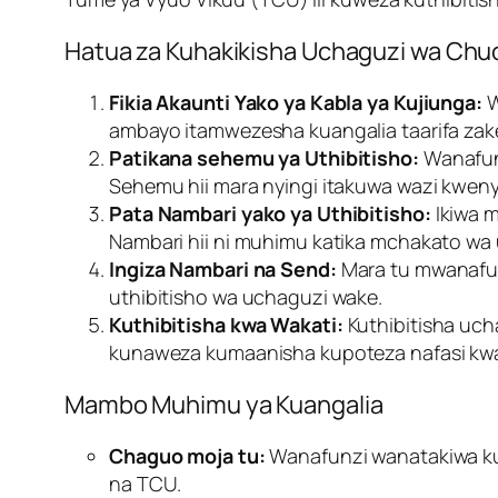
Hatua za Kuhakikisha Uchaguzi wa Chu
Fikia Akaunti Yako ya Kabla ya Kujiunga:
W
ambayo itamwezesha kuangalia taarifa zak
Patikana sehemu ya Uthibitisho:
Wanafunz
Sehemu hii mara nyingi itakuwa wazi kweny
Pata Nambari yako ya Uthibitisho:
Ikiwa m
Nambari hii ni muhimu katika mchakato wa 
Ingiza Nambari na Send:
Mara tu mwanafunz
uthibitisho wa uchaguzi wake.
Kuthibitisha kwa Wakati:
Kuthibitisha uch
kunaweza kumaanisha kupoteza nafasi kw
Mambo Muhimu ya Kuangalia
Chaguo moja tu:
Wanafunzi wanatakiwa kuc
na TCU.