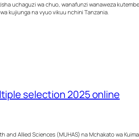
tisha uchaguzi wa chuo, wanafunzi wanaweza kutembel
wa kujiunga na vyuo vikuu nchini Tanzania.
iple selection 2025 online
alth and Allied Sciences (MUHAS) na Mchakato wa Kuim