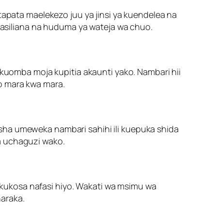
tapata maelekezo juu ya jinsi ya kuendelea na
asiliana na huduma ya wateja wa chuo.
 kuomba moja kupitia akaunti yako. Nambari hii
o mara kwa mara.
sha umeweka nambari sahihi ili kuepuka shida
a uchaguzi wako.
kukosa nafasi hiyo. Wakati wa msimu wa
araka.