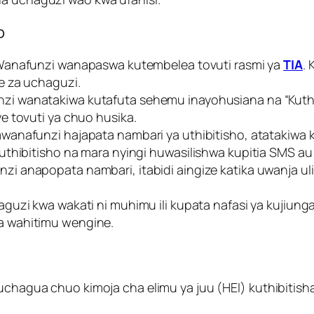
o
anafunzi wanapaswa kutembelea tovuti rasmi ya
TIA
.
e za uchaguzi.
i wanatakiwa kutafuta sehemu inayohusiana na “Kuthibi
e tovuti ya chuo husika.
wanafunzi hajapata nambari ya uthibitisho, atatakiwa
uthibitisho na mara nyingi huwasilishwa kupitia SMS au
i anapopata nambari, itabidi aingize katika uwanja u
aguzi kwa wakati ni muhimu ili kupata nafasi ya kujiun
a wahitimu wengine.
hagua chuo kimoja cha elimu ya juu (HEI) kuthibitisha