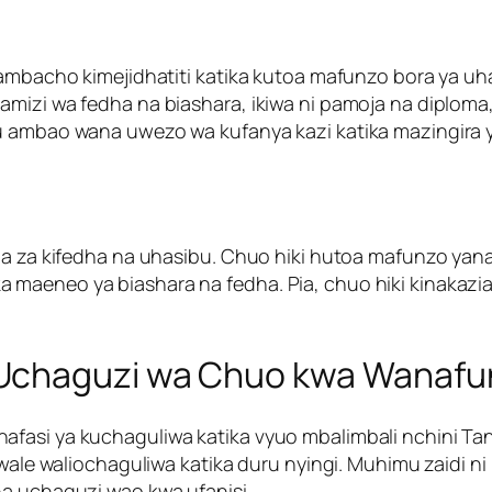
 ambacho kimejidhatiti katika kutoa mafunzo bora ya uh
izi wa fedha na biashara, ikiwa ni pamoja na diploma, s
u ambao wana uwezo wa kufanya kazi katika mazingira ya
ma za kifedha na uhasibu. Chuo hiki hutoa mafunzo yana
 maeneo ya biashara na fedha. Pia, chuo hiki kinakaz
 Uchaguzi wa Chuo kwa Wanafu
fasi ya kuchaguliwa katika vyuo mbalimbali nchini Tan
a wale waliochaguliwa katika duru nyingi. Muhimu zaidi
ha uchaguzi wao kwa ufanisi.