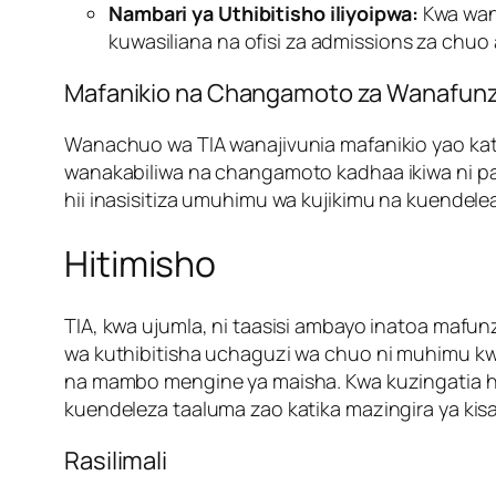
Nambari ya Uthibitisho iliyoipwa:
Kwa wan
kuwasiliana na ofisi za admissions za chu
Mafanikio na Changamoto za Wanafunz
Wanachuo wa TIA wanajivunia mafanikio yao kati
wanakabiliwa na changamoto kadhaa ikiwa ni pamo
hii inasisitiza umuhimu wa kujikimu na kuendele
Hitimisho
TIA, kwa ujumla, ni taasisi ambayo inatoa mafu
wa kuthibitisha uchaguzi wa chuo ni muhimu k
na mambo mengine ya maisha. Kwa kuzingatia h
kuendeleza taaluma zao katika mazingira ya kis
Rasilimali