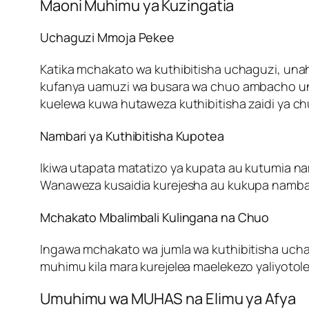
Maoni Muhimu ya Kuzingatia
Uchaguzi Mmoja Pekee
Katika mchakato wa kuthibitisha uchaguzi, una
kufanya uamuzi wa busara wa chuo ambacho unat
kuelewa kuwa hutaweza kuthibitisha zaidi ya ch
Nambari ya Kuthibitisha Kupotea
Ikiwa utapata matatizo ya kupata au kutumia nam
Wanaweza kusaidia kurejesha au kukupa nambari
Mchakato Mbalimbali Kulingana na Chuo
Ingawa mchakato wa jumla wa kuthibitisha uchaguz
muhimu kila mara kurejelea maelekezo yaliyoto
Umuhimu wa MUHAS na Elimu ya Afya