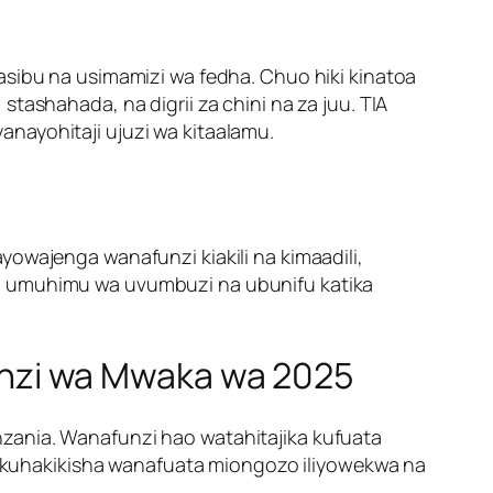
asibu na usimamizi wa fedha. Chuo hiki kinatoa
tashahada, na digrii za chini na za juu. TIA
nayohitaji ujuzi wa kitaalamu.
yowajenga wanafunzi kiakili na kimaadili,
ia umuhimu wa uvumbuzi na ubunifu katika
nzi wa Mwaka wa 2025
zania. Wanafunzi hao watahitajika kufuata
 ni kuhakikisha wanafuata miongozo iliyowekwa na