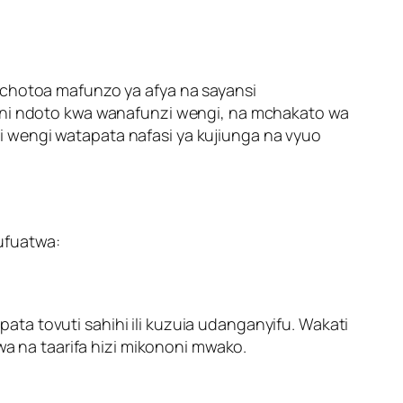
achotoa mafunzo ya afya na sayansi
S ni ndoto kwa wanafunzi wengi, na mchakato wa
i wengi watapata nafasi ya kujiunga na vyuo
ufuatwa:
ata tovuti sahihi ili kuzuia udanganyifu. Wakati
uwa na taarifa hizi mikononi mwako.