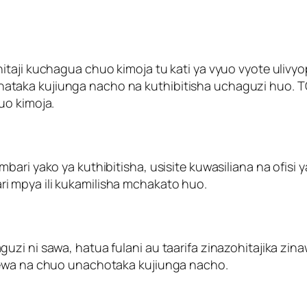
hitaji kuchagua chuo kimoja tu kati ya vyuo vyote uli
aka kujiunga nacho na kuthibitisha uchaguzi huo. TCU
uo kimoja.
bari yako ya kuthibitisha, usisite kuwasiliana na ofis
 mpya ili kukamilisha mchakato huo.
i ni sawa, hatua fulani au taarifa zinazohitajika zinaw
lewa na chuo unachotaka kujiunga nacho.