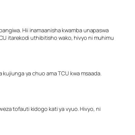
vyopangiwa. Hii inamaanisha kwamba unapaswa
 itarekodi uthibitisho wako, hivyo ni muhimu
i ya kujiunga ya chuo ama TCU kwa msaada.
eza tofauti kidogo kati ya vyuo. Hivyo, ni