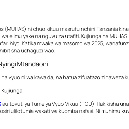
nces (MUHAS) ni chuo kikuu maarufu nchini Tanzania kin
a wa elimu yake na nguvu za utafiti. Kujiunga na MUHA
afari hiyo. Katika mwaka wa masomo wa 2025, wanafunz
thibitisha uchaguzi wao.
 Nyingi Mtandaoni
 na vyuo ni wa kawaida, na hatua zifuatazo zinaweza k
 Kujiunga
S
au tovuti ya Tume ya Vyuo Vikuu (TCU). Hakikisha unap
enosiri ulilotumia wakati wa kuomba nafasi. Ni muhimu k