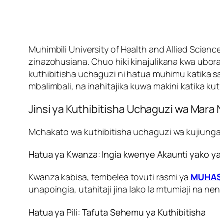
Muhimbili University of Health and Allied Scie
zinazohusiana. Chuo hiki kinajulikana kwa ubor
kuthibitisha uchaguzi ni hatua muhimu katika s
mbalimbali, na inahitajika kuwa makini katika ku
Jinsi ya Kuthibitisha Uchaguzi wa Mara
Mchakato wa kuthibitisha uchaguzi wa kujiunga
Hatua ya Kwanza: Ingia kwenye Akaunti yako ya
Kwanza kabisa, tembelea tovuti rasmi ya
MUHA
unapoingia, utahitaji jina lako la mtumiaji na n
Hatua ya Pili: Tafuta Sehemu ya Kuthibitisha