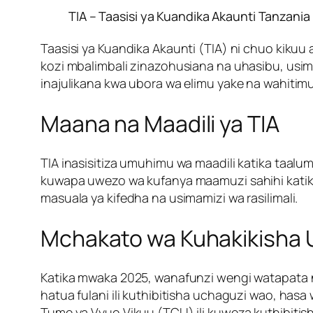
TIA – Taasisi ya Kuandika Akaunti Tanzania
Taasisi ya Kuandika Akaunti (TIA) ni chuo kikuu
kozi mbalimbali zinazohusiana na uhasibu, usimam
inajulikana kwa ubora wa elimu yake na wahitim
Maana na Maadili ya TIA
TIA inasisitiza umuhimu wa maadili katika taalu
kuwapa uwezo wa kufanya maamuzi sahihi katika
masuala ya kifedha na usimamizi wa rasilimali.
Mchakato wa Kuhakikisha
Katika mwaka 2025, wanafunzi wengi watapata na
hatua fulani ili kuthibitisha uchaguzi wao, has
Tume ya Vyuo Vikuu (TCU) ili kuweza kuthibitis