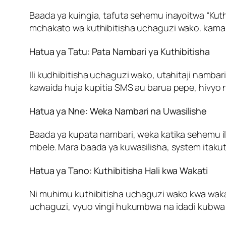
Baada ya kuingia, tafuta sehemu inayoitwa “Kuth
mchakato wa kuthibitisha uchaguzi wako. kama
Hatua ya Tatu: Pata Nambari ya Kuthibitisha
Ili kudhibitisha uchaguzi wako, utahitaji namba
kawaida huja kupitia SMS au barua pepe, hivyo 
Hatua ya Nne: Weka Nambari na Uwasilishe
Baada ya kupata nambari, weka katika sehemu il
mbele. Mara baada ya kuwasilisha, system itaku
Hatua ya Tano: Kuthibitisha Hali kwa Wakati
Ni muhimu kuthibitisha uchaguzi wako kwa waka
uchaguzi, vyuo vingi hukumbwa na idadi kubwa 