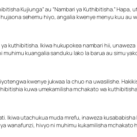
ibitisha Kujiunga” au “Nambari ya Kuthibitisha.” Hapa, u
 hujaona sehemu hiyo, angalia kwenye menyu kuu au w
ri ya kuthibitisha. Ikiwa hukupokea nambari hii, unaweza
ni muhimu kuangalia sanduku lako la barua au simu yak
iyotengwa kwenye jukwaa la chuo na uwasilishe. Hakiki
thibitishia kuwa umekamilisha mchakato wa kuthibitish
ti. Ikiwa utachukua muda mrefu, inaweza kusababisha 
ya wanafunzi, hivyo ni muhimu kukamilisha mchakato h