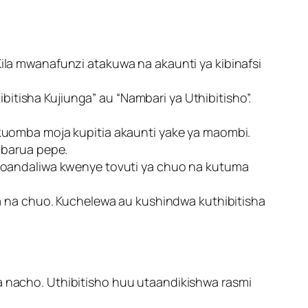
 Kila mwanafunzi atakuwa na akaunti ya kibinafsi
tisha Kujiunga” au “Nambari ya Uthibitisho”.
 kuomba moja kupitia akaunti yake ya maombi.
 barua pepe.
lioandaliwa kwenye tovuti ya chuo na kutuma
ga na chuo. Kuchelewa au kushindwa kuthibitisha
 nacho. Uthibitisho huu utaandikishwa rasmi