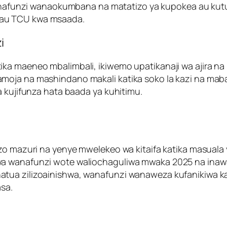
afunzi wanaokumbana na matatizo ya kupokea au kutu
o au TCU kwa msaada.
i
ka maeneo mbalimbali, ikiwemo upatikanaji wa ajira na
ja na mashindano makali katika soko la kazi na mabadil
a kujifunza hata baada ya kuhitimu.
nzo mazuri na yenye mwelekeo wa kitaifa katika masual
wa wanafunzi wote waliochaguliwa mwaka 2025 na inawa
atua zilizoainishwa, wanafunzi wanaweza kufanikiwa 
asa.