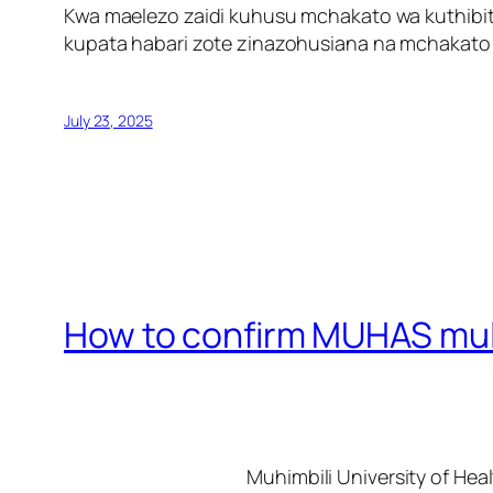
Kwa maelezo zaidi kuhusu mchakato wa kuthibi
kupata habari zote zinazohusiana na mchakato 
July 23, 2025
How to confirm MUHAS mult
Muhimbili University of He