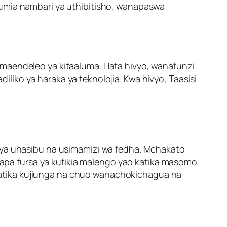
mia nambari ya uthibitisho, wanapaswa
 maendeleo ya kitaaluma. Hata hivyo, wanafunzi
iko ya haraka ya teknolojia. Kwa hivyo, Taasisi
a ya uhasibu na usimamizi wa fedha. Mchakato
pa fursa ya kufikia malengo yao katika masomo
katika kujiunga na chuo wanachokichagua na