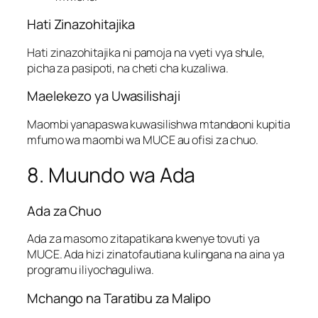
Hati Zinazohitajika
Hati zinazohitajika ni pamoja na vyeti vya shule,
picha za pasipoti, na cheti cha kuzaliwa.
Maelekezo ya Uwasilishaji
Maombi yanapaswa kuwasilishwa mtandaoni kupitia
mfumo wa maombi wa MUCE au ofisi za chuo.
8. Muundo wa Ada
Ada za Chuo
Ada za masomo zitapatikana kwenye tovuti ya
MUCE. Ada hizi zinatofautiana kulingana na aina ya
programu iliyochaguliwa.
Mchango na Taratibu za Malipo