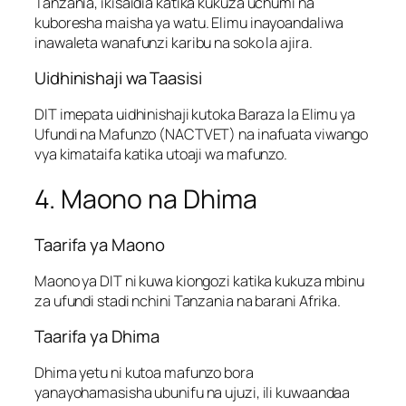
Tanzania, ikisaidia katika kukuza uchumi na
kuboresha maisha ya watu. Elimu inayoandaliwa
inawaleta wanafunzi karibu na soko la ajira.
Uidhinishaji wa Taasisi
DIT imepata uidhinishaji kutoka Baraza la Elimu ya
Ufundi na Mafunzo (NACTVET) na inafuata viwango
vya kimataifa katika utoaji wa mafunzo.
4. Maono na Dhima
Taarifa ya Maono
Maono ya DIT ni kuwa kiongozi katika kukuza mbinu
za ufundi stadi nchini Tanzania na barani Afrika.
Taarifa ya Dhima
Dhima yetu ni kutoa mafunzo bora
yanayohamasisha ubunifu na ujuzi, ili kuwaandaa