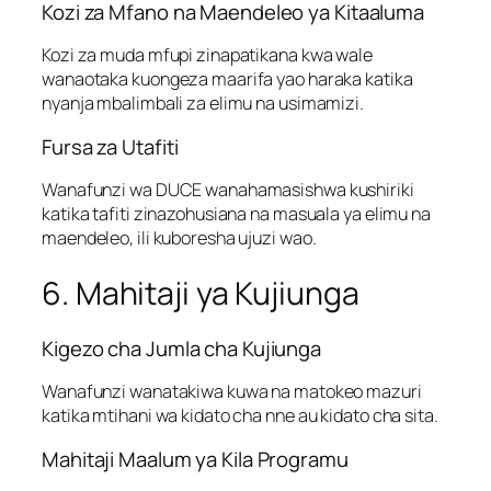
Kozi za Mfano na Maendeleo ya Kitaaluma
Kozi za muda mfupi zinapatikana kwa wale
wanaotaka kuongeza maarifa yao haraka katika
nyanja mbalimbali za elimu na usimamizi.
Fursa za Utafiti
Wanafunzi wa DUCE wanahamasishwa kushiriki
katika tafiti zinazohusiana na masuala ya elimu na
maendeleo, ili kuboresha ujuzi wao.
6. Mahitaji ya Kujiunga
Kigezo cha Jumla cha Kujiunga
Wanafunzi wanatakiwa kuwa na matokeo mazuri
katika mtihani wa kidato cha nne au kidato cha sita.
Mahitaji Maalum ya Kila Programu