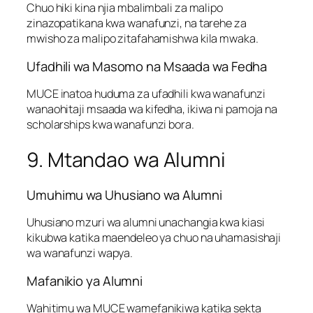
Chuo hiki kina njia mbalimbali za malipo
zinazopatikana kwa wanafunzi, na tarehe za
mwisho za malipo zitafahamishwa kila mwaka.
Ufadhili wa Masomo na Msaada wa Fedha
MUCE inatoa huduma za ufadhili kwa wanafunzi
wanaohitaji msaada wa kifedha, ikiwa ni pamoja na
scholarships kwa wanafunzi bora.
9. Mtandao wa Alumni
Umuhimu wa Uhusiano wa Alumni
Uhusiano mzuri wa alumni unachangia kwa kiasi
kikubwa katika maendeleo ya chuo na uhamasishaji
wa wanafunzi wapya.
Mafanikio ya Alumni
Wahitimu wa MUCE wamefanikiwa katika sekta