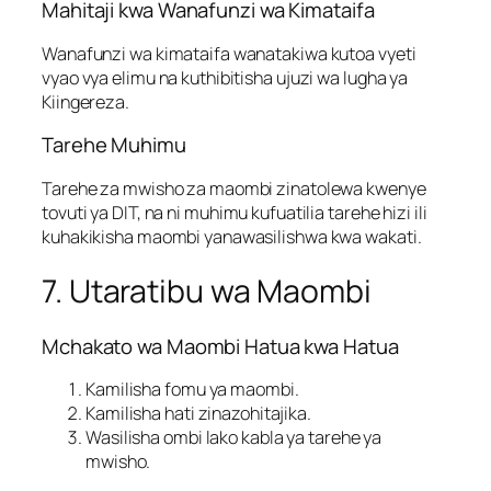
Mahitaji kwa Wanafunzi wa Kimataifa
Wanafunzi wa kimataifa wanatakiwa kutoa vyeti
vyao vya elimu na kuthibitisha ujuzi wa lugha ya
Kiingereza.
Tarehe Muhimu
Tarehe za mwisho za maombi zinatolewa kwenye
tovuti ya DIT, na ni muhimu kufuatilia tarehe hizi ili
kuhakikisha maombi yanawasilishwa kwa wakati.
7. Utaratibu wa Maombi
Mchakato wa Maombi Hatua kwa Hatua
Kamilisha fomu ya maombi.
Kamilisha hati zinazohitajika.
Wasilisha ombi lako kabla ya tarehe ya
mwisho.