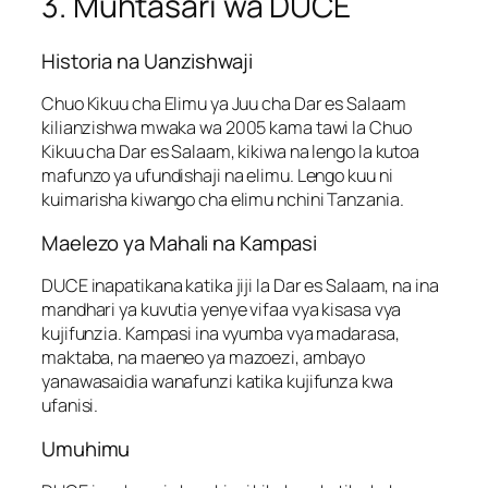
3. Muhtasari wa DUCE
Historia na Uanzishwaji
Chuo Kikuu cha Elimu ya Juu cha Dar es Salaam
kilianzishwa mwaka wa 2005 kama tawi la Chuo
Kikuu cha Dar es Salaam, kikiwa na lengo la kutoa
mafunzo ya ufundishaji na elimu. Lengo kuu ni
kuimarisha kiwango cha elimu nchini Tanzania.
Maelezo ya Mahali na Kampasi
DUCE inapatikana katika jiji la Dar es Salaam, na ina
mandhari ya kuvutia yenye vifaa vya kisasa vya
kujifunzia. Kampasi ina vyumba vya madarasa,
maktaba, na maeneo ya mazoezi, ambayo
yanawasaidia wanafunzi katika kujifunza kwa
ufanisi.
Umuhimu