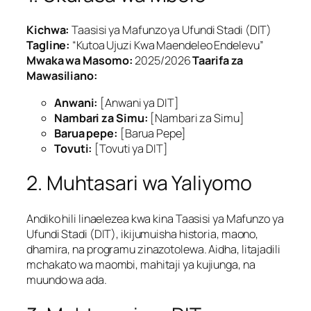
Kichwa:
Taasisi ya Mafunzo ya Ufundi Stadi (DIT)
Tagline:
“Kutoa Ujuzi Kwa Maendeleo Endelevu”
Mwaka wa Masomo:
2025/2026
Taarifa za
Mawasiliano:
Anwani:
[Anwani ya DIT]
Nambari za Simu:
[Nambari za Simu]
Barua pepe:
[Barua Pepe]
Tovuti:
[Tovuti ya DIT]
2. Muhtasari wa Yaliyomo
Andiko hili linaelezea kwa kina Taasisi ya Mafunzo ya
Ufundi Stadi (DIT), ikijumuisha historia, maono,
dhamira, na programu zinazotolewa. Aidha, litajadili
mchakato wa maombi, mahitaji ya kujiunga, na
muundo wa ada.