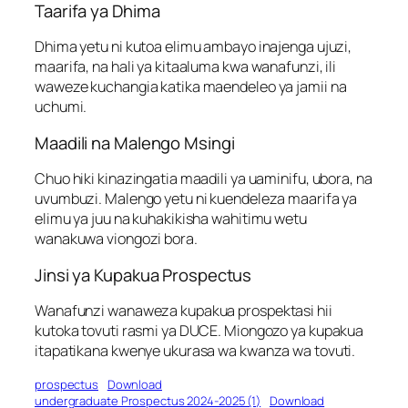
Taarifa ya Dhima
Dhima yetu ni kutoa elimu ambayo inajenga ujuzi,
maarifa, na hali ya kitaaluma kwa wanafunzi, ili
waweze kuchangia katika maendeleo ya jamii na
uchumi.
Maadili na Malengo Msingi
Chuo hiki kinazingatia maadili ya uaminifu, ubora, na
uvumbuzi. Malengo yetu ni kuendeleza maarifa ya
elimu ya juu na kuhakikisha wahitimu wetu
wanakuwa viongozi bora.
Jinsi ya Kupakua Prospectus
Wanafunzi wanaweza kupakua prospektasi hii
kutoka tovuti rasmi ya DUCE. Miongozo ya kupakua
itapatikana kwenye ukurasa wa kwanza wa tovuti.
prospectus
Download
undergraduate Prospectus 2024-2025 (1)
Download