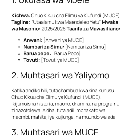
Kichwa:
Chuo Kikuu cha Elimu ya Kiufundi (MUCE)
Tagline:
“Utaalamu kwa Maendeleo Yetu”
Mwaka
wa Masomo:
2025/2026
Taarifa za Mawasiliano:
Anwani:
[Anwani ya MUCE]
Nambari za Simu:
[Nambari za Simu]
Barua pepe:
[Barua Pepe]
Tovuti:
[Tovuti ya MUCE]
2. Muhtasari wa Yaliyomo
Katika andiko hili, tutachambua kwa kina kuhusu
Chuo Kikuu cha Elimu ya Kiufundi (MUCE),
ikijumuisha historia, maono, dhamira, na programu
zinazotolewa. Aidha, tutajadili mchakato wa
maombi, mahitaji ya kujiunga, na muundo wa ada.
3. Muhtasari wa MUCE