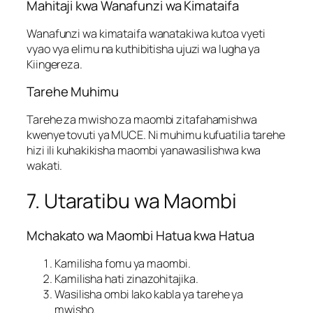
Mahitaji kwa Wanafunzi wa Kimataifa
Wanafunzi wa kimataifa wanatakiwa kutoa vyeti
vyao vya elimu na kuthibitisha ujuzi wa lugha ya
Kiingereza.
Tarehe Muhimu
Tarehe za mwisho za maombi zitafahamishwa
kwenye tovuti ya MUCE. Ni muhimu kufuatilia tarehe
hizi ili kuhakikisha maombi yanawasilishwa kwa
wakati.
7. Utaratibu wa Maombi
Mchakato wa Maombi Hatua kwa Hatua
Kamilisha fomu ya maombi.
Kamilisha hati zinazohitajika.
Wasilisha ombi lako kabla ya tarehe ya
mwisho.