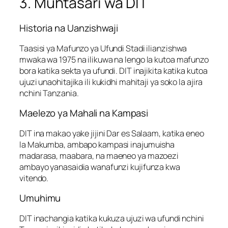
3. Muhtasari wa DIT
Historia na Uanzishwaji
Taasisi ya Mafunzo ya Ufundi Stadi ilianzishwa
mwaka wa 1975 na ilikuwa na lengo la kutoa mafunzo
bora katika sekta ya ufundi. DIT inajikita katika kutoa
ujuzi unaohitajika ili kukidhi mahitaji ya soko la ajira
nchini Tanzania.
Maelezo ya Mahali na Kampasi
DIT ina makao yake jijini Dar es Salaam, katika eneo
la Makumba, ambapo kampasi inajumuisha
madarasa, maabara, na maeneo ya mazoezi
ambayo yanasaidia wanafunzi kujifunza kwa
vitendo.
Umuhimu
DIT inachangia katika kukuza ujuzi wa ufundi nchini