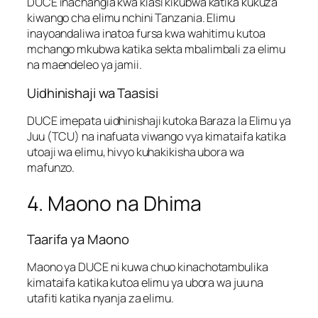
DUCE inachangia kwa kiasi kikubwa katika kukuza
kiwango cha elimu nchini Tanzania. Elimu
inayoandaliwa inatoa fursa kwa wahitimu kutoa
mchango mkubwa katika sekta mbalimbali za elimu
na maendeleo ya jamii.
Uidhinishaji wa Taasisi
DUCE imepata uidhinishaji kutoka Baraza la Elimu ya
Juu (TCU) na inafuata viwango vya kimataifa katika
utoaji wa elimu, hivyo kuhakikisha ubora wa
mafunzo.
4. Maono na Dhima
Taarifa ya Maono
Maono ya DUCE ni kuwa chuo kinachotambulika
kimataifa katika kutoa elimu ya ubora wa juu na
utafiti katika nyanja za elimu.