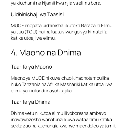
ya kiuchumi na kijamii kwa njia ya elimu bora.
Uidhinishaji wa Taasisi
MUCE imepata uidhinishaji kutoka Baraza la Elimu
ya Juu (TCU) na inafuata viwango vya kimataifa
katika utoaji wa elimu.
4. Maono na Dhima
Taarifa ya Maono
Maono ya MUCE ni kuwa chuo kinachotambulika
huko Tanzania na Afrika Mashariki katika utoaji wa
elimu ya kiufundi inayohitajika.
Taarifa ya Dhima
Dhima yetu ni kutoa elimu iliyoboresha ambayo
inawawezesha wanafunzi kuwa wataalamu katika
sekta zao na kuchangia kwenye maendeleo ya jamii.