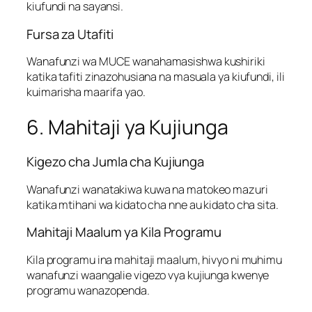
kiufundi na sayansi.
Fursa za Utafiti
Wanafunzi wa MUCE wanahamasishwa kushiriki
katika tafiti zinazohusiana na masuala ya kiufundi, ili
kuimarisha maarifa yao.
6. Mahitaji ya Kujiunga
Kigezo cha Jumla cha Kujiunga
Wanafunzi wanatakiwa kuwa na matokeo mazuri
katika mtihani wa kidato cha nne au kidato cha sita.
Mahitaji Maalum ya Kila Programu
Kila programu ina mahitaji maalum, hivyo ni muhimu
wanafunzi waangalie vigezo vya kujiunga kwenye
programu wanazopenda.