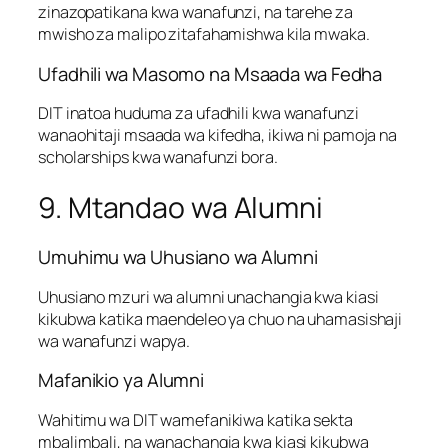
zinazopatikana kwa wanafunzi, na tarehe za
mwisho za malipo zitafahamishwa kila mwaka.
Ufadhili wa Masomo na Msaada wa Fedha
DIT inatoa huduma za ufadhili kwa wanafunzi
wanaohitaji msaada wa kifedha, ikiwa ni pamoja na
scholarships kwa wanafunzi bora.
9. Mtandao wa Alumni
Umuhimu wa Uhusiano wa Alumni
Uhusiano mzuri wa alumni unachangia kwa kiasi
kikubwa katika maendeleo ya chuo na uhamasishaji
wa wanafunzi wapya.
Mafanikio ya Alumni
Wahitimu wa DIT wamefanikiwa katika sekta
mbalimbali, na wanachangia kwa kiasi kikubwa