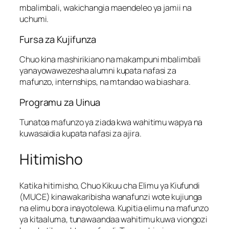
mbalimbali, wakichangia maendeleo ya jamii na
uchumi.
Fursa za Kujifunza
Chuo kina mashirikiano na makampuni mbalimbali
yanayowawezesha alumni kupata nafasi za
mafunzo, internships, na mtandao wa biashara.
Programu za Uinua
Tunatoa mafunzo ya ziada kwa wahitimu wapya na
kuwasaidia kupata nafasi za ajira.
Hitimisho
Katika hitimisho, Chuo Kikuu cha Elimu ya Kiufundi
(MUCE) kinawakaribisha wanafunzi wote kujiunga
na elimu bora inayotolewa. Kupitia elimu na mafunzo
ya kitaaluma, tunawaandaa wahitimu kuwa viongozi