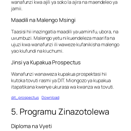
wanafunzi kwa ajili ya soko la ajira na maendeleo ya
jamii.
Maadili na Malengo Msingi
Taasisi hii inazingatia maadili ya uaminifu, ubora, na
uvumbuzi. Malengo yetu ni kuendeleza maarifa na
ujuzi kwa wanafunzi ili waweze kufanikisha malengo
yao kiufundi na kiuchumi.
Jinsi ya Kupakua Prospectus
Wanafunzi wanaweza kupakua prospektasi hii
kutoka tovuti rasmi ya DIT. Miongozo ya kupakua
itapatikana kwenye ukurasa wa kwanza wa tovuti.
dit_prospectus
Download
5. Programu Zinazotolewa
Diploma na Vyeti