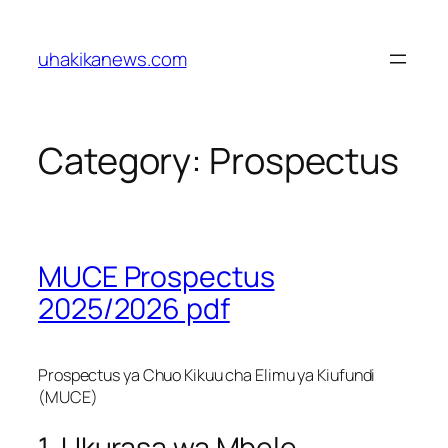
Skip
to
uhakikanews.com
content
Category:
Prospectus
MUCE Prospectus
2025/2026 pdf
Prospectus ya Chuo Kikuu cha Elimu ya Kiufundi
(MUCE)
1. Ukurasa wa Mbele