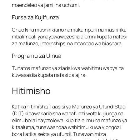
maendeleo ya jamii na uchumi.
Fursa za Kujifunza
Chuo kina mashirikiano na makampuni na mashirika
mbalimbali yanayowawezesha alumni kupata nafasi
za mafunzo, internships, na mtandao wa biashara.
Programu za Uinua
Tunatoa mafunzo ya ziada kwa wahitimu wapya na
kuwasaidia kupata nafasi za ajira.
Hitimisho
Katika hitimisho, Taasisi ya Mafunzo ya Ufundi Stadi
(DIT) kinawakaribisha wanafunzi wote kujiunga na
elimu bora inayotolewa. Kupitia elimu na mafunzo ya
kitaaluma, tunawaandaa wahitimu kuwa viongozi
bora katika sekta ya ufundi. Tunawahimiza