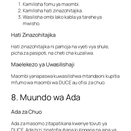
Kamilisha fomu ya maombi.
Kamilisha hati zinazohitajika.
Wasilisha ombi lako kabla ya tarehe ya
mwisho.
Hati Zinazohitajika
Hati zinazohitajika ni pamoja na vyeti vya shule,
picha za pasipoti, na cheti cha kuzaliwa.
Maelekezo ya Uwasilishaji
Maombi yanapaswa kuwasilishwa mtandaoni kupitia
mfumo wa maombi wa DUCE au ofisi za chuo.
8. Muundo wa Ada
Ada za Chuo
Ada za masomo zitapatikana kwenye tovuti ya
DUCE. Ada hizi zinatofautiana kulingana na aina ya