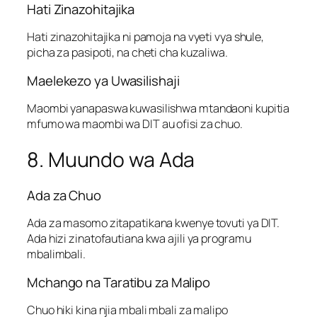
Hati Zinazohitajika
Hati zinazohitajika ni pamoja na vyeti vya shule,
picha za pasipoti, na cheti cha kuzaliwa.
Maelekezo ya Uwasilishaji
Maombi yanapaswa kuwasilishwa mtandaoni kupitia
mfumo wa maombi wa DIT au ofisi za chuo.
8. Muundo wa Ada
Ada za Chuo
Ada za masomo zitapatikana kwenye tovuti ya DIT.
Ada hizi zinatofautiana kwa ajili ya programu
mbalimbali.
Mchango na Taratibu za Malipo
Chuo hiki kina njia mbali mbali za malipo