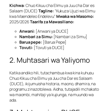
Kichwa:
Chuo Kikuu cha Elimu ya Juu cha Dar es
Salaam (DUCE)
Tagline:
“Kukuza Ujuzi wa Elimu
kwa Maendeleo Endelevu”
Mwaka wa Masomo:
2025/2026
Taarifa za Mawasiliano:
Anwani:
[Anwani ya DUCE]
Nambari za Simu:
[Nambari za Simu]
Barua pepe:
[Barua Pepe]
Tovuti:
[Tovuti ya DUCE]
2. Muhtasari wa Yaliyomo
Katika andiko hili, tutachambua kwa kina kuhusu
Chuo Kikuu cha Elimu ya Juu cha Dar es Salaam
(DUCE), ikijumuisha historia, maono, dhamira, na
programu zinazotolewa. Aidha, tutajadili mchakato
wa maombi, mahitaji ya kujiunga, na muundo wa
ada.