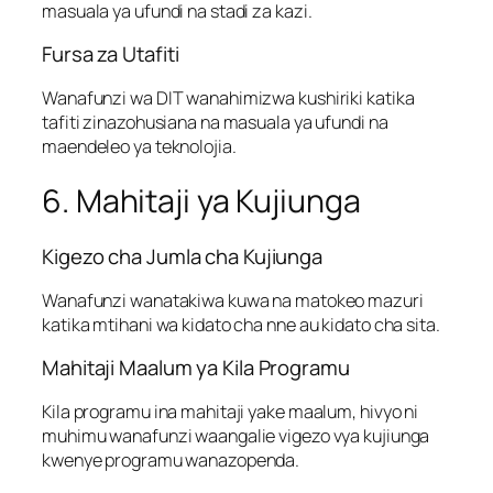
masuala ya ufundi na stadi za kazi.
Fursa za Utafiti
Wanafunzi wa DIT wanahimizwa kushiriki katika
tafiti zinazohusiana na masuala ya ufundi na
maendeleo ya teknolojia.
6. Mahitaji ya Kujiunga
Kigezo cha Jumla cha Kujiunga
Wanafunzi wanatakiwa kuwa na matokeo mazuri
katika mtihani wa kidato cha nne au kidato cha sita.
Mahitaji Maalum ya Kila Programu
Kila programu ina mahitaji yake maalum, hivyo ni
muhimu wanafunzi waangalie vigezo vya kujiunga
kwenye programu wanazopenda.