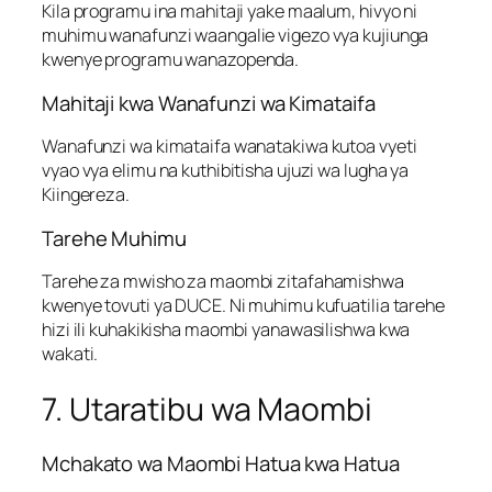
Kila programu ina mahitaji yake maalum, hivyo ni
muhimu wanafunzi waangalie vigezo vya kujiunga
kwenye programu wanazopenda.
Mahitaji kwa Wanafunzi wa Kimataifa
Wanafunzi wa kimataifa wanatakiwa kutoa vyeti
vyao vya elimu na kuthibitisha ujuzi wa lugha ya
Kiingereza.
Tarehe Muhimu
Tarehe za mwisho za maombi zitafahamishwa
kwenye tovuti ya DUCE. Ni muhimu kufuatilia tarehe
hizi ili kuhakikisha maombi yanawasilishwa kwa
wakati.
7. Utaratibu wa Maombi
Mchakato wa Maombi Hatua kwa Hatua