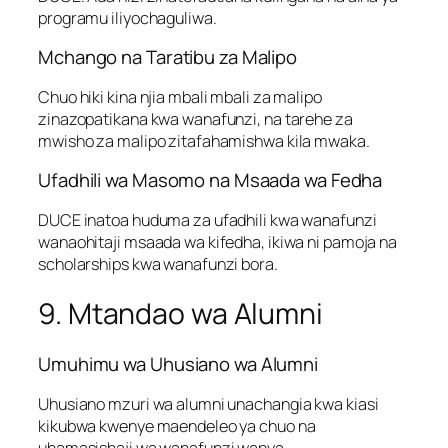
programu iliyochaguliwa.
Mchango na Taratibu za Malipo
Chuo hiki kina njia mbali mbali za malipo
zinazopatikana kwa wanafunzi, na tarehe za
mwisho za malipo zitafahamishwa kila mwaka.
Ufadhili wa Masomo na Msaada wa Fedha
DUCE inatoa huduma za ufadhili kwa wanafunzi
wanaohitaji msaada wa kifedha, ikiwa ni pamoja na
scholarships kwa wanafunzi bora.
9. Mtandao wa Alumni
Umuhimu wa Uhusiano wa Alumni
Uhusiano mzuri wa alumni unachangia kwa kiasi
kikubwa kwenye maendeleo ya chuo na
uhamasishaji wa wanafunzi wapya.