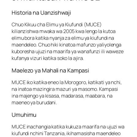
Historia na Uanzishwaji
Chuo Kikuu cha Elimu ya Kiufundi (MUCE)
kilianzishwa mwaka wa 2005 kwa lengo la kutoa
elimu bora katika nyanja za elimu ya kiufundi na
maendeleo. Chuo hiki kinatoa mafunzo yaliyolenga
kuboresha ujuzi na maarifa ya wanafunzi ili waweze
kufanya vizuri katika soko la ajira.
Maelezo ya Mahali na Kampasi
MUCE iko katika eneo la Morogoro, katikati ya nchi,
na inatoa mazingira mazuri ya masomo. Kampasi
ina majengo ya kisasa, madarasa, maabara, na
maeneo ya burudani.
Umuhimu
MUCE inachangia katika kukuza maarifa na ujuzi wa
kiufundi nchini Tanzania, ikihamasisha maendeleo