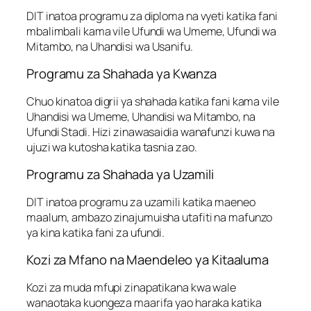
DIT inatoa programu za diploma na vyeti katika fani
mbalimbali kama vile Ufundi wa Umeme, Ufundi wa
Mitambo, na Uhandisi wa Usanifu.
Programu za Shahada ya Kwanza
Chuo kinatoa digrii ya shahada katika fani kama vile
Uhandisi wa Umeme, Uhandisi wa Mitambo, na
Ufundi Stadi. Hizi zinawasaidia wanafunzi kuwa na
ujuzi wa kutosha katika tasnia zao.
Programu za Shahada ya Uzamili
DIT inatoa programu za uzamili katika maeneo
maalum, ambazo zinajumuisha utafiti na mafunzo
ya kina katika fani za ufundi.
Kozi za Mfano na Maendeleo ya Kitaaluma
Kozi za muda mfupi zinapatikana kwa wale
wanaotaka kuongeza maarifa yao haraka katika