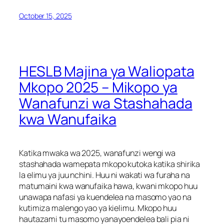
October 15, 2025
HESLB Majina ya Waliopata
Mkopo 2025 – Mikopo ya
Wanafunzi wa Stashahada
kwa Wanufaika
Katika mwaka wa 2025, wanafunzi wengi wa
stashahada wamepata mkopo kutoka katika shirika
la elimu ya juu nchini. Huu ni wakati wa furaha na
matumaini kwa wanufaika hawa, kwani mkopo huu
unawapa nafasi ya kuendelea na masomo yao na
kutimiza malengo yao ya kielimu. Mkopo huu
hautazami tu masomo yanayoendelea bali pia ni