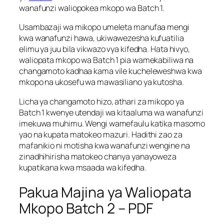
wanafunzi waliopokea mkopo wa Batch 1.
Usambazaji wa mikopo umeleta manufaa mengi
kwa wanafunzi hawa, ukiwawezesha kufuatilia
elimu ya juu bila vikwazo vya kifedha. Hata hivyo,
waliopata mkopo wa Batch 1 pia wamekabiliwa na
changamoto kadhaa kama vile kucheleweshwa kwa
mkopo na ukosefu wa mawasiliano ya kutosha.
Licha ya changamoto hizo, athari za mikopo ya
Batch 1 kwenye utendaji wa kitaaluma wa wanafunzi
imekuwa muhimu. Wengi wamefaulu katika masomo
yao na kupata matokeo mazuri. Hadithi zao za
mafanikio ni motisha kwa wanafunzi wengine na
zinadhihirisha matokeo chanya yanayoweza
kupatikana kwa msaada wa kifedha.
Pakua Majina ya Waliopata
Mkopo Batch 2 – PDF