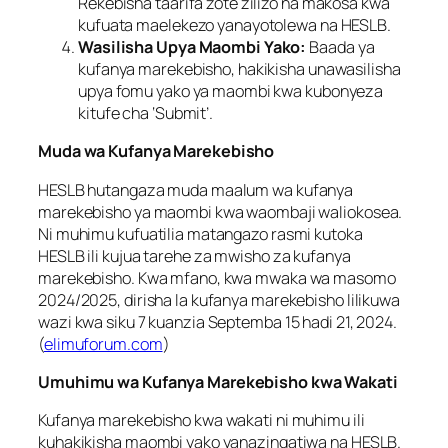
Rekebisha taarifa zote zilizo na makosa kwa
kufuata maelekezo yanayotolewa na HESLB.
Wasilisha Upya Maombi Yako:
Baada ya
kufanya marekebisho, hakikisha unawasilisha
upya fomu yako ya maombi kwa kubonyeza
kitufe cha ‘Submit’.
Muda wa Kufanya Marekebisho
HESLB hutangaza muda maalum wa kufanya
marekebisho ya maombi kwa waombaji waliokosea.
Ni muhimu kufuatilia matangazo rasmi kutoka
HESLB ili kujua tarehe za mwisho za kufanya
marekebisho. Kwa mfano, kwa mwaka wa masomo
2024/2025, dirisha la kufanya marekebisho lilikuwa
wazi kwa siku 7 kuanzia Septemba 15 hadi 21, 2024.
(
elimuforum.com
)
Umuhimu wa Kufanya Marekebisho kwa Wakati
Kufanya marekebisho kwa wakati ni muhimu ili
kuhakikisha maombi yako yanazingatiwa na HESLB.