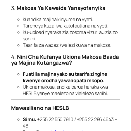
3.
Makosa Ya Kawaida Yanayofanyika
Kuandika majina kinyume na vyeti.
Tarehe ya kuzaliwa kutofautiana na vyeti.
Ku-upload nyaraka zisizosoma vizuri au zisizo
sahihi.
Taarifa za wazazi/walezi kuwa na makosa.
4.
Nini Cha Kufanya Ukiona Makosa Baada
ya Majina Kutangazwa?
Fuatilia majina yako au taarifa zingine
kwenye orodha ya waliopata mkopo.
Ukiona makosa, andika barua haraka kwa
HESLB yenye maelezo na vielelezo sahihi.
Mawasiliano na HESLB
Simu:
+255 22 550 7910 / +255 22 286 4643 –
46