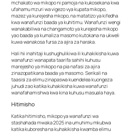
mchakato wa mikopo ni pamoja na kukosekana kwa
ufahamu mzuri wa vigezo vya kupata mikopo,
mazez ya kurejesha mkopo, na matatizo ya kifedha
kwa wanafunzi baada ya kuhitimu. Wanafunzi wengi
wanakabiliwa na changamoto ya kurejesha mikopo
yao baada ya kumaliza masomo kutokana na ukweli
kuwa wanakosa fursa za ajira za haraka.
Hali hii inahitaji kushughulikiwa ili kuhakikisha kuwa
wanafunzi wanapata taarifa sahihi kuhusu
marejesho ya mikopo na pia nafasi za ajira
zinazopatikana baada ya masomo. Serikali na
taasisi za elimu zinapaswa kuendelea kuongeza
juhudi zao katika kuhakikisha kuwa wanafunzi
wanafahamishwa kwa kina kuhusu masuala haya.
Hitimisho
Katika hitimisho, mikopo ya wanafunzi wa
stashahada mwaka 2025 ina umuhimu mkubwa
katika kuboresha na kuhakikisha kwamba elimu