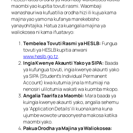
maombi yao kupitia tovuti rasmi. Waombaji
wanashauriwa kufuatilia orodha hizi ili kujua kama
majina yao yamo na kufanya marekebisho
yanayohitajika. Hatua za kuangalia majina ya
waliokosea ni kama ifuatavyo:
Tembelea Tovuti Rasmi ya HESLB:
Fungua
tovuti ya HESLB kupitia anwani
www.heslb.go.tz
.
Ingia Kwenye Akaunti Yako ya SIPA:
Baada
ya kufungua tovuti, ingia kwenye akaunti yako
ya SIPA (Student’s Individual Permanent
Account) kwa kutumia jina la mtumiaji na
nenosiri ulilotumia wakati wa kuomba mkopo.
Angalia Taarifa za Maombi:
Mara baada ya
kuingia kwenye akaunti yako, angalia sehemu
ya ‘Application Details’ ili kuona kama kuna
ujumbe wowote unaoonyesha makosa katika
maombi yako.
Pakua Orodha ya Majina ya Waliokosea: