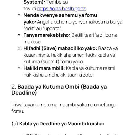
System):
Tembelea
tovuti
https://olas.heslb.go.tz
.
Nenda kwenye sehemu ya fomu
yako:
Angalia sehemu yenye makosa na bofya
“edit” au “update”.
Fanya marekebisho:
Badili taarifa zilizo na
makosa.
Hifadhi (Save) mabadiliko yako:
Baada ya
kusahihisha, hakikisha umehifadhi kabla ya
kutuma (submit) fomu yako.
Hakiki mara mbili:
Kabla ya kuituma rasmi
hakikisha umehakiki taarifa zote.
2.
Baada ya Kutuma Ombi (Baada ya
Deadline)
Ikiwa tayari umetuma maombi yako na umefunga
fomu:
(a)
Kabla ya Deadline ya Maombi kuisha: