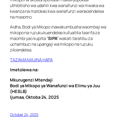
uthibitisho wa udahili kwa wanafunzi wa mwaka wa
kwanza na matokeo kwa wanafunzi wanaoendelea
na masomo.
Aidha, Bodi ya Mikopo inawakumbusha waombaji wa
mikopo na ruzuku kuendelea kufuatilia taarifa za
maombi yao kupitia
‘SIPA’
wakati taratibu za
uchambuzi na upangaji wa mikopo na ruzuku
zikiendelea.
TAZAMA MAJINA HAPA
Imetolewa na:
Mkurugenzi Mtendaji
Bodi ya Mikopo ya Wanafunzi wa Elimu ya Juu
(HESLB)
Ijumaa, Oktoba 24, 2025
October 24, 2025