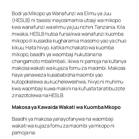
Bodi ya Mikopo ya Wanafunzi wa Elimu ya Juu
(HESLB) ni taasisi inayosimamia utoaji wa mikopo
kwa wanafunzi wa elimu ya juu nchini Tanzania. Kila
mwaka, HESLB hutoa fursa kwa wanafunzi kuomba
mikopo ili kusaidia kugharamia masomo yao ya chuo
kikuu. Hata hivyo, katika mchakato wa kuomba
mikopo, baadhi ya waombaji hukutana na
changamoto mbalimbali, ikiwa ni pamoja na kufanya
makosa wakati wa kujaza fomu za maombi. Makosa
haya yanaweza kusababisha maombi yao
kutopokelewa au kucheleweshwa, hivyo ni muhimu
kwa waombaji kuwa makini na kufuata taratibu zote
zinazotolewa na HESLB.
Makosa ya Kawaida Wakati wa Kuomba Mkopo
Baadhi ya makosa yanayofanywa na waombaji
wakati wa kujaza fomu za maombi ya mkopo ni
pamoja na: