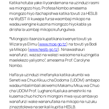
Katika hotuba yake iliyoandamana na uzinduzi rasmi
wa miongozo hiyo, Profesa Nombo amesema
miongozo hiyo itachapishwa katika tovuti za HESLB
na WyEST ili kuwapa fursa waombaji mikopo na
wadau wengine kusoma miongozo hiyo kabla ya
dirisha la uombaji mikopo kufunguliwa.
“
Miongozo itaanza kupatikana kwenye tovuti ya
Wizara ya Elimu (
www.moe.go.tz
) na tovuti ya Bodi
ya Mikopo (
www.heslb.go.tz
). Ninawashauri
wanafunzi, wazazi na walezi waisome na kuzingatia
maelekezo yaliyomo”, amesema Prof. Carolyne
Nombo.
Hafla ya uzinduzi imefanyika katika ukumbi wa
Seneti wa Chuo Kikuu cha Dodoma (UDOM) ambapo
wadau mbalimbali akiwemo Makamu Mkuu wa Chuo
cha UDOM Prof. Lughano Kusiluka ameshiriki na
kusema chuo hicho ni miongoni mwa vyuo ambavyo
wanafunzi wake wananufaika na mikopo na ruzuku
zinazotolewa na serikali kupitia HESLB.