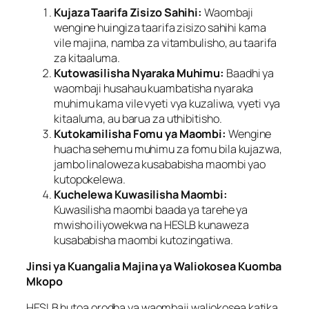
Kujaza Taarifa Zisizo Sahihi:
Waombaji
wengine huingiza taarifa zisizo sahihi kama
vile majina, namba za vitambulisho, au taarifa
za kitaaluma.
Kutowasilisha Nyaraka Muhimu:
Baadhi ya
waombaji husahau kuambatisha nyaraka
muhimu kama vile vyeti vya kuzaliwa, vyeti vya
kitaaluma, au barua za uthibitisho.
Kutokamilisha Fomu ya Maombi:
Wengine
huacha sehemu muhimu za fomu bila kujazwa,
jambo linaloweza kusababisha maombi yao
kutopokelewa.
Kuchelewa Kuwasilisha Maombi:
Kuwasilisha maombi baada ya tarehe ya
mwisho iliyowekwa na HESLB kunaweza
kusababisha maombi kutozingatiwa.
Jinsi ya Kuangalia Majina ya Waliokosea Kuomba
Mkopo
HESLB hutoa orodha ya waombaji waliokosea katika