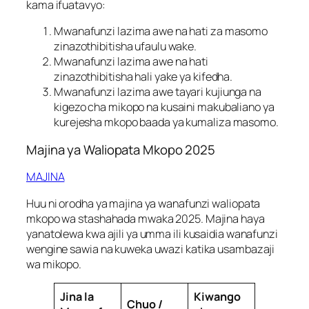
kama ifuatavyo:
Mwanafunzi lazima awe na hati za masomo
zinazothibitisha ufaulu wake.
Mwanafunzi lazima awe na hati
zinazothibitisha hali yake ya kifedha.
Mwanafunzi lazima awe tayari kujiunga na
kigezo cha mikopo na kusaini makubaliano ya
kurejesha mkopo baada ya kumaliza masomo.
Majina ya Waliopata Mkopo 2025
MAJINA
Huu ni orodha ya majina ya wanafunzi waliopata
mkopo wa stashahada mwaka 2025. Majina haya
yanatolewa kwa ajili ya umma ili kusaidia wanafunzi
wengine sawia na kuweka uwazi katika usambazaji
wa mikopo.
Jina la
Kiwango
Chuo /