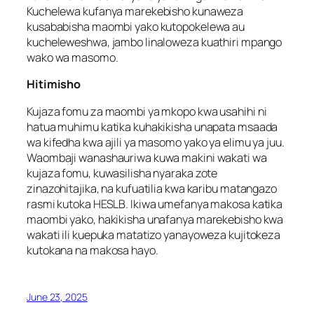
Kuchelewa kufanya marekebisho kunaweza
kusababisha maombi yako kutopokelewa au
kucheleweshwa, jambo linaloweza kuathiri mpango
wako wa masomo.
Hitimisho
Kujaza fomu za maombi ya mkopo kwa usahihi ni
hatua muhimu katika kuhakikisha unapata msaada
wa kifedha kwa ajili ya masomo yako ya elimu ya juu.
Waombaji wanashauriwa kuwa makini wakati wa
kujaza fomu, kuwasilisha nyaraka zote
zinazohitajika, na kufuatilia kwa karibu matangazo
rasmi kutoka HESLB. Ikiwa umefanya makosa katika
maombi yako, hakikisha unafanya marekebisho kwa
wakati ili kuepuka matatizo yanayoweza kujitokeza
kutokana na makosa hayo.
June 23, 2025