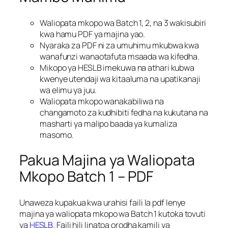
Waliopata mkopo wa Batch 1, 2, na 3 wakisubiri
kwa hamu PDF ya majina yao.
Nyaraka za PDF ni za umuhimu mkubwa kwa
wanafunzi wanaotafuta msaada wa kifedha.
Mikopo ya HESLB imekuwa na athari kubwa
kwenye utendaji wa kitaaluma na upatikanaji
wa elimu ya juu.
Waliopata mkopo wanakabiliwa na
changamoto za kudhibiti fedha na kukutana na
masharti ya malipo baada ya kumaliza
masomo.
Pakua Majina ya Waliopata
Mkopo Batch 1 – PDF
Unaweza kupakua kwa urahisi faili la pdf lenye
majina ya waliopata mkopo wa Batch 1 kutoka tovuti
ya
HESLB
. Faili hili linatoa orodha kamili ya