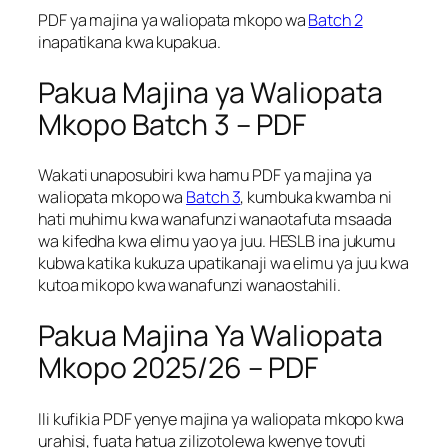
PDF ya majina ya waliopata mkopo wa
Batch 2
inapatikana kwa kupakua.
Pakua Majina ya Waliopata
Mkopo Batch 3 – PDF
Wakati unaposubiri kwa hamu PDF ya majina ya
waliopata mkopo wa
Batch 3
, kumbuka kwamba ni
hati muhimu kwa wanafunzi wanaotafuta msaada
wa kifedha kwa elimu yao ya juu. HESLB ina jukumu
kubwa katika kukuza upatikanaji wa elimu ya juu kwa
kutoa mikopo kwa wanafunzi wanaostahili.
Pakua Majina Ya Waliopata
Mkopo 2025/26 – PDF
Ili kufikia PDF yenye majina ya waliopata mkopo kwa
urahisi, fuata hatua zilizotolewa kwenye tovuti