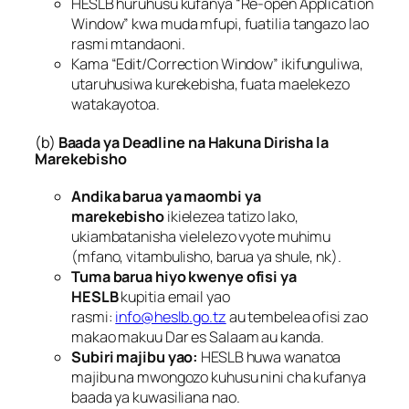
HESLB huruhusu kufanya “Re-open Application
Window” kwa muda mfupi, fuatilia tangazo lao
rasmi mtandaoni.
Kama “Edit/Correction Window” ikifunguliwa,
utaruhusiwa kurekebisha, fuata maelekezo
watakayotoa.
(b)
Baada ya Deadline na Hakuna Dirisha la
Marekebisho
Andika barua ya maombi ya
marekebisho
ikielezea tatizo lako,
ukiambatanisha vielelezo vyote muhimu
(mfano, vitambulisho, barua ya shule, nk).
Tuma barua hiyo kwenye ofisi ya
HESLB
kupitia email yao
rasmi:
info@heslb.go.tz
au tembelea ofisi zao
makao makuu Dar es Salaam au kanda.
Subiri majibu yao:
HESLB huwa wanatoa
majibu na mwongozo kuhusu nini cha kufanya
baada ya kuwasiliana nao.