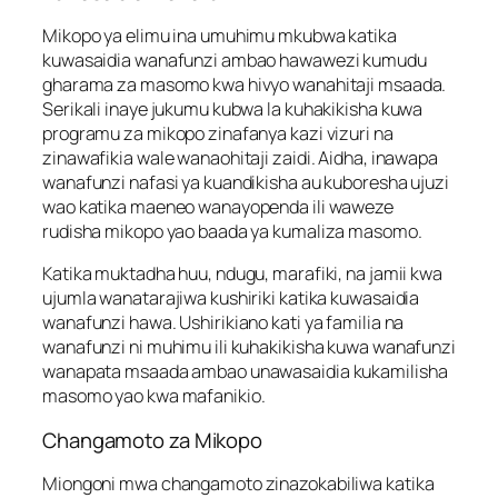
Mikopo ya elimu ina umuhimu mkubwa katika
kuwasaidia wanafunzi ambao hawawezi kumudu
gharama za masomo kwa hivyo wanahitaji msaada.
Serikali inaye jukumu kubwa la kuhakikisha kuwa
programu za mikopo zinafanya kazi vizuri na
zinawafikia wale wanaohitaji zaidi. Aidha, inawapa
wanafunzi nafasi ya kuandikisha au kuboresha ujuzi
wao katika maeneo wanayopenda ili waweze
rudisha mikopo yao baada ya kumaliza masomo.
Katika muktadha huu, ndugu, marafiki, na jamii kwa
ujumla wanatarajiwa kushiriki katika kuwasaidia
wanafunzi hawa. Ushirikiano kati ya familia na
wanafunzi ni muhimu ili kuhakikisha kuwa wanafunzi
wanapata msaada ambao unawasaidia kukamilisha
masomo yao kwa mafanikio.
Changamoto za Mikopo
Miongoni mwa changamoto zinazokabiliwa katika