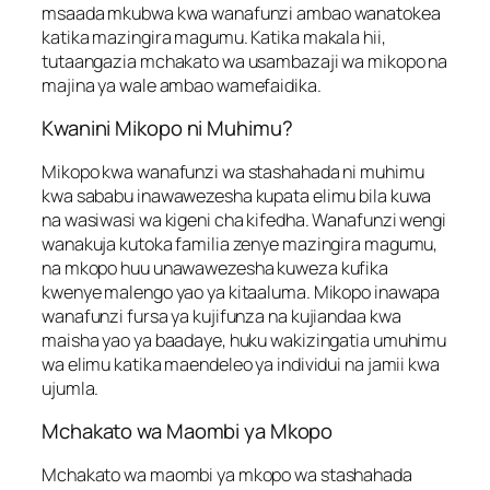
msaada mkubwa kwa wanafunzi ambao wanatokea
katika mazingira magumu. Katika makala hii,
tutaangazia mchakato wa usambazaji wa mikopo na
majina ya wale ambao wamefaidika.
Kwanini Mikopo ni Muhimu?
Mikopo kwa wanafunzi wa stashahada ni muhimu
kwa sababu inawawezesha kupata elimu bila kuwa
na wasiwasi wa kigeni cha kifedha. Wanafunzi wengi
wanakuja kutoka familia zenye mazingira magumu,
na mkopo huu unawawezesha kuweza kufika
kwenye malengo yao ya kitaaluma. Mikopo inawapa
wanafunzi fursa ya kujifunza na kujiandaa kwa
maisha yao ya baadaye, huku wakizingatia umuhimu
wa elimu katika maendeleo ya individui na jamii kwa
ujumla.
Mchakato wa Maombi ya Mkopo
Mchakato wa maombi ya mkopo wa stashahada