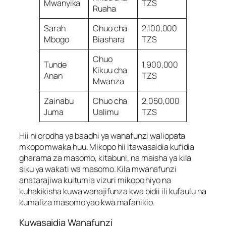
Mwanyika
TZS
Ruaha
Sarah
Chuo cha
2,100,000
Mbogo
Biashara
TZS
Chuo
Tunde
1,900,000
Kikuu cha
Anan
TZS
Mwanza
Zainabu
Chuo cha
2,050,000
Juma
Ualimu
TZS
Hii ni orodha ya baadhi ya wanafunzi waliopata
mkopo mwaka huu. Mikopo hii itawasaidia kufidia
gharama za masomo, kitabuni, na maisha ya kila
siku ya wakati wa masomo. Kila mwanafunzi
anatarajiwa kuitumia vizuri mikopo hiyo na
kuhakikisha kuwa wanajifunza kwa bidii ili kufaulu na
kumaliza masomo yao kwa mafanikio.
Kuwasaidia Wanafunzi