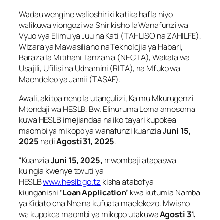
Wadau wengine walioshiriki katika hafla hiyo
walikuwa viongozi wa Shirikisho la Wanafunzi wa
Vyuo vya Elimu ya Juu na Kati (TAHLISO na ZAHILFE),
Wizara ya Mawasiliano na Teknolojia ya Habari,
Baraza la Mitihani Tanzania (NECTA), Wakala wa
Usajili, Ufilisi na Udhamini (RITA), na Mfuko wa
Maendeleo ya Jamii (TASAF).
Awali, akitoa neno la utangulizi, Kaimu Mkurugenzi
Mtendaji wa HESLB, Bw. Elihuruma Lema amesema
kuwa HESLB imejiandaa na iko tayari kupokea
maombi ya mikopo ya wanafunzi kuanzia
Juni 15,
2025
hadi
Agosti 31, 2025
.
“Kuanzia
Juni 15, 2025,
mwombaji atapaswa
kuingia kwenye tovuti ya
HESLB
www.heslb.go.tz
kisha atabofya
kiunganishi
‘Loan Application’
kwa kutumia Namba
ya Kidato cha Nne na kufuata maelekezo. Mwisho
wa kupokea maombi ya mikopo utakuwa
Agosti 31,