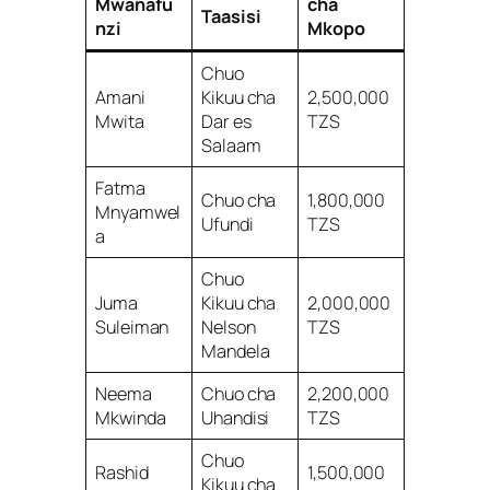
Mwanafu
cha
Taasisi
nzi
Mkopo
Chuo
Amani
Kikuu cha
2,500,000
Mwita
Dar es
TZS
Salaam
Fatma
Chuo cha
1,800,000
Mnyamwel
Ufundi
TZS
a
Chuo
Juma
Kikuu cha
2,000,000
Suleiman
Nelson
TZS
Mandela
Neema
Chuo cha
2,200,000
Mkwinda
Uhandisi
TZS
Chuo
Rashid
1,500,000
Kikuu cha