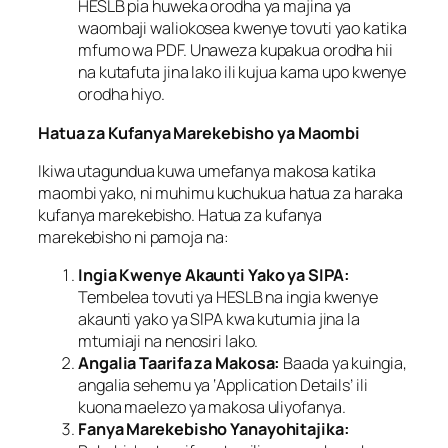
HESLB pia huweka orodha ya majina ya
waombaji waliokosea kwenye tovuti yao katika
mfumo wa PDF. Unaweza kupakua orodha hii
na kutafuta jina lako ili kujua kama upo kwenye
orodha hiyo.
Hatua za Kufanya Marekebisho ya Maombi
Ikiwa utagundua kuwa umefanya makosa katika
maombi yako, ni muhimu kuchukua hatua za haraka
kufanya marekebisho. Hatua za kufanya
marekebisho ni pamoja na:
Ingia Kwenye Akaunti Yako ya SIPA:
Tembelea tovuti ya HESLB na ingia kwenye
akaunti yako ya SIPA kwa kutumia jina la
mtumiaji na nenosiri lako.
Angalia Taarifa za Makosa:
Baada ya kuingia,
angalia sehemu ya ‘Application Details’ ili
kuona maelezo ya makosa uliyofanya.
Fanya Marekebisho Yanayohitajika: