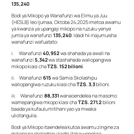
135,240
Bodi ya Mikopo ya Wanafunzi wa Elimu ya Juu
(HESLB) leo Ijumaa, Oktoba 24,2025 imetoa awamu
ya kwanza ya upangaji mikopo na ruzuku yenye
jumla ya wanafunzi
135,240
. Idadi hii inajumuisha
wanafunzi wafuatato:
i. Wanafunzi
40,952
wa shahada ya awali na
wanafunzi
5,342
wa stashahada waliopangiwa
mikopo kiasi cha
TZS. 152 bilioni
.
ii. Wanafunzi
615
wa Samia Skolashipu
waliopangiwa ruzuku kiasi cha
TZS. 3.3
bilioni.
iii. Wanafunzi
88,331
wanaoendelea na masomo
wamepangiwa mkopo kiasi cha
TZS. 271.2
bilioni
baada ya kufaulu mitihani yao ya mwaka
uliotangulia.
Bodi ya Mikopo itaendelea kutoa awamu zingine za
mikopo na skolashipu kadiri itakavyopokea