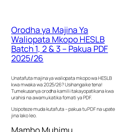
Orodha ya Majina Ya
Waliopata Mkopo HESLB
Batch 1, 2 & 3 – Pakua PDF
2025/26
Unatafuta majina ya waliopata mkopo wa HESLB
kwa mwaka wa 2025/26? Usihangaike tena!
Tumekusanya orodha kamili itakayopatikana kwa
urahisi na awamu katika fomati ya PDF.
Usipoteze muda kutafuta – pakua tu PDF na upate
jina lako leo.
Mambo Muhimu