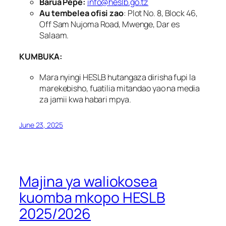
Barua Pepe:
info@heslb.go.tz
Au tembelea ofisi zao
: Plot No. 8, Block 46,
Off Sam Nujoma Road, Mwenge, Dar es
Salaam.
KUMBUKA:
Mara nyingi HESLB hutangaza dirisha fupi la
marekebisho, fuatilia mitandao yao na media
za jamii kwa habari mpya.
June 23, 2025
Majina ya waliokosea
kuomba mkopo HESLB
2025/2026