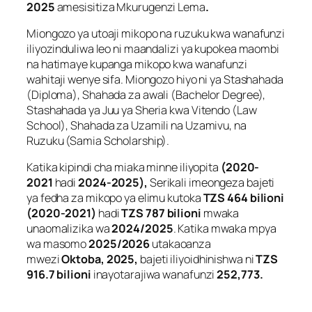
2025
amesisitiza Mkurugenzi Lema
.
Miongozo ya utoaji mikopo na ruzuku kwa wanafunzi
iliyozinduliwa leo ni maandalizi ya kupokea maombi
na hatimaye kupanga mikopo kwa wanafunzi
wahitaji wenye sifa. Miongozo hiyo ni ya Stashahada
(Diploma), Shahada za awali (Bachelor Degree),
Stashahada ya Juu ya Sheria kwa Vitendo (Law
School), Shahada za Uzamili na Uzamivu, na
Ruzuku (Samia Scholarship).
Katika kipindi cha miaka minne iliyopita
(2020-
2021
hadi
2024-2025),
Serikali imeongeza bajeti
ya fedha za mikopo ya elimu kutoka
TZS 464 bilioni
(2020-2021)
hadi
TZS 787 bilioni
mwaka
unaomalizika wa
2024/2025
. Katika mwaka mpya
wa masomo
2025/2026
utakaoanza
mwezi
Oktoba, 2025,
bajeti iliyoidhinishwa ni
TZS
916.7 bilioni
inayotarajiwa wanafunzi
252,773.