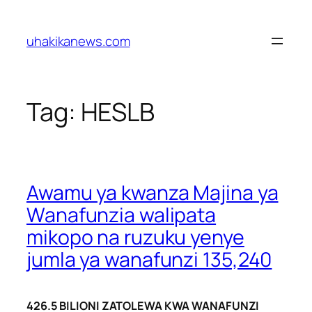
Skip
to
uhakikanews.com
content
Tag:
HESLB
Awamu ya kwanza Majina ya
Wanafunzia walipata
mikopo na ruzuku yenye
jumla ya wanafunzi 135,240
426.5 BILIONI ZATOLEWA KWA WANAFUNZI