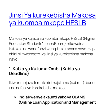
Jinsi Ya kurekebisha Makosa
ya kuomba mkopo HESLB
Makosa ya kujaza au kuomba mkopo HESLB (Higher
Education Students’ Loans Board) ni kawaida
kutokea na wanafunzi wengi hukumbana nayo. Hapa
chini ni mwongozo wa jinsi ya kurekebisha makosa
hayo:
1.
Kabla ya Kutuma Ombi (Kabla ya
Deadline)
Ikiwa umejaza fomu lakini hujatuma (submit), bado
una nafasi ya kurekebisha makosa:
Ingia kwenye akaunti yako ya OLAMS
(Online Loan Application and Management