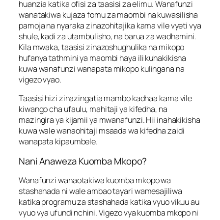
huanzia katika ofisi za taasisi za elimu. Wanafunzi
wanatakiwa kujaza fomu za maombi na kuwasilisha
pamoja na nyaraka zinazohitajika kama vile vyeti vya
shule, kadi za utambulisho, na barua za wadhamini.
Kila mwaka, taasisi zinazoshughulika na mikopo
hufanya tathmini ya maombi haya ili kuhakikisha
kuwa wanafunzi wanapata mikopo kulingana na
vigezo vyao.
Taasisi hizi zinazingatia mambo kadhaa kama vile
kiwango cha ufaulu, mahitaji ya kifedha, na
mazingira ya kijamii ya mwanafunzi. Hii inahakikisha
kuwa wale wanaohitaji msaada wa kifedha zaidi
wanapata kipaumbele.
Nani Anaweza Kuomba Mkopo?
Wanafunzi wanaotakiwa kuomba mkopo wa
stashahada ni wale ambao tayari wamesajiliwa
katika programu za stashahada katika vyuo vikuu au
vyuo vya ufundi nchini. Vigezo vya kuomba mkopo ni