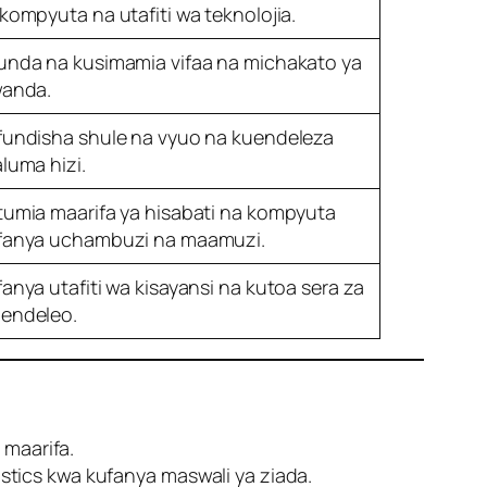
 kompyuta na utafiti wa teknolojia.
unda na kusimamia vifaa na michakato ya
wanda.
fundisha shule na vyuo na kuendeleza
luma hizi.
tumia maarifa ya hisabati na kompyuta
fanya uchambuzi na maamuzi.
anya utafiti wa kisayansi na kutoa sera za
endeleo.
 maarifa.
stics kwa kufanya maswali ya ziada.