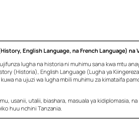
History, English Language, na French Language) na 
 kujifunza lugha na historia ni muhimu sana kwa mtu ana
ory (Historia), English Language (Lugha ya Kiingereza
wa na ujuzi wa lugha mbili muhimu za kimataifa pamoja
mu, usanii, utalii, biashara, masuala ya kidiplomasia, na
iko huu nchini Tanzania.