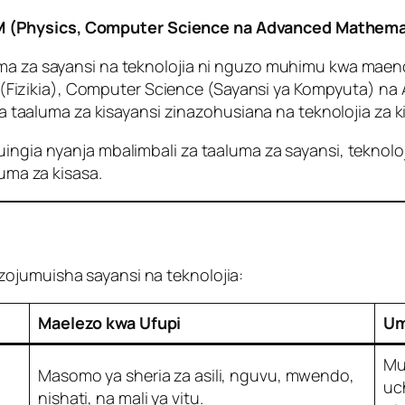
 (Physics, Computer Science na Advanced Mathemat
uma za sayansi na teknolojia ni nguzo muhimu kwa maend
izikia), Computer Science (Sayansi ya Kompyuta) na A
aluma za kisayansi zinazohusiana na teknolojia za k
uingia nyanja mbalimbali za taaluma za sayansi, teknolo
luma za kisasa.
ojumuisha sayansi na teknolojia:
Maelezo kwa Ufupi
Um
Mu
Masomo ya sheria za asili, nguvu, mwendo,
uc
nishati, na mali ya vitu.