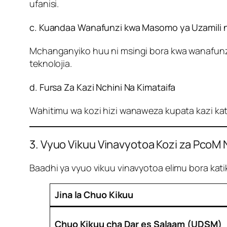
ufanisi.
c. Kuandaa Wanafunzi kwa Masomo ya Uzamili na
Mchanganyiko huu ni msingi bora kwa wanafunzi
teknolojia.
d. Fursa Za Kazi Nchini Na Kimataifa
Wahitimu wa kozi hizi wanaweza kupata kazi katik
3. Vyuo Vikuu Vinavyotoa Kozi za PcoM 
Baadhi ya vyuo vikuu vinavyotoa elimu bora ka
Jina la Chuo Kikuu
Chuo Kikuu cha Dar es Salaam (UDSM)