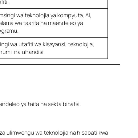
fiti.
 msingi wa teknolojia ya kompyuta, AI,
alama wa taarifa na maendeleo ya
ogramu.
ngi wa utafiti wa kisayansi, teknolojia,
humi, na uhandisi.
deleo ya taifa na sekta binafsi.
a ulimwengu wa teknolojia na hisabati kwa