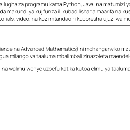
a lugha za programu kama Python, Java, na matumizi y
a makundi ya kujifunza ili kubadilishana maarifa na ku
torials, video, na kozi mtandaoni kuboresha ujuzi wa mu
ence na Advanced Mathematics) ni mchanganyiko mzu
ungua milango ya taaluma mbalimbali zinazoleta maendele
a na walimu wenye uzoefu katika kutoa elimu ya taalum