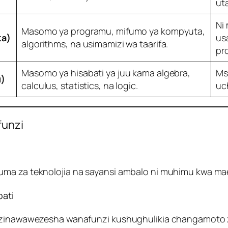
uta
Ni
Masomo ya programu, mifumo ya kompyuta,
ta)
us
algorithms, na usimamizi wa taarifa.
pr
Masomo ya hisabati ya juu kama algebra,
Msi
u)
calculus, statistics, na logic.
uc
funzi
ma za teknolojia na sayansi ambalo ni muhimu kwa maen
bati
u zinawawezesha wanafunzi kushughulikia changamoto z