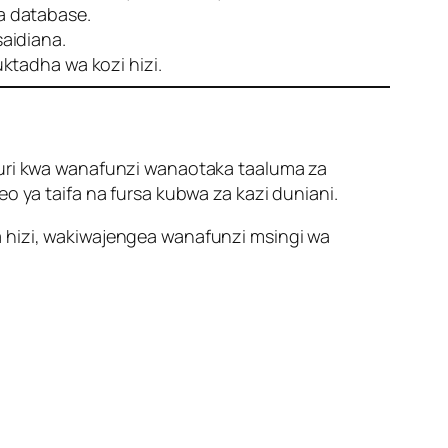
a database.
saidiana.
ktadha wa kozi hizi.
ri kwa wanafunzi wanaotaka taaluma za
o ya taifa na fursa kubwa za kazi duniani.
a hizi, wakiwajengea wanafunzi msingi wa