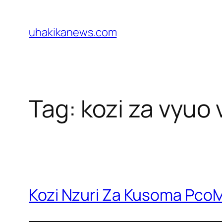
Skip
to
uhakikanews.com
content
Tag:
kozi za vyuo 
Kozi Nzuri Za Kusoma Pco