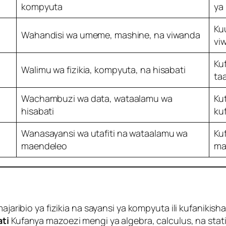
kompyuta
ya
Ku
Wahandisi wa umeme, mashine, na viwanda
vi
Ku
Walimu wa fizikia, kompyuta, na hisabati
taa
Wachambuzi wa data, wataalamu wa
Ku
hisabati
ku
Wanasayansi wa utafiti na wataalamu wa
Kuf
maendeleo
ma
majaribio ya fizikia na sayansi ya kompyuta ili kufanikisha
ti
Kufanya mazoezi mengi ya algebra, calculus, na stati