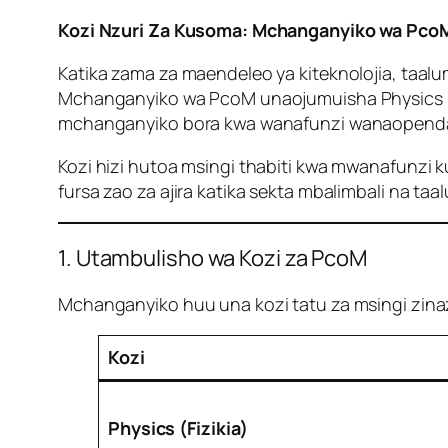
Kozi Nzuri Za Kusoma: Mchanganyiko wa PcoM
Katika zama za maendeleo ya kiteknolojia, taal
Mchanganyiko wa PcoM unaojumuisha Physics (F
mchanganyiko bora kwa wanafunzi wanaopenda ta
Kozi hizi hutoa msingi thabiti kwa mwanafunzi k
fursa zao za ajira katika sekta mbalimbali na taa
1. Utambulisho wa Kozi za PcoM
Mchanganyiko huu una kozi tatu za msingi zinaz
Kozi
Physics (Fizikia)