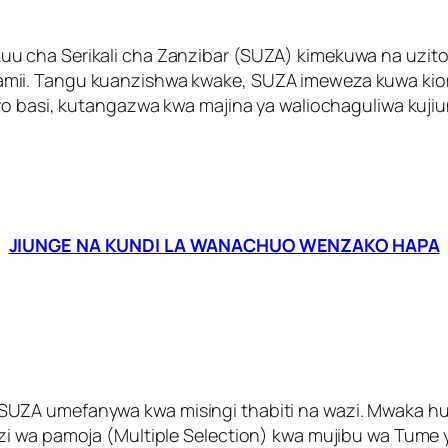
 cha Serikali cha Zanzibar (SUZA) kimekuwa na uzito 
mii. Tangu kuanzishwa kwake, SUZA imeweza kuwa kio
vyo basi, kutangazwa kwa majina ya waliochaguliwa kuj
JIUNGE NA KUNDI LA WANACHUO WENZAKO HAPA
UZA umefanywa kwa misingi thabiti na wazi. Mwaka hu
zi wa pamoja (Multiple Selection) kwa mujibu wa Tume