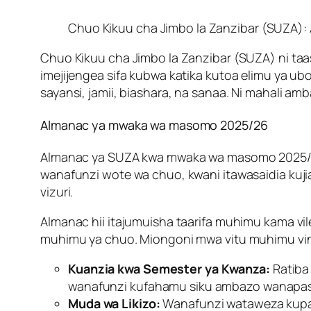
Chuo Kikuu cha Jimbo la Zanzibar (SUZA):
Chuo Kikuu cha Jimbo la Zanzibar (SUZA) ni taas
imejijengea sifa kubwa katika kutoa elimu ya ub
sayansi, jamii, biashara, na sanaa. Ni mahali amb
Almanac ya mwaka wa masomo 2025/26
Almanac ya SUZA kwa mwaka wa masomo 2025/26
wanafunzi wote wa chuo, kwani itawasaidia kuji
vizuri.
Almanac hii itajumuisha taarifa muhimu kama vi
muhimu ya chuo. Miongoni mwa vitu muhimu vin
Kuanzia kwa Semester ya Kwanza:
Ratiba
wanafunzi kufahamu siku ambazo wanapasw
Muda wa Likizo:
Wanafunzi wataweza kupat