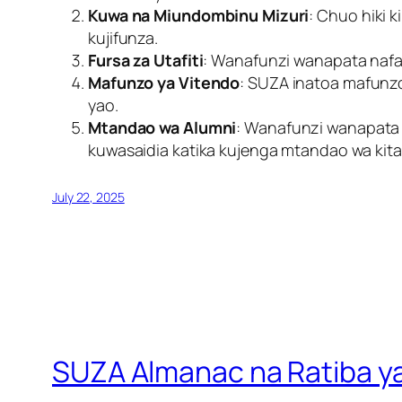
Kuwa na Miundombinu Mizuri
: Chuo hiki 
kujifunza.
Fursa za Utafiti
: Wanafunzi wanapata nafas
Mafunzo ya Vitendo
: SUZA inatoa mafunzo
yao.
Mtandao wa Alumni
: Wanafunzi wanapata 
kuwasaidia katika kujenga mtandao wa kit
July 22, 2025
SUZA Almanac na Ratiba 