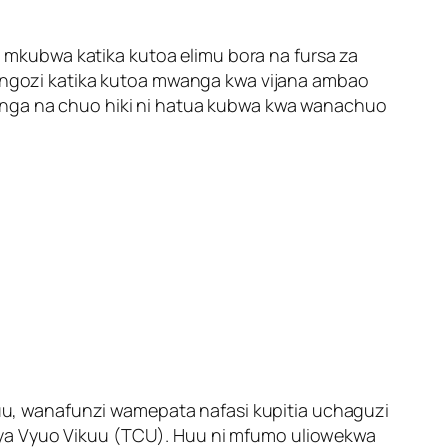
mkubwa katika kutoa elimu bora na fursa za
ngozi katika kutoa mwanga kwa vijana ambao
iunga na chuo hiki ni hatua kubwa kwa wanachuo
u, wanafunzi wamepata nafasi kupitia uchaguzi
 ya Vyuo Vikuu (TCU). Huu ni mfumo uliowekwa