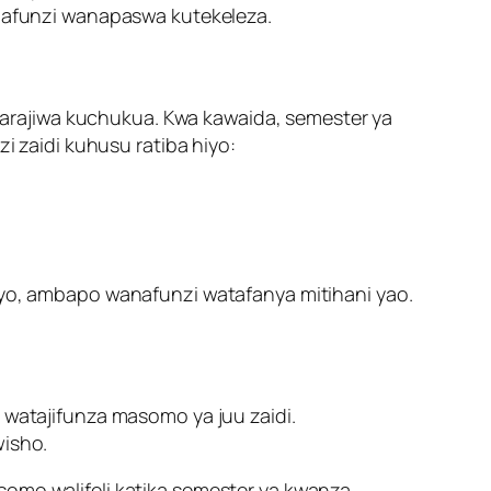
nafunzi wanapaswa kutekeleza.
arajiwa kuchukua. Kwa kawaida, semester ya
zaidi kuhusu ratiba hiyo:
yo, ambapo wanafunzi watafanya mitihani yao.
watajifunza masomo ya juu zaidi.
isho.
somo walifeli katika semester ya kwanza.