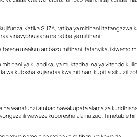
jifunza. Katika SUZA, ratiba ya mitihani itatangazwa k
aa vinavyohusiana na ratiba ya mitihani:
a tarehe maalum ambazo mitihani itafanyika, ikiwemo 
mitihani ya kuandika, ya muktadha, na ya vitendo kul
wa kutosha kujiandaa kwa mitihani kupitia siku zilizot
a na wanafunzi ambao hawakupata alama za kuridhisha
yongeza ili waweze kuboresha alama zao. Timetable hi
tangazwa pamoja na ratiba ya mitihani ya kawaida.