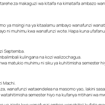
tarehe za makaguzi wa kitaifa na kimataifa ambazo wa
omo ya msingi na ya kitaalamu ambayo wanafunzi wanat
o ni muhimu kwa wanafunzi wote. Hapa kuna ufafanuzi 
zi Septemba.
alimbali kulingana na kozi walizochagua.
wa matukio muhimu ni siku ya kuhitimisha semester hi
i Machi.
za, wanafunzi wataendelea na masomo yao, lakini sasa 
watahitimisha semester hiyo na kufanya mtihani wa mw
omo ya ziada kwa wanafunzi ambao wanahitaji kufidia ma