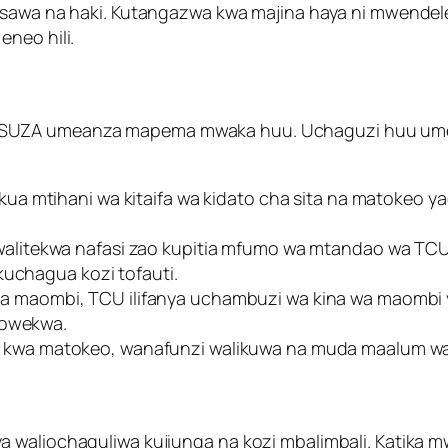
usawa na haki. Kutangazwa kwa majina haya ni mwendelez
neo hili.
 SUZA umeanza mapema mwaka huu. Uchaguzi huu umej
kua mtihani wa kitaifa wa kidato cha sita na matokeo y
walitekwa nafasi zao kupitia mfumo wa mtandao wa TCU
kuchagua kozi tofauti.
a maombi, TCU ilifanya uchambuzi wa kina wa maombi yo
yowekwa.
kwa matokeo, wanafunzi walikuwa na muda maalum wa ku
a waliochaguliwa kujiunga na kozi mbalimbali. Katika