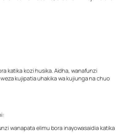
ra katika kozi husika. Aidha, wanafunzi
uweza kujipatia uhakika wa kujiunga na chuo
i:
unzi wanapata elimu bora inayowasaidia katika