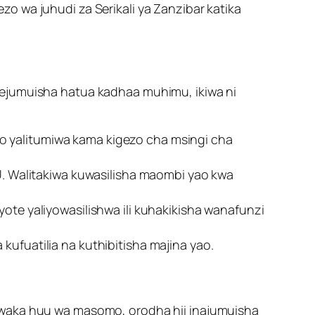
o wa juhudi za Serikali ya Zanzibar katika
umuisha hatua kadhaa muhimu, ikiwa ni
ao yalitumiwa kama kigezo cha msingi cha
. Walitakiwa kuwasilisha maombi yao kwa
te yaliyowasilishwa ili kuhakikisha wanafunzi
fuatilia na kuthibitisha majina yao.
 mwaka huu wa masomo, orodha hii inajumuisha