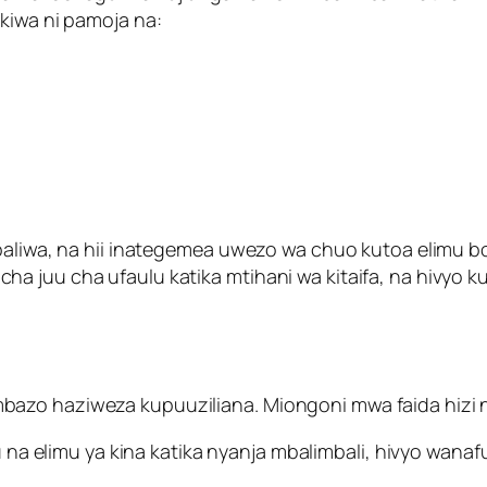
kiwa ni pamoja na:
baliwa, na hii inategemea uwezo wa chuo kutoa elimu bo
a juu cha ufaulu katika mtihani wa kitaifa, na hivyo k
azo haziweza kupuuziliana. Miongoni mwa faida hizi n
na elimu ya kina katika nyanja mbalimbali, hivyo wanaf