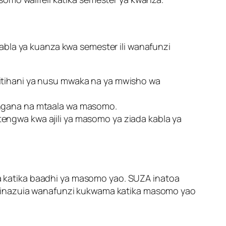
abla ya kuanza kwa semester ili wanafunzi
mitihani ya nusu mwaka na ya mwisho wa
ingana na mtaala wa masomo.
engwa kwa ajili ya masomo ya ziada kabla ya
 katika baadhi ya masomo yao. SUZA inatoa
i inazuia wanafunzi kukwama katika masomo yao