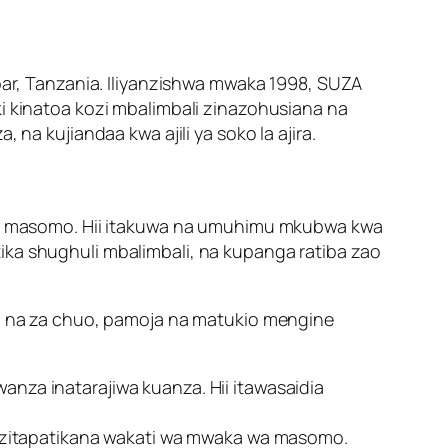
ibar, Tanzania. Iliyanzishwa mwaka 1998, SUZA
ki kinatoa kozi mbalimbali zinazohusiana na
na kujiandaa kwa ajili ya soko la ajira.
a masomo. Hii itakuwa na umuhimu mkubwa kwa
ika shughuli mbalimbali, na kupanga ratiba zao
ifa na za chuo, pamoja na matukio mengine
nza inatarajiwa kuanza. Hii itawasaidia
 zitapatikana wakati wa mwaka wa masomo.