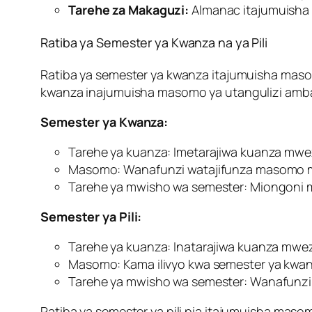
Tarehe za Makaguzi:
Almanac itajumuisha 
Ratiba ya Semester ya Kwanza na ya Pili
Ratiba ya semester ya kwanza itajumuisha mas
kwanza inajumuisha masomo ya utangulizi ambay
Semester ya Kwanza:
Tarehe ya kuanza: Imetarajiwa kuanza mwe
Masomo: Wanafunzi watajifunza masomo mb
Tarehe ya mwisho wa semester: Miongoni m
Semester ya Pili:
Tarehe ya kuanza: Inatarajiwa kuanza mwez
Masomo: Kama ilivyo kwa semester ya kwan
Tarehe ya mwisho wa semester: Wanafunzi 
Ratiba ya semester ya pili pia itajumuisha mas