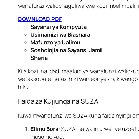
wanafunzi waliochaguliwa kwa kozi mbalimbali, i
DOWNLOAD PDF
Sayansi ya Kompyuta
Usimamizi wa Biashara
Mafunzo ya Ualimu
Sosholojia na Sayansi Jamii
Sheria
Kila kozi ina idadi maalum ya wanafunzi walioku
watakaopata nafasi hizi wameonyesha kiwango ch
hiki.
Faida za Kujiunga na SUZA
Kuwa mwanafunzi wa SUZA kuna faida nyingi amb
Elimu Bora
: SUZA ina walimu wenye uzoefu 
masomo yao.