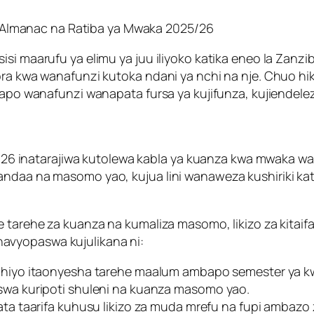
 Almanac na Ratiba ya Mwaka 2025/26
isi maarufu ya elimu ya juu iliyoko katika eneo la Zanz
ora kwa wanafunzi kutoka ndani ya nchi na nje. Chuo hi
apo wanafunzi wanapata fursa ya kujifunza, kujiendeleza, 
 inatarajiwa kutolewa kabla ya kuanza kwa mwaka w
andaa na masomo yao, kujua lini wanaweza kushiriki kat
le tarehe za kuanza na kumaliza masomo, likizo za kita
avyopaswa kujulikana ni:
 hiyo itaonyesha tarehe maalum ambapo semester ya kwa
a kuripoti shuleni na kuanza masomo yao.
a taarifa kuhusu likizo za muda mrefu na fupi ambazo