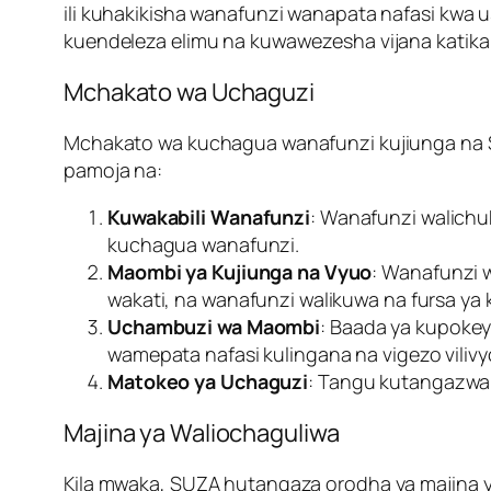
ili kuhakikisha wanafunzi wanapata nafasi kwa 
kuendeleza elimu na kuwawezesha vijana katika e
Mchakato wa Uchaguzi
Mchakato wa kuchagua wanafunzi kujiunga na
pamoja na:
Kuwakabili Wanafunzi
: Wanafunzi walichu
kuchagua wanafunzi.
Maombi ya Kujiunga na Vyuo
: Wanafunzi 
wakati, na wanafunzi walikuwa na fursa ya 
Uchambuzi wa Maombi
: Baada ya kupokey
wamepata nafasi kulingana na vigezo viliv
Matokeo ya Uchaguzi
: Tangu kutangazwa 
Majina ya Waliochaguliwa
Kila mwaka, SUZA hutangaza orodha ya majina y