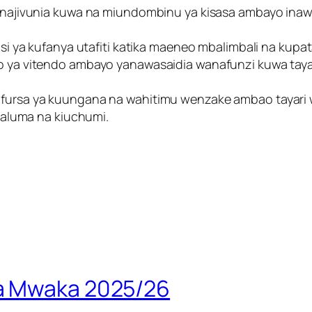
kinajivunia kuwa na miundombinu ya kisasa ambayo ina
i ya kufanya utafiti katika maeneo mbalimbali na kupa
 ya vitendo ambayo yanawasaidia wanafunzi kuwa tayar
fursa ya kuungana na wahitimu wenzake ambao tayari wa
aaluma na kiuchumi.
ya Mwaka 2025/26