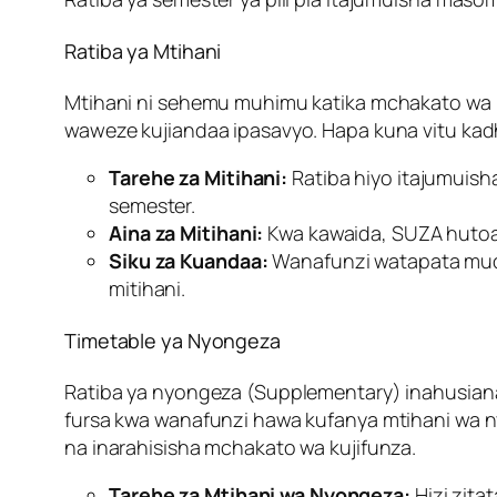
Ratiba ya Mtihani
Mtihani ni sehemu muhimu katika mchakato wa ku
waweze kujiandaa ipasavyo. Hapa kuna vitu kadh
Tarehe za Mitihani:
Ratiba hiyo itajumuish
semester.
Aina za Mitihani:
Kwa kawaida, SUZA hutoa 
Siku za Kuandaa:
Wanafunzi watapata muda 
mitihani.
Timetable ya Nyongeza
Ratiba ya nyongeza (Supplementary) inahusian
fursa kwa wanafunzi hawa kufanya mtihani wa n
na inarahisisha mchakato wa kujifunza.
Tarehe za Mtihani wa Nyongeza:
Hizi zita