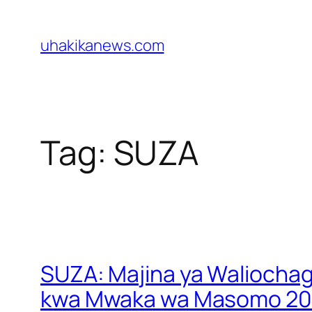
Skip
to
uhakikanews.com
content
Tag:
SUZA
SUZA: Majina ya Waliochagu
kwa Mwaka wa Masomo 20