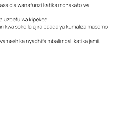
wasaidia wanafunzi katika mchakato wa
ta uzoefu wa kipekee.
i kwa soko la ajira baada ya kumaliza masomo
meshika nyadhifa mbalimbali katika jamii,