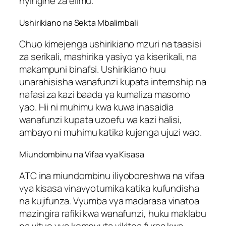
nyingine za elimu.
Ushirikiano na Sekta Mbalimbali
Chuo kimejenga ushirikiano mzuri na taasisi
za serikali, mashirika yasiyo ya kiserikali, na
makampuni binafsi. Ushirikiano huu
unarahisisha wanafunzi kupata internship na
nafasi za kazi baada ya kumaliza masomo
yao. Hii ni muhimu kwa kuwa inasaidia
wanafunzi kupata uzoefu wa kazi halisi,
ambayo ni muhimu katika kujenga ujuzi wao.
Miundombinu na Vifaa vya Kisasa
ATC ina miundombinu iliyoboreshwa na vifaa
vya kisasa vinavyotumika katika kufundisha
na kujifunza. Vyumba vya madarasa vinatoa
mazingira rafiki kwa wanafunzi, huku maklabu