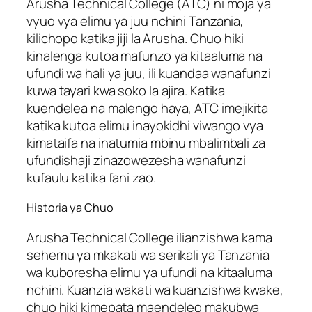
Arusha Technical College (ATC) ni moja ya
vyuo vya elimu ya juu nchini Tanzania,
kilichopo katika jiji la Arusha. Chuo hiki
kinalenga kutoa mafunzo ya kitaaluma na
ufundi wa hali ya juu, ili kuandaa wanafunzi
kuwa tayari kwa soko la ajira. Katika
kuendelea na malengo haya, ATC imejikita
katika kutoa elimu inayokidhi viwango vya
kimataifa na inatumia mbinu mbalimbali za
ufundishaji zinazowezesha wanafunzi
kufaulu katika fani zao.
Historia ya Chuo
Arusha Technical College ilianzishwa kama
sehemu ya mkakati wa serikali ya Tanzania
wa kuboresha elimu ya ufundi na kitaaluma
nchini. Kuanzia wakati wa kuanzishwa kwake,
chuo hiki kimepata maendeleo makubwa