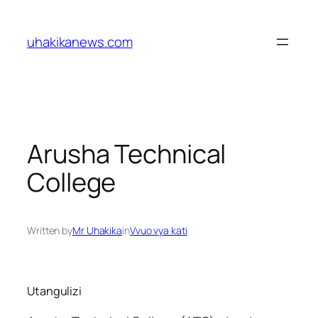
Skip
to
uhakikanews.com
content
Arusha Technical
College
Written by
Mr Uhakika
in
Vvuo vya kati
Utangulizi