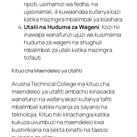
ripoti, usimamizi wa fedha, na
ujasiriamali, ili kuwaandaa kufanya kazi
katika mazingira mbalimbali ya biashara.
Utalii na Huduma za Wageni
: Kozi hii
inawapa wanafunzi ujuzi wa kusimamia
huduma za wageni na shughuli
mbalimbali za utalii katika mazingira
tofauti.
Kituo cha Maendeleo ya Utafiti
Arusha Technical College ina kituo cha
maendeleo ya utafiti ambacho kinasaidia
wanafunzi na wafanyakazi kufanya tafiti
mbalimbali katika nyanja za sayansi na
teknolojia. Kituo hiki kinachangia katika
kukuza uvumbuzi na maendeleo kwa
kushirikiana na sekta binafsi na taasisi