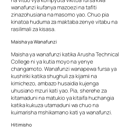
na vituo vya kompyuta vikitoa fursa kwa
wanafunzi kufanya mazoezi na tafiti
zinazohusiana na masomo yao. Chuo pia
kinatoa huduma za maktaba zenye vitabu na
rasilimali za kisasa.
Maisha ya Wanafunzi
Maisha ya wanafunzi katika Arusha Technical
College ni ya kutia moyo na yenye
changamoto. Wanafunzi wanapewa fursa ya
kushiriki katika shughuli za kijamii na
kimichezo, ambazo husaidia kujenga
uhusiano mzuri kati yao. Pia, sherehe za
kitamaduni na matukio ya kitaifa huchangia
katika kukuza utamaduni wa chuo na
kuimarisha mshikamano kati ya wanafunzi.
Hitimisho