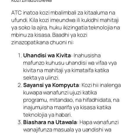
ATC inatoa kozi mbalimbali za kitaaluma na
ufundi. Kila kozi imeundwa ili kukidhi mahitaji
ya soko la ajira, huku ikizingatia teknolojia na
mbinu za kisasa. Baadhi ya kozi
zinazopatikana chuoni ni:
Uhandisi wa Kivita
: Inahusisha
mafunzo kuhusu uhandisi wa vifaa vya
kivita na mahitaji ya kimataifa katika
sekta ya ulinzi.
Sayansi ya Kompyuta
: Kozi hii inalenga
kuwapa wanafunzi ujuzi katika
programu, mitandao, na hifadhidata, na
inajumuisha maarifa ya kisasa katika
teknolojia ya habari.
Biashara na Utawala
: Hapa wanafunzi
wanajifunza masuala ya uandishi wa