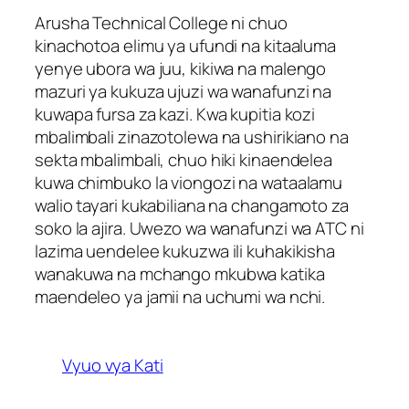
Arusha Technical College ni chuo
kinachotoa elimu ya ufundi na kitaaluma
yenye ubora wa juu, kikiwa na malengo
mazuri ya kukuza ujuzi wa wanafunzi na
kuwapa fursa za kazi. Kwa kupitia kozi
mbalimbali zinazotolewa na ushirikiano na
sekta mbalimbali, chuo hiki kinaendelea
kuwa chimbuko la viongozi na wataalamu
walio tayari kukabiliana na changamoto za
soko la ajira. Uwezo wa wanafunzi wa ATC ni
lazima uendelee kukuzwa ili kuhakikisha
wanakuwa na mchango mkubwa katika
maendeleo ya jamii na uchumi wa nchi.
Vyuo vya Kati