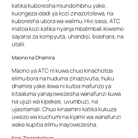
katika kuboresha miundombinu yake,
kuongeza idadi ya kozi zinazotolewa, na
kuboresha ubora wa walimu. Hivi sasa, ATC
inatoa kozi katika nyanja mbalimbali ikiwemo
sayansi za kompyuta, uhandisi, biashara, na
utalii.
Maono na Dhamira
Maono ya ATC ni kuwa chuo kinachotoa
elimu bora na huduma zinazovutia, huku
dhamira yake ikiwa ni kutoa mafunzo ya
kitaaluma yanayowezesha wanafunzi kuwa
na ujuzi wa kipekee, uvumbuzi, na
ujasiriamali. Chuo kinaamini katika kukuza
uwezo wa kiuchumi na kijamii wa wanafunzi
wake kupitia elimu inayowezesha.
Kozi Zinazotolewa