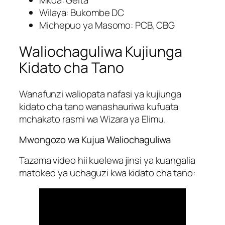
Mkoa: Geita
Wilaya: Bukombe DC
Michepuo ya Masomo: PCB, CBG
Waliochaguliwa Kujiunga
Kidato cha Tano
Wanafunzi waliopata nafasi ya kujiunga
kidato cha tano wanashauriwa kufuata
mchakato rasmi wa Wizara ya Elimu.
Mwongozo wa Kujua Waliochaguliwa
Tazama video hii kuelewa jinsi ya kuangalia
matokeo ya uchaguzi kwa kidato cha tano: