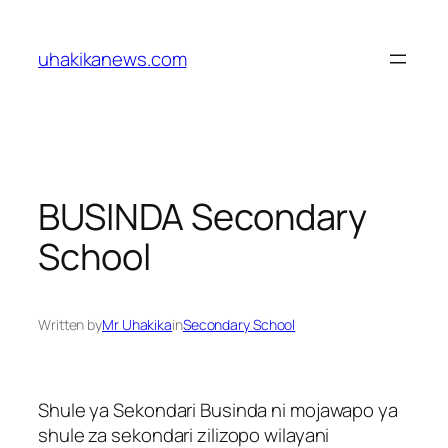
Skip
to
uhakikanews.com
content
BUSINDA Secondary
School
Written by
Mr Uhakika
in
Secondary School
Shule ya Sekondari Businda ni mojawapo ya
shule za sekondari zilizopo wilayani