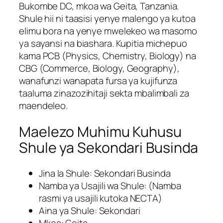
Bukombe DC, mkoa wa Geita, Tanzania.
Shule hii ni taasisi yenye malengo ya kutoa
elimu bora na yenye mwelekeo wa masomo
ya sayansi na biashara. Kupitia michepuo
kama PCB (Physics, Chemistry, Biology) na
CBG (Commerce, Biology, Geography),
wanafunzi wanapata fursa ya kujifunza
taaluma zinazozihitaji sekta mbalimbali za
maendeleo.
Maelezo Muhimu Kuhusu
Shule ya Sekondari Businda
Jina la Shule: Sekondari Businda
Namba ya Usajili wa Shule: (Namba
rasmi ya usajili kutoka NECTA)
Aina ya Shule: Sekondari