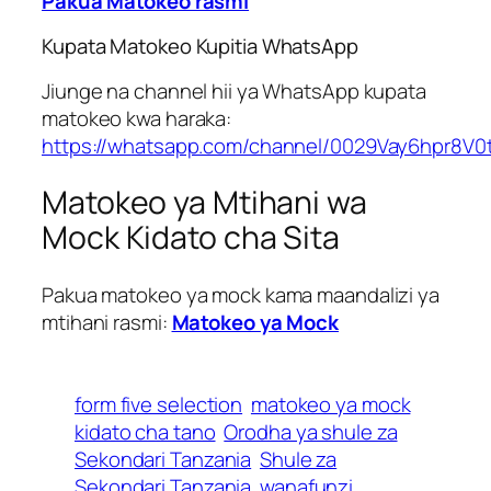
Pakua Matokeo rasmi
Kupata Matokeo Kupitia WhatsApp
Jiunge na channel hii ya WhatsApp kupata
matokeo kwa haraka:
https://whatsapp.com/channel/0029Vay6hpr8V0
Matokeo ya Mtihani wa
Mock Kidato cha Sita
Pakua matokeo ya mock kama maandalizi ya
mtihani rasmi:
Matokeo ya Mock
form five selection
matokeo ya mock
kidato cha tano
Orodha ya shule za
Sekondari Tanzania
Shule za
Sekondari Tanzania
wanafunzi