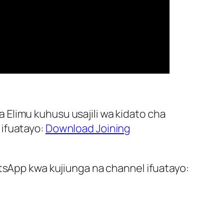
Elimu kuhusu usajili wa kidato cha
 ifuatayo:
Download Joining
atsApp kwa kujiunga na channel ifuatayo: