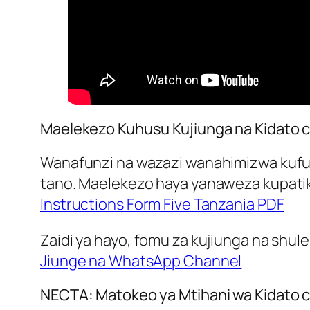
Maelekezo Kuhusu Kujiunga na Kidato 
Wanafunzi na wazazi wanahimizwa kufuat
tano. Maelekezo haya yanaweza kupatika
Instructions Form Five Tanzania PDF
Zaidi ya hayo, fomu za kujiunga na shul
Jiunge na WhatsApp Channel
NECTA: Matokeo ya Mtihani wa Kidato c