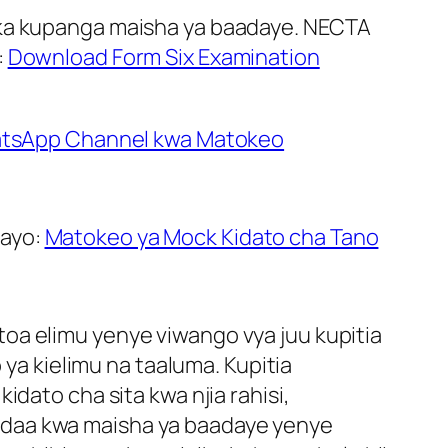
ika kupanga maisha ya baadaye. NECTA
:
Download Form Six Examination
tsApp Channel kwa Matokeo
tayo:
Matokeo ya Mock Kidato cha Tano
oa elimu yenye viwango vya juu kupitia
 kielimu na taaluma. Kupitia
dato cha sita kwa njia rahisi,
ndaa kwa maisha ya baadaye yenye