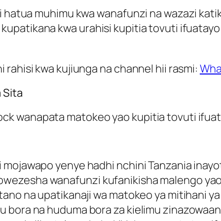
 ni hatua muhimu kwa wanafunzi na wazazi kat
patikana kwa urahisi kupitia tovuti ifuatayo
rahisi kwa kujiunga na channel hii rasmi:
Wha
 Sita
k wanapata matokeo yao kupitia tovuti ifua
 mojawapo yenye hadhi nchini Tanzania inayot
ezesha wanafunzi kufanikisha malengo yao ya
no na upatikanaji wa matokeo ya mitihani ya ki
mu bora na huduma bora za kielimu zinazowaa