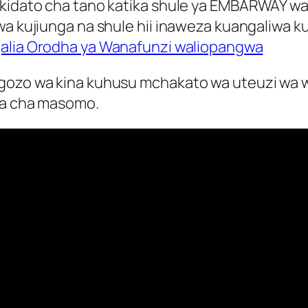
 kidato cha tano katika shule ya EMBARWAY wa
wa kujiunga na shule hii inaweza kuangaliwa ku
alia Orodha ya Wanafunzi waliopangwa
ngozo wa kina kuhusu mchakato wa uteuzi wa 
pya cha masomo.