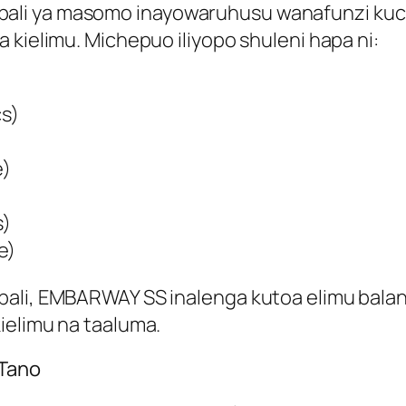
bali ya masomo inayowaruhusu wanafunzi ku
 kielimu. Michepuo iliyopo shuleni hapa ni:
s)
e)
s)
e)
bali, EMBARWAY SS inalenga kutoa elimu balan
ielimu na taaluma.
 Tano