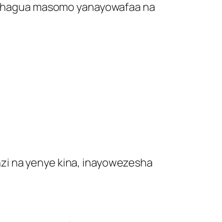
chagua masomo yanayowafaa na
zi na yenye kina, inayowezesha