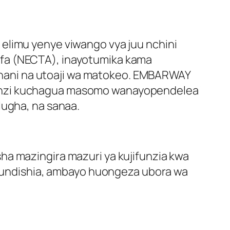
elimu yenye viwango vya juu nchini
Taifa (NECTA), inayotumika kama
itihani na utoaji wa matokeo. EMBARWAY
funzi kuchagua masomo wanayopendelea
lugha, na sanaa.
ha mazingira mazuri ya kujifunzia kwa
kufundishia, ambayo huongeza ubora wa