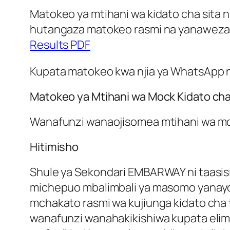
Matokeo ya mtihani wa kidato cha sita
hutangaza matokeo rasmi na yanaweza ku
Results PDF
Kupata matokeo kwa njia ya WhatsApp ni 
Matokeo ya Mtihani wa Mock Kidato cha
Wanafunzi wanaojisomea mtihani wa moc
Hitimisho
Shule ya Sekondari EMBARWAY ni taasisi
michepuo mbalimbali ya masomo yanayow
mchakato rasmi wa kujiunga kidato cha ta
wanafunzi wanahakikishiwa kupata eli