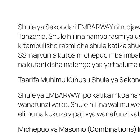
Shule ya Sekondari EMBARWAY ni mojawap
Tanzania. Shule hii ina namba rasmi ya u
kitambulisho rasmi cha shule katika shu
SS inajivunia kutoa michepuo mbalim
na kufanikisha malengo yao ya taaluma 
Taarifa Muhimu Kuhusu Shule ya Seko
Shule ya EMBARWAY ipo katika mkoa na w
wanafunzi wake. Shule hii ina walimu w
elimu na kukuza vipaji vya wanafunzi k
Michepuo ya Masomo (Combinations) I