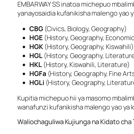
EMBARWAY SS inatoa michepuo mbalim
yanayosaidia kufanikisha malengo yao ya
CBG
(Civics, Biology, Geography)
HGE
(History, Geography, Economic
HGK
(History, Geography, Kiswahili)
HGL
(History, Geography, Literatur
HKL
(History, Kiswahili, Literature)
HGFa
(History, Geography, Fine Art
HGLi
(History, Geography, Literatur
Kupitia michepuo hii ya masomo mbalim
wanafunzi kufanikisha malengo yao ya k
Waliochaguliwa Kujiunga na Kidato cha