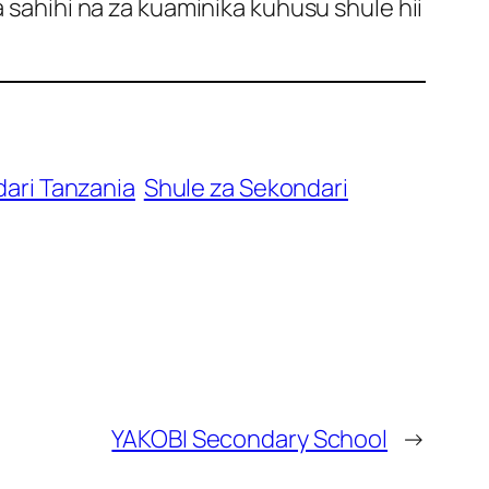
a sahihi na za kuaminika kuhusu shule hii
ari Tanzania
Shule za Sekondari
YAKOBI Secondary School
→