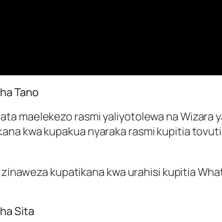
cha Tano
a maelekezo rasmi yaliyotolewa na Wizara ya 
na kwa kupakua nyaraka rasmi kupitia tovuti
e zinaweza kupatikana kwa urahisi kupitia Wh
ha Sita