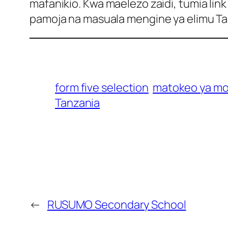
mafanikio. Kwa maelezo zaidi, tumia link
pamoja na masuala mengine ya elimu Ta
form five selection
matokeo ya mo
Tanzania
←
RUSUMO Secondary School