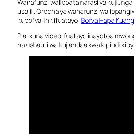
Wanafunzi waliopata nafasi ya kujiunga
usajili. Orodha ya wanafunzi waliopangi
kubofya link ifuatayo:
Bofya Hapa Kuang
Pia, kuna video ifuatayo inayotoa mwo
na ushauri wa kujiandaa kwa kipindi ki