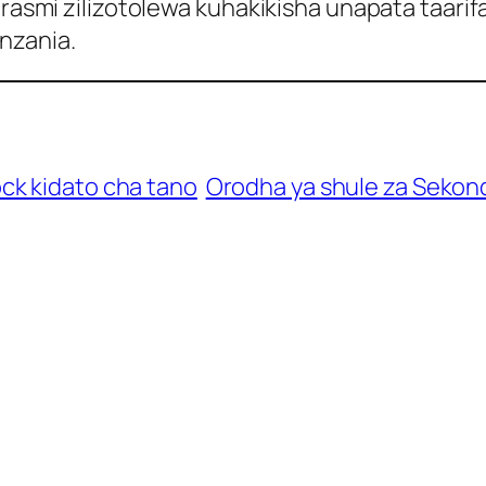
 rasmi zilizotolewa kuhakikisha unapata taarif
nzania.
ck kidato cha tano
Orodha ya shule za Sekond