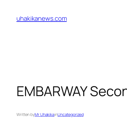
Skip
to
uhakikanews.com
content
EMBARWAY Secon
Written by
Mr Uhakika
in
Uncategorized