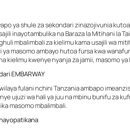
o ya shule za sekondari zinazojivunia kutoa 
sajili inayotambulika na Baraza la Mitihani la 
ghuli mbalimbali za kielimu kama usajili wa m
bali ya masomo ambayo hutoa fursa kwa wana
na kielimu kwenye nyanja za jamii, masomo ya 
ndari EMBARWAY
ilaya fulani nchini Tanzania ambapo imeanzis
enye ujuzi wa hali ya juu na mbinu bunifu za 
atika masomo mbalimbali.
nayopatikana