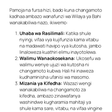
Pamoja na fursa hizi, bado kuna changamoto
kadhaa ambazo wanafunzi wa Wilaya ya Bahi
wanakabiliwa nazo, ikiwemo:
Uhaba wa Rasilimali:
Katika shule
nyingi, vifaa vya kujifunzia kama vitabu
na madawati havipo vya kutosha, jambo
linaloweza kuathiri elimu inayotolewa.
Walimu Wanaokosekana:
Ukosefu wa
walimu wenye ujuzi wa kutosha ni
changamoto kubwa. Hali hii inaweza
kudhaminisha ufanisi wa masomo.
Mizania ya Kifedha:
Wazazi wengi
wanakabiliwa na changamoto za
kifedha, ambazo zinawafanya
washindwe kugharamia mahitaji ya
shule kama sare, vitabu, na vifaa vingine