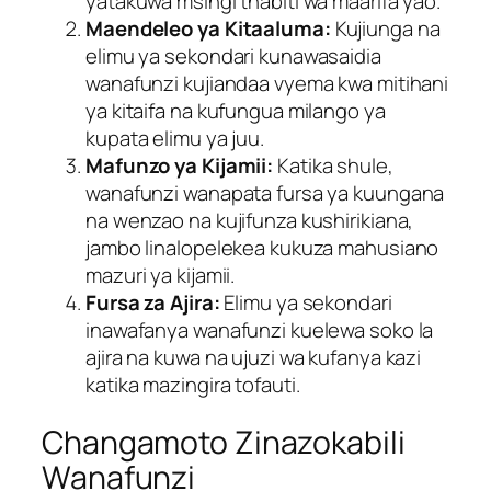
yatakuwa msingi thabiti wa maarifa yao.
Maendeleo ya Kitaaluma:
Kujiunga na
elimu ya sekondari kunawasaidia
wanafunzi kujiandaa vyema kwa mitihani
ya kitaifa na kufungua milango ya
kupata elimu ya juu.
Mafunzo ya Kijamii:
Katika shule,
wanafunzi wanapata fursa ya kuungana
na wenzao na kujifunza kushirikiana,
jambo linalopelekea kukuza mahusiano
mazuri ya kijamii.
Fursa za Ajira:
Elimu ya sekondari
inawafanya wanafunzi kuelewa soko la
ajira na kuwa na ujuzi wa kufanya kazi
katika mazingira tofauti.
Changamoto Zinazokabili
Wanafunzi