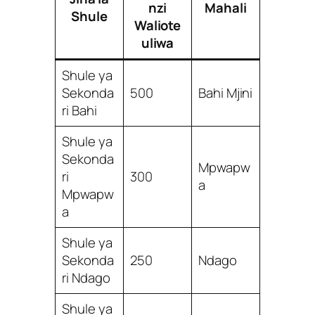
nzi
Mahali
Shule
Waliote
uliwa
Shule ya
Sekonda
500
Bahi Mjini
ri Bahi
Shule ya
Sekonda
Mpwapw
ri
300
a
Mpwapw
a
Shule ya
Sekonda
250
Ndago
ri Ndago
Shule ya