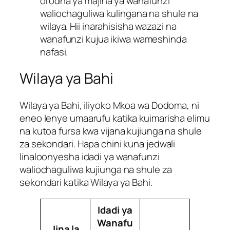
orodha ya majina ya wanafunzi
waliochaguliwa kulingana na shule na
wilaya. Hii inarahisisha wazazi na
wanafunzi kujua ikiwa wameshinda
nafasi.
Wilaya ya Bahi
Wilaya ya Bahi, iliyoko Mkoa wa Dodoma, ni
eneo lenye umaarufu katika kuimarisha elimu
na kutoa fursa kwa vijana kujiunga na shule
za sekondari. Hapa chini kuna jedwali
linaloonyesha idadi ya wanafunzi
waliochaguliwa kujiunga na shule za
sekondari katika Wilaya ya Bahi.
Idadi ya
Wanafu
Jina la