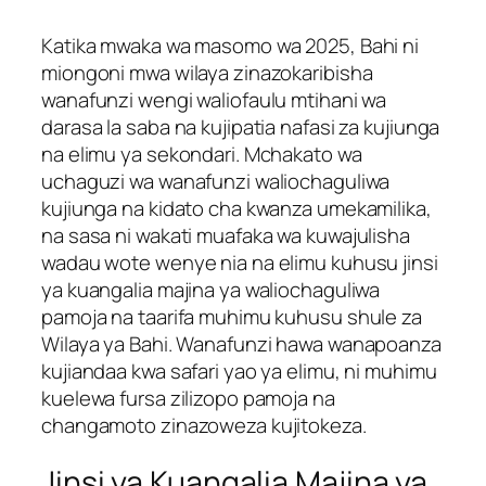
Katika mwaka wa masomo wa 2025, Bahi ni
miongoni mwa wilaya zinazokaribisha
wanafunzi wengi waliofaulu mtihani wa
darasa la saba na kujipatia nafasi za kujiunga
na elimu ya sekondari. Mchakato wa
uchaguzi wa wanafunzi waliochaguliwa
kujiunga na kidato cha kwanza umekamilika,
na sasa ni wakati muafaka wa kuwajulisha
wadau wote wenye nia na elimu kuhusu jinsi
ya kuangalia majina ya waliochaguliwa
pamoja na taarifa muhimu kuhusu shule za
Wilaya ya Bahi. Wanafunzi hawa wanapoanza
kujiandaa kwa safari yao ya elimu, ni muhimu
kuelewa fursa zilizopo pamoja na
changamoto zinazoweza kujitokeza.
Jinsi ya Kuangalia Majina ya