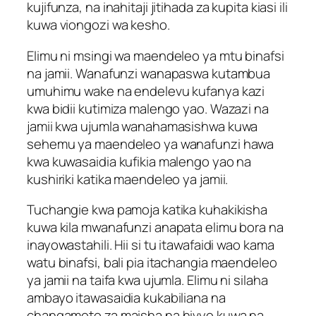
kujifunza, na inahitaji jitihada za kupita kiasi ili
kuwa viongozi wa kesho.
Elimu ni msingi wa maendeleo ya mtu binafsi
na jamii. Wanafunzi wanapaswa kutambua
umuhimu wake na endelevu kufanya kazi
kwa bidii kutimiza malengo yao. Wazazi na
jamii kwa ujumla wanahamasishwa kuwa
sehemu ya maendeleo ya wanafunzi hawa
kwa kuwasaidia kufikia malengo yao na
kushiriki katika maendeleo ya jamii.
Tuchangie kwa pamoja katika kuhakikisha
kuwa kila mwanafunzi anapata elimu bora na
inayowastahili. Hii si tu itawafaidi wao kama
watu binafsi, bali pia itachangia maendeleo
ya jamii na taifa kwa ujumla. Elimu ni silaha
ambayo itawasaidia kukabiliana na
changamoto za maisha na hivyo kuwa na