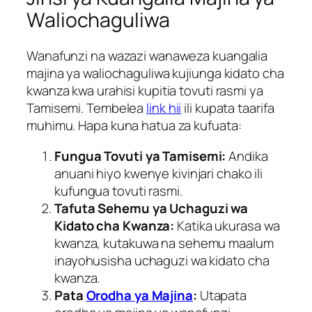
Waliochaguliwa
Wanafunzi na wazazi wanaweza kuangalia
majina ya waliochaguliwa kujiunga kidato cha
kwanza kwa urahisi kupitia tovuti rasmi ya
Tamisemi. Tembelea
link hii
ili kupata taarifa
muhimu. Hapa kuna hatua za kufuata:
Fungua Tovuti ya Tamisemi:
Andika
anuani hiyo kwenye kivinjari chako ili
kufungua tovuti rasmi.
Tafuta Sehemu ya Uchaguzi wa
Kidato cha Kwanza:
Katika ukurasa wa
kwanza, kutakuwa na sehemu maalum
inayohusisha uchaguzi wa kidato cha
kwanza.
Pata
Orodha ya Majina
:
Utapata