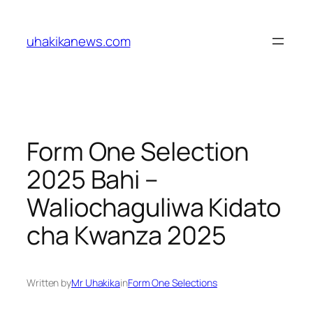
Skip
to
uhakikanews.com
content
Form One Selection
2025 Bahi –
Waliochaguliwa Kidato
cha Kwanza 2025
Written by
Mr Uhakika
in
Form One Selections