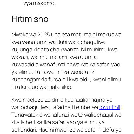
vya masomo.
Hitimisho
Mwaka wa 2025 unaleta matumaini makubwa
kwa wanafunzi wa Bahi waliochaguliwa
kujiunga kidato cha kwanza. Ni muhimu kwa
wazazi, walimu, na jamii kwa ujumla
kuwasaidia wanafunzi hawa katika safari yao
ya elimu. Tunawahimiza wanafunzi
kuchangamkia fursa hii kwa bidii, kwani elimu
ni ufunguo wa mafanikio.
Kwa maelezo zaidi na kuangalia majina ya
waliochaguliwa, tafadhali tembelea
tovuti hii
.
Tunawatakia wanafunzi wote waliochaguliwa
kila la heri katika safari yao ya elimu ya
sekondari. Huu ni mwanzo wa safari ndefu ya