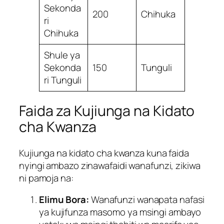
Sekonda
200
Chihuka
ri
Chihuka
Shule ya
Sekonda
150
Tunguli
ri Tunguli
Faida za Kujiunga na Kidato
cha Kwanza
Kujiunga na kidato cha kwanza kuna faida
nyingi ambazo zinawafaidi wanafunzi, zikiwa
ni pamoja na:
Elimu Bora:
Wanafunzi wanapata nafasi
ya kujifunza masomo ya msingi ambayo