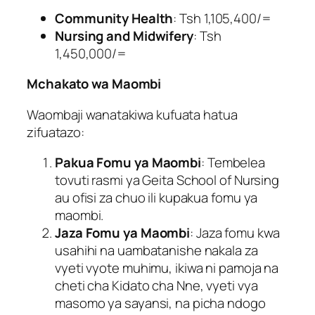
Community Health
: Tsh 1,105,400/=
Nursing and Midwifery
: Tsh
1,450,000/=
Mchakato wa Maombi
Waombaji wanatakiwa kufuata hatua
zifuatazo:
Pakua Fomu ya Maombi
: Tembelea
tovuti rasmi ya Geita School of Nursing
au ofisi za chuo ili kupakua fomu ya
maombi.
Jaza Fomu ya Maombi
: Jaza fomu kwa
usahihi na uambatanishe nakala za
vyeti vyote muhimu, ikiwa ni pamoja na
cheti cha Kidato cha Nne, vyeti vya
masomo ya sayansi, na picha ndogo