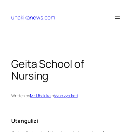
Skip
to
uhakikanews.com
content
Geita School of
Nursing
Written by
Mr Uhakika
in
Vvuo vya kati
Utangulizi