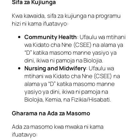
Sifa za Kujiunga
Kwa kawaida, sifa za kujiunga na programu
hizi ni kama ifuatavyo:
Community Health
: Ufaulu wa mtihani
wa Kidato cha Nne (CSEE) na alama ya
“D” katika masomo manne yasiyo ya
dini, ikiwa ni pamoja na Biolojia.
Nursing and Midwifery
: Ufaulu wa
mtihani wa Kidato cha Nne (CSEE) na
alama ya “D” katika masomo manne
yasiyo ya dini, ikiwa ni pamoja na
Biolojia, Kemia, na Fizikia/Hisabati.
Gharama na Ada za Masomo
Ada za masomo kwa mwaka ni kama
ifuatavyo: