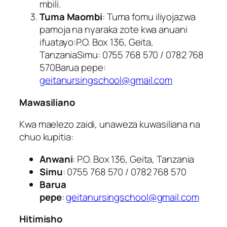
mbili.
Tuma Maombi
: Tuma fomu iliyojazwa
pamoja na nyaraka zote kwa anuani
ifuatayo:P.O. Box 136, Geita,
TanzaniaSimu: 0755 768 570 / 0782 768
570Barua pepe:
geitanursingschool@gmail.com
Mawasiliano
Kwa maelezo zaidi, unaweza kuwasiliana na
chuo kupitia:
Anwani
: P.O. Box 136, Geita, Tanzania
Simu
: 0755 768 570 / 0782 768 570
Barua
pepe
:
geitanursingschool@gmail.com
Hitimisho