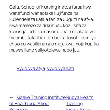
Geita School of Nursing inatoa fursa kwa
wanafunzi wanaotaka kujifunza na
kujiendeleza katika fani za uuguzi na afya.
Kwa maelezo zaidi kuhusu kozi, sifa za
kujiunga, ada za masomo, na mchakato wa
maombi, tafadhali tembelea tovuti rasmi ya
chuo au wasiliana nao moja kwa moja kupitia
mawasiliano yaliyotolewa hapo juu.
Vyuo vya afya
Vyuo vya Kati
←
Kiseke Training Institute
Rubya Health
of Health and Allied
Training
Sciences
Institute
→