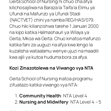
Geita School of Nursing ni chuo cha afya
kilichosajiliwa na Baraza la Taifa la Elimu ya
Ufundi na Mafunzo ya Ufundi Stadi
(NACTVET) chini ya namba REG/HAS/079.
Chuo hiki kilianzishwa tarehe 1 Januari 2000
na kipo katika Halmashauri ya Wilaya ya
Geita, Mkoa wa Geita. Chuo kinatoa mafunzo
katika fani za uuguzi na afya kwa lengo la
kuzalisha wataalamu wenye ujuzi na maadili
kwa ajili ya kutoa huduma bora za afya.
Kozi Zinazotolewa na Viwango vya NTA
Geita School of Nursing inatoa programu
zifuatazo katika viwango vya NTA:
Community Health
: NTA Level 4
Nursing and Midwifery
: NTA Level 4 – 5