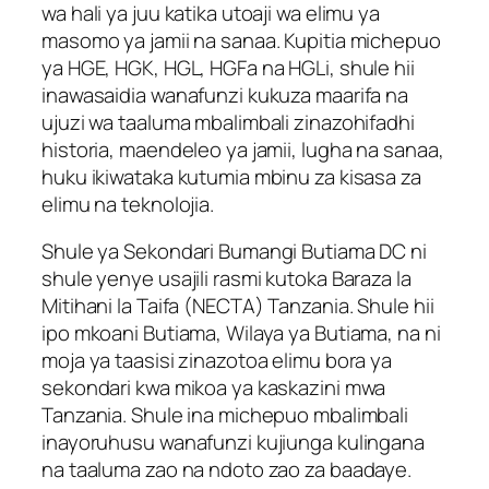
wa hali ya juu katika utoaji wa elimu ya
masomo ya jamii na sanaa. Kupitia michepuo
ya HGE, HGK, HGL, HGFa na HGLi, shule hii
inawasaidia wanafunzi kukuza maarifa na
ujuzi wa taaluma mbalimbali zinazohifadhi
historia, maendeleo ya jamii, lugha na sanaa,
huku ikiwataka kutumia mbinu za kisasa za
elimu na teknolojia.
Shule ya Sekondari Bumangi Butiama DC ni
shule yenye usajili rasmi kutoka Baraza la
Mitihani la Taifa (NECTA) Tanzania. Shule hii
ipo mkoani Butiama, Wilaya ya Butiama, na ni
moja ya taasisi zinazotoa elimu bora ya
sekondari kwa mikoa ya kaskazini mwa
Tanzania. Shule ina michepuo mbalimbali
inayoruhusu wanafunzi kujiunga kulingana
na taaluma zao na ndoto zao za baadaye.