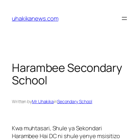
Skip
to
uhakikanews.com
content
Harambee Secondary
School
Written by
Mr Uhakika
in
Secondary School
Kwa muhtasari, Shule ya Sekondari
Harambee Hai DC ni shule yenye msisitizo