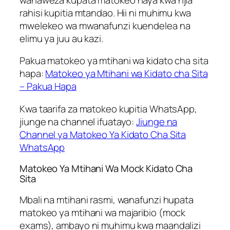
rahisi kupitia mtandao. Hii ni muhimu kwa
mwelekeo wa mwanafunzi kuendelea na
elimu ya juu au kazi.
Pakua matokeo ya mtihani wa kidato cha sita
hapa:
Matokeo ya Mtihani wa Kidato cha Sita
– Pakua Hapa
Kwa taarifa za matokeo kupitia WhatsApp,
jiunge na channel ifuatayo:
Jiunge na
Channel ya Matokeo Ya Kidato Cha Sita
WhatsApp
Matokeo Ya Mtihani Wa Mock Kidato Cha
Sita
Mbali na mtihani rasmi, wanafunzi hupata
matokeo ya mtihani wa majaribio (mock
exams), ambayo ni muhimu kwa maandalizi