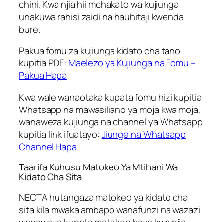
chini. Kwa njia hii mchakato wa kujiunga
unakuwa rahisi zaidi na hauhitaji kwenda
bure.
Pakua fomu za kujiunga kidato cha tano
kupitia PDF:
Maelezo ya Kujiunga na Fomu –
Pakua Hapa
Kwa wale wanaotaka kupata fomu hizi kupitia
Whatsapp na mawasiliano ya moja kwa moja,
wanaweza kujiunga na channel ya Whatsapp
kupitia link ifuatayo:
Jiunge na Whatsapp
Channel Hapa
Taarifa Kuhusu Matokeo Ya Mtihani Wa
Kidato Cha Sita
NECTA hutangaza matokeo ya kidato cha
sita kila mwaka ambapo wanafunzi na wazazi
wanaweza kupata matokeo haya kwa njia