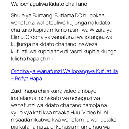
Waliochaguliwa Kidato cha Tano
Shule ya Bumangi Butiama DC hupokea
wanafunzi walioteuliwa kujiunga na kidato
cha tano kupitia mfumo rasmi wa Wizara ya
Elimu. Orodha ya wanafunzi waliotangazwa
kujiunga na kidato cha tano inaweza
kufuatiliwa kupitia tovuti rasmi kupitia kiungo
kilicho hapa chini:
Orodha ya Wanafunzi Waliopangwa Kufuatilia
– Bofya Hapa
Zaidi, hapa chini kuna video ambayo
inafafanua mchakato wa uchaguzi wa
wanafunzi wa kidato cha tano pamoja na
vyuo vya kati kwa mwaka Huu. Video hii ni
msaada mkubwa kwa wanafamilia wanaotaka
pia kufahamu zaidi kuhusu mfumo huu wa