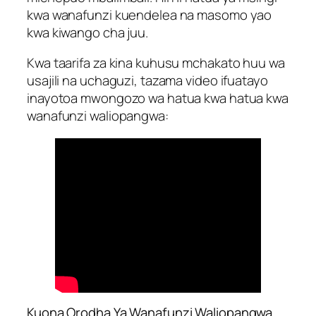
kwa wanafunzi kuendelea na masomo yao
kwa kiwango cha juu.
Kwa taarifa za kina kuhusu mchakato huu wa
usajili na uchaguzi, tazama video ifuatayo
inayotoa mwongozo wa hatua kwa hatua kwa
wanafunzi waliopangwa:
Kuona Orodha Ya Wanafunzi Waliopangwa