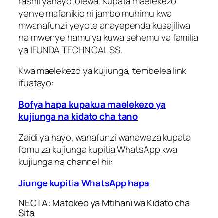
rasmi yanayotolewa. Kupata maelekezo
yenye mafanikio ni jambo muhimu kwa
mwanafunzi yeyote anayependa kusajiliwa
na mwenye hamu ya kuwa sehemu ya familia
ya IFUNDA TECHNICAL SS.
Kwa maelekezo ya kujiunga, tembelea link
ifuatayo:
Bofya hapa kupakua maelekezo ya
kujiunga na kidato cha tano
Zaidi ya hayo, wanafunzi wanaweza kupata
fomu za kujiunga kupitia WhatsApp kwa
kujiunga na channel hii:
Jiunge kupitia WhatsApp hapa
NECTA: Matokeo ya Mtihani wa Kidato cha
Sita