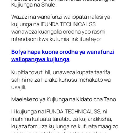
Kujiunga na Shule
Wazazi na wanafunzi waliopata nafasi ya
kujiunga na IFUNDA TECHNICAL SS
wanaweza kuangalia orodha yao rasmi
mtandaoni kwa kutumia link ifuatayo:
Bofya hapa kuona orodha ya wanafunzi
waliopangwa kujiunga
Kupitia tovuti hii, unaweza kupata taarifa
sahihi na za haraka kuhusu mchakato wa
usajili.
Maelekezo ya Kujiunga na Kidato cha Tano
Ili kujiunga na IFUNDA TECHNICAL SS, ni
muhimu kufuata taratibu za kujiandikisha,
kujaza fomu za kujiunga na kufuata maagizo