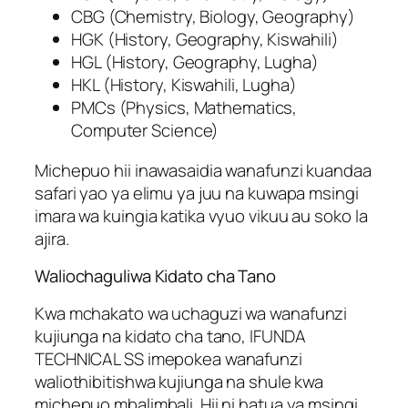
CBG (Chemistry, Biology, Geography)
HGK (History, Geography, Kiswahili)
HGL (History, Geography, Lugha)
HKL (History, Kiswahili, Lugha)
PMCs (Physics, Mathematics,
Computer Science)
Michepuo hii inawasaidia wanafunzi kuandaa
safari yao ya elimu ya juu na kuwapa msingi
imara wa kuingia katika vyuo vikuu au soko la
ajira.
Waliochaguliwa Kidato cha Tano
Kwa mchakato wa uchaguzi wa wanafunzi
kujiunga na kidato cha tano, IFUNDA
TECHNICAL SS imepokea wanafunzi
waliothibitishwa kujiunga na shule kwa
michepuo mbalimbali. Hii ni hatua ya msingi