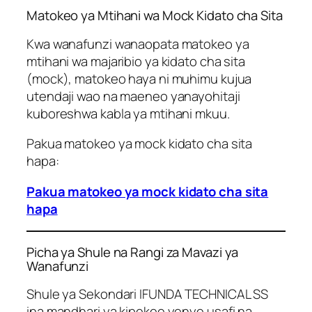
Matokeo ya Mtihani wa Mock Kidato cha Sita
Kwa wanafunzi wanaopata matokeo ya
mtihani wa majaribio ya kidato cha sita
(mock), matokeo haya ni muhimu kujua
utendaji wao na maeneo yanayohitaji
kuboreshwa kabla ya mtihani mkuu.
Pakua matokeo ya mock kidato cha sita
hapa:
Pakua matokeo ya mock kidato cha sita
hapa
Picha ya Shule na Rangi za Mavazi ya
Wanafunzi
Shule ya Sekondari IFUNDA TECHNICAL SS
ina mandhari ya kipekee yenye usafi na