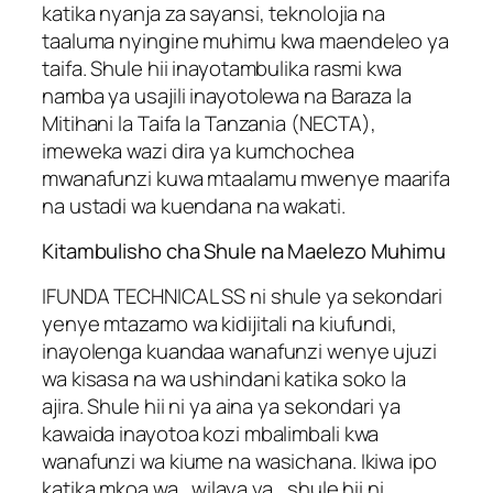
katika nyanja za sayansi, teknolojia na
taaluma nyingine muhimu kwa maendeleo ya
taifa. Shule hii inayotambulika rasmi kwa
namba ya usajili inayotolewa na Baraza la
Mitihani la Taifa la Tanzania (NECTA),
imeweka wazi dira ya kumchochea
mwanafunzi kuwa mtaalamu mwenye maarifa
na ustadi wa kuendana na wakati.
Kitambulisho cha Shule na Maelezo Muhimu
IFUNDA TECHNICAL SS ni shule ya sekondari
yenye mtazamo wa kidijitali na kiufundi,
inayolenga kuandaa wanafunzi wenye ujuzi
wa kisasa na wa ushindani katika soko la
ajira. Shule hii ni ya aina ya sekondari ya
kawaida inayotoa kozi mbalimbali kwa
wanafunzi wa kiume na wasichana. Ikiwa ipo
katika mkoa wa , wilaya ya , shule hii ni