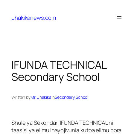
Skip
to
uhakikanews.com
content
IFUNDA TECHNICAL
Secondary School
Written by
Mr Uhakika
in
Secondary School
Shule ya Sekondari IFUNDA TECHNICAL ni
taasisi ya elimu inayojivunia kutoa elimu bora