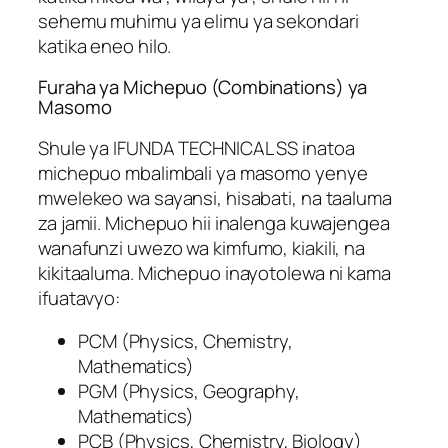
sehemu muhimu ya elimu ya sekondari
katika eneo hilo.
Furaha ya Michepuo (Combinations) ya
Masomo
Shule ya IFUNDA TECHNICAL SS inatoa
michepuo mbalimbali ya masomo yenye
mwelekeo wa sayansi, hisabati, na taaluma
za jamii. Michepuo hii inalenga kuwajengea
wanafunzi uwezo wa kimfumo, kiakili, na
kikitaaluma. Michepuo inayotolewa ni kama
ifuatavyo:
PCM (Physics, Chemistry,
Mathematics)
PGM (Physics, Geography,
Mathematics)
PCB (Physics, Chemistry, Biology)