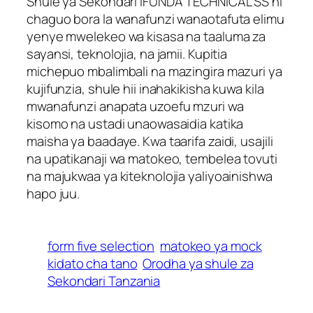
Shule ya Sekondari IFUNDA TECHNICAL SS ni
chaguo bora la wanafunzi wanaotafuta elimu
yenye mwelekeo wa kisasa na taaluma za
sayansi, teknolojia, na jamii. Kupitia
michepuo mbalimbali na mazingira mazuri ya
kujifunzia, shule hii inahakikisha kuwa kila
mwanafunzi anapata uzoefu mzuri wa
kisomo na ustadi unaowasaidia katika
maisha ya baadaye. Kwa taarifa zaidi, usajili
na upatikanaji wa matokeo, tembelea tovuti
na majukwaa ya kiteknolojia yaliyoainishwa
hapo juu.
form five selection
matokeo ya mock
kidato cha tano
Orodha ya shule za
Sekondari Tanzania