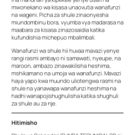
mwonekano wa kisasa unaovutia wanafunzi
na wageni. Picha za shule zinaonyesha
miundombinu bora, vyumba vya madarasa na
maabara za kisasa zinazosaidia katika
kufundishia michepuo mbalimbali.
Wanafunzi wa shule hii huvaa mavazi yenye
rangi rasmi ambayo ni samawati, nyeupe, na
maroon, ambazo zinawakilisha heshima,
mshikamano na umoja wa wanafunzi. Mavazi
haya yapo kwa muundo uliotengwa rasmi na
shule na yanawapa wanafunzi heshima na
hadhi wanapojishughulisha katika shughuli
za shule au za nje.
Hitimisho