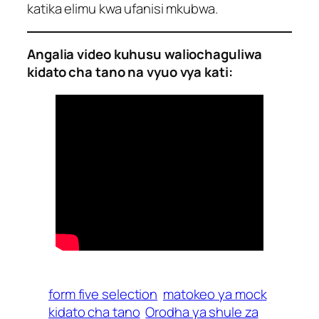
katika elimu kwa ufanisi mkubwa.
Angalia video kuhusu waliochaguliwa
kidato cha tano na vyuo vya kati:
form five selection
matokeo ya mock
kidato cha tano
Orodha ya shule za