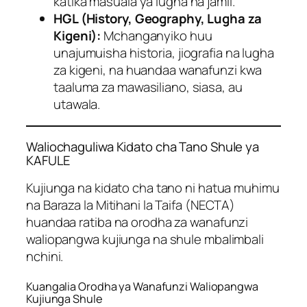
katika masuala ya lugha na jamii.
HGL (History, Geography, Lugha za
Kigeni):
Mchanganyiko huu
unajumuisha historia, jiografia na lugha
za kigeni, na huandaa wanafunzi kwa
taaluma za mawasiliano, siasa, au
utawala.
Waliochaguliwa Kidato cha Tano Shule ya
KAFULE
Kujiunga na kidato cha tano ni hatua muhimu
na Baraza la Mitihani la Taifa (NECTA)
huandaa ratiba na orodha za wanafunzi
waliopangwa kujiunga na shule mbalimbali
nchini.
Kuangalia Orodha ya Wanafunzi Waliopangwa
Kujiunga Shule