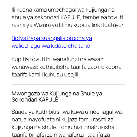
Ili kuona kama umechaguliwa kujiunga na
shule ya sekondari KAFULE, tembelea tovuti
rasmi ya Wizara ya Elimu kupitia link ifuatayo:
Bofya hapa kuangalia orodha ya
waliochaguliwa kidato cha tano
Kupitia tovuti hii wanafunzi na wazazi
wanaweza kuthibitisha taarifa zao na kuona
taarifa kamili kuhusu usajili.
Mwongozo wa Kujiunga na Shule ya
Sekondari KAFULE
Baada ya kuthibitishwa kuwa umechaguliwa,
hatua inayofuata ni kujaza fomu rasmi za
kujiunga na shule. Fomu hizi zinahusisha
taarifa binafsi za mwanafunzi, taarifa za