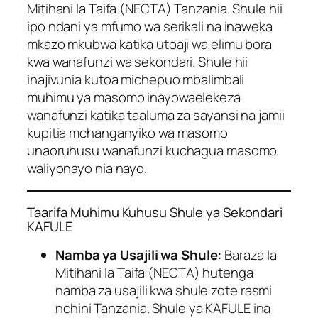
Mitihani la Taifa (NECTA) Tanzania. Shule hii
ipo ndani ya mfumo wa serikali na inaweka
mkazo mkubwa katika utoaji wa elimu bora
kwa wanafunzi wa sekondari. Shule hii
inajivunia kutoa michepuo mbalimbali
muhimu ya masomo inayowaelekeza
wanafunzi katika taaluma za sayansi na jamii
kupitia mchanganyiko wa masomo
unaoruhusu wanafunzi kuchagua masomo
waliyonayo nia nayo.
Taarifa Muhimu Kuhusu Shule ya Sekondari
KAFULE
Namba ya Usajili wa Shule:
Baraza la
Mitihani la Taifa (NECTA) hutenga
namba za usajili kwa shule zote rasmi
nchini Tanzania. Shule ya KAFULE ina