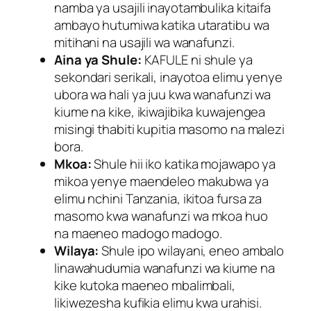
namba ya usajili inayotambulika kitaifa
ambayo hutumiwa katika utaratibu wa
mitihani na usajili wa wanafunzi.
Aina ya Shule:
KAFULE ni shule ya
sekondari serikali, inayotoa elimu yenye
ubora wa hali ya juu kwa wanafunzi wa
kiume na kike, ikiwajibika kuwajengea
misingi thabiti kupitia masomo na malezi
bora.
Mkoa:
Shule hii iko katika mojawapo ya
mikoa yenye maendeleo makubwa ya
elimu nchini Tanzania, ikitoa fursa za
masomo kwa wanafunzi wa mkoa huo
na maeneo madogo madogo.
Wilaya:
Shule ipo wilayani, eneo ambalo
linawahudumia wanafunzi wa kiume na
kike kutoka maeneo mbalimbali,
likiwezesha kufikia elimu kwa urahisi.