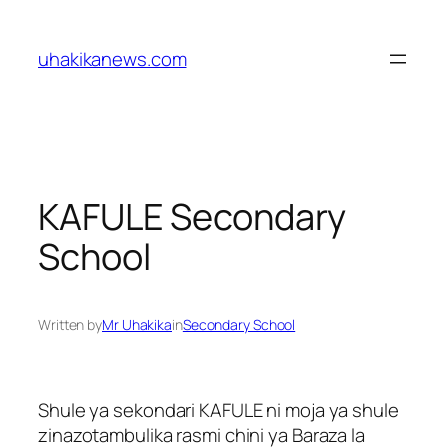
Skip
to
uhakikanews.com
content
KAFULE Secondary
School
Written by
Mr Uhakika
in
Secondary School
Shule ya sekondari KAFULE ni moja ya shule
zinazotambulika rasmi chini ya Baraza la