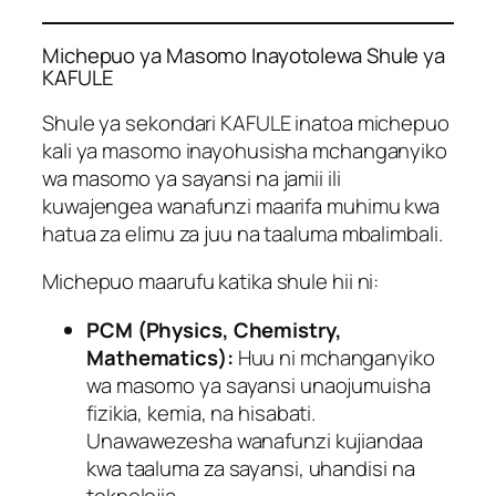
Michepuo ya Masomo Inayotolewa Shule ya
KAFULE
Shule ya sekondari KAFULE inatoa michepuo
kali ya masomo inayohusisha mchanganyiko
wa masomo ya sayansi na jamii ili
kuwajengea wanafunzi maarifa muhimu kwa
hatua za elimu za juu na taaluma mbalimbali.
Michepuo maarufu katika shule hii ni:
PCM (Physics, Chemistry,
Mathematics):
Huu ni mchanganyiko
wa masomo ya sayansi unaojumuisha
fizikia, kemia, na hisabati.
Unawawezesha wanafunzi kujiandaa
kwa taaluma za sayansi, uhandisi na
teknolojia.