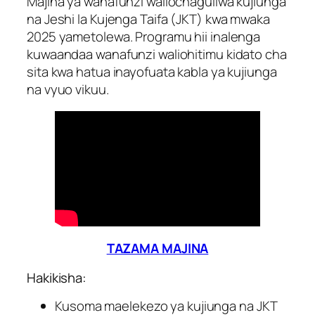
Majina ya wanafunzi waliochaguliwa kujiunga
na Jeshi la Kujenga Taifa (JKT) kwa mwaka
2025 yametolewa. Programu hii inalenga
kuwaandaa wanafunzi waliohitimu kidato cha
sita kwa hatua inayofuata kabla ya kujiunga
na vyuo vikuu.
TAZAMA MAJINA
Hakikisha:
Kusoma maelekezo ya kujiunga na JKT