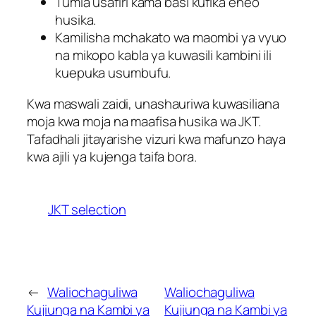
Tumia usafiri kama basi kufika eneo
husika.
Kamilisha mchakato wa maombi ya vyuo
na mikopo kabla ya kuwasili kambini ili
kuepuka usumbufu.
Kwa maswali zaidi, unashauriwa kuwasiliana
moja kwa moja na maafisa husika wa JKT.
Tafadhali jitayarishe vizuri kwa mafunzo haya
kwa ajili ya kujenga taifa bora.
JKT selection
←
Waliochaguliwa
Waliochaguliwa
Kujiunga na Kambi ya
Kujiunga na Kambi ya