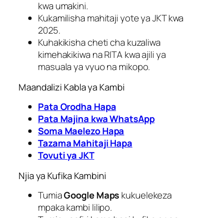
kwa umakini.
Kukamilisha mahitaji yote ya JKT kwa
2025.
Kuhakikisha cheti cha kuzaliwa
kimehakikiwa na RITA kwa ajili ya
masuala ya vyuo na mikopo.
Maandalizi Kabla ya Kambi
Pata Orodha Hapa
Pata Majina kwa WhatsApp
Soma Maelezo Hapa
Tazama Mahitaji Hapa
Tovuti ya JKT
Njia ya Kufika Kambini
Tumia
Google Maps
kukuelekeza
mpaka kambi lilipo.