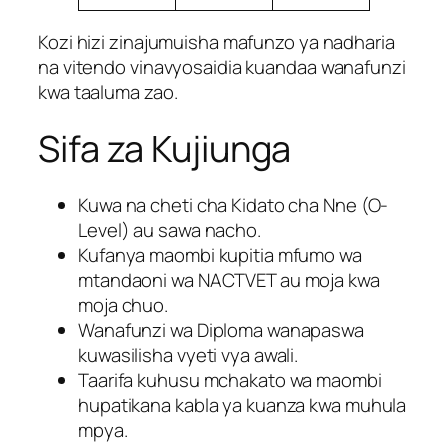
Kozi hizi zinajumuisha mafunzo ya nadharia
na vitendo vinavyosaidia kuandaa wanafunzi
kwa taaluma zao.
Sifa za Kujiunga
Kuwa na cheti cha Kidato cha Nne (O-
Level) au sawa nacho.
Kufanya maombi kupitia mfumo wa
mtandaoni wa NACTVET au moja kwa
moja chuo.
Wanafunzi wa Diploma wanapaswa
kuwasilisha vyeti vya awali.
Taarifa kuhusu mchakato wa maombi
hupatikana kabla ya kuanza kwa muhula
mpya.