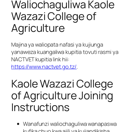
Waliochaguliwa Kaole
Wazazi College of
Agriculture
Majina ya waliopata nafasi ya kujiunga
yanaweza kuangaliwa kupitia tovuti rasmi ya
NACTVET kupitia link hii:
https://www.nactvet.go.tz/
.
Kaole Wazazi College
of Agriculture Joining
Instructions
Wanafunzi waliochaguliwa wanapaswa
kufika chuo kwa ajili ya kujiandikisha