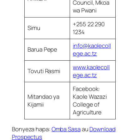
Council, Mkoa
wa Pwani
+255 22 290
Simu
1234
info@kaolecoll
Barua Pepe
ege.ac.tz
www.kaolecoll
Tovuti Rasmi
ege.ac.tz
Facebook:
Mitandao ya
Kaole Wazazi
Kijamii
College of
Agriculture
Bonyeza hapa:
Omba Sasa
au
Download
Prospectus