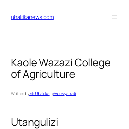
Skip
to
uhakikanews.com
content
Kaole Wazazi College
of Agriculture
Written by
Mr Uhakika
in
Vvuo vya kati
Utangulizi