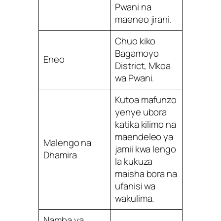
Pwani na
maeneo jirani.
Chuo kiko
Bagamoyo
Eneo
District, Mkoa
wa Pwani.
Kutoa mafunzo
yenye ubora
katika kilimo na
maendeleo ya
Malengo na
jamii kwa lengo
Dhamira
la kukuza
maisha bora na
ufanisi wa
wakulima.
Namba ya