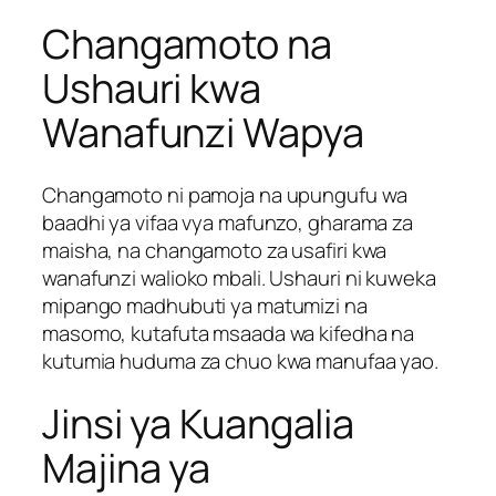
Changamoto na
Ushauri kwa
Wanafunzi Wapya
Changamoto ni pamoja na upungufu wa
baadhi ya vifaa vya mafunzo, gharama za
maisha, na changamoto za usafiri kwa
wanafunzi walioko mbali. Ushauri ni kuweka
mipango madhubuti ya matumizi na
masomo, kutafuta msaada wa kifedha na
kutumia huduma za chuo kwa manufaa yao.
Jinsi ya Kuangalia
Majina ya