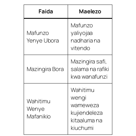
Faida
Maelezo
Mafunzo
Mafunzo
yaliyojaa
Yenye Ubora
nadharia na
vitendo
Mazingira safi,
Mazingira Bora
salama na rafiki
kwa wanafunzi
Wahitimu
wengi
Wahitimu
wameweza
Wenye
kujiendeleza
Mafanikio
kitaaluma na
kiuchumi