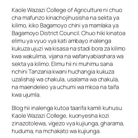
Kaole Wazazi College of Agriculture ni chuo
cha mafunzo kinachojihusisha na sekta ya
kilimo, kiko Bagamoyo chini ya mamlaka ya
Bagamoyo District Council. Chuo hiki kinatoa
elimu ya vyuo vya kati ambayo inalenga
kukuza ujuzi wa kisasa na stadi bora za kilimo
kwa wakulima, vijana na wafanyabiashara wa
sekta ya kilimo. Elimu hii ni muhimu sana
nchini Tanzania kwani huchangia kukuza
uzalishaji wa chakula, usalama wa chakula,
na maendeleo ya uchumi wa mkoa na taifa
kwa ujumla.
Blog hii inalenga kutoa taarifa kamili kuhusu
Kaole Wazazi College, kuonyesha kozi
zinazotolewa, vigezo vya kujiunga, gharama,
huduma, na mchakato wa kujiunga.