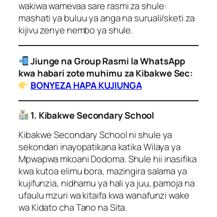
wakiwa wamevaa sare rasmi za shule:
mashati ya buluu ya anga na suruali/sketi za
kijivu zenye nembo ya shule.
Jiunge na Group Rasmi la WhatsApp
kwa habari zote muhimu za Kibakwe Sec:
BONYEZA HAPA KUJIUNGA
1. Kibakwe Secondary School
Kibakwe Secondary School ni shule ya
sekondari inayopatikana katika Wilaya ya
Mpwapwa mkoani Dodoma. Shule hii inasifika
kwa kutoa elimu bora, mazingira salama ya
kujifunzia, nidhamu ya hali ya juu, pamoja na
ufaulu mzuri wa kitaifa kwa wanafunzi wake
wa Kidato cha Tano na Sita.