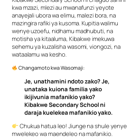
kwa mzazi, mlezi au mwanafunzi yeyote
anayejali ubora wa elimu, malezi bora, na
mazingira rafiki ya kusoma. Kupitia walimu
wenye uzoefu, nidhamu madhubuti, na
motisha ya kitaaluma, Kibakwe imekuwa
sehemu ya kuzalisha wasomi, viongozi, na
wataalamu wa kesho.
Changamoto kwa Wasomaji:
Je, unathamini ndoto zako? Je,
unataka kuiona familia yako
ikijivunia mafanikio yako?
Kibakwe Secondary School ni
daraja kuelekea mafanikio yako.
Chukua hatua leo! Jiunge na shule yenye
mwelekeo wa maendeleo na mafanikio.