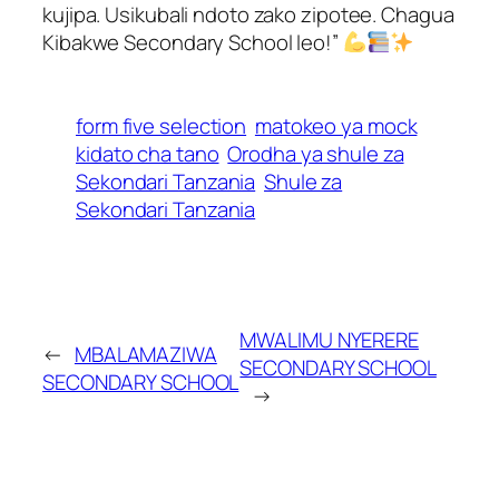
kujipa. Usikubali ndoto zako zipotee. Chagua
Kibakwe Secondary School leo!”
form five selection
matokeo ya mock
kidato cha tano
Orodha ya shule za
Sekondari Tanzania
Shule za
Sekondari Tanzania
MWALIMU NYERERE
←
MBALAMAZIWA
SECONDARY SCHOOL
SECONDARY SCHOOL
→