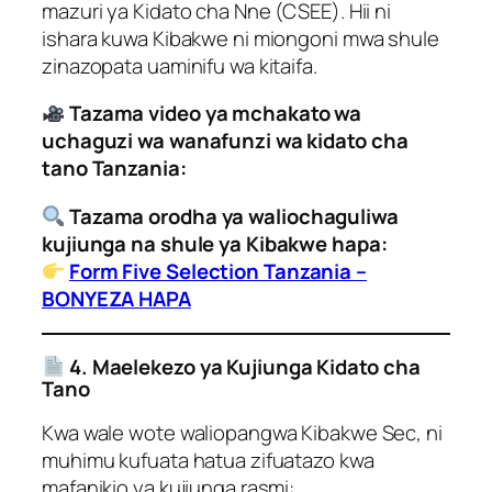
mazuri ya Kidato cha Nne (CSEE). Hii ni
ishara kuwa Kibakwe ni miongoni mwa shule
zinazopata uaminifu wa kitaifa.
Tazama video ya mchakato wa
uchaguzi wa wanafunzi wa kidato cha
tano Tanzania:
Tazama orodha ya waliochaguliwa
kujiunga na shule ya Kibakwe hapa:
Form Five Selection Tanzania –
BONYEZA HAPA
4. Maelekezo ya Kujiunga Kidato cha
Tano
Kwa wale wote waliopangwa Kibakwe Sec, ni
muhimu kufuata hatua zifuatazo kwa
mafanikio ya kujiunga rasmi: