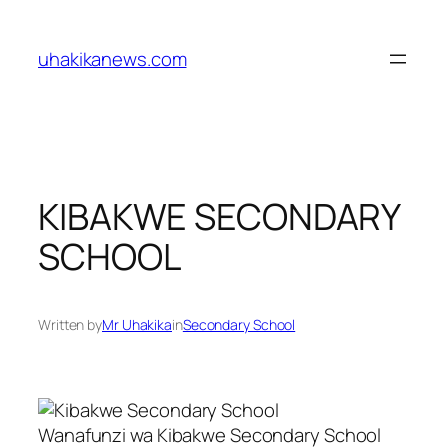
Skip
to
uhakikanews.com
content
KIBAKWE SECONDARY
SCHOOL
Written by
Mr Uhakika
in
Secondary School
Wanafunzi wa Kibakwe Secondary School