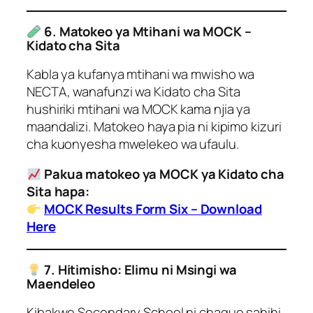
6. Matokeo ya Mtihani wa MOCK –
Kidato cha Sita
Kabla ya kufanya mtihani wa mwisho wa
NECTA, wanafunzi wa Kidato cha Sita
hushiriki mtihani wa MOCK kama njia ya
maandalizi. Matokeo haya pia ni kipimo kizuri
cha kuonyesha mwelekeo wa ufaulu.
Pakua matokeo ya MOCK ya Kidato cha
Sita hapa:
MOCK Results Form Six – Download
Here
7. Hitimisho: Elimu ni Msingi wa
Maendeleo
Kibakwe Secondary School ni chaguo sahihi