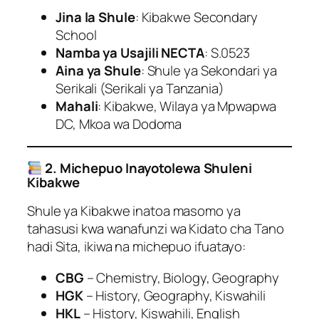
Jina la Shule
: Kibakwe Secondary
School
Namba ya Usajili NECTA
: S.0523
Aina ya Shule
: Shule ya Sekondari ya
Serikali (Serikali ya Tanzania)
Mahali
: Kibakwe, Wilaya ya Mpwapwa
DC, Mkoa wa Dodoma
2. Michepuo Inayotolewa Shuleni
Kibakwe
Shule ya Kibakwe inatoa masomo ya
tahasusi kwa wanafunzi wa Kidato cha Tano
hadi Sita, ikiwa na michepuo ifuatayo:
CBG
– Chemistry, Biology, Geography
HGK
– History, Geography, Kiswahili
HKL
– History, Kiswahili, English