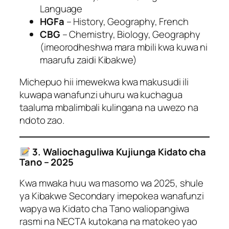
Language
HGFa
– History, Geography, French
CBG
– Chemistry, Biology, Geography
(imeorodheshwa mara mbili kwa kuwa ni
maarufu zaidi Kibakwe)
Michepuo hii imewekwa kwa makusudi ili
kuwapa wanafunzi uhuru wa kuchagua
taaluma mbalimbali kulingana na uwezo na
ndoto zao.
3. Waliochaguliwa Kujiunga Kidato cha
Tano – 2025
Kwa mwaka huu wa masomo wa 2025, shule
ya Kibakwe Secondary imepokea wanafunzi
wapya wa Kidato cha Tano waliopangiwa
rasmi na NECTA kutokana na matokeo yao