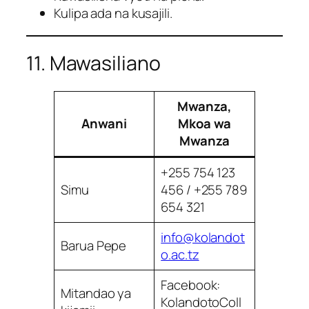
Kulipa ada na kusajili.
11. Mawasiliano
Mwanza,
Anwani
Mkoa wa
Mwanza
+255 754 123
Simu
456 / +255 789
654 321
info@kolandot
Barua Pepe
o.ac.tz
Facebook:
Mitandao ya
KolandotoColl