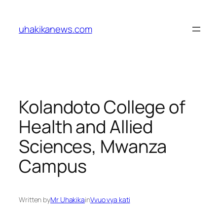
Skip
to
uhakikanews.com
content
Kolandoto College of
Health and Allied
Sciences, Mwanza
Campus
Written by
Mr Uhakika
in
Vvuo vya kati