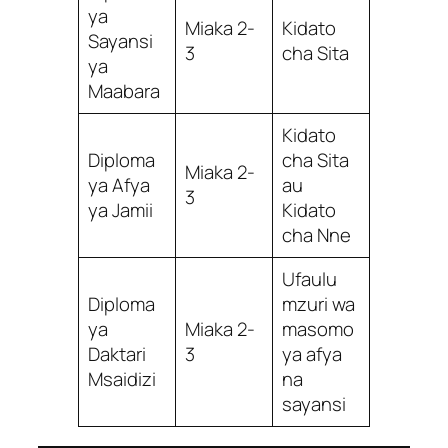
ya
Miaka 2-
Kidato
Sayansi
3
cha Sita
ya
Maabara
Kidato
Diploma
cha Sita
Miaka 2-
ya Afya
au
3
ya Jamii
Kidato
cha Nne
Ufaulu
Diploma
mzuri wa
ya
Miaka 2-
masomo
Daktari
3
ya afya
Msaidizi
na
sayansi