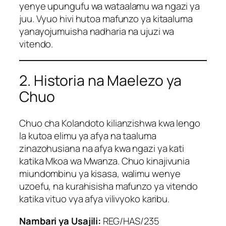
yenye upungufu wa wataalamu wa ngazi ya
juu. Vyuo hivi hutoa mafunzo ya kitaaluma
yanayojumuisha nadharia na ujuzi wa
vitendo.
2. Historia na Maelezo ya
Chuo
Chuo cha Kolandoto kilianzishwa kwa lengo
la kutoa elimu ya afya na taaluma
zinazohusiana na afya kwa ngazi ya kati
katika Mkoa wa Mwanza. Chuo kinajivunia
miundombinu ya kisasa, walimu wenye
uzoefu, na kurahisisha mafunzo ya vitendo
katika vituo vya afya vilivyoko karibu.
Nambari ya Usajili:
REG/HAS/235