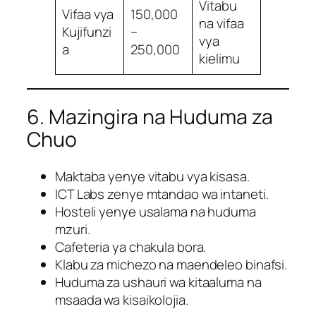
Vitabu
Vifaa vya
150,000
na vifaa
Kujifunzi
–
vya
a
250,000
kielimu
6. Mazingira na Huduma za
Chuo
Maktaba yenye vitabu vya kisasa.
ICT Labs zenye mtandao wa intaneti.
Hosteli yenye usalama na huduma
mzuri.
Cafeteria ya chakula bora.
Klabu za michezo na maendeleo binafsi.
Huduma za ushauri wa kitaaluma na
msaada wa kisaikolojia.