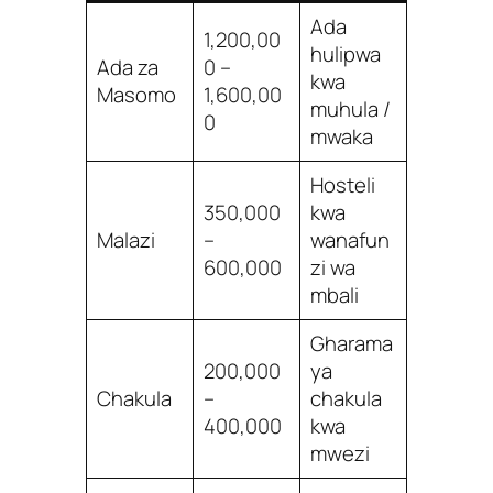
Ada
1,200,00
hulipwa
Ada za
0 –
kwa
Masomo
1,600,00
muhula /
0
mwaka
Hosteli
350,000
kwa
Malazi
–
wanafun
600,000
zi wa
mbali
Gharama
200,000
ya
Chakula
–
chakula
400,000
kwa
mwezi