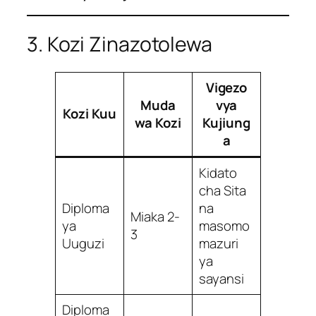
3. Kozi Zinazotolewa
Vigezo
Muda
vya
Kozi Kuu
wa Kozi
Kujiung
a
Kidato
cha Sita
Diploma
na
Miaka 2-
ya
masomo
3
Uuguzi
mazuri
ya
sayansi
Diploma