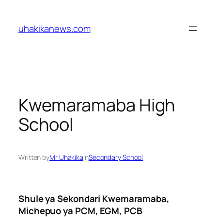
Skip
to
uhakikanews.com
content
Kwemaramaba High
School
Written by
Mr Uhakika
in
Secondary School
Shule ya Sekondari Kwemaramaba,
Michepuo ya PCM, EGM, PCB