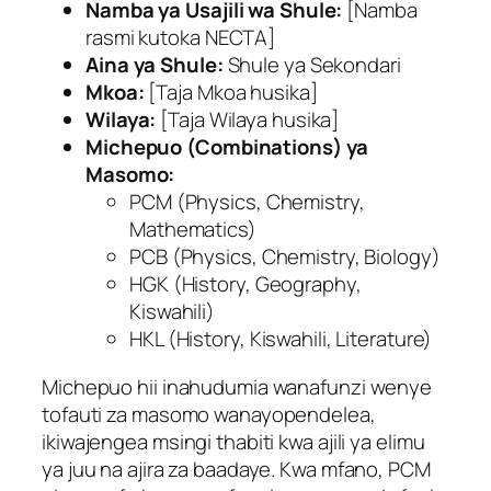
Namba ya Usajili wa Shule:
[Namba
rasmi kutoka NECTA]
Aina ya Shule:
Shule ya Sekondari
Mkoa:
[Taja Mkoa husika]
Wilaya:
[Taja Wilaya husika]
Michepuo (Combinations) ya
Masomo:
PCM (Physics, Chemistry,
Mathematics)
PCB (Physics, Chemistry, Biology)
HGK (History, Geography,
Kiswahili)
HKL (History, Kiswahili, Literature)
Michepuo hii inahudumia wanafunzi wenye
tofauti za masomo wanayopendelea,
ikiwajengea msingi thabiti kwa ajili ya elimu
ya juu na ajira za baadaye. Kwa mfano, PCM