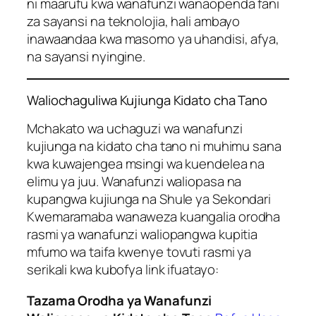
ni maarufu kwa wanafunzi wanaopenda fani
za sayansi na teknolojia, hali ambayo
inawaandaa kwa masomo ya uhandisi, afya,
na sayansi nyingine.
Waliochaguliwa Kujiunga Kidato cha Tano
Mchakato wa uchaguzi wa wanafunzi
kujiunga na kidato cha tano ni muhimu sana
kwa kuwajengea msingi wa kuendelea na
elimu ya juu. Wanafunzi waliopasa na
kupangwa kujiunga na Shule ya Sekondari
Kwemaramaba wanaweza kuangalia orodha
rasmi ya wanafunzi waliopangwa kupitia
mfumo wa taifa kwenye tovuti rasmi ya
serikali kwa kubofya link ifuatayo:
Tazama Orodha ya Wanafunzi