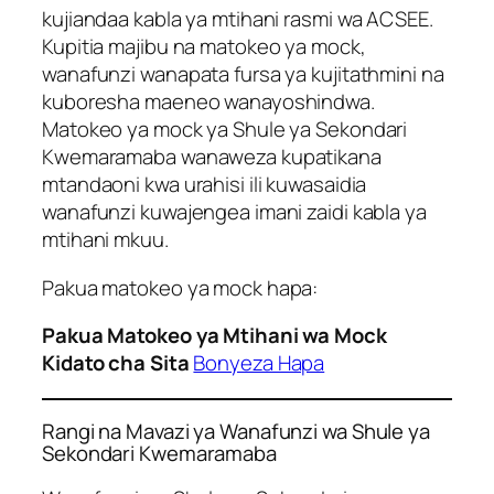
kujiandaa kabla ya mtihani rasmi wa ACSEE.
Kupitia majibu na matokeo ya mock,
wanafunzi wanapata fursa ya kujitathmini na
kuboresha maeneo wanayoshindwa.
Matokeo ya mock ya Shule ya Sekondari
Kwemaramaba wanaweza kupatikana
mtandaoni kwa urahisi ili kuwasaidia
wanafunzi kuwajengea imani zaidi kabla ya
mtihani mkuu.
Pakua matokeo ya mock hapa:
Pakua Matokeo ya Mtihani wa Mock
Kidato cha Sita
Bonyeza Hapa
Rangi na Mavazi ya Wanafunzi wa Shule ya
Sekondari Kwemaramaba