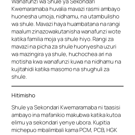
Wanafunzi wa Shule ya Sekondari
Kwemaramaba huvalia mavazi rasmi ambayo
huonesha umoja, nidhamu, na utambulisho
wa shule. Mavazi haya huambatana na rangi
maalum zinazowakutanisha wanafunzi wote
katika familia moja ya shule hiyo. Rangi za
mavazi na picha za shule huonyesha uzuri
wa mazingira ya shule, huchochea ari na
motisha kwa wanafunzi kuwa na nidhamu na
kujitahidi katika masomo na shughuli za
shule.
Hitimisho
Shule ya Sekondari Kwemaramaba ni taasisi
ambayo ina mafanikio makubwa katika kutoa
elimu ya sekondari yenye ubora. Kupitia
michepuo mbalimbali kama PCM, PCB, HGK