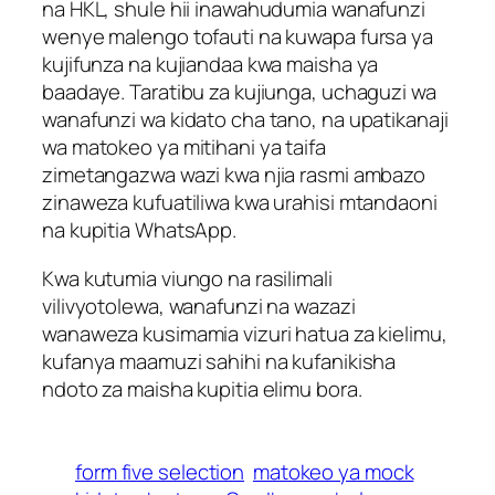
na HKL, shule hii inawahudumia wanafunzi
wenye malengo tofauti na kuwapa fursa ya
kujifunza na kujiandaa kwa maisha ya
baadaye. Taratibu za kujiunga, uchaguzi wa
wanafunzi wa kidato cha tano, na upatikanaji
wa matokeo ya mitihani ya taifa
zimetangazwa wazi kwa njia rasmi ambazo
zinaweza kufuatiliwa kwa urahisi mtandaoni
na kupitia WhatsApp.
Kwa kutumia viungo na rasilimali
vilivyotolewa, wanafunzi na wazazi
wanaweza kusimamia vizuri hatua za kielimu,
kufanya maamuzi sahihi na kufanikisha
ndoto za maisha kupitia elimu bora.
form five selection
matokeo ya mock