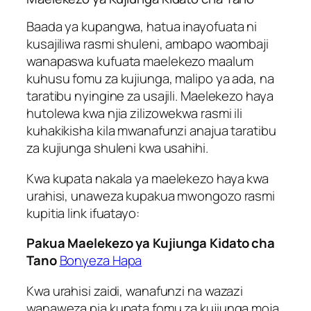
Baada ya kupangwa, hatua inayofuata ni
kusajiliwa rasmi shuleni, ambapo waombaji
wanapaswa kufuata maelekezo maalum
kuhusu fomu za kujiunga, malipo ya ada, na
taratibu nyingine za usajili. Maelekezo haya
hutolewa kwa njia zilizowekwa rasmi ili
kuhakikisha kila mwanafunzi anajua taratibu
za kujiunga shuleni kwa usahihi.
Kwa kupata nakala ya maelekezo haya kwa
urahisi, unaweza kupakua mwongozo rasmi
kupitia link ifuatayo:
Pakua Maelekezo ya Kujiunga Kidato cha
Tano
Bonyeza Hapa
Kwa urahisi zaidi, wanafunzi na wazazi
wanaweza pia kupata fomu za kujiunga moja