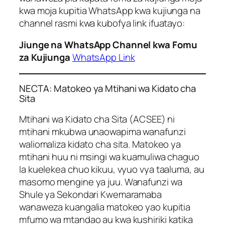
kwa moja kupitia WhatsApp kwa kujiunga na
channel rasmi kwa kubofya link ifuatayo:
Jiunge na WhatsApp Channel kwa Fomu
za Kujiunga
WhatsApp Link
NECTA: Matokeo ya Mtihani wa Kidato cha
Sita
Mtihani wa Kidato cha Sita (ACSEE) ni
mtihani mkubwa unaowapima wanafunzi
waliomaliza kidato cha sita. Matokeo ya
mtihani huu ni msingi wa kuamuliwa chaguo
la kuelekea chuo kikuu, vyuo vya taaluma, au
masomo mengine ya juu. Wanafunzi wa
Shule ya Sekondari Kwemaramaba
wanaweza kuangalia matokeo yao kupitia
mfumo wa mtandao au kwa kushiriki katika