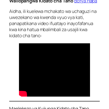
Waliopangwa Kidato cha Tano
Bofya Hapa
Aidha, ili kuelewa mchakato wa uchaguzi na
uwezekano wa kwenda vyuo vya kati,
panapatikana video ifuatayo inayofafanua
kwa kina hatua mbalimbali za usajili kwa
kidato cha tano:
Maelekezo ya Kujiunga Kidato cha Tano