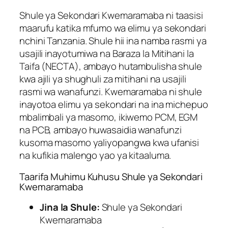
Shule ya Sekondari Kwemaramaba ni taasisi
maarufu katika mfumo wa elimu ya sekondari
nchini Tanzania. Shule hii ina namba rasmi ya
usajili inayotumiwa na Baraza la Mitihani la
Taifa (NECTA), ambayo hutambulisha shule
kwa ajili ya shughuli za mitihani na usajili
rasmi wa wanafunzi. Kwemaramaba ni shule
inayotoa elimu ya sekondari na ina michepuo
mbalimbali ya masomo, ikiwemo PCM, EGM
na PCB, ambayo huwasaidia wanafunzi
kusoma masomo yaliyopangwa kwa ufanisi
na kufikia malengo yao ya kitaaluma.
Taarifa Muhimu Kuhusu Shule ya Sekondari
Kwemaramaba
Jina la Shule:
Shule ya Sekondari
Kwemaramaba