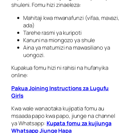
shuleni. Fomu hizi zinaeleza:
Mahitaji kwa mwanafunzi (vifaa, mavazi,
ada)
Tarehe rasmi ya kuripoti
Kanuni na miongozo ya shule
Aina ya matumizi na mawasiliano ya
uongozi.
Kupakua fomu hizi ni rahisi na hufanyika
online:
Pakua Joining Instructions za Lugufu
Girls
Kwa wale wanaotaka kujipatia fomu au
msaada papo kwa papo, jiunge na channel
ya Whatsapp:
Kupata fomu za kujiunga
Whatsapp Jiunge Hapa