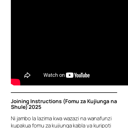
Joining Instructions (Fomu za Kujiunga na
Shule) 2025
Ni jambo la lazima kwa wazazi na wanafunzi
kupakua fomu za kujiunga kabla ya kuripoti