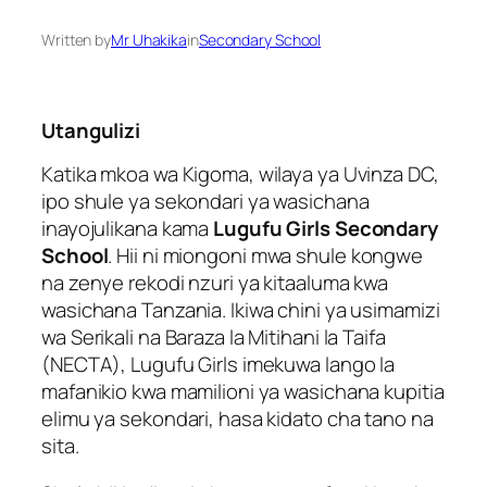
Written by
Mr Uhakika
in
Secondary School
Utangulizi
Katika mkoa wa Kigoma, wilaya ya Uvinza DC,
ipo shule ya sekondari ya wasichana
inayojulikana kama
Lugufu Girls Secondary
School
. Hii ni miongoni mwa shule kongwe
na zenye rekodi nzuri ya kitaaluma kwa
wasichana Tanzania. Ikiwa chini ya usimamizi
wa Serikali na Baraza la Mitihani la Taifa
(NECTA), Lugufu Girls imekuwa lango la
mafanikio kwa mamilioni ya wasichana kupitia
elimu ya sekondari, hasa kidato cha tano na
sita.