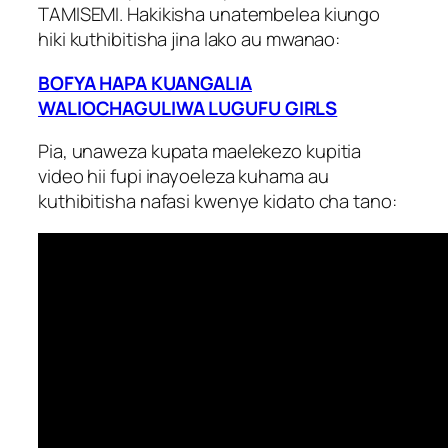
TAMISEMI. Hakikisha unatembelea kiungo
hiki kuthibitisha jina lako au mwanao:
BOFYA HAPA KUANGALIA
WALIOCHAGULIWA LUGUFU GIRLS
Pia, unaweza kupata maelekezo kupitia
video hii fupi inayoeleza kuhama au
kuthibitisha nafasi kwenye kidato cha tano: