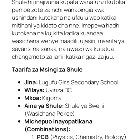
Shule hii inajivunia kupata wanafunzi kutoka
pembe zote za nchi wanaoingia kwa
ushindani kutokana na ufaulu wao katika
mitihani ya kidato cha nne. Imepewa hadhi
kutokana na kujikita katika kuandaa
wasichana wenye maadili, ujasiri, maarifa ya
sayansi na sanaa, na uwezo wa kutatua
changamoto za jamii katika ngazi za juu.
Taarifa za Msingi za Shule
Jina:
Lugufu Girls Secondary School
Wilaya:
Uvinza DC
Mkoa:
Kigoma
Aina ya Shule:
Shule ya Bweni
(Wasichana Pekee)
Michepuo Inayopatikana
(Combinations):
PCB
(Physics, Chemistry, Biology)