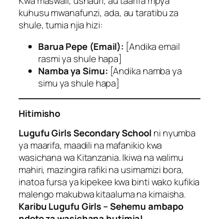
Kwa maswali, ushauri, au taarifa mpya
kuhusu mwanafunzi, ada, au taratibu za
shule, tumia njia hizi:
Barua Pepe (Email):
[Andika email
rasmi ya shule hapa]
Namba ya Simu:
[Andika namba ya
simu ya shule hapa]
Hitimisho
Lugufu Girls Secondary School
ni nyumba
ya maarifa, maadili na mafanikio kwa
wasichana wa Kitanzania. Ikiwa na walimu
mahiri, mazingira rafiki na usimamizi bora,
inatoa fursa ya kipekee kwa binti wako kufikia
malengo makubwa kitaaluma na kimaisha.
Karibu Lugufu Girls – Sehemu ambapo
ndoto za wasichana hutimia!