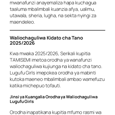
mwanafunzi anayemaliza hapa kuchagua
taaluma mbalimbali kuanzia afya, ualimu,
utawala, sheria, lugha, na sekta nyingi za
maendeleo.
Waliochaguliwa Kidato cha Tano
2025/2026
Kwa mwaka 2025/2026, Serikali kupitia
TAMISEMI imetoa orodha ya wanafunzi
waliochaguliwa kujiunga na kidato cha tano.
Lugufu Girls imepokea orodha ya mabinti
kutoka maeneo mbalimbali ambao wamefuzu
katika michepuo tofauti.
Jinsi ya Kuangalia Orodha ya Waliochaguliwa
Lugufu Girls
Orodha inapatikana kupitia mfumo rasmi wa