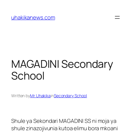
Skip
to
uhakikanews.com
content
MAGADINI Secondary
School
Written by
Mr Uhakika
in
Secondary School
Shule ya Sekondari MAGADINI SS ni moja ya
shule zinazojivunia kutoa elimu bora mkoani