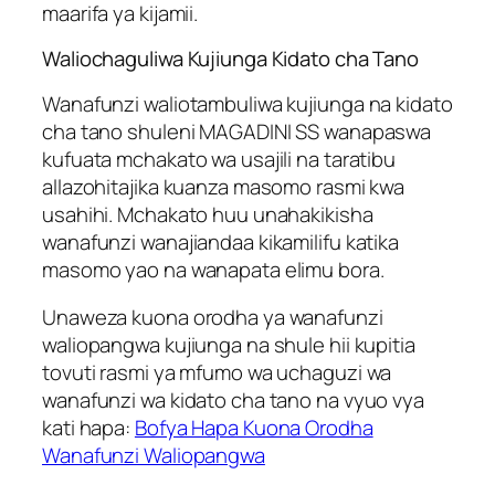
maarifa ya kijamii.
Waliochaguliwa Kujiunga Kidato cha Tano
Wanafunzi waliotambuliwa kujiunga na kidato
cha tano shuleni MAGADINI SS wanapaswa
kufuata mchakato wa usajili na taratibu
allazohitajika kuanza masomo rasmi kwa
usahihi. Mchakato huu unahakikisha
wanafunzi wanajiandaa kikamilifu katika
masomo yao na wanapata elimu bora.
Unaweza kuona orodha ya wanafunzi
waliopangwa kujiunga na shule hii kupitia
tovuti rasmi ya mfumo wa uchaguzi wa
wanafunzi wa kidato cha tano na vyuo vya
kati hapa:
Bofya Hapa Kuona Orodha
Wanafunzi Waliopangwa