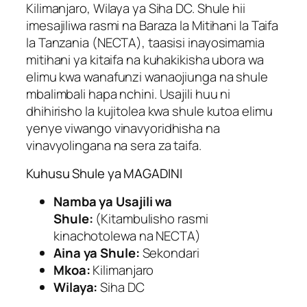
Kilimanjaro, Wilaya ya Siha DC. Shule hii
imesajiliwa rasmi na Baraza la Mitihani la Taifa
la Tanzania (NECTA), taasisi inayosimamia
mitihani ya kitaifa na kuhakikisha ubora wa
elimu kwa wanafunzi wanaojiunga na shule
mbalimbali hapa nchini. Usajili huu ni
dhihirisho la kujitolea kwa shule kutoa elimu
yenye viwango vinavyoridhisha na
vinavyolingana na sera za taifa.
Kuhusu Shule ya MAGADINI
Namba ya Usajili wa
Shule:
(Kitambulisho rasmi
kinachotolewa na NECTA)
Aina ya Shule:
Sekondari
Mkoa:
Kilimanjaro
Wilaya:
Siha DC