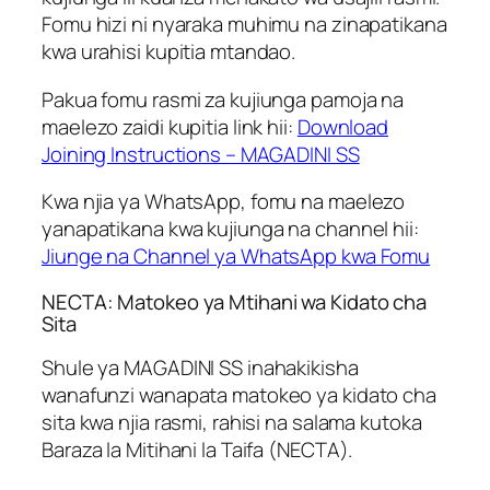
Fomu hizi ni nyaraka muhimu na zinapatikana
kwa urahisi kupitia mtandao.
Pakua fomu rasmi za kujiunga pamoja na
maelezo zaidi kupitia link hii:
Download
Joining Instructions – MAGADINI SS
Kwa njia ya WhatsApp, fomu na maelezo
yanapatikana kwa kujiunga na channel hii:
Jiunge na Channel ya WhatsApp kwa Fomu
NECTA: Matokeo ya Mtihani wa Kidato cha
Sita
Shule ya MAGADINI SS inahakikisha
wanafunzi wanapata matokeo ya kidato cha
sita kwa njia rasmi, rahisi na salama kutoka
Baraza la Mitihani la Taifa (NECTA).