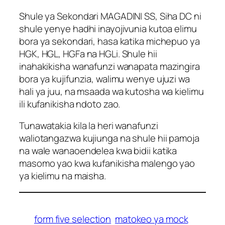
Shule ya Sekondari MAGADINI SS, Siha DC ni
shule yenye hadhi inayojivunia kutoa elimu
bora ya sekondari, hasa katika michepuo ya
HGK, HGL, HGFa na HGLi. Shule hii
inahakikisha wanafunzi wanapata mazingira
bora ya kujifunzia, walimu wenye ujuzi wa
hali ya juu, na msaada wa kutosha wa kielimu
ili kufanikisha ndoto zao.
Tunawatakia kila la heri wanafunzi
waliotangazwa kujiunga na shule hii pamoja
na wale wanaoendelea kwa bidii katika
masomo yao kwa kufanikisha malengo yao
ya kielimu na maisha.
form five selection
matokeo ya mock