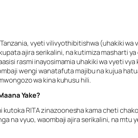
i Tanzania, vyeti vilivyothibitishwa (uhakiki 
upata ajira serikalini, na kutimiza masharti y
 taasisi rasmi inayosimamia uhakiki wa vyeti vya 
baji wengi wanatafuta majibu na kujua hatua 
mwongozo wa kina kuhusu hili.
i Maana Yake?
smi kutoka RITA zinazoonesha kama cheti chako k
na vyuo, waombaji ajira serikalini, na mtu y