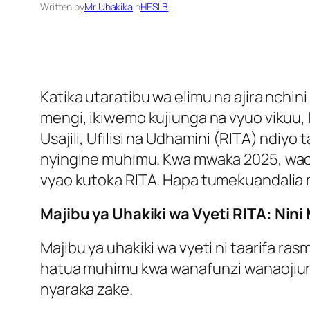
Written by
Mr Uhakika
in
HESLB
Katika utaratibu wa elimu na ajira nchin
mengi, ikiwemo kujiunga na vyuo vikuu, k
Usajili, Ufilisi na Udhamini (RITA) ndiyo
nyingine muhimu. Kwa mwaka 2025, waom
vyao kutoka RITA. Hapa tumekuandalia 
Majibu ya Uhakiki wa Vyeti RITA: Nin
Majibu ya uhakiki wa vyeti ni taarifa ra
hatua muhimu kwa wanafunzi wanaojiunga 
nyaraka zake.