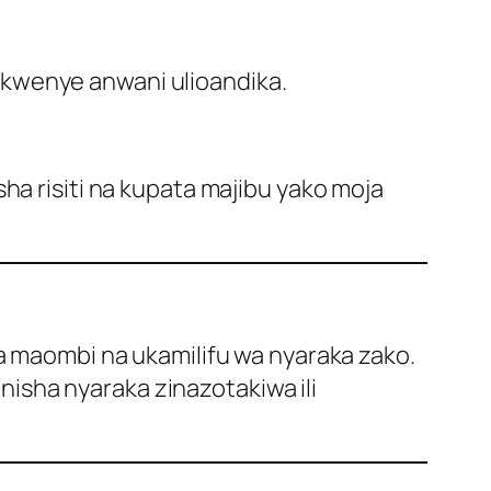
 kwenye anwani ulioandika.
ha risiti na kupata majibu yako moja
wa maombi na ukamilifu wa nyaraka zako.
isha nyaraka zinazotakiwa ili