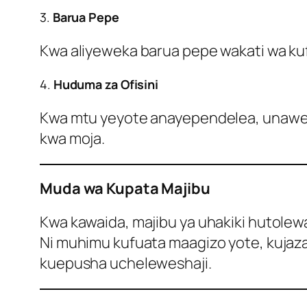
3.
Barua Pepe
Kwa aliyeweka barua pepe wakati wa ku
4.
Huduma za Ofisini
Kwa mtu yeyote anayependelea, unaweza k
kwa moja.
Muda wa Kupata Majibu
Kwa kawaida, majibu ya uhakiki hutolewa
Ni muhimu kufuata maagizo yote, kujaza
kuepusha ucheleweshaji.