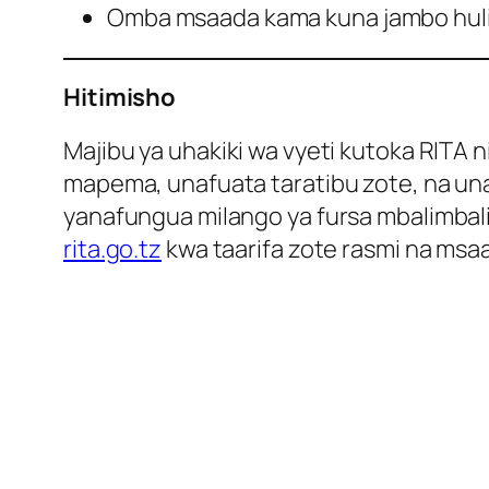
Omba msaada kama kuna jambo hulie
Hitimisho
Majibu ya uhakiki wa vyeti kutoka RITA
mapema, unafuata taratibu zote, na una
yanafungua milango ya fursa mbalimbali
rita.go.tz
kwa taarifa zote rasmi na msaa