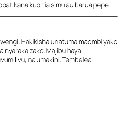
atikana kupitia simu au barua pepe.
ji wengi. Hakikisha unatuma maombi yako
a nyaraka zako. Majibu haya
uvumilivu, na umakini. Tembelea