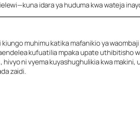
lewi—kuna idara ya huduma kwa wateja inayop
 ni kiungo muhimu katika mafanikio ya waomba
endelea kufuatilia mpaka upate uthibitisho w
, hivyo ni vyema kuyashughulikia kwa makini, 
da zaidi.