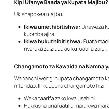
Kipi Ufanye Baada ya Kupata Majibu?
Ukishapokea majibu:
Ikiwa umethibitishwa:
Unaweza kut
kuomba ajira.
Ikiwa hukuthibitishwa:
Fuata mael
nyaraka za ziada au kufuatilia zaidi.
Changamoto za Kawaida na Namna ya 
Wananchi wengi hupata changamoto kama v
mtandao. Ili kuepuka changamoto hizi:
Weka taarifa zako kwa usahihi.
Hakikisha unafuatilia mara kwa mara