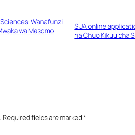
d Sciences: Wanafunzi
SUA online applicat
i Mwaka wa Masomo
na Chuo Kikuu cha S
.
Required fields are marked
*