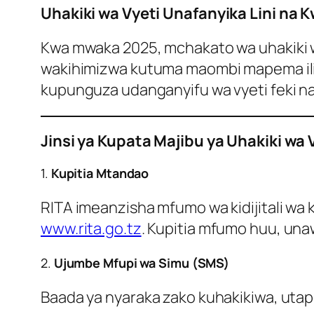
Uhakiki wa Vyeti Unafanyika Lini na K
Kwa mwaka 2025, mchakato wa uhakiki wa
wakihimizwa kutuma maombi mapema ili 
kupunguza udanganyifu wa vyeti feki n
Jinsi ya Kupata Majibu ya Uhakiki wa 
1.
Kupitia Mtandao
RITA imeanzisha mfumo wa kidijitali wa
www.rita.go.tz
. Kupitia mfumo huu, unaw
2.
Ujumbe Mfupi wa Simu (SMS)
Baada ya nyaraka zako kuhakikiwa, utap