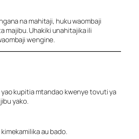
ngana na mahitaji, huku waombaji
jibu. Uhakiki unahitajika ili
 waombaji wengine.
 yao kupitia mtandao kwenye tovuti ya
jibu yako.
 kimekamilika au bado.