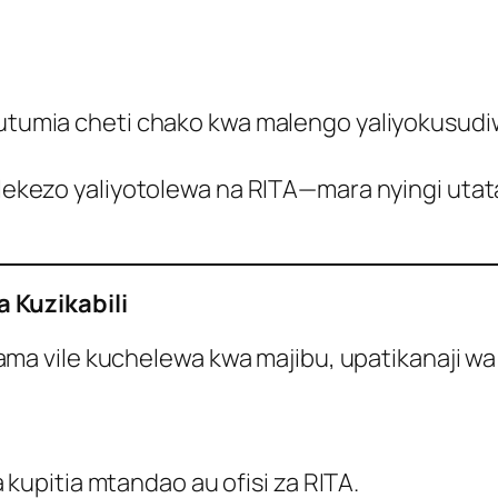
umia cheti chako kwa malengo yaliyokusudiwa
ekezo yaliyotolewa na RITA—mara nyingi utat
Kuzikabili
ile kuchelewa kwa majibu, upatikanaji wa taar
 kupitia mtandao au ofisi za RITA.