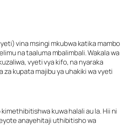
wa vyeti) vina msingi mkubwa katika mambo
a elimu na taaluma mbalimbali. Wakala wa
kuzaliwa, vyeti vya kifo, na nyaraka
za kupata majibu ya uhakiki wa vyeti
imethibitishwa kuwa halali au la. Hii ni
eyote anayehitaji uthibitisho wa