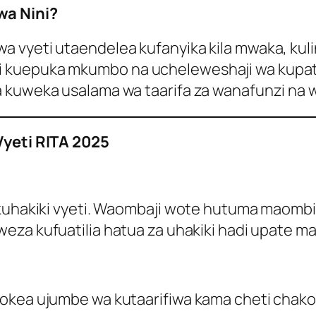
wa Nini?
 vyeti utaendelea kufanyika kila mwaka, kuli
kuepuka mkumbo na ucheleweshaji wa kupata ma
a kuweka usalama wa taarifa za wanafunzi na
Vyeti RITA 2025
 kuhakiki vyeti. Waombaji wote hutuma maombi
eza kufuatilia hatua za uhakiki hadi upate ma
okea ujumbe wa kutaarifiwa kama cheti chako