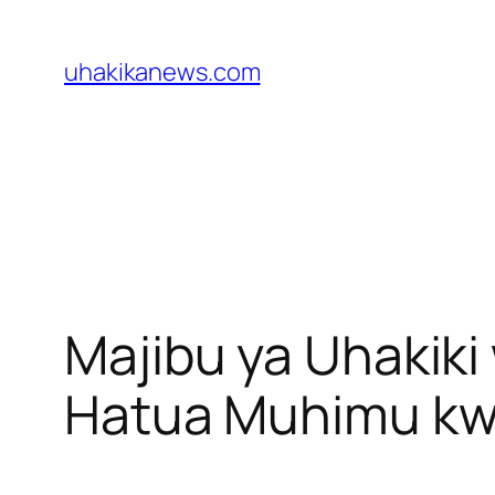
Skip
to
uhakikanews.com
content
Majibu ya Uhakik
Hatua Muhimu kw