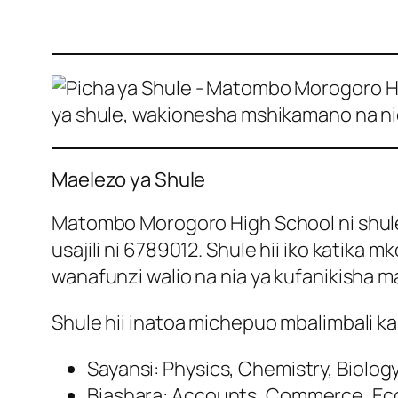
ya shule, wakionesha mshikamano na 
Maelezo ya Shule
Matombo Morogoro High School ni shule y
usajili ni 6789012. Shule hii iko katika 
wanafunzi walio na nia ya kufanikisha m
Shule hii inatoa michepuo mbalimbali k
Sayansi: Physics, Chemistry, Biolo
Biashara: Accounts, Commerce, E