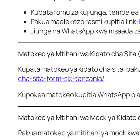
Kupata fomu za kujiunga, tembelea o
Pakua maelekezo rasmi kupitia link:
Jiunge na WhatsApp kwa msaada za
Matokeo ya Mtihani wa Kidato cha Sita
Kupata matokeo ya kidato cha sita, pakua
cha-sita-form-six-tanzania/
Kupokea matokeo kupitia WhatsApp pia n
Matokeo ya Mtihani wa Mock ya Kidato 
Pakua matokeo ya mitihani ya mock kwa 