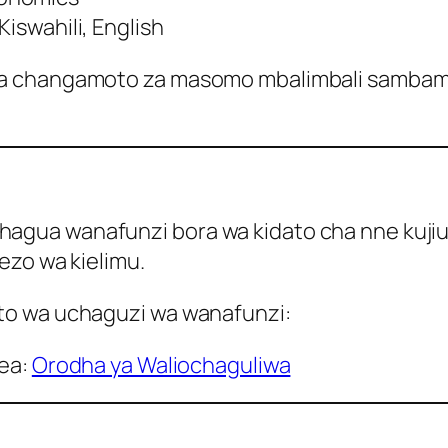
Kiswahili, English
wa changamoto za masomo mbalimbali samba
gua wanafunzi bora wa kidato cha nne kujiun
ezo wa kielimu.
to wa uchaguzi wa wanafunzi:
lea:
Orodha ya Waliochaguliwa