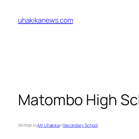
Skip
to
uhakikanews.com
content
Matombo High Sc
Written by
Mr Uhakika
in
Secondary School