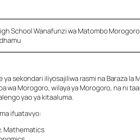
Wanafunzi wa Matombo Morogoro H
nidhamu
a sekondari iliyosajiliwa rasmi na Baraza la M
mkoa wa Morogoro, wilaya ya Morogoro, na ni taa
alengo yao ya kitaaluma.
ama ifuatavyo:
gy, Mathematics
conomics