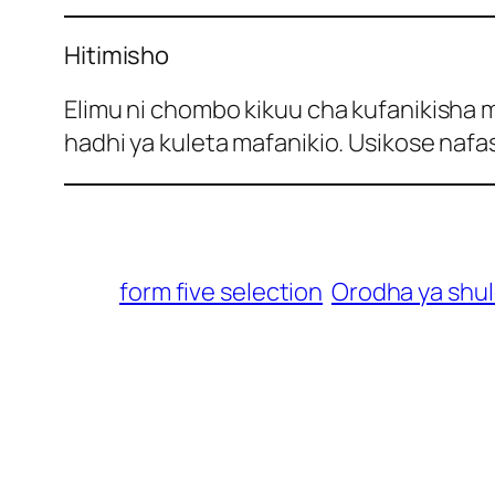
Hitimisho
Elimu ni chombo kikuu cha kufanikisha
hadhi ya kuleta mafanikio. Usikose nafas
form five selection
Orodha ya shul