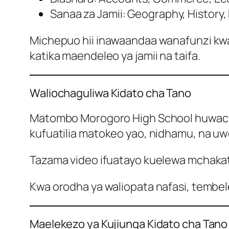
Sanaa za Jamii: Geography, History, 
Michepuo hii inawaandaa wanafunzi k
katika maendeleo ya jamii na taifa.
Waliochaguliwa Kidato cha Tano
Matombo Morogoro High School huwacha
kufuatilia matokeo yao, nidhamu, na uw
Tazama video ifuatayo kuelewa mchaka
Kwa orodha ya waliopata nafasi, tembe
Maelekezo ya Kujiunga Kidato cha Tano