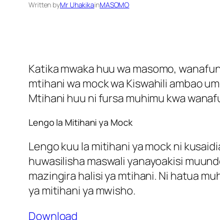
Written by
Mr Uhakika
in
MASOMO
Katika mwaka huu wa masomo, wanafunzi
mtihani wa mock wa Kiswahili ambao u
Mtihani huu ni fursa muhimu kwa wanafunz
Lengo la Mitihani ya Mock
Lengo kuu la mitihani ya mock ni kusaid
huwasilisha maswali yanayoakisi muundo 
mazingira halisi ya mtihani. Ni hatua m
ya mitihani ya mwisho.
Download