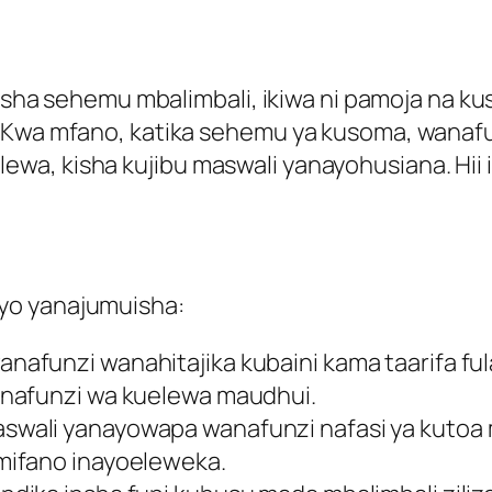
muisha sehemu mbalimbali, ikiwa ni pamoja na k
. Kwa mfano, katika sehemu ya kusoma, wanaf
wa, kisha kujibu maswali yanayohusiana. Hii 
yo yanajumuisha:
nafunzi wanahitajika kubaini kama taarifa fulan
anafunzi wa kuelewa maudhui.
aswali yanayowapa wanafunzi nafasi ya kutoa 
mifano inayoeleweka.