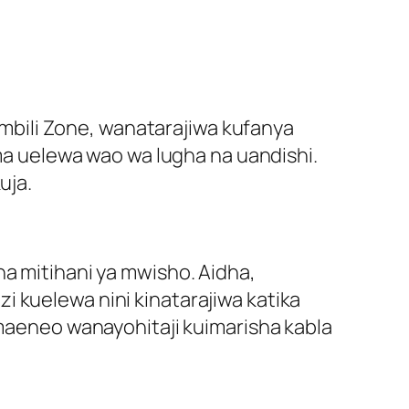
bili Zone, wanatarajiwa kufanya
 uelewa wao wa lugha na uandishi.
uja.
na mitihani ya mwisho. Aidha,
i kuelewa nini kinatarajiwa katika
 maeneo wanayohitaji kuimarisha kabla