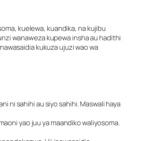
usoma, kuelewa, kuandika, na kujibu
unzi wanaweza kupewa insha au hadithi
inawasaidia kukuza ujuzi wao wa
i ni sahihi au siyo sahihi. Maswali haya
maoni yao juu ya maandiko waliyosoma.