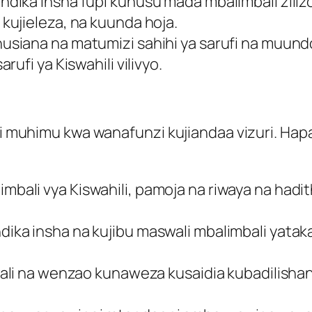
dika insha fupi kuhusu mada mbalimbali ziliz
ujieleza, na kuunda hoja.
siana na matumizi sahihi ya sarufi na muund
ufi ya Kiswahili vilivyo.
, ni muhimu kwa wanafunzi kujiandaa vizuri. H
bali vya Kiswahili, pamoja na riwaya na hadi
ika insha na kujibu maswali mbalimbali yata
wali na wenzao kunaweza kusaidia kubadilisha