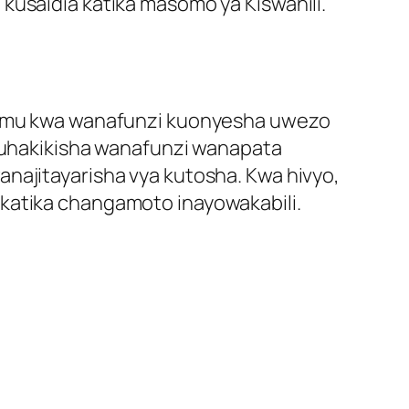
usaidia katika masomo ya Kiswahili.
uhimu kwa wanafunzi kuonyesha uwezo
 kuhakikisha wanafunzi wanapata
najitayarisha vya kutosha. Kwa hivyo,
 katika changamoto inayowakabili.