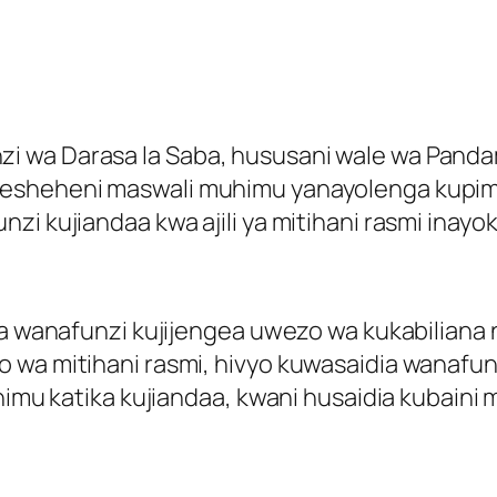
 wa Darasa la Saba, hususani wale wa Pandam
mesheheni maswali muhimu yanayolenga kupima
i kujiandaa kwa ajili ya mitihani rasmi inayok
ia wanafunzi kujijengea uwezo wa kukabiliana 
wa mitihani rasmi, hivyo kuwasaidia wanafunz
uhimu katika kujiandaa, kwani husaidia kubaini