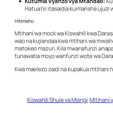
Kutumia Vyanzo vya Mtandao:
Ku
Hatua hii itasaidia kuimarisha ujuzi
Hitimisho
Mtihani wa mock wa Kiswahili kwa Dara
wao na kujiandaa kwa mtihani wa mwisho
matokeo mazuri. Kila mwanafunzi anapas
tunawatia moyo wanfunzi wote wa Darasa
Kwa maelezo zaidi na kupakua mtihani 
Kiswahili Shule ya Msingi
Mitihani y