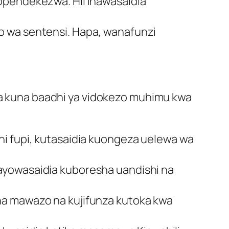
opendekezwa. Hii inawasaidia
o wa sentensi. Hapa, wanafunzi
apa kuna baadhi ya vidokezo muhimu kwa
thi fupi, kutasaidia kuongeza uelewa wa
kayowasaidia kuboresha uandishi na
na mawazo na kujifunza kutoka kwa