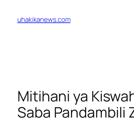
Skip
to
uhakikanews.com
content
Mitihani ya Kiswah
Saba Pandambili 