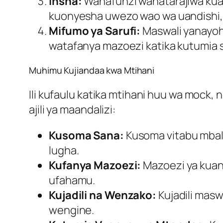
Insha:
Wanafunzi wanatarajiwa kuan
kuonyesha uwezo wao wa uandishi, k
Mifumo ya Sarufi:
Maswali yanayohu
watafanya mazoezi katika kutumia sar
Muhimu Kujiandaa kwa Mtihani
Ili kufaulu katika mtihani huu wa mock
ajili ya maandalizi:
Kusoma Sana:
Kusoma vitabu mbalim
lugha.
Kufanya Mazoezi:
Mazoezi ya kuand
ufahamu.
Kujadili na Wenzako:
Kujadili mas
wengine.