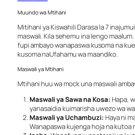
Muundo wa Mtihani
Mitihani ya Kiswahili Darasa la 7 inaju
maswali. Kila sehemu ina lengo maalum
fupi ambayo wanapaswa kusoma na kuele
kusoma naUfahamu wa maandiko.
Maswali ya Mtihani
Mtihani huu wa mock una maswali amba
Maswali ya Sawa na Kosa:
Hapa, wa
yanasaidia kuimarisha uwezo wa w
Maswali ya Uchambuzi:
Haya ni m
Wanapaswa kujenga hoja na kutoa 