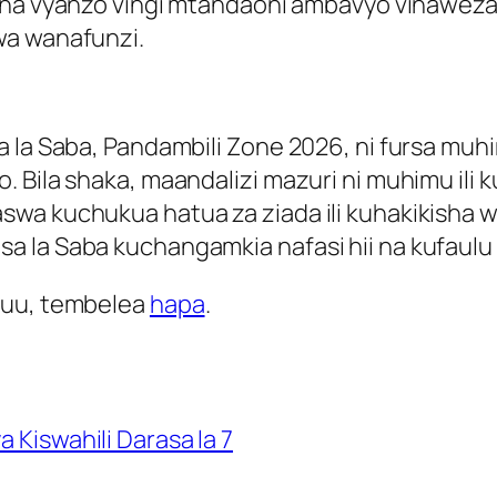
na vyanzo vingi mtandaoni ambavyo vinaweza k
 wa wanafunzi.
sa la Saba, Pandambili Zone 2026, ni fursa m
. Bila shaka, maandalizi mazuri ni muhimu ili
wa kuchukua hatua za ziada ili kuhakikisha wa
 la Saba kuchangamkia nafasi hii na kufaulu
huu, tembelea
hapa
.
a Kiswahili Darasa la 7