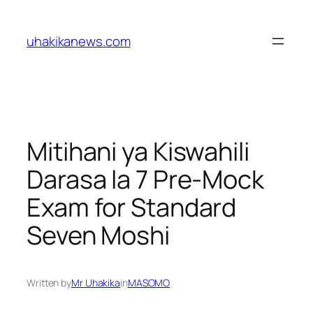
Skip
to
uhakikanews.com
content
Mitihani ya Kiswahili
Darasa la 7 Pre-Mock
Exam for Standard
Seven Moshi
Written by
Mr Uhakika
in
MASOMO