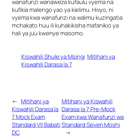
wanafunzi wanaweza kufaulu vyema na
kufikia malengo yao ya kielimu. Hivyo, ni
vyema kwa wanafunzi na walimu kuzingatia
mchakato huu ili kuhakikisha mafanikio ya
hali ya juu kwenye masomo.
Kiswahili Shule ya Msingi
Mitihani ya
Kiswahili Darasa la 7
←
Mitihani ya
Mitihani ya Kiswahili
Kiswahili Darasa la
Darasa la 7 Pre-Mock
7 Mock Exam
Exam kwa Wanafunzi wa
Standard VII Babati
Standard Seven Moshi
DC
→