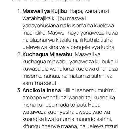
Maswali ya Kujibu
: Hapa, wanafunzi
watahitajika kujibu maswali
yanayohusiana na kusoma na kuelewa
maandiko. Maswali haya yanaweza kuwa
na ulaghai wa kitaaluma ili kuthibitisha
uelewa wa kina wa vipengele vya lugha.
Kuchagua Mjawabu
: Maswali ya
kuchagua mjawabu yanaweza kuibuka ili
kuwasaidia wanafunzi kuelewa dhana za
misemo, nahau, na matumizi sahihi ya
sarufi na sarufi.
Andiko la Insha
: Hili ni sehemu muhimu
ambapo wanafunzi wanahitaji kuandika
insha kuhusu mada tofauti. Hapa,
wataweza kuonyesha uwezo wao wa
kuandika kwa kutumia muundo sahihi,
kifungu chenye maana, na uelewa mzuri