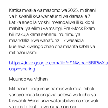
Katika mwaka wa masomo wa 2025, mitihani
ya Kiswahili kwa wanafunzi wa darasa la 7
katika eneo la Moshi imeandaliwa ili kukidhi
mahitaji ya elimu ya msingi. Pre-Mock Exam
hii inakuja kama sehemu muhimu ya
maandalizi kwa wanafunzi, ikiwasaidia
kuelewa kiwango chao cha maarifa kabla ya
mitihani rasmi.
https://drive.google.com/file/d/1NXshaH5BfP
usp=sharing
Muundo wa Mtihani
Mitihani hii inajumuisha maswali mbalimbali
yanayolenga kuangazia uelewa wa lugha ya
Kiswahili. Wanafunzi watakabiliwa na maswali
ya aina tofauti, ikiwa ni pamoja na: