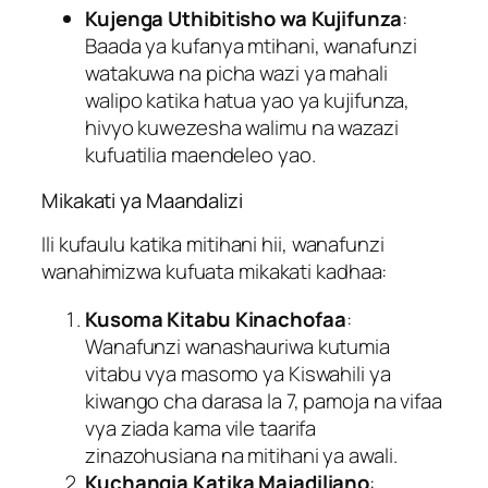
Kujenga Uthibitisho wa Kujifunza
:
Baada ya kufanya mtihani, wanafunzi
watakuwa na picha wazi ya mahali
walipo katika hatua yao ya kujifunza,
hivyo kuwezesha walimu na wazazi
kufuatilia maendeleo yao.
Mikakati ya Maandalizi
Ili kufaulu katika mitihani hii, wanafunzi
wanahimizwa kufuata mikakati kadhaa:
Kusoma Kitabu Kinachofaa
:
Wanafunzi wanashauriwa kutumia
vitabu vya masomo ya Kiswahili ya
kiwango cha darasa la 7, pamoja na vifaa
vya ziada kama vile taarifa
zinazohusiana na mitihani ya awali.
Kuchangia Katika Majadiliano
: