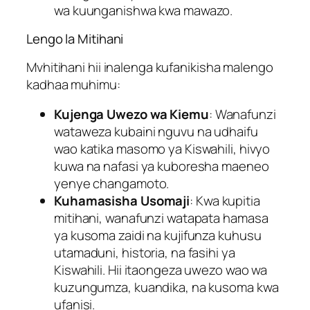
wa kuunganishwa kwa mawazo.
Lengo la Mitihani
Mvhitihani hii inalenga kufanikisha malengo
kadhaa muhimu:
Kujenga Uwezo wa Kiemu
: Wanafunzi
wataweza kubaini nguvu na udhaifu
wao katika masomo ya Kiswahili, hivyo
kuwa na nafasi ya kuboresha maeneo
yenye changamoto.
Kuhamasisha Usomaji
: Kwa kupitia
mitihani, wanafunzi watapata hamasa
ya kusoma zaidi na kujifunza kuhusu
utamaduni, historia, na fasihi ya
Kiswahili. Hii itaongeza uwezo wao wa
kuzungumza, kuandika, na kusoma kwa
ufanisi.