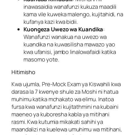
inawasaidia wanafunzi kukuza maadili
kama vile kuweka malengo, kujitahidi, na
kufanya kazi kwa bidii.
Kuongeza Uwezo wa Kuandika
:
Wanafunzi wanakua na uwezo wa
kuandika na kuwasilisha mawazo yao
kwa ufanisi, jambo linalowafaidi katika
masomo yote.
Hitimisho
Kwa ujumla, Pre-Mock Exam ya Kiswahili kwa
darasa la 7 kwenye shule za Moshi ni hatua
muhimu katika mchakato wa elimu. Inatoa
fursa kwa wanafunzi kujitathmini na kubaini
maeneo ya kuboresha kabla ya mitihani
rasmi. Kwa kutumia mikakati sahihi ya
maandalizi na kuelewa umuhimu wa mitihani,