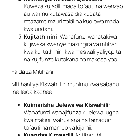
Kuweza kujadili mada tofauti na wenzao
au walimu kutawasaidia kupata
mtazamo mzuri zaidi na kuelewa mada
kwa undani.
Kujitathmini
: Wanafunzi wanatakiwa
kujiweka kwenye mazingira ya mtihani
kwa kujitathmini kwa maswali yaliyopita
na kujifunza kutokana na makosa yao.
Faida za Mitihani
Mitihani ya Kiswahili ni muhimu kwa sababu
ina faida kadhaa:
Kuimarisha Uelewa wa Kiswahili
:
Wanafunzi wanajifunza kuelewa lugha
kwa makini, wahusiana na tamaduni
tofauti na mambo ya kijamii.
Kuandaa Kimaadili
: Mitihani hii