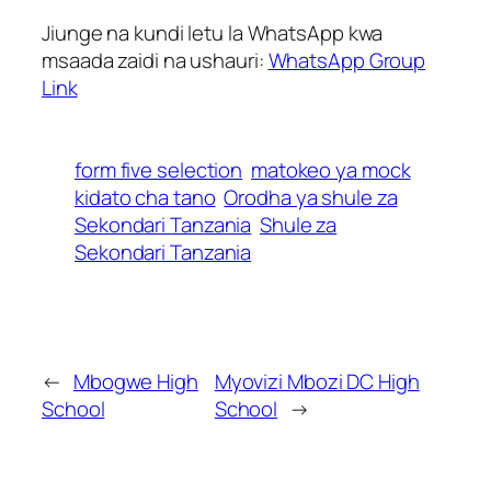
Jiunge na kundi letu la WhatsApp kwa
msaada zaidi na ushauri:
WhatsApp Group
Link
form five selection
matokeo ya mock
kidato cha tano
Orodha ya shule za
Sekondari Tanzania
Shule za
Sekondari Tanzania
←
Mbogwe High
Myovizi Mbozi DC High
School
School
→