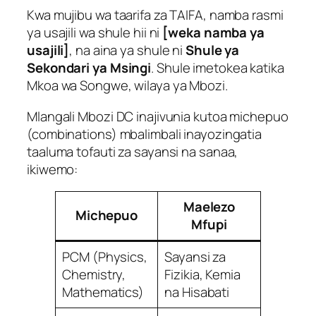
Kwa mujibu wa taarifa za TAIFA, namba rasmi
ya usajili wa shule hii ni
[weka namba ya
usajili]
, na aina ya shule ni
Shule ya
Sekondari ya Msingi
. Shule imetokea katika
Mkoa wa Songwe, wilaya ya Mbozi.
Mlangali Mbozi DC inajivunia kutoa michepuo
(combinations) mbalimbali inayozingatia
taaluma tofauti za sayansi na sanaa,
ikiwemo:
Maelezo
Michepuo
Mfupi
PCM (Physics,
Sayansi za
Chemistry,
Fizikia, Kemia
Mathematics)
na Hisabati