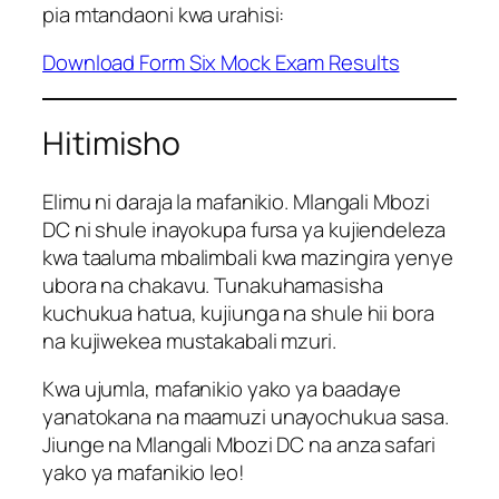
pia mtandaoni kwa urahisi:
Download Form Six Mock Exam Results
Hitimisho
Elimu ni daraja la mafanikio. Mlangali Mbozi
DC ni shule inayokupa fursa ya kujiendeleza
kwa taaluma mbalimbali kwa mazingira yenye
ubora na chakavu. Tunakuhamasisha
kuchukua hatua, kujiunga na shule hii bora
na kujiwekea mustakabali mzuri.
Kwa ujumla, mafanikio yako ya baadaye
yanatokana na maamuzi unayochukua sasa.
Jiunge na Mlangali Mbozi DC na anza safari
yako ya mafanikio leo!