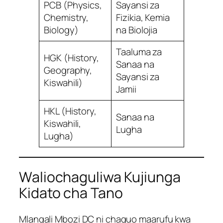
PCB (Physics,
Sayansi za
Chemistry,
Fizikia, Kemia
Biology)
na Biolojia
Taaluma za
HGK (History,
Sanaa na
Geography,
Sayansi za
Kiswahili)
Jamii
HKL (History,
Sanaa na
Kiswahili,
Lugha
Lugha)
Waliochaguliwa Kujiunga
Kidato cha Tano
Mlangali Mbozi DC ni chaguo maarufu kwa