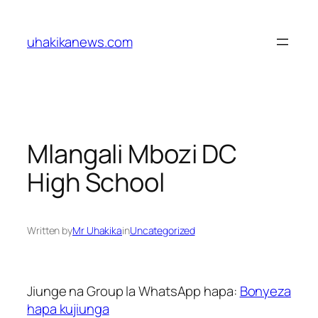
Skip
to
uhakikanews.com
content
Mlangali Mbozi DC
High School
Written by
Mr Uhakika
in
Uncategorized
Jiunge na Group la WhatsApp hapa:
Bonyeza
hapa kujiunga