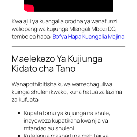
Kwa ajili ya kuangalia orodha ya wanafunzi
waliopangiwa kujiunga Mlangali Mbozi DC,
tembelea hapa:
Bofya Hapa Kuangalia Majina
Maelekezo Ya Kujiunga
Kidato cha Tano
Wanapothibitisha kuwa wamechaguliwa
kuingia shuleni kwako, kuna hatua za lazima
za kufuata:
Kupata fomu ya kujiunga na shule,
inayoweza kupatikana kwa njia ya
mtandao au shuleni.
Kufafanua masharti na mahitaji ya