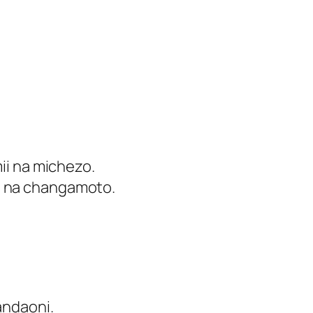
ii na michezo.
a na changamoto.
andaoni.