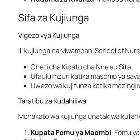
Sifa za Kujiunga
Vigezo vya Kujiunga
Ili kujiunga na Mwambani School of Nurs
Cheti cha Kidato cha Nne au Sita.
Ufaulu mzuri katika masomo ya saya
Uwezo wa kujifunza katika mazingir
Taratibu za Kudahiliwa
Mchakato wa kujiunga unatakiwa kufan
Kupata Fomu ya Maombi
: Fomu ya