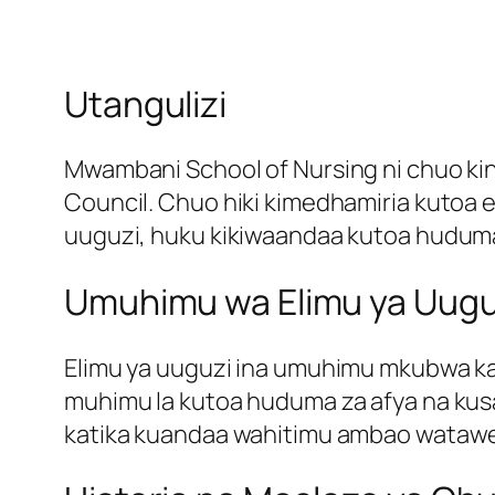
Utangulizi
Mwambani School of Nursing ni chuo kin
Council. Chuo hiki kimedhamiria kutoa
uuguzi, huku kikiwaandaa kutoa huduma b
Umuhimu wa Elimu ya Uuguz
Elimu ya uuguzi ina umuhimu mkubwa k
muhimu la kutoa huduma za afya na kusa
katika kuandaa wahitimu ambao watawez