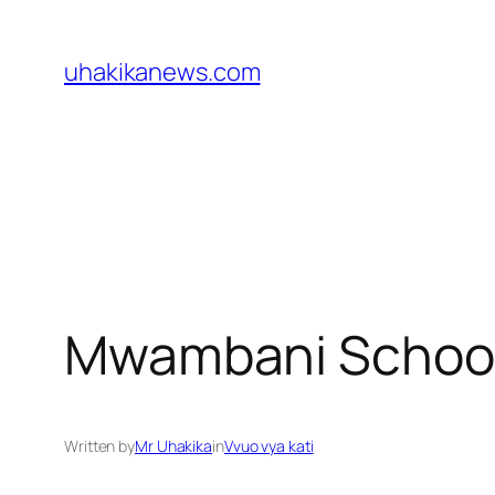
Skip
to
uhakikanews.com
content
Mwambani School
Written by
Mr Uhakika
in
Vvuo vya kati