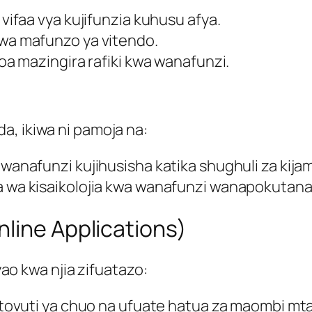
vifaa vya kujifunzia kuhusu afya.
wa mafunzo ya vitendo.
a mazingira rafiki kwa wanafunzi.
a, ikiwa ni pamoja na:
wanafunzi kujihusisha katika shughuli za kijam
a wa kisaikolojia kwa wanafunzi wanapokutan
line Applications)
 kwa njia zifuatazo:
tovuti ya chuo na ufuate hatua za maombi mt