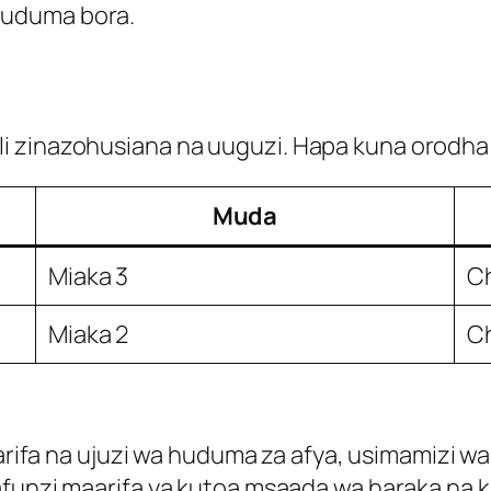
 huduma bora.
i zinazohusiana na uuguzi. Hapa kuna orodha 
Muda
Miaka 3
Ch
Miaka 2
Ch
arifa na ujuzi wa huduma za afya, usimamizi wa
funzi maarifa ya kutoa msaada wa haraka na ku