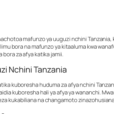
achotoa mafunzo ya uuguzi nchini Tanzania, k
 elimu bora na mafunzo ya kitaaluma kwa wan
ora za afya katika jamii.
i Nchini Tanzania
atika kuboresha huduma za afya nchini Tanza
idia kuboresha hali ya afya ya wananchi. Mw
a kukabiliana na changamoto zinazohusiana na