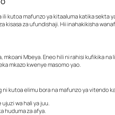
uo
ili kutoa mafunzo ya kitaaluma katika sekta y
 kisasa za ufundishaji. Hii inahakikisha wana
koani Mbeya. Eneo hili ni rahisi kufikika na lin
uweka mkazo kwenye masomo yao.
ni kutoa elimu bora na mafunzo ya vitendo kat
juzi wa hali ya juu.
ka huduma za afya.