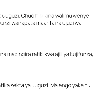
a uuguzi. Chuo hiki kina walimu wenye
funzi wanapata maarifa na ujuzi wa
a mazingira rafiki kwa ajili ya kujifunza,
ika sekta ya uuguzi. Malengo yake ni: