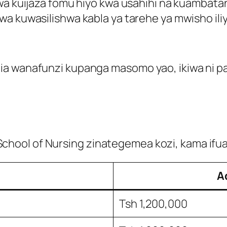
 kuijaza fomu hiyo kwa usahihi na kuambatani
a kuwasilishwa kabla ya tarehe ya mwisho il
dia wanafunzi kupanga masomo yao, ikiwa ni 
hool of Nursing zinategemea kozi, kama ifua
A
Tsh 1,200,000