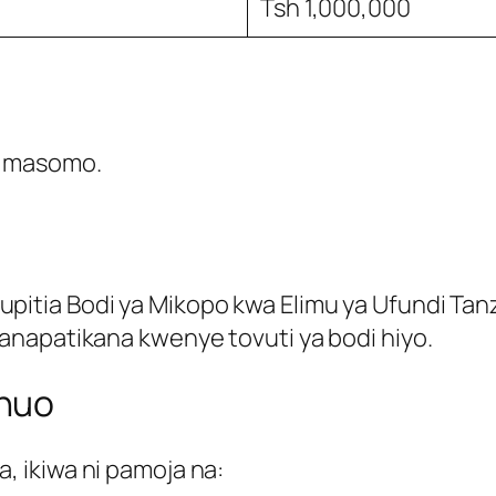
Tsh 1,000,000
ha masomo.
tia Bodi ya Mikopo kwa Elimu ya Ufundi Tanza
anapatikana kwenye tovuti ya bodi hiyo.
Chuo
 ikiwa ni pamoja na: