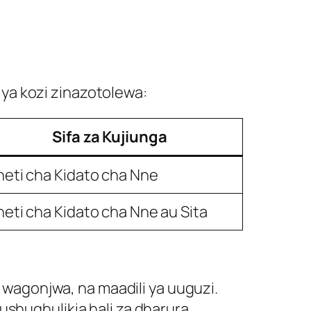
ya kozi zinazotolewa:
Sifa za Kujiunga
eti cha Kidato cha Nne
eti cha Kidato cha Nne au Sita
 wagonjwa, na maadili ya uuguzi.
shughulikia hali za dharura.