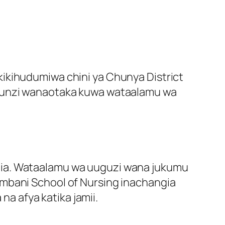
ikihudumiwa chini ya Chunya District
afunzi wanaotaka kuwa wataalamu wa
nia. Wataalamu wa uuguzi wana jukumu
ambani School of Nursing inachangia
 afya katika jamii.