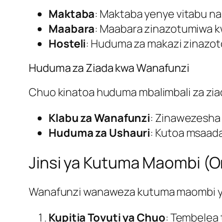
Maktaba
: Maktaba yenye vitabu na 
Maabara
: Maabara zinazotumiwa k
Hosteli
: Huduma za makazi zinazoto
Huduma za Ziada kwa Wanafunzi
Chuo kinatoa huduma mbalimbali za ziad
Klabu za Wanafunzi
: Zinawezesha 
Huduma za Ushauri
: Kutoa msaad
Jinsi ya Kutuma Maombi (On
Wanafunzi wanaweza kutuma maombi yao
Kupitia Tovuti ya Chuo
: Tembelea 