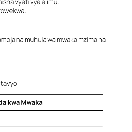
sha vyeti vya elimu.
iyowekwa.
pamoja na muhula wa mwaka mzima na
tavyo:
da kwa Mwaka