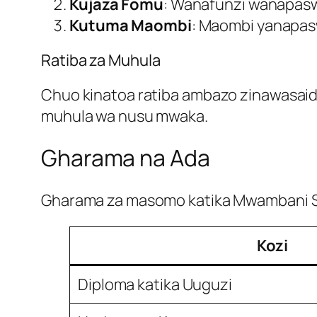
Kujaza Fomu
: Wanafunzi wanapaswa
Kutuma Maombi
: Maombi yanapasw
Ratiba za Muhula
Chuo kinatoa ratiba ambazo zinawasai
muhula wa nusu mwaka.
Gharama na Ada
Gharama za masomo katika Mwambani Sc
Kozi
Diploma katika Uuguzi