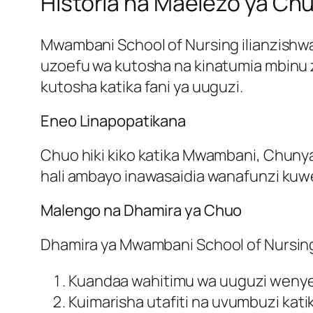
Historia na Maelezo ya Ch
Mwambani School of Nursing ilianzishwa 
uzoefu wa kutosha na kinatumia mbinu za
kutosha katika fani ya uuguzi.
Eneo Linapopatikana
Chuo hiki kiko katika Mwambani, Chunya, m
hali ambayo inawasaidia wanafunzi k
Malengo na Dhamira ya Chuo
Dhamira ya Mwambani School of Nursing 
Kuandaa wahitimu wa uuguzi wenye u
Kuimarisha utafiti na uvumbuzi kati