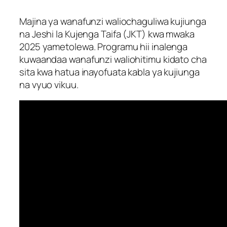
Majina ya wanafunzi waliochaguliwa kujiunga
na Jeshi la Kujenga Taifa (JKT) kwa mwaka
2025 yametolewa. Programu hii inalenga
kuwaandaa wanafunzi waliohitimu kidato cha
sita kwa hatua inayofuata kabla ya kujiunga
na vyuo vikuu.