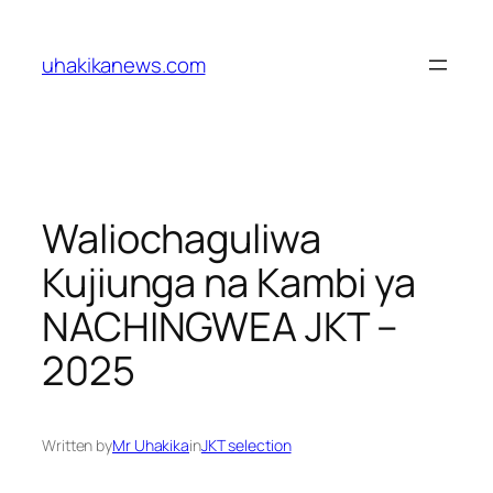
Skip
to
uhakikanews.com
content
Waliochaguliwa
Kujiunga na Kambi ya
NACHINGWEA JKT –
2025
Written by
Mr Uhakika
in
JKT selection