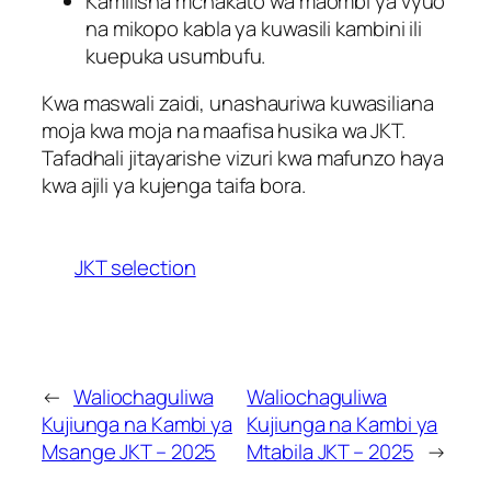
Kamilisha mchakato wa maombi ya vyuo
na mikopo kabla ya kuwasili kambini ili
kuepuka usumbufu.
Kwa maswali zaidi, unashauriwa kuwasiliana
moja kwa moja na maafisa husika wa JKT.
Tafadhali jitayarishe vizuri kwa mafunzo haya
kwa ajili ya kujenga taifa bora.
JKT selection
←
Waliochaguliwa
Waliochaguliwa
Kujiunga na Kambi ya
Kujiunga na Kambi ya
Msange JKT – 2025
Mtabila JKT – 2025
→