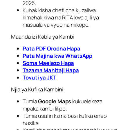
2025.
Kuhakikisha cheti cha kuzaliwa
kimehakikiwa na RITA kwa ajili ya
masuala ya vyuo na mikopo.
Maandalizi Kabla ya Kambi
Pata PDF Orodha Hapa
Pata Majina kwa WhatsApp
Soma Maelezo Hapa
Tazama Mahitaji Hapa
Tovuti ya JKT
Njia ya Kufika Kambini
Tumia
Google Maps
kukuelekeza
mpaka kambi lilipo.
Tumia usafiri kama basi kufika eneo
husika.