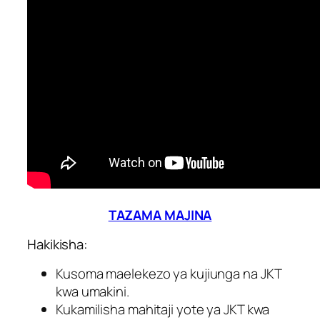
TAZAMA MAJINA
Hakikisha:
Kusoma maelekezo ya kujiunga na JKT
kwa umakini.
Kukamilisha mahitaji yote ya JKT kwa