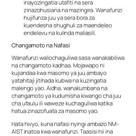
inayozingatia utafiti na sera
zinazohusiana na mazingira. Wanafunzi
hujifunza juu ya sera bora za
kuendesha shughuli za maendeleo
endelevu na kulinda maliasili.
Changamoto na Nafasi
Wanafunzi waliochaguliwa sasa wanakabiliwa
na changamoto kadhaa. Mojawapo ni
kujiandaa kwa masomo ya juu ambayo
yatahitaji jitihada kubwa na kuzingatia
malengo yao. Aidha, wanakumbana na
changamoto ya kudumisha kiwango cha juu
cha ufaulu ili waweze kuchaguliwa katika
hatua zinazofuata za masomo yao.
Hata hivyo, kuna nafasi nyingi ambazo NM–
AIST inatoa kwa wanafunzi. Taasisi hii ina