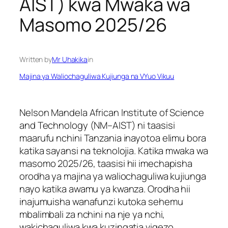
AIST) kwa Mwaka wa
Masomo 2025/26
Written by
Mr Uhakika
in
Majina ya Waliochaguliwa Kujiunga na VYuo Vikuu
Nelson Mandela African Institute of Science
and Technology (NM–AIST) ni taasisi
maarufu nchini Tanzania inayotoa elimu bora
katika sayansi na teknolojia. Katika mwaka wa
masomo 2025/26, taasisi hii imechapisha
orodha ya majina ya waliochaguliwa kujiunga
nayo katika awamu ya kwanza. Orodha hii
inajumuisha wanafunzi kutoka sehemu
mbalimbali za nchini na nje ya nchi,
wakichaguliwa kwa kuzingatia vigezo