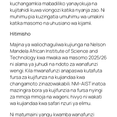
kuchangamkia mabadiliko yanayokuja na
kujitahidi kuwa viongozi katika nyanja zao. Ni
muhimu pia kuzingatia umuhimu wa umakini
katika masomo na uhusiano wa kijamii.
Hitimisho
Majina ya waliochaguliwa kujiunga na Nelson
Mandela African Institute of Science and
Technology kwa mwaka wa masomo 2025/26
ni alama ya juhudi na ndoto za wanafunzi
wengi. Kila mwanafunzi anapaswa kutafuta
fursa za kujifunza na kujiandaa kwa
changamoto zinazowakabili. NM–AIST inatoa
mazingira bora ya kujifunzia na fursa nyingi
za mmoja mmoja na wageni, hivyo ni wakati
wa kujiandaa kwa safari nzuri ya elimu.
Ni matumaini yangu kwamba wanafunzi