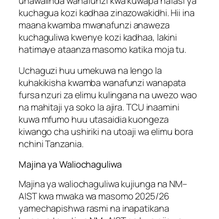
unawalinda wanafunzi kwa kuwapa nafasi ya
kuchagua kozi kadhaa zinazowakidhi. Hii ina
maana kwamba mwanafunzi anaweza
kuchaguliwa kwenye kozi kadhaa, lakini
hatimaye ataanza masomo katika moja tu.
Uchaguzi huu umekuwa na lengo la
kuhakikisha kwamba wanafunzi wanapata
fursa nzuri za elimu kulingana na uwezo wao
na mahitaji ya soko la ajira. TCU inaamini
kuwa mfumo huu utasaidia kuongeza
kiwango cha ushiriki na utoaji wa elimu bora
nchini Tanzania.
Majina ya Waliochaguliwa
Majina ya waliochaguliwa kujiunga na NM–
AIST kwa mwaka wa masomo 2025/26
yamechapishwa rasmi na inapatikana