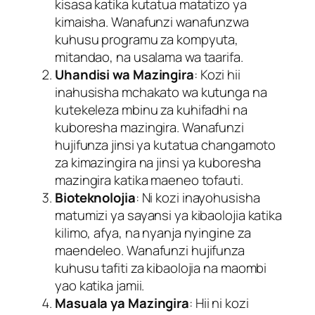
kisasa katika kutatua matatizo ya
kimaisha. Wanafunzi wanafunzwa
kuhusu programu za kompyuta,
mitandao, na usalama wa taarifa.
Uhandisi wa Mazingira
: Kozi hii
inahusisha mchakato wa kutunga na
kutekeleza mbinu za kuhifadhi na
kuboresha mazingira. Wanafunzi
hujifunza jinsi ya kutatua changamoto
za kimazingira na jinsi ya kuboresha
mazingira katika maeneo tofauti.
Bioteknolojia
: Ni kozi inayohusisha
matumizi ya sayansi ya kibaolojia katika
kilimo, afya, na nyanja nyingine za
maendeleo. Wanafunzi hujifunza
kuhusu tafiti za kibaolojia na maombi
yao katika jamii.
Masuala ya Mazingira
: Hii ni kozi