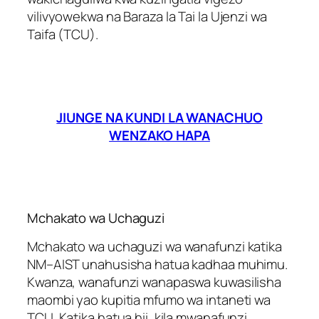
vilivyowekwa na Baraza la Tai la Ujenzi wa
Taifa (TCU).
JIUNGE NA KUNDI LA WANACHUO
WENZAKO HAPA
Mchakato wa Uchaguzi
Mchakato wa uchaguzi wa wanafunzi katika
NM–AIST unahusisha hatua kadhaa muhimu.
Kwanza, wanafunzi wanapaswa kuwasilisha
maombi yao kupitia mfumo wa intaneti wa
TCU. Katika hatua hii, kila mwanafunzi