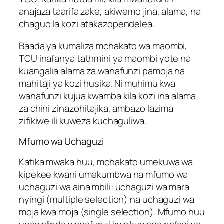
anajaza taarifa zake, akiwemo jina, alama, na
chaguo la kozi atakazopendelea.
Baada ya kumaliza mchakato wa maombi,
TCU inafanya tathmini ya maombi yote na
kuangalia alama za wanafunzi pamoja na
mahitaji ya kozi husika. Ni muhimu kwa
wanafunzi kujua kwamba kila kozi ina alama
za chini zinazohitajika, ambazo lazima
zifikiwe ili kuweza kuchaguliwa.
Mfumo wa Uchaguzi
Katika mwaka huu, mchakato umekuwa wa
kipekee kwani umekumbwa na mfumo wa
uchaguzi wa aina mbili: uchaguzi wa mara
nyingi (multiple selection) na uchaguzi wa
moja kwa moja (single selection). Mfumo huu