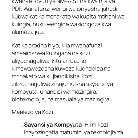
kwenye tovuti ya NM–AIST na kwa njia ya
PDF. Wanafunzi wengi walionyesha juhudi
kubwa katika mchakato wa kupita mtihani wa
kuingia, huku wengine wakiongoza kwa
alama za juu.
Katika orodha hiyo, kila mwanafunzi
ameainishwa kulingana na kozi
aliyochaguliwa, kitu ambacho
kimewawezesha kuweza kuendelea na
mchakato wa kujiandikisha. Kozi
zilizochaguliwa zinajumuisha sayansi ya
kompyuta, uhandisi wa mazingira,
bioteknolojia, na masuala ya mazingira.
Maelezo ya Kozi
Sayansi ya Kompyuta
: Hii ni kozi
inayozingatia matumizi ya teknolojia za