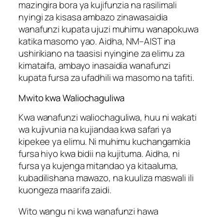
mazingira bora ya kujifunzia na rasilimali
nyingi za kisasa ambazo zinawasaidia
wanafunzi kupata ujuzi muhimu wanapokuwa
katika masomo yao. Aidha, NM–AIST ina
ushirikiano na taasisi nyingine za elimu za
kimataifa, ambayo inasaidia wanafunzi
kupata fursa za ufadhili wa masomo na tafiti.
Mwito kwa Waliochaguliwa
Kwa wanafunzi waliochaguliwa, huu ni wakati
wa kujivunia na kujiandaa kwa safari ya
kipekee ya elimu. Ni muhimu kuchangamkia
fursa hiyo kwa bidii na kujituma. Aidha, ni
fursa ya kujenga mitandao ya kitaaluma,
kubadilishana mawazo, na kuuliza maswali ili
kuongeza maarifa zaidi.
Wito wangu ni kwa wanafunzi hawa