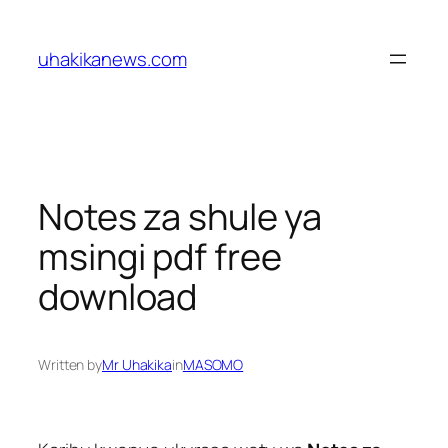
Skip
to
uhakikanews.com
content
Notes za shule ya
msingi pdf free
download
Written by
Mr Uhakika
in
MASOMO