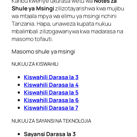
Karibu kwenye ukurasa wetu wa
Notes za
Shule ya Msingi
zilizotayarishwa kwa mujibu
wa mtaala mpya wa elimu ya msingi nchini
Tanzania. Hapa, unaweza kupata nukuu
mbalimbali zilizogawanywa kwa madarasa na
masomo tofauti.
Masomo shule ya msingi
NUKUU ZA KISWAHILI
Kiswahili Darasa la 3
Kiswahili Darasa la 4
Kiswahili Darasa la 5
Kiswahili Darasa la 6
Kiswahili Darasa la 7
NUKUU ZA SAYANSI NA TEKNOLOJIA
Sayansi Darasa la 3