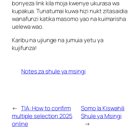
bonyeza link kila moja kwenye ukurasa wa
kupakua. Tunatumai kuwa hizi nukt zitasaidia
wanafunzi katika masomo yao na kuimarisha
uelewa wao.
Karibu na ujiunge na jumuia yetu ya
kujifunza!
Notes za shule ya msingi
←
TIA: How to confirm
Somo la Kiswahili
multiple selection 2025
Shule ya Msingi
online
→