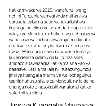
Katika mwaka wa 2025, wanafunzi wengi
nchini Tanzania wameshinda mtihani wa
darasa la saba na sasa wanakaribishwa
kujiunga na elimu ya sekondari. Hapa katika
wilaya ya Monduli, mchakato wa uchaguzi wa
wanafunzi waliochaguliwa kujiunga kidato
cha kwanza umefanyika kwa makini na kwa
uwazi. Wanafunzi hawa now wana fursa ya
kujiendeleza kielimu na kujifunza skills
ambazo zitawasaidia katika maisha yao ya
baadaye. Katika makala hii, tutazungumzia
jinsi ya kuangalia majina ya waliochaguliwa,
taarifa kuhusu shule za Monduli, na faida na
changamoto zinazokabili wanafunzi katika
safari hii ya elimu.
Jinsi ya Kuangalia Majina ya