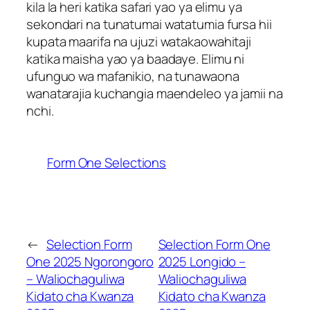
kila la heri katika safari yao ya elimu ya
sekondari na tunatumai watatumia fursa hii
kupata maarifa na ujuzi watakaowahitaji
katika maisha yao ya baadaye. Elimu ni
ufunguo wa mafanikio, na tunawaona
wanatarajia kuchangia maendeleo ya jamii na
nchi.
Form One Selections
←
Selection Form
Selection Form One
One 2025 Ngorongoro
2025 Longido –
– Waliochaguliwa
Waliochaguliwa
Kidato cha Kwanza
Kidato cha Kwanza