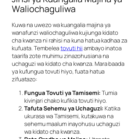
Waliochaguliwa
Kuwa na uwezo wa kuangalia majina ya
wanafunzi waliochaguliwa kujiunga kidato
cha kwanza ni rahisi na kuna hatua kadhaa za
kufuata. Tembelea
tovuti hii
ambayo inatoa
taarifa zote muhimu zinazohusiana na
uchaguzi wa kidato cha kwanza. Mara baada
ya kufungua tovuti hiyo, fuata hatua
zifuatazo:
Fungua Tovuti ya Tamisemi:
Tumia
kivinjari chako kufikia tovuti hiyo.
Tafuta Sehemu ya Uchaguzi:
Katika
ukurasa wa Tamisemi, kutakuwa na
sehemu maalum inayohusu uchaguzi
wa kidato cha kwanza.