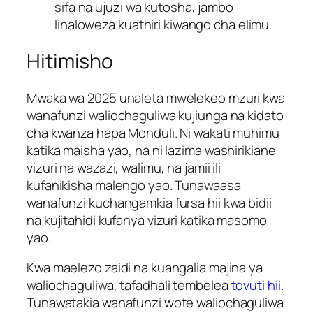
sifa na ujuzi wa kutosha, jambo
linaloweza kuathiri kiwango cha elimu.
Hitimisho
Mwaka wa 2025 unaleta mwelekeo mzuri kwa
wanafunzi waliochaguliwa kujiunga na kidato
cha kwanza hapa Monduli. Ni wakati muhimu
katika maisha yao, na ni lazima washirikiane
vizuri na wazazi, walimu, na jamii ili
kufanikisha malengo yao. Tunawaasa
wanafunzi kuchangamkia fursa hii kwa bidii
na kujitahidi kufanya vizuri katika masomo
yao.
Kwa maelezo zaidi na kuangalia majina ya
waliochaguliwa, tafadhali tembelea
tovuti hii
.
Tunawatakia wanafunzi wote waliochaguliwa