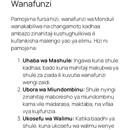
Wanafunzi
Pamoja na fursa hizi, wanafunzi wa Monduli
wanakabiliwa na changamoto kadhaa
ambazo zinahitaji kushughulikiwa ili
kufanikisha malengo yao ya elimu. Hizi ni
pamoja na:
Uhaba wa Mashule:
Ingawa kuna shule
kadhaa, bado kuna mahitaji makubwa ya
shule za ziada ili kuvutia wanafunzi
wengi zaidi.
Ubora wa Miundombinu:
Shule nyingi
zinahitaji maboresho ya miundombinu
kama vile madarasa, maktaba, na vifaa
vya kujifunzia.
Ukosefu wa Walimu:
Katika baadhi ya
shule, kuna ukosefu wa walimu wenye