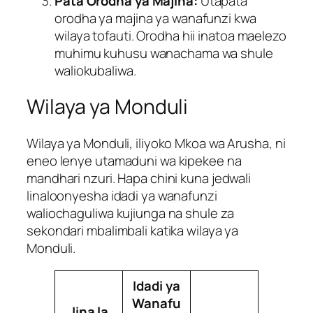
Pata Orodha ya Majina:
Utapata
orodha ya majina ya wanafunzi kwa
wilaya tofauti. Orodha hii inatoa maelezo
muhimu kuhusu wanachama wa shule
waliokubaliwa.
Wilaya ya Monduli
Wilaya ya Monduli, iliyoko Mkoa wa Arusha, ni
eneo lenye utamaduni wa kipekee na
mandhari nzuri. Hapa chini kuna jedwali
linaloonyesha idadi ya wanafunzi
waliochaguliwa kujiunga na shule za
sekondari mbalimbali katika wilaya ya
Monduli.
Idadi ya
Wanafu
Jina la