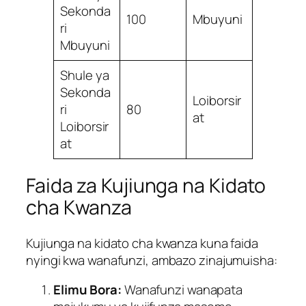
Sekonda
100
Mbuyuni
ri
Mbuyuni
Shule ya
Sekonda
Loiborsir
ri
80
at
Loiborsir
at
Faida za Kujiunga na Kidato
cha Kwanza
Kujiunga na kidato cha kwanza kuna faida
nyingi kwa wanafunzi, ambazo zinajumuisha:
Elimu Bora:
Wanafunzi wanapata