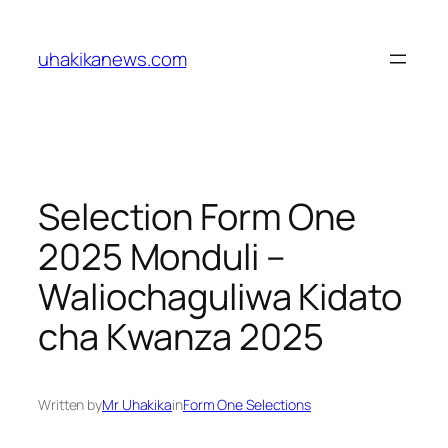
Skip
to
uhakikanews.com
content
Selection Form One
2025 Monduli –
Waliochaguliwa Kidato
cha Kwanza 2025
Written by
Mr Uhakika
in
Form One Selections