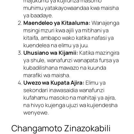
majukumu ya kujifunza masomo
muhimu yatakayowaandaa kwa maisha
ya baadaye.
Maendeleo ya Kitaaluma:
Wanajenga
msingi mzuri kwa ajili ya mitihani ya
kitaifa, ambapo wako katika nafasi ya
kuendelea na elimu ya juu.
Uhusiano wa Kijamii:
Katika mazingira
ya shule, wanafunzi wanapata fursa ya
kubadilishana mawazo na kuunda
marafiki wa maisha.
Uwezo wa Kupata Ajira:
Elimu ya
sekondari inawasaidia wanafunzi
kufahamu masoko na mahitaji ya ajira,
na hivyo kujenga ujuzi wa kujiendesha
wenyewe.
Changamoto Zinazokabili