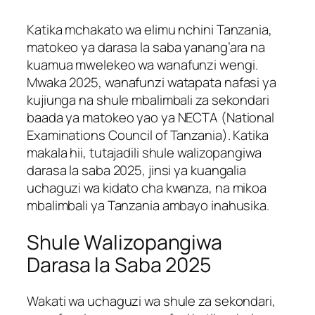
Katika mchakato wa elimu nchini Tanzania,
matokeo ya darasa la saba yanang’ara na
kuamua mwelekeo wa wanafunzi wengi.
Mwaka 2025, wanafunzi watapata nafasi ya
kujiunga na shule mbalimbali za sekondari
baada ya matokeo yao ya NECTA (National
Examinations Council of Tanzania). Katika
makala hii, tutajadili shule walizopangiwa
darasa la saba 2025, jinsi ya kuangalia
uchaguzi wa kidato cha kwanza, na mikoa
mbalimbali ya Tanzania ambayo inahusika.
Shule Walizopangiwa
Darasa la Saba 2025
Wakati wa uchaguzi wa shule za sekondari,