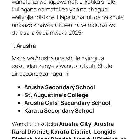
wanafunzi wanapewa nafasi katika shule
kulingana na matokeo yao na chaguo
waliyojiandikisha. Hapa kuna mikoa na shule
ambazo zinaweza kuwa na wanafunzi wa
darasa la saba mwaka 2025:
1.
Arusha
Mkoa wa Arusha una shule nyingi za
sekondari zenye viwango tofauti. Shule
zinazoongoza hapa ni:
Arusha Secondary School
St. Augustine’s College
Arusha Girls’ Secondary School
Karatu Secondary School
Wanafunzi kutoka
Arusha City
,
Arusha
Rural District
,
Karatu District
,
Longido