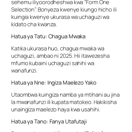
sehemu iliyoorodheshwa kwa “Form One
Selection”. Bonyeza kwenye kiungo hicho ili
kuingia kwenye ukurasa wa uchaguzi wa
kidato cha kwanza.
Hatua ya Tatu: Chagua Mwaka
Katika ukurasa huo, chagua mwaka wa
uchaguzi, ambao ni 2025. Hii itawezesha
mfumo kubaini uchaguzi sahihi wa
wanafunzi.
Hatua ya Nne: Ingiza Maelezo Yako
Utaombwa kuingiza namba ya mtihani au jina
la mwanafunzi ili kupata matokeo. Hakikisha
unaingiza maelezo haya kwa usahihi.
Hatua ya Tano: Fanya Utafutaji