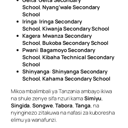
Geita
:
Geita Secondary
School
,
Nyang’wale Secondary
School
Iringa
:
Iringa Secondary
School
,
Kiwanja Secondary School
Kagera
:
Mwanza Secondary
School
,
Bukoba Secondary School
Pwani
:
Bagamoyo Secondary
School
,
Kibaha Technical Secondary
School
Shinyanga
:
Shinyanga Secondary
School
,
Kahama Secondary School
Mikoa mbalimbali ya Tanzania ambayo ikiwa
na shule zenye sifa nzuri kama
Simiyu
,
Singida
,
Songwe
,
Tabora
,
Tanga
, na
nyinginezo zitakuwa na nafasi za kuboresha
elimu ya wanafunzi.