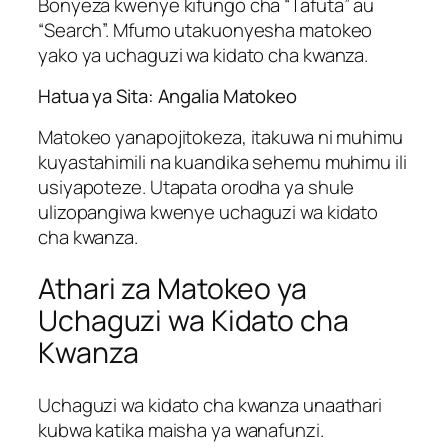
Bonyeza kwenye kifungo cha “Tafuta” au
“Search”. Mfumo utakuonyesha matokeo
yako ya uchaguzi wa kidato cha kwanza.
Hatua ya Sita: Angalia Matokeo
Matokeo yanapojitokeza, itakuwa ni muhimu
kuyastahimili na kuandika sehemu muhimu ili
usiyapoteze. Utapata orodha ya shule
ulizopangiwa kwenye uchaguzi wa kidato
cha kwanza.
Athari za Matokeo ya
Uchaguzi wa Kidato cha
Kwanza
Uchaguzi wa kidato cha kwanza unaathari
kubwa katika maisha ya wanafunzi.