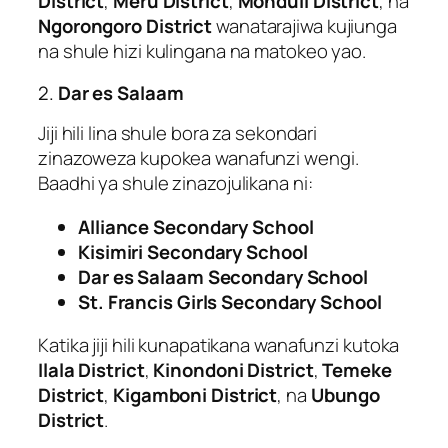
District
,
Meru District
,
Monduli District
, na
Ngorongoro District
wanatarajiwa kujiunga
na shule hizi kulingana na matokeo yao.
2.
Dar es Salaam
Jiji hili lina shule bora za sekondari
zinazoweza kupokea wanafunzi wengi.
Baadhi ya shule zinazojulikana ni:
Alliance Secondary School
Kisimiri Secondary School
Dar es Salaam Secondary School
St. Francis Girls Secondary School
Katika jiji hili kunapatikana wanafunzi kutoka
Ilala District
,
Kinondoni District
,
Temeke
District
,
Kigamboni District
, na
Ubungo
District
.