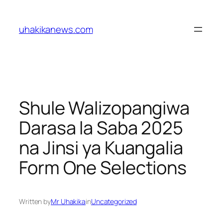
Skip
to
uhakikanews.com
content
Shule Walizopangiwa
Darasa la Saba 2025
na Jinsi ya Kuangalia
Form One Selections
Written by
Mr Uhakika
in
Uncategorized