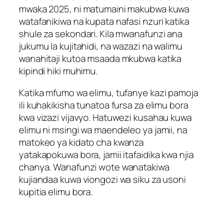
mwaka 2025, ni matumaini makubwa kuwa
watafanikiwa na kupata nafasi nzuri katika
shule za sekondari. Kila mwanafunzi ana
jukumu la kujitahidi, na wazazi na walimu
wanahitaji kutoa msaada mkubwa katika
kipindi hiki muhimu.
Katika mfumo wa elimu, tufanye kazi pamoja
ili kuhakikisha tunatoa fursa za elimu bora
kwa vizazi vijavyo. Hatuwezi kusahau kuwa
elimu ni msingi wa maendeleo ya jamii, na
matokeo ya kidato cha kwanza
yatakapokuwa bora, jamii itafaidika kwa njia
chanya. Wanafunzi wote wanatakiwa
kujiandaa kuwa viongozi wa siku za usoni
kupitia elimu bora.