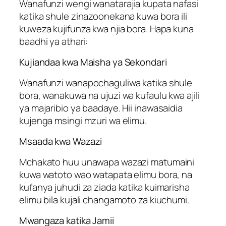
Wanafunzi wengi wanatarajia kupata nafasi
katika shule zinazoonekana kuwa bora ili
kuweza kujifunza kwa njia bora. Hapa kuna
baadhi ya athari:
Kujiandaa kwa Maisha ya Sekondari
Wanafunzi wanapochaguliwa katika shule
bora, wanakuwa na ujuzi wa kufaulu kwa ajili
ya majaribio ya baadaye. Hii inawasaidia
kujenga msingi mzuri wa elimu.
Msaada kwa Wazazi
Mchakato huu unawapa wazazi matumaini
kuwa watoto wao watapata elimu bora, na
kufanya juhudi za ziada katika kuimarisha
elimu bila kujali changamoto za kiuchumi.
Mwangaza katika Jamii