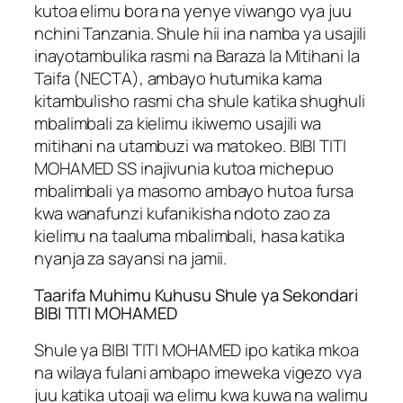
kutoa elimu bora na yenye viwango vya juu
nchini Tanzania. Shule hii ina namba ya usajili
inayotambulika rasmi na Baraza la Mitihani la
Taifa (NECTA), ambayo hutumika kama
kitambulisho rasmi cha shule katika shughuli
mbalimbali za kielimu ikiwemo usajili wa
mitihani na utambuzi wa matokeo. BIBI TITI
MOHAMED SS inajivunia kutoa michepuo
mbalimbali ya masomo ambayo hutoa fursa
kwa wanafunzi kufanikisha ndoto zao za
kielimu na taaluma mbalimbali, hasa katika
nyanja za sayansi na jamii.
Taarifa Muhimu Kuhusu Shule ya Sekondari
BIBI TITI MOHAMED
Shule ya BIBI TITI MOHAMED ipo katika mkoa
na wilaya fulani ambapo imeweka vigezo vya
juu katika utoaji wa elimu kwa kuwa na walimu