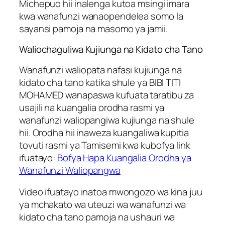
Michepuo hii inalenga kutoa msingi imara
kwa wanafunzi wanaopendelea somo la
sayansi pamoja na masomo ya jamii.
Waliochaguliwa Kujiunga na Kidato cha Tano
Wanafunzi waliopata nafasi kujiunga na
kidato cha tano katika shule ya BIBI TITI
MOHAMED wanapaswa kufuata taratibu za
usajili na kuangalia orodha rasmi ya
wanafunzi waliopangiwa kujiunga na shule
hii. Orodha hii inaweza kuangaliwa kupitia
tovuti rasmi ya Tamisemi kwa kubofya link
ifuatayo:
Bofya Hapa Kuangalia Orodha ya
Wanafunzi Waliopangwa
Video ifuatayo inatoa mwongozo wa kina juu
ya mchakato wa uteuzi wa wanafunzi wa
kidato cha tano pamoja na ushauri wa