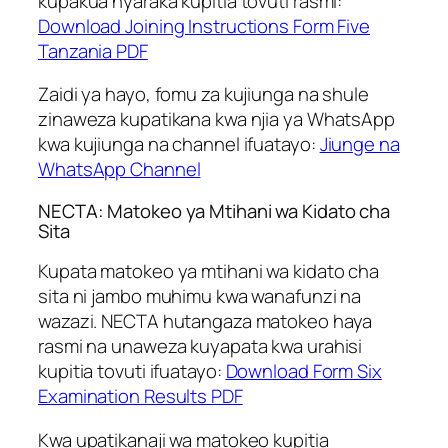
kupakua nyaraka kupitia tovuti rasmi:
Download Joining Instructions Form Five
Tanzania PDF
Zaidi ya hayo, fomu za kujiunga na shule
zinaweza kupatikana kwa njia ya WhatsApp
kwa kujiunga na channel ifuatayo:
Jiunge na
WhatsApp Channel
NECTA: Matokeo ya Mtihani wa Kidato cha
Sita
Kupata matokeo ya mtihani wa kidato cha
sita ni jambo muhimu kwa wanafunzi na
wazazi. NECTA hutangaza matokeo haya
rasmi na unaweza kuyapata kwa urahisi
kupitia tovuti ifuatayo:
Download Form Six
Examination Results PDF
Kwa upatikanaji wa matokeo kupitia