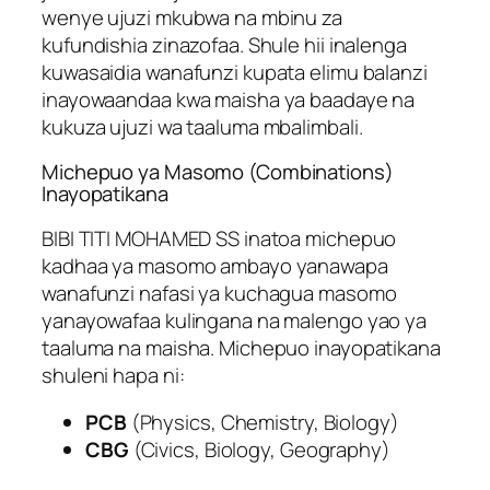
wenye ujuzi mkubwa na mbinu za
kufundishia zinazofaa. Shule hii inalenga
kuwasaidia wanafunzi kupata elimu balanzi
inayowaandaa kwa maisha ya baadaye na
kukuza ujuzi wa taaluma mbalimbali.
Michepuo ya Masomo (Combinations)
Inayopatikana
BIBI TITI MOHAMED SS inatoa michepuo
kadhaa ya masomo ambayo yanawapa
wanafunzi nafasi ya kuchagua masomo
yanayowafaa kulingana na malengo yao ya
taaluma na maisha. Michepuo inayopatikana
shuleni hapa ni:
PCB
(Physics, Chemistry, Biology)
CBG
(Civics, Biology, Geography)