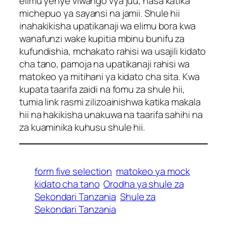
elimu yenye viwango vya juu, hasa katika
michepuo ya sayansi na jamii. Shule hii
inahakikisha upatikanaji wa elimu bora kwa
wanafunzi wake kupitia mbinu bunifu za
kufundishia, mchakato rahisi wa usajili kidato
cha tano, pamoja na upatikanaji rahisi wa
matokeo ya mitihani ya kidato cha sita. Kwa
kupata taarifa zaidi na fomu za shule hii,
tumia link rasmi zilizoainishwa katika makala
hii na hakikisha unakuwa na taarifa sahihi na
za kuaminika kuhusu shule hii.
form five selection
matokeo ya mock
kidato cha tano
Orodha ya shule za
Sekondari Tanzania
Shule za
Sekondari Tanzania