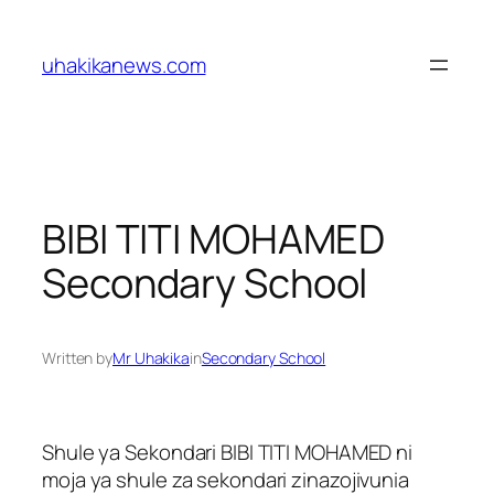
Skip
to
uhakikanews.com
content
BIBI TITI MOHAMED
Secondary School
Written by
Mr Uhakika
in
Secondary School
Shule ya Sekondari BIBI TITI MOHAMED ni
moja ya shule za sekondari zinazojivunia