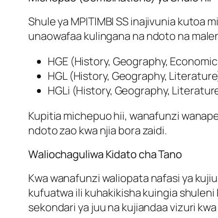
Shule ya MPITIMBI SS inajivunia kutoa
unaowafaa kulingana na ndoto na maleng
HGE (History, Geography, Economic
HGL (History, Geography, Literature
HGLi (History, Geography, Literature
Kupitia michepuo hii, wanafunzi wanape
ndoto zao kwa njia bora zaidi.
Waliochaguliwa Kidato cha Tano
Kwa wanafunzi waliopata nafasi ya kuji
kufuatwa ili kuhakikisha kuingia shulen
sekondari ya juu na kujiandaa vizuri kw