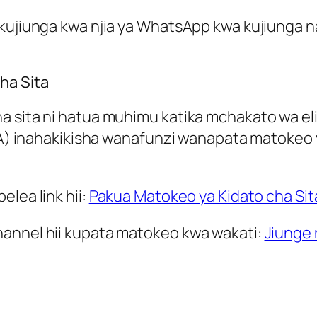
kujiunga kwa njia ya WhatsApp kwa kujiunga na
ha Sita
a sita ni hatua muhimu katika mchakato wa el
ECTA) inahakikisha wanafunzi wanapata matokeo
lea link hii:
Pakua Matokeo ya Kidato cha Sit
hannel hii kupata matokeo kwa wakati:
Jiunge 