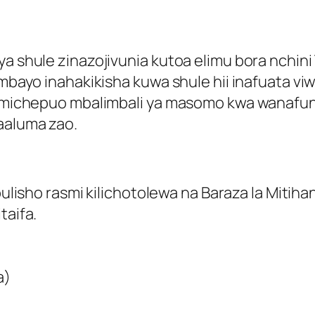
ya shule zinazojivunia kutoa elimu bora nchini
ambayo inahakikisha kuwa shule hii inafuata viwa
oa michepuo mbalimbali ya masomo kwa wanafun
aaluma zao.
lisho rasmi kilichotolewa na Baraza la Mitihan
taifa.
a)