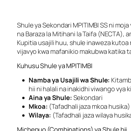
Shule ya Sekondari MPITIMBI SS ni moja 
na Baraza la Mitihani la Taifa (NECTA), 
Kupitia usajili huu, shule inaweza kut
vijavyo kwa mafanikio makubwa katika t
Kuhusu Shule ya MPITIMBI
Namba ya Usajili wa Shule:
Kitambu
hii ni halali na inakidhi viwango vya ki
Aina ya Shule:
Sekondari
Mkoa:
(Tafadhali jaza mkoa husika)
Wilaya:
(Tafadhali jaza wilaya husik
Michepuo (Combinations) ya Shule hii