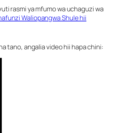
ovuti rasmi ya mfumo wa uchaguzi wa
afunzi Waliopangwa Shule hii
 tano, angalia video hii hapa chini: