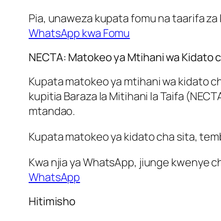
Pia, unaweza kupata fomu na taarifa za 
WhatsApp kwa Fomu
NECTA: Matokeo ya Mtihani wa Kidato c
Kupata matokeo ya mtihani wa kidato ch
kupitia Baraza la Mitihani la Taifa (N
mtandao.
Kupata matokeo ya kidato cha sita, tembe
Kwa njia ya WhatsApp, jiunge kwenye c
WhatsApp
Hitimisho