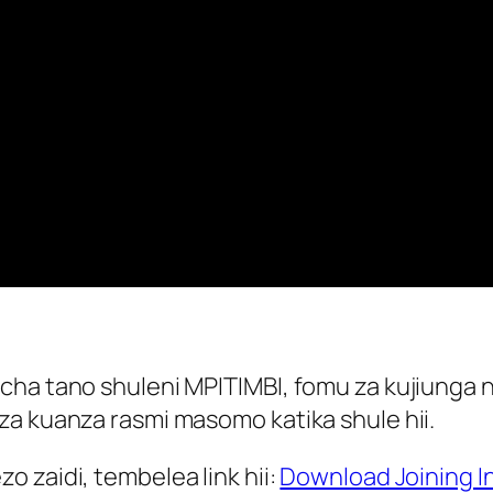
cha tano shuleni MPITIMBI, fomu za kujiunga 
za kuanza rasmi masomo katika shule hii.
 zaidi, tembelea link hii:
Download Joining I