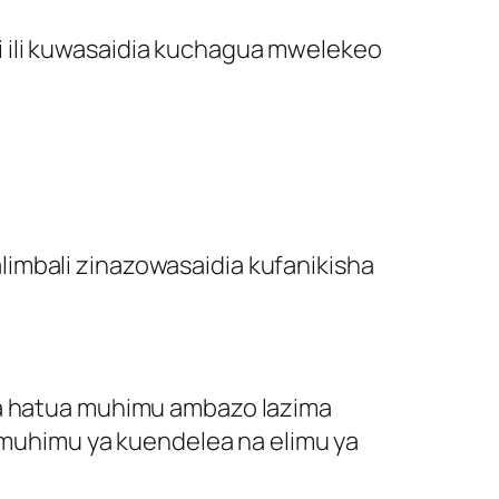
i ili kuwasaidia kuchagua mwelekeo
imbali zinazowasaidia kufanikisha
una hatua muhimu ambazo lazima
a muhimu ya kuendelea na elimu ya