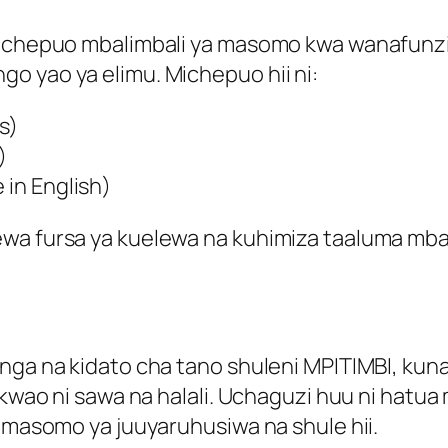
 michepuo mbalimbali ya masomo kwa wanafunz
o yao ya elimu. Michepuo hii ni:
s)
)
 in English)
wa fursa ya kuelewa na kuhimiza taaluma mbal
unga na kidato cha tano shuleni MPITIMBI, k
i kwao ni sawa na halali. Uchaguzi huu ni hatu
a masomo ya juuyaruhusiwa na shule hii.