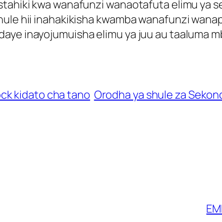
stahiki kwa wanafunzi wanaotafuta elimu ya s
hule hii inahakikisha kwamba wanafunzi wanap
aye inayojumuisha elimu ya juu au taaluma mb
ck kidato cha tano
Orodha ya shule za Sekond
EM