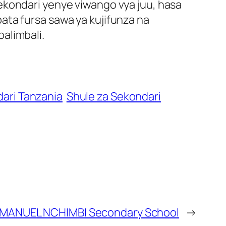
ekondari yenye viwango vya juu, hasa
ata fursa sawa ya kujifunza na
alimbali.
ari Tanzania
Shule za Sekondari
MANUEL NCHIMBI Secondary School
→