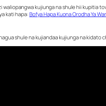
waliopangwa kujiunga na shule hii kupitia t
ya kati hapa:
Bofya Hapa Kuona Orodha Ya Wan
agua shule na kujiandaa kujiunga na kidato cha