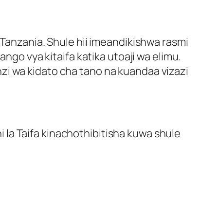
 Tanzania. Shule hii imeandikishwa rasmi
ngo vya kitaifa katika utoaji wa elimu.
zi wa kidato cha tano na kuandaa vizazi
i la Taifa kinachothibitisha kuwa shule