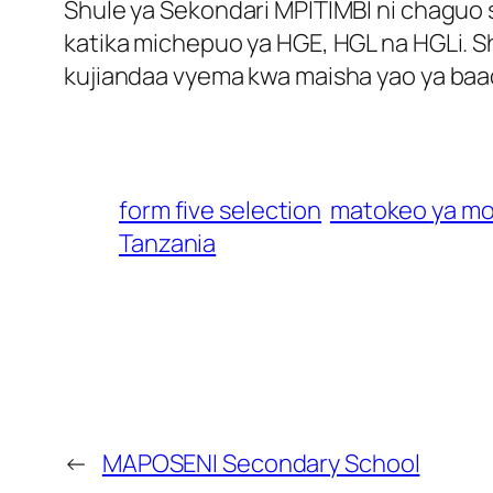
Shule ya Sekondari MPITIMBI ni chaguo 
katika michepuo ya HGE, HGL na HGLi. S
kujiandaa vyema kwa maisha yao ya baad
form five selection
matokeo ya mo
Tanzania
←
MAPOSENI Secondary School