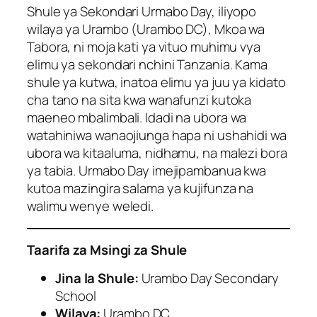
Shule ya Sekondari Urmabo Day, iliyopo
wilaya ya Urambo (Urambo DC), Mkoa wa
Tabora, ni moja kati ya vituo muhimu vya
elimu ya sekondari nchini Tanzania. Kama
shule ya kutwa, inatoa elimu ya juu ya kidato
cha tano na sita kwa wanafunzi kutoka
maeneo mbalimbali. Idadi na ubora wa
watahiniwa wanaojiunga hapa ni ushahidi wa
ubora wa kitaaluma, nidhamu, na malezi bora
ya tabia. Urmabo Day imejipambanua kwa
kutoa mazingira salama ya kujifunza na
walimu wenye weledi.
Taarifa za Msingi za Shule
Jina la Shule:
Urambo Day Secondary
School
Wilaya:
Urambo DC