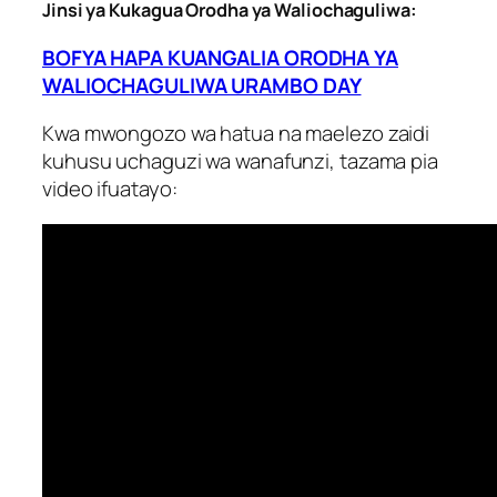
Jinsi ya Kukagua Orodha ya Waliochaguliwa:
BOFYA HAPA KUANGALIA ORODHA YA
WALIOCHAGULIWA URAMBO DAY
Kwa mwongozo wa hatua na maelezo zaidi
kuhusu uchaguzi wa wanafunzi, tazama pia
video ifuatayo: