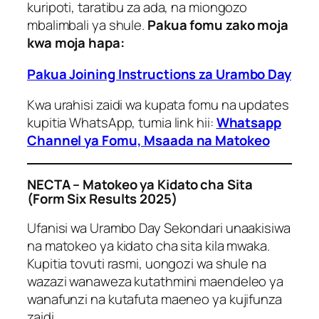
kuripoti, taratibu za ada, na miongozo
mbalimbali ya shule.
Pakua fomu zako moja
kwa moja hapa:
Pakua Joining Instructions za Urambo Day
Kwa urahisi zaidi wa kupata fomu na updates
kupitia WhatsApp, tumia link hii:
Whatsapp
Channel ya Fomu, Msaada na Matokeo
NECTA – Matokeo ya Kidato cha Sita
(Form Six Results 2025)
Ufanisi wa Urambo Day Sekondari unaakisiwa
na matokeo ya kidato cha sita kila mwaka.
Kupitia tovuti rasmi, uongozi wa shule na
wazazi wanaweza kutathmini maendeleo ya
wanafunzi na kutafuta maeneo ya kujifunza
zaidi.