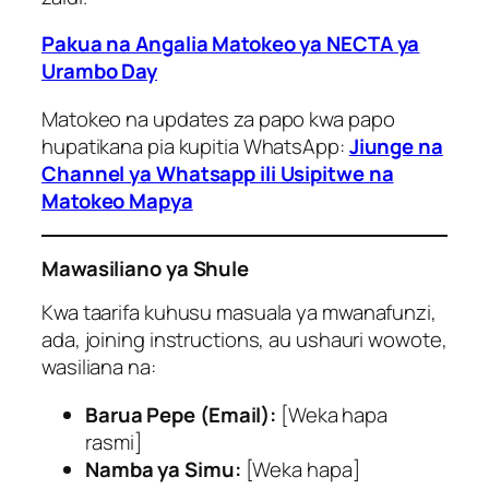
Pakua na Angalia Matokeo ya NECTA ya
Urambo Day
Matokeo na updates za papo kwa papo
hupatikana pia kupitia WhatsApp:
Jiunge na
Channel ya Whatsapp ili Usipitwe na
Matokeo Mapya
Mawasiliano ya Shule
Kwa taarifa kuhusu masuala ya mwanafunzi,
ada, joining instructions, au ushauri wowote,
wasiliana na:
Barua Pepe (Email):
[Weka hapa
rasmi]
Namba ya Simu:
[Weka hapa]