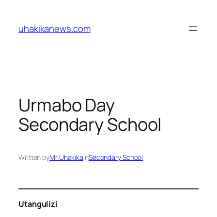
Skip
to
uhakikanews.com
content
Urmabo Day
Secondary School
Written by
Mr Uhakika
in
Secondary School
Utangulizi