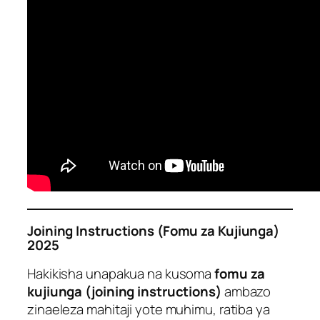
Joining Instructions (Fomu za Kujiunga)
2025
Hakikisha unapakua na kusoma
fomu za
kujiunga (joining instructions)
ambazo
zinaeleza mahitaji yote muhimu, ratiba ya