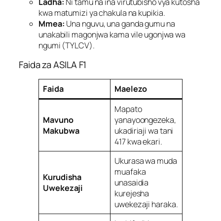
Ladha:
Ni tamu na ina virutubisho vya kutosha
kwa matumizi ya chakula na kupikia.
Mmea:
Una nguvu, una ganda gumu na
unakabili magonjwa kama vile ugonjwa wa
ngumi (TYLCV).
Faida za ASILA F1
Faida
Maelezo
Mapato
Mavuno
yanayoongezeka,
Makubwa
ukadiriaji wa tani
417 kwa ekari.
Ukurasa wa muda
muafaka
Kurudisha
unasaidia
Uwekezaji
kurejesha
uwekezaji haraka.