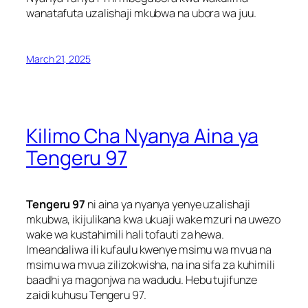
wanatafuta uzalishaji mkubwa na ubora wa juu.
March 21, 2025
Kilimo Cha Nyanya Aina ya
Tengeru 97
Tengeru 97
ni aina ya nyanya yenye uzalishaji
mkubwa, ikijulikana kwa ukuaji wake mzuri na uwezo
wake wa kustahimili hali tofauti za hewa.
Imeandaliwa ili kufaulu kwenye msimu wa mvua na
msimu wa mvua zilizokwisha, na ina sifa za kuhimili
baadhi ya magonjwa na wadudu. Hebu tujifunze
zaidi kuhusu Tengeru 97.