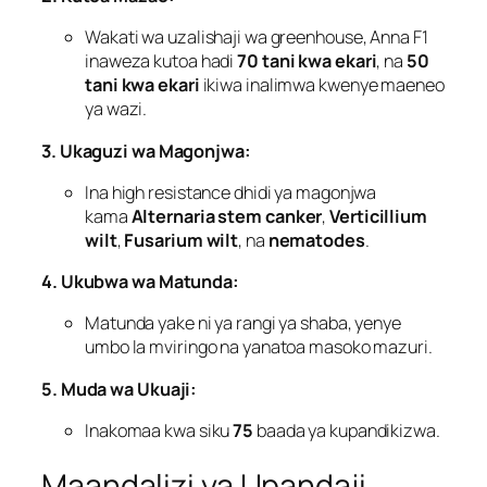
Wakati wa uzalishaji wa greenhouse, Anna F1
inaweza kutoa hadi
70 tani kwa ekari
, na
50
tani kwa ekari
ikiwa inalimwa kwenye maeneo
ya wazi.
3. Ukaguzi wa Magonjwa:
Ina high resistance dhidi ya magonjwa
kama
Alternaria stem canker
,
Verticillium
wilt
,
Fusarium wilt
, na
nematodes
.
4. Ukubwa wa Matunda:
Matunda yake ni ya rangi ya shaba, yenye
umbo la mviringo na yanatoa masoko mazuri.
5. Muda wa Ukuaji:
Inakomaa kwa siku
75
baada ya kupandikizwa.
Maandalizi ya Upandaji