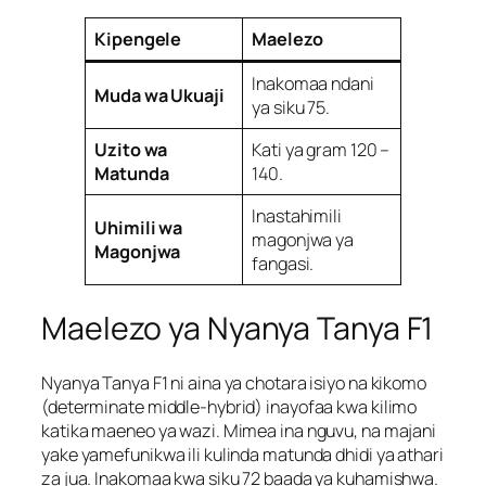
Kipengele
Maelezo
Inakomaa ndani
Muda wa Ukuaji
ya siku 75.
Uzito wa
Kati ya gram 120 –
Matunda
140.
Inastahimili
Uhimili wa
magonjwa ya
Magonjwa
fangasi.
Maelezo ya Nyanya Tanya F1
Nyanya Tanya F1 ni aina ya chotara isiyo na kikomo
(determinate middle-hybrid) inayofaa kwa kilimo
katika maeneo ya wazi. Mimea ina nguvu, na majani
yake yamefunikwa ili kulinda matunda dhidi ya athari
za jua. Inakomaa kwa siku 72 baada ya kuhamishwa.