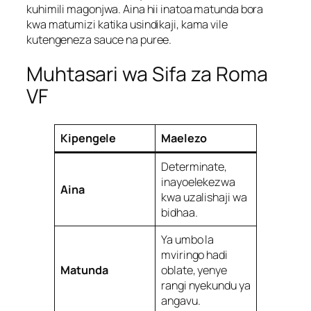
kuhimili magonjwa. Aina hii inatoa matunda bora
kwa matumizi katika usindikaji, kama vile
kutengeneza sauce na puree.
Muhtasari wa Sifa za Roma
VF
Kipengele
Maelezo
Determinate,
inayoelekezwa
Aina
kwa uzalishaji wa
bidhaa.
Ya umbo la
mviringo hadi
Matunda
oblate, yenye
rangi nyekundu ya
angavu.