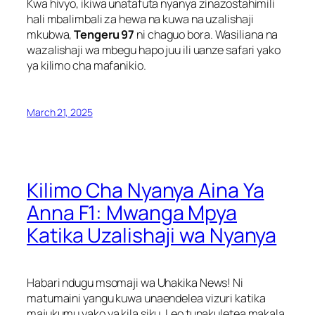
Kwa hivyo, ikiwa unatafuta nyanya zinazostahimili
hali mbalimbali za hewa na kuwa na uzalishaji
mkubwa,
Tengeru 97
ni chaguo bora. Wasiliana na
wazalishaji wa mbegu hapo juu ili uanze safari yako
ya kilimo cha mafanikio.
March 21, 2025
Kilimo Cha Nyanya Aina Ya
Anna F1: Mwanga Mpya
Katika Uzalishaji wa Nyanya
Habari ndugu msomaji wa Uhakika News! Ni
matumaini yangu kuwa unaendelea vizuri katika
majukumu yako ya kila siku. Leo tunakuletea makala