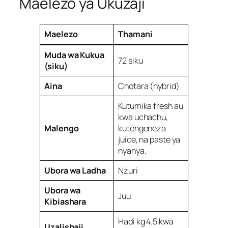
Maelezo ya Ukuzaji
Maelezo
Thamani
Muda wa Kukua
72 siku
(siku)
Aina
Chotara (hybrid)
Kutumika fresh au
kwa uchachu,
Malengo
kutengeneza
juice, na paste ya
nyanya.
Ubora wa Ladha
Nzuri
Ubora wa
Juu
Kibiashara
Hadi kg 4.5 kwa
Uzalishaji