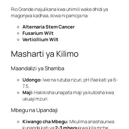
Rio Grande inajulikana kwa uhimili wake dhidi ya
magonjwa kadhaa, ikiwa ni pamoja na:
Alternaria Stem Cancer
Fusarium Wilt
Verticillium Wilt
Masharti ya Kilimo
Maandalizi ya Shamba
Udongo:
Iwe na rutuba nzuri, pH ifae kati ya 6-
7.5.
Maji:
Hakikisha unapata maji ya kutosha kwa
ukuaji mzuri.
Mbegu na Upandaji
Kiwango cha Mbegu:
Mkulima anashauriwa
kupanda kati ya
2-3 mbegu
kwa kila mche.