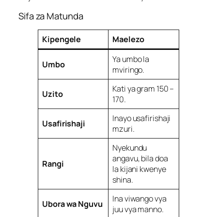
Sifa za Matunda
Kipengele
Maelezo
Ya umbo la
Umbo
mviringo.
Kati ya gram 150 –
Uzito
170.
Inayo usafirishaji
Usafirishaji
mzuri.
Nyekundu
angavu, bila doa
Rangi
la kijani kwenye
shina.
Ina viwango vya
Ubora wa Nguvu
juu vya manno.