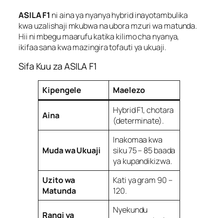
ASILA F1
ni aina ya nyanya hybrid inayotambulika
kwa uzalishaji mkubwa na ubora mzuri wa matunda.
Hii ni mbegu maarufu katika kilimo cha nyanya,
ikifaa sana kwa mazingira tofauti ya ukuaji.
Sifa Kuu za ASILA F1
Kipengele
Maelezo
Hybrid F1, chotara
Aina
(determinate).
Inakomaa kwa
Muda wa Ukuaji
siku 75 – 85 baada
ya kupandikizwa.
Uzito wa
Kati ya gram 90 –
Matunda
120.
Nyekundu
Rangi ya