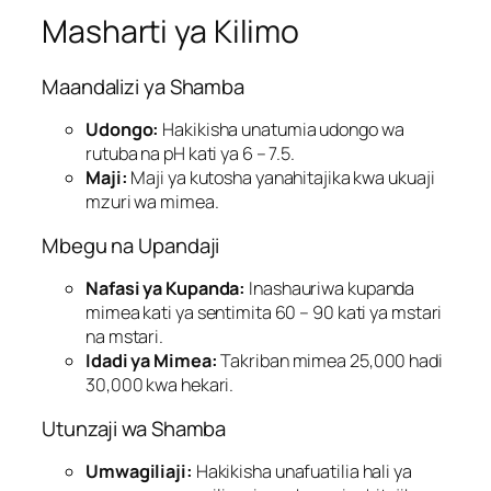
Masharti ya Kilimo
Maandalizi ya Shamba
Udongo:
Hakikisha unatumia udongo wa
rutuba na pH kati ya 6 – 7.5.
Maji:
Maji ya kutosha yanahitajika kwa ukuaji
mzuri wa mimea.
Mbegu na Upandaji
Nafasi ya Kupanda:
Inashauriwa kupanda
mimea kati ya sentimita 60 – 90 kati ya mstari
na mstari.
Idadi ya Mimea:
Takriban mimea 25,000 hadi
30,000 kwa hekari.
Utunzaji wa Shamba
Umwagiliaji:
Hakikisha unafuatilia hali ya