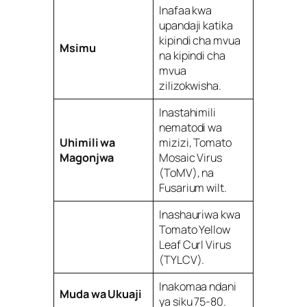
Inafaa kwa
upandaji katika
kipindi cha mvua
Msimu
na kipindi cha
mvua
zilizokwisha.
Inastahimili
nematodi wa
Uhimili wa
mizizi, Tomato
Magonjwa
Mosaic Virus
(ToMV), na
Fusarium wilt.
Inashauriwa kwa
Tomato Yellow
Leaf Curl Virus
(TYLCV).
Inakomaa ndani
Muda wa Ukuaji
ya siku 75-80.