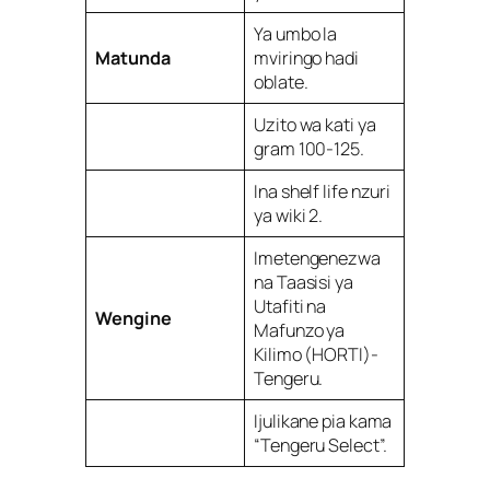
Ya umbo la
Matunda
mviringo hadi
oblate.
Uzito wa kati ya
gram 100-125.
Ina shelf life nzuri
ya wiki 2.
Imetengenezwa
na Taasisi ya
Utafiti na
Wengine
Mafunzo ya
Kilimo (HORTI)-
Tengeru.
Ijulikane pia kama
“Tengeru Select”.