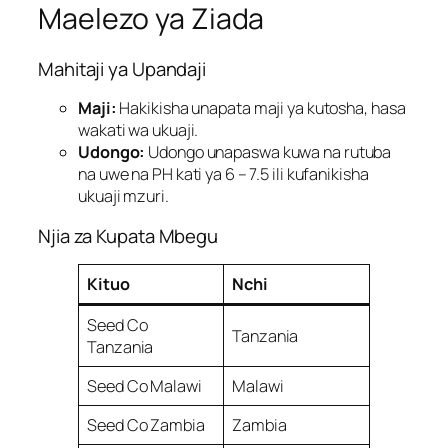
Maelezo ya Ziada
Mahitaji ya Upandaji
Maji:
Hakikisha unapata maji ya kutosha, hasa
wakati wa ukuaji.
Udongo:
Udongo unapaswa kuwa na rutuba
na uwe na PH kati ya 6 – 7.5 ili kufanikisha
ukuaji mzuri.
Njia za Kupata Mbegu
Kituo
Nchi
Seed Co
Tanzania
Tanzania
Seed Co Malawi
Malawi
Seed Co Zambia
Zambia