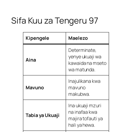
Sifa Kuu za Tengeru 97
Kipengele
Maelezo
Determinate,
yenye ukuaji wa
Aina
kawaida na mseto
wa matunda.
Inajulikana kwa
Mavuno
mavuno
makubwa.
Ina ukuaji mzuri
na inafaa kwa
Tabia ya Ukuaji
majira tofauti ya
hali ya hewa.