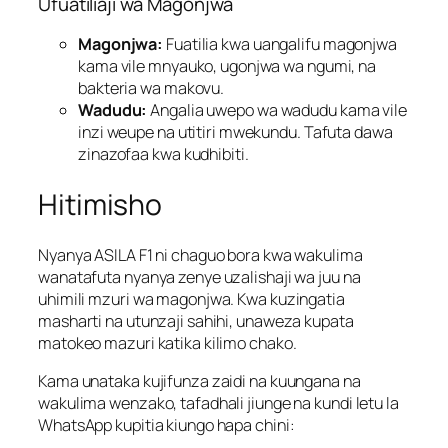
Ufuatiliaji wa Magonjwa
Magonjwa:
Fuatilia kwa uangalifu magonjwa
kama vile mnyauko, ugonjwa wa ngumi, na
bakteria wa makovu.
Wadudu:
Angalia uwepo wa wadudu kama vile
inzi weupe na utitiri mwekundu. Tafuta dawa
zinazofaa kwa kudhibiti.
Hitimisho
Nyanya ASILA F1 ni chaguo bora kwa wakulima
wanatafuta nyanya zenye uzalishaji wa juu na
uhimili mzuri wa magonjwa. Kwa kuzingatia
masharti na utunzaji sahihi, unaweza kupata
matokeo mazuri katika kilimo chako.
Kama unataka kujifunza zaidi na kuungana na
wakulima wenzako, tafadhali jiunge na kundi letu la
WhatsApp kupitia kiungo hapa chini: