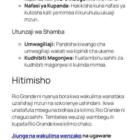
Nafasi ya Kupanda:
Hakikisha kuna nafasi ya
kutosha kati ya mimea ili kuruhusu ukuaji
mzuri.
Utunzaji wa Shamba
Umwagiliaji:
Pandisha kiwango cha
umwagiliaji wakati wa kipindi cha ukame.
Kudhibiti Magonjwa:
Fuata mbinu sahihi za
kudhibiti magonjwa ili kulinda mimea.
Hitimisho
Rio Grande ni nyanya bora kwa wakulima wanataka
uzalishaji mzuri na soko lenye ushindani. Ikiwa
unatafuta mbegu na bidhaa za kilimo, Rio Grande ni
chaguo sahihi. Tembelea wauzaji wa mbegu ili
kupata Rio Grande kwa kilimo chako.
Jiunge na wakulima wenzako
na ugawane