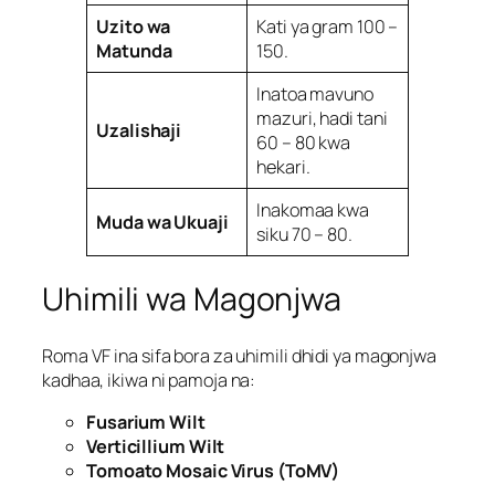
Uzito wa
Kati ya gram 100 –
Matunda
150.
Inatoa mavuno
mazuri, hadi tani
Uzalishaji
60 – 80 kwa
hekari.
Inakomaa kwa
Muda wa Ukuaji
siku 70 – 80.
Uhimili wa Magonjwa
Roma VF ina sifa bora za uhimili dhidi ya magonjwa
kadhaa, ikiwa ni pamoja na:
Fusarium Wilt
Verticillium Wilt
Tomoato Mosaic Virus (ToMV)