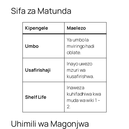
Sifa za Matunda
Kipengele
Maelezo
Ya umbo la
Umbo
mviringo hadi
oblate.
Inayo uwezo
Usafirishaji
mzuri wa
kusafirishwa.
Inaweza
kuhifadhiwa kwa
Shelf Life
muda wa wiki 1 –
2.
Uhimili wa Magonjwa