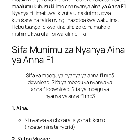
maalumu kuhusu kilimo cha nyanya aina ya
Anna F1
.
Nyanya hii imekuwa ikivutia umakini mkubwa
kutokana na faida nyingi inazotoa kwa wakulima.
Hebu tuangalie kwa kina sifa zake na makala
muhimu kwa ufanisi wa kilimo hiki.
Sifa Muhimu za Nyanya Aina
ya Anna F1
Sifa ya mbegu ya nyanya ya anna f1 mp3
download, Sifa ya mbegu ya nyanya ya
anna f1 download, Sifa ya mbegu ya
nyanya ya anna f1 mp3
1. Aina:
Ni nyanya ya chotara isiyo na kikomo
(indeterminate hybrid).
2. Kutoa Mazao: