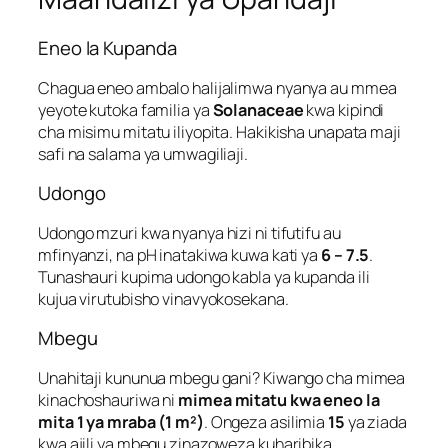
Eneo la Kupanda
Chagua eneo ambalo halijalimwa nyanya au mmea
yeyote kutoka familia ya
Solanaceae
kwa kipindi
cha misimu mitatu iliyopita. Hakikisha unapata maji
safi na salama ya umwagiliaji.
Udongo
Udongo mzuri kwa nyanya hizi ni tifutifu au
mfinyanzi, na pH inatakiwa kuwa kati ya
6 – 7.5
.
Tunashauri kupima udongo kabla ya kupanda ili
kujua virutubisho vinavyokosekana.
Mbegu
Unahitaji kununua mbegu gani? Kiwango cha mimea
kinachoshauriwa ni
mimea mitatu kwa eneo la
mita 1 ya mraba (1 m²)
. Ongeza asilimia
15
ya ziada
kwa ajili ya mbegu zinazoweza kuharibika.