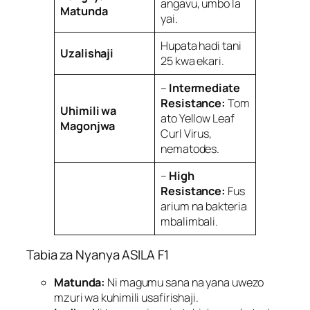
angavu, umbo la
Matunda
yai.
Hupata hadi tani
Uzalishaji
25 kwa ekari.
–
Intermediate
Resistance:
Tom
Uhimili wa
ato Yellow Leaf
Magonjwa
Curl Virus,
nematodes.
–
High
Resistance:
Fus
arium na bakteria
mbalimbali.
Tabia za Nyanya ASILA F1
Matunda:
Ni magumu sana na yana uwezo
mzuri wa kuhimili usafirishaji.