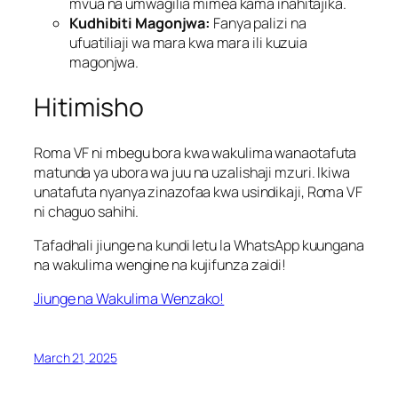
mvua na umwagilia mimea kama inahitajika.
Kudhibiti Magonjwa:
Fanya palizi na
ufuatiliaji wa mara kwa mara ili kuzuia
magonjwa.
Hitimisho
Roma VF ni mbegu bora kwa wakulima wanaotafuta
matunda ya ubora wa juu na uzalishaji mzuri. Ikiwa
unatafuta nyanya zinazofaa kwa usindikaji, Roma VF
ni chaguo sahihi.
Tafadhali jiunge na kundi letu la WhatsApp kuungana
na wakulima wengine na kujifunza zaidi!
Jiunge na Wakulima Wenzako!
March 21, 2025