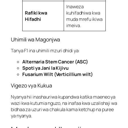
Inaweza
Rafiki kwa
kuhifadhiwa kwa
Hifadhi
muda mrefu ikiwa
imeiva.
Uhimili wa Magonjwa
Tanya F1 ina uhimili mzuri dhidi ya:
Alternaria Stem Cancer (ASC)
Spoti ya Jani la Kijivu
Fusarium Wilt (Verticillium wilt)
Vigezo vya Kukua
Nyanya hii inashauriwa kupandwa katika maeneo ya
wazi kwa kutumia nguzo, na inafaa kwa uzalishaji wa
bidhaa za uzuri wa chakula kama ketchup na puree
ya nyanya.