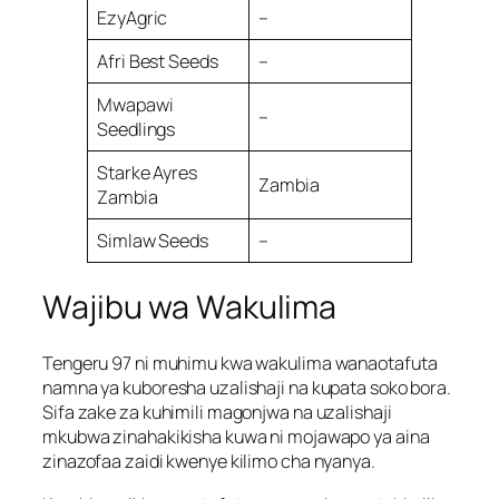
EzyAgric
–
Afri Best Seeds
–
Mwapawi
–
Seedlings
Starke Ayres
Zambia
Zambia
Simlaw Seeds
–
Wajibu wa Wakulima
Tengeru 97 ni muhimu kwa wakulima wanaotafuta
namna ya kuboresha uzalishaji na kupata soko bora.
Sifa zake za kuhimili magonjwa na uzalishaji
mkubwa zinahakikisha kuwa ni mojawapo ya aina
zinazofaa zaidi kwenye kilimo cha nyanya.