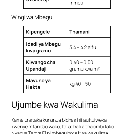
mmea
Wingi wa Mbegu
Kipengele
Thamani
Idadi ya Mbegu
3.4 – 4.2 elfu
kwa gramu
Kiwango cha
0.40 – 0.50
Upandaji
gramu kwa m²
Mavuno ya
kg 40 – 50
Hekta
Ujumbe kwa Wakulima
Kama unataka kununua bidhaa hii au kuiweka
kwenye mtandao wako, tafadhali acha ombi lako.
Nyanya Tanya F1 ni mbegu bora kwa wakulima