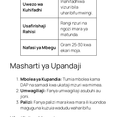
Inahifadhiwa
Uwezo wa
vizuri bila
Kuhifadhi
uharibifu mwingi.
Rangi nzuri na
Usafirishaji
ngozi imara ya
Rahisi
matunda.
Gram 25-30 kwa
Nafasi ya Mbegu
ekari moja.
Masharti ya Upandaji
Mbolea ya Kupandia:
Tumia mbolea kama
DAP na samadi kwa ukataji mzuri wa mimea.
Umwagiliaji:
Fanya umwagiliaji asubuhi au
jioni.
Palizi:
Fanya palizi mara kwa mara ili kuondoa
magugu na kuzuia wadudu waharibifu.