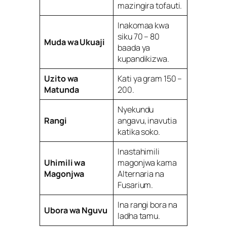
mazingira tofauti.
Inakomaa kwa
siku 70 – 80
Muda wa Ukuaji
baada ya
kupandikizwa.
Uzito wa
Kati ya gram 150 –
Matunda
200.
Nyekundu
Rangi
angavu, inavutia
katika soko.
Inastahimili
Uhimili wa
magonjwa kama
Magonjwa
Alternaria na
Fusarium.
Ina rangi bora na
Ubora wa Nguvu
ladha tamu.