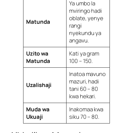
Ya umbo la
mviringo hadi
oblate, yenye
Matunda
rangi
nyekundu ya
angavu.
Uzito wa
Kati ya gram
Matunda
100 – 150.
Inatoa mavuno
mazuri, hadi
Uzalishaji
tani 60 – 80
kwa hekari.
Muda wa
Inakomaa kwa
Ukuaji
siku 70 – 80.