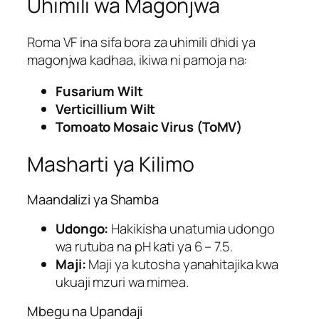
Uhimili wa Magonjwa
Roma VF ina sifa bora za uhimili dhidi ya
magonjwa kadhaa, ikiwa ni pamoja na:
Fusarium Wilt
Verticillium Wilt
Tomoato Mosaic Virus (ToMV)
Masharti ya Kilimo
Maandalizi ya Shamba
Udongo:
Hakikisha unatumia udongo
wa rutuba na pH kati ya 6 – 7.5.
Maji:
Maji ya kutosha yanahitajika kwa
ukuaji mzuri wa mimea.
Mbegu na Upandaji