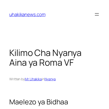
Skip
to
uhakikanews.com
content
Kilimo Cha Nyanya
Aina ya Roma VF
Written by
Mr Uhakika
in
Nyanya
Maelezo ya Bidhaa