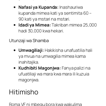
Nafasi ya Kupanda:
Inashauriwa
kupanda mimea kati ya sentimita 60 –
90 kati ya mstari na mstari.
Idadi ya Mimea:
Takriban mimea 25,000
hadi 30,000 kwa hekari.
Utunzaji wa Shamba
Umwagiliaji:
Hakikisha unafuatilia hali
ya mvua na umwagilia mimea kama
inahitajika.
Kudhibiti Magonjwa:
Fanya palizi na
ufuatiliaji wa mara kwa mara ili kuzuia
magonjwa.
Hitimisho
Roma VF ni mbegu bora kwa wakulima