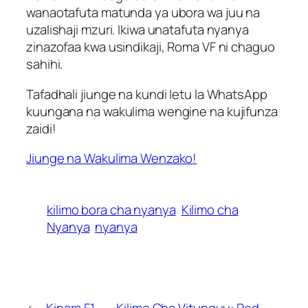
wanaotafuta matunda ya ubora wa juu na
uzalishaji mzuri. Ikiwa unatafuta nyanya
zinazofaa kwa usindikaji, Roma VF ni chaguo
sahihi.
Tafadhali jiunge na kundi letu la WhatsApp
kuungana na wakulima wengine na kujifunza
zaidi!
Jiunge na Wakulima Wenzako!
kilimo bora cha nyanya
Kilimo cha
Nyanya
nyanya
←
Kinara F1
Kilimo Cha Vitunguu: Red