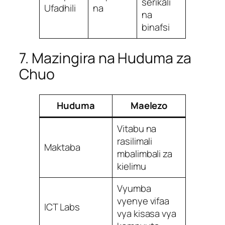
serikali
Ufadhili
na
na
binafsi
7. Mazingira na Huduma za
Chuo
Huduma
Maelezo
Vitabu na
rasilimali
Maktaba
mbalimbali za
kielimu
Vyumba
vyenye vifaa
ICT Labs
vya kisasa vya