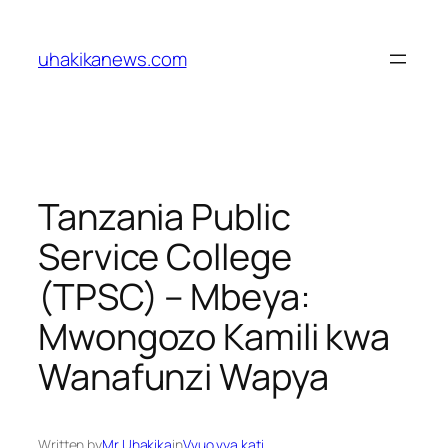
Skip
to
uhakikanews.com
content
Tanzania Public
Service College
(TPSC) – Mbeya:
Mwongozo Kamili kwa
Wanafunzi Wapya
Written by
Mr Uhakika
in
Vvuo vya kati