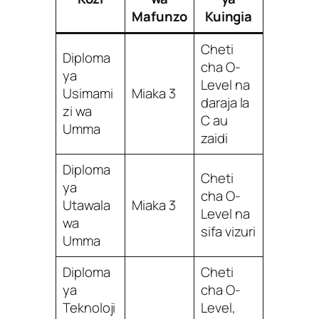
Mafunzo
Kuingia
Cheti
Diploma
cha O-
ya
Level na
Usimami
Miaka 3
daraja la
zi wa
C au
Umma
zaidi
Diploma
Cheti
ya
cha O-
Utawala
Miaka 3
Level na
wa
sifa vizuri
Umma
Diploma
Cheti
ya
cha O-
Teknoloji
Level,