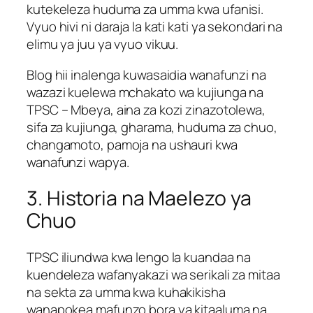
kutekeleza huduma za umma kwa ufanisi.
Vyuo hivi ni daraja la kati kati ya sekondari na
elimu ya juu ya vyuo vikuu.
Blog hii inalenga kuwasaidia wanafunzi na
wazazi kuelewa mchakato wa kujiunga na
TPSC – Mbeya, aina za kozi zinazotolewa,
sifa za kujiunga, gharama, huduma za chuo,
changamoto, pamoja na ushauri kwa
wanafunzi wapya.
3. Historia na Maelezo ya
Chuo
TPSC iliundwa kwa lengo la kuandaa na
kuendeleza wafanyakazi wa serikali za mitaa
na sekta za umma kwa kuhakikisha
wanapokea mafunzo bora ya kitaaluma na