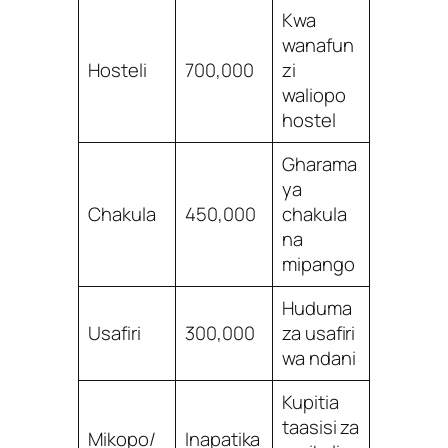
Kwa
wanafun
Hosteli
700,000
zi
waliopo
hostel
Gharama
ya
Chakula
450,000
chakula
na
mipango
Huduma
Usafiri
300,000
za usafiri
wa ndani
Kupitia
taasisi za
Mikopo/
Inapatika