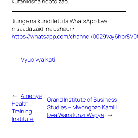
kufanikisha ndoto zao.
Jiunge na kundi letu la WhatsApp kwa
msaada zaidi na ushauri:
https://whatsapp.com/channel/0029Vay6hpr8V0
Vyuo vya Kati
←
Amenye
Grand Institute of Business
Health
Studies – Mwongozo Kamili
Training
kwa Wanafunzi Wapya
→
Institute