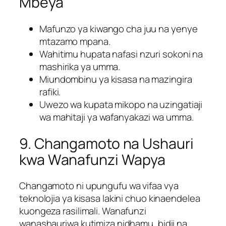
Mbeya
Mafunzo ya kiwango cha juu na yenye
mtazamo mpana.
Wahitimu hupata nafasi nzuri sokoni na
mashirika ya umma.
Miundombinu ya kisasa na mazingira
rafiki.
Uwezo wa kupata mikopo na uzingatiaji
wa mahitaji ya wafanyakazi wa umma.
9. Changamoto na Ushauri
kwa Wanafunzi Wapya
Changamoto ni upungufu wa vifaa vya
teknolojia ya kisasa lakini chuo kinaendelea
kuongeza rasilimali. Wanafunzi
wanashauriwa kutimiza nidhamu, bidii na