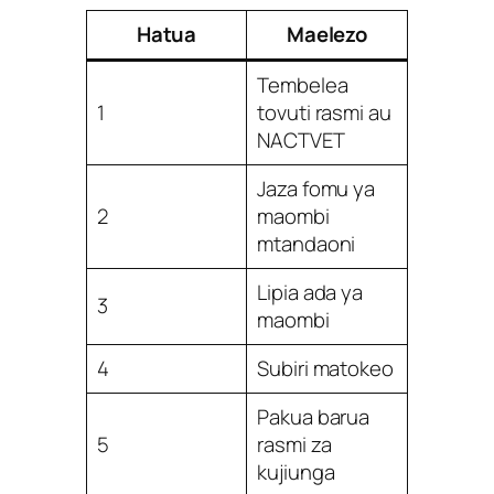
Hatua
Maelezo
Tembelea
1
tovuti rasmi au
NACTVET
Jaza fomu ya
2
maombi
mtandaoni
Lipia ada ya
3
maombi
4
Subiri matokeo
Pakua barua
5
rasmi za
kujiunga