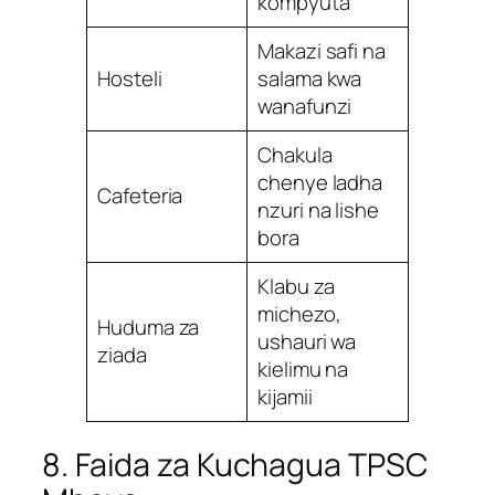
kompyuta
Makazi safi na
Hosteli
salama kwa
wanafunzi
Chakula
chenye ladha
Cafeteria
nzuri na lishe
bora
Klabu za
michezo,
Huduma za
ushauri wa
ziada
kielimu na
kijamii
8. Faida za Kuchagua TPSC