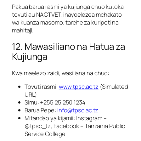
Pakua barua rasmi ya kujiunga chuo kutoka
tovuti au NACTVET, inayoelezea mchakato
wa kuanza masomo, tarehe za kuripoti na
mahitaji.
12. Mawasiliano na Hatua za
Kujiunga
Kwa maelezo zaidi, wasiliana na chuo:
Tovuti rasmi:
www.tpsc.ac.tz
(Simulated
URL)
Simu: +255 25 250 1234
Barua Pepe:
info@tpsc.ac.tz
Mitandao ya kijamii: Instagram –
@tpsc_tz, Facebook – Tanzania Public
Service College