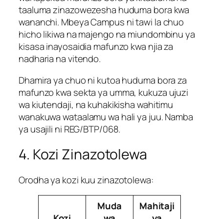
taaluma zinazowezesha huduma bora kwa
wananchi. Mbeya Campus ni tawi la chuo
hicho likiwa na majengo na miundombinu ya
kisasa inayosaidia mafunzo kwa njia za
nadharia na vitendo.
Dhamira ya chuo ni kutoa huduma bora za
mafunzo kwa sekta ya umma, kukuza ujuzi
wa kiutendaji, na kuhakikisha wahitimu
wanakuwa wataalamu wa hali ya juu. Namba
ya usajili ni REG/BTP/068.
4. Kozi Zinazotolewa
Orodha ya kozi kuu zinazotolewa:
Muda
Mahitaji
Kozi
wa
ya