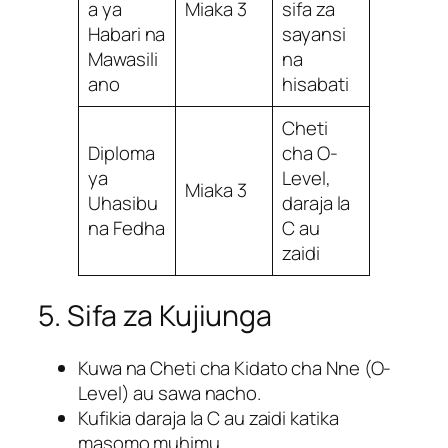
a ya
Miaka 3
sifa za
Habari na
sayansi
Mawasili
na
ano
hisabati
Cheti
Diploma
cha O-
ya
Level,
Miaka 3
Uhasibu
daraja la
na Fedha
C au
zaidi
5. Sifa za Kujiunga
Kuwa na Cheti cha Kidato cha Nne (O-
Level) au sawa nacho.
Kufikia daraja la C au zaidi katika
masomo muhimu.