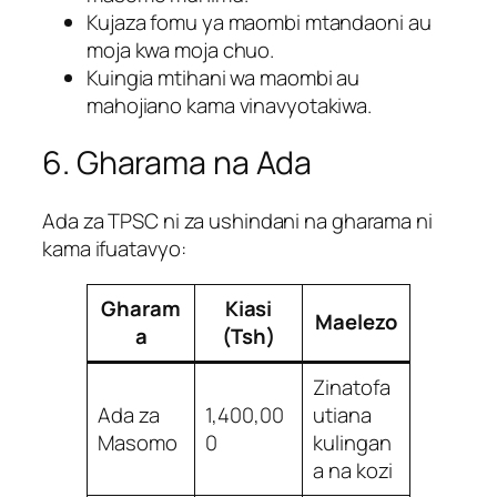
Kujaza fomu ya maombi mtandaoni au
moja kwa moja chuo.
Kuingia mtihani wa maombi au
mahojiano kama vinavyotakiwa.
6. Gharama na Ada
Ada za TPSC ni za ushindani na gharama ni
kama ifuatavyo:
Gharam
Kiasi
Maelezo
a
(Tsh)
Zinatofa
Ada za
1,400,00
utiana
Masomo
0
kulingan
a na kozi