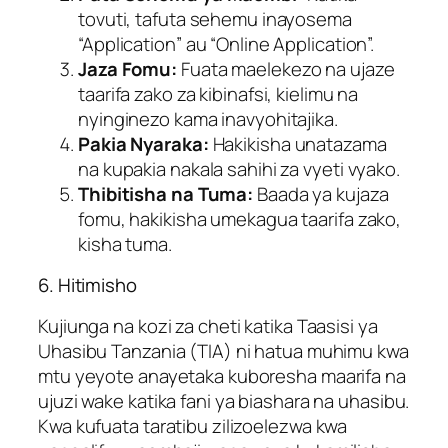
tovuti, tafuta sehemu inayosema
“Application” au “Online Application”.
Jaza Fomu:
Fuata maelekezo na ujaze
taarifa zako za kibinafsi, kielimu na
nyinginezo kama inavyohitajika.
Pakia Nyaraka:
Hakikisha unatazama
na kupakia nakala sahihi za vyeti vyako.
Thibitisha na Tuma:
Baada ya kujaza
fomu, hakikisha umekagua taarifa zako,
kisha tuma.
6. Hitimisho
Kujiunga na kozi za cheti katika Taasisi ya
Uhasibu Tanzania (TIA) ni hatua muhimu kwa
mtu yeyote anayetaka kuboresha maarifa na
ujuzi wake katika fani ya biashara na uhasibu.
Kwa kufuata taratibu zilizoelezwa kwa