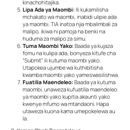
kinachohitajika.
Lipa Ada ya Maombi:
Ili kukamilisha
mchakato wa maombi, inabidi ulipie ada
ya maombi. TIA inatoa njia mbalimbali za
malipo, ikiwa ni pamoja na benki na
huduma za malipo za simu.
Tuma Maombi Yako:
Baada ya kujaza
fomu na kulipa ada, bonyeza kitufe cha
“Submit” ili kutuma maombi yako.
Utapokea ujumbe wa kuthibitisha
kwamba maombi yako yameswasilishwa.
Fuatilia Maendeleo:
Baada ya kutuma
maombi, unaweza kufuatilia maendeleo
ya maombi yako kupitia akaunti yako
kwenye mfumo wa mtandaoni. Hapa
utaweza kuona kama umepokelewa au
la.