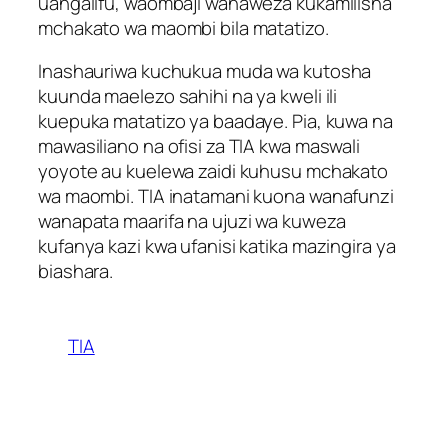
uangalifu, waombaji wanaweza kukamilisha
mchakato wa maombi bila matatizo.
Inashauriwa kuchukua muda wa kutosha
kuunda maelezo sahihi na ya kweli ili
kuepuka matatizo ya baadaye. Pia, kuwa na
mawasiliano na ofisi za TIA kwa maswali
yoyote au kuelewa zaidi kuhusu mchakato
wa maombi. TIA inatamani kuona wanafunzi
wanapata maarifa na ujuzi wa kuweza
kufanya kazi kwa ufanisi katika mazingira ya
biashara.
TIA