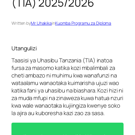
(TIA) 2025/2026
Written by
Mr Uhakika
in
Kuomba Programu za Diploma
Utangulizi
Taasisi ya Uhasibu Tanzania (TIA) inatoa
fursa za masomo katika kozi mbalimbali za
cheti ambazo ni muhimu kwa wanafunzi na
wataalamu wanaotaka kuimarisha ujuzi wao
katika fani ya uhasibu na biashara. Kozi hizi ni
za muda mfupi na zinaweza kuwa hatua nzuri
kwa wale wanaotaka kujiingiza kwenye soko
la ajira au kuboresha kazi zao za sasa.