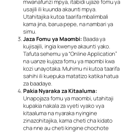
mwanafunzi mpya, itabidi ujaze fomu ya
usajili ili kuunda akaunti mpya.
Utahitajika kutoa taarifa mbalimbali
kama jina, barua pepe, na nambari ya
simu.
Jaza Fomu ya Maombi:
Baada ya
kujisajili, ingia kwenye akaunti yako.
Tafuta sehemu ya “Online Application”
na uanze kujaza fomu ya maombi kwa
kozi unayotaka. Muhimu ni kutoa taarifa
sahihi ili kuepuka matatizo katika hatua
za baadaye.
Pakia Nyaraka za Kitaaluma:
Unapojaza fomu ya maombi, utahitaji
kupakia nakala za vyeti vyako vya
kitaaluma na nyaraka nyingine
zinazohitajika, kama cheti cha kidato
cha nne au cheti kingine chochote