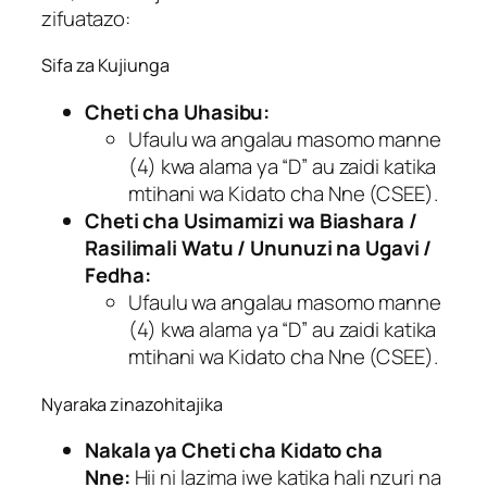
zifuatazo:
Sifa za Kujiunga
Cheti cha Uhasibu:
Ufaulu wa angalau masomo manne
(4) kwa alama ya “D” au zaidi katika
mtihani wa Kidato cha Nne (CSEE).
Cheti cha Usimamizi wa Biashara /
Rasilimali Watu / Ununuzi na Ugavi /
Fedha:
Ufaulu wa angalau masomo manne
(4) kwa alama ya “D” au zaidi katika
mtihani wa Kidato cha Nne (CSEE).
Nyaraka zinazohitajika
Nakala ya Cheti cha Kidato cha
Nne:
Hii ni lazima iwe katika hali nzuri na