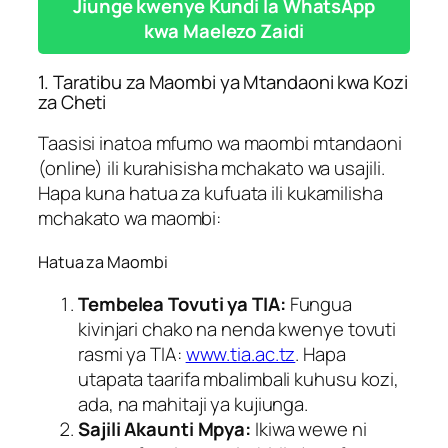
Jiunge kwenye Kundi la WhatsApp
kwa Maelezo Zaidi
1. Taratibu za Maombi ya Mtandaoni kwa Kozi
za Cheti
Taasisi inatoa mfumo wa maombi mtandaoni
(online) ili kurahisisha mchakato wa usajili.
Hapa kuna hatua za kufuata ili kukamilisha
mchakato wa maombi:
Hatua za Maombi
Tembelea Tovuti ya TIA:
Fungua
kivinjari chako na nenda kwenye tovuti
rasmi ya TIA:
www.tia.ac.tz
. Hapa
utapata taarifa mbalimbali kuhusu kozi,
ada, na mahitaji ya kujiunga.
Sajili Akaunti Mpya:
Ikiwa wewe ni