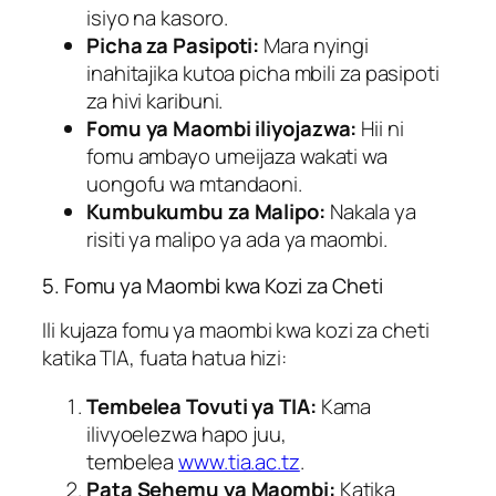
isiyo na kasoro.
Picha za Pasipoti:
Mara nyingi
inahitajika kutoa picha mbili za pasipoti
za hivi karibuni.
Fomu ya Maombi iliyojazwa:
Hii ni
fomu ambayo umeijaza wakati wa
uongofu wa mtandaoni.
Kumbukumbu za Malipo:
Nakala ya
risiti ya malipo ya ada ya maombi.
5. Fomu ya Maombi kwa Kozi za Cheti
Ili kujaza fomu ya maombi kwa kozi za cheti
katika TIA, fuata hatua hizi:
Tembelea Tovuti ya TIA:
Kama
ilivyoelezwa hapo juu,
tembelea
www.tia.ac.tz
.
Pata Sehemu ya Maombi:
Katika