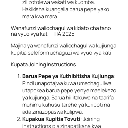
zilizotolewa wakati wa kuomba.
Hakikisha kuangalia barua pepe yako
mara kwa mara.
Wanafunzi waliochaguliwa kidato cha tano
na vyuo vya kati – TIA 2025
Majina ya wanafunzi waliochaguliwa kujiunga
kupitia seleform uchaguzi wa vyuo vya kati
Kupata Joining Instructions
Barua Pepe ya Kuthibitisha Kujiunga
:
Pindi unapotajwa kuwa umechaguliwa,
utapokea barua pepe yenye maelekezo
ya kujiunga. Barua hii itakuwa na taarifa
muhimu kuhusu tarehe ya kuripoti na
ada zinazopaswa kulipwa.
Kupakua Kupitia Tovuti
: Joining
instructions pia zinapatikana kwa