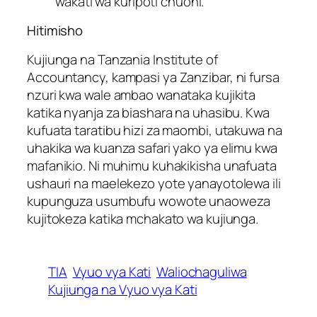
wakati wa kuripoti chuoni.
Hitimisho
Kujiunga na Tanzania Institute of
Accountancy, kampasi ya Zanzibar, ni fursa
nzuri kwa wale ambao wanataka kujikita
katika nyanja za biashara na uhasibu. Kwa
kufuata taratibu hizi za maombi, utakuwa na
uhakika wa kuanza safari yako ya elimu kwa
mafanikio. Ni muhimu kuhakikisha unafuata
ushauri na maelekezo yote yanayotolewa ili
kupunguza usumbufu wowote unaoweza
kujitokeza katika mchakato wa kujiunga.
TIA
Vyuo vya Kati
Waliochaguliwa
Kujiunga na Vyuo vya Kati