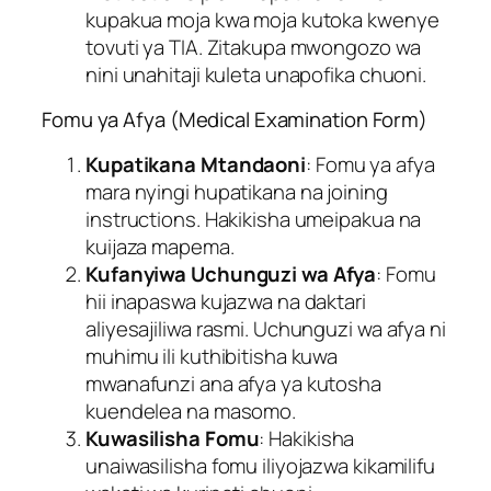
kupakua moja kwa moja kutoka kwenye
tovuti ya TIA. Zitakupa mwongozo wa
nini unahitaji kuleta unapofika chuoni.
Fomu ya Afya (Medical Examination Form)
Kupatikana Mtandaoni
: Fomu ya afya
mara nyingi hupatikana na joining
instructions. Hakikisha umeipakua na
kuijaza mapema.
Kufanyiwa Uchunguzi wa Afya
: Fomu
hii inapaswa kujazwa na daktari
aliyesajiliwa rasmi. Uchunguzi wa afya ni
muhimu ili kuthibitisha kuwa
mwanafunzi ana afya ya kutosha
kuendelea na masomo.
Kuwasilisha Fomu
: Hakikisha
unaiwasilisha fomu iliyojazwa kikamilifu