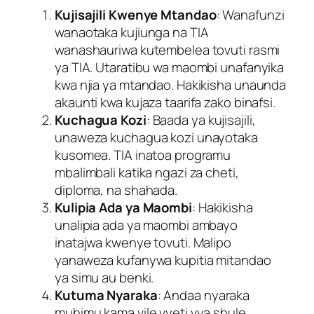
Kujisajili Kwenye Mtandao
: Wanafunzi
wanaotaka kujiunga na TIA
wanashauriwa kutembelea tovuti rasmi
ya TIA. Utaratibu wa maombi unafanyika
kwa njia ya mtandao. Hakikisha unaunda
akaunti kwa kujaza taarifa zako binafsi.
Kuchagua Kozi
: Baada ya kujisajili,
unaweza kuchagua kozi unayotaka
kusomea. TIA inatoa programu
mbalimbali katika ngazi za cheti,
diploma, na shahada.
Kulipia Ada ya Maombi
: Hakikisha
unalipia ada ya maombi ambayo
inatajwa kwenye tovuti. Malipo
yanaweza kufanywa kupitia mitandao
ya simu au benki.
Kutuma Nyaraka
: Andaa nyaraka
muhimu kama vile vyeti vya shule