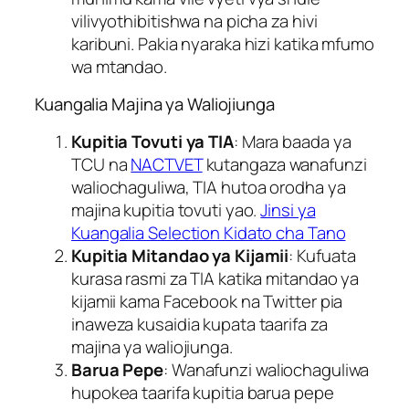
vilivyothibitishwa na picha za hivi
karibuni. Pakia nyaraka hizi katika mfumo
wa mtandao.
Kuangalia Majina ya Waliojiunga
Kupitia Tovuti ya TIA
: Mara baada ya
TCU na
NACTVET
kutangaza wanafunzi
waliochaguliwa, TIA hutoa orodha ya
majina kupitia tovuti yao.
Jinsi ya
Kuangalia Selection Kidato cha Tano
Kupitia Mitandao ya Kijamii
: Kufuata
kurasa rasmi za TIA katika mitandao ya
kijamii kama Facebook na Twitter pia
inaweza kusaidia kupata taarifa za
majina ya waliojiunga.
Barua Pepe
: Wanafunzi waliochaguliwa
hupokea taarifa kupitia barua pepe