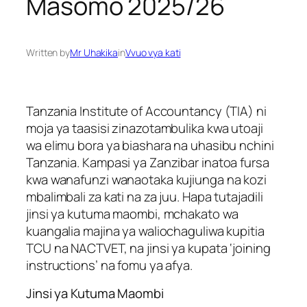
Masomo 2025/26
Written by
Mr Uhakika
in
Vvuo vya kati
Tanzania Institute of Accountancy (TIA) ni
moja ya taasisi zinazotambulika kwa utoaji
wa elimu bora ya biashara na uhasibu nchini
Tanzania. Kampasi ya Zanzibar inatoa fursa
kwa wanafunzi wanaotaka kujiunga na kozi
mbalimbali za kati na za juu. Hapa tutajadili
jinsi ya kutuma maombi, mchakato wa
kuangalia majina ya waliochaguliwa kupitia
TCU na NACTVET, na jinsi ya kupata ‘joining
instructions’ na fomu ya afya.
Jinsi ya Kutuma Maombi