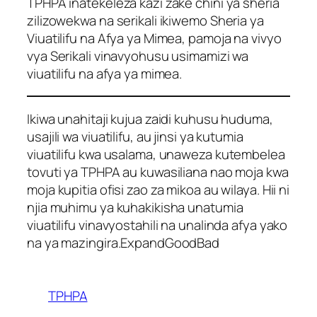
TPHPA inatekeleza kazi zake chini ya sheria
zilizowekwa na serikali ikiwemo Sheria ya
Viuatilifu na Afya ya Mimea, pamoja na vivyo
vya Serikali vinavyohusu usimamizi wa
viuatilifu na afya ya mimea.
Ikiwa unahitaji kujua zaidi kuhusu huduma,
usajili wa viuatilifu, au jinsi ya kutumia
viuatilifu kwa usalama, unaweza kutembelea
tovuti ya TPHPA au kuwasiliana nao moja kwa
moja kupitia ofisi zao za mikoa au wilaya. Hii ni
njia muhimu ya kuhakikisha unatumia
viuatilifu vinavyostahili na unalinda afya yako
na ya mazingira.ExpandGoodBad
TPHPA