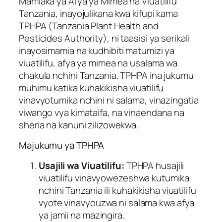
Mamlaka ya Afya ya Mimea na Viuatilifu
Tanzania, inayojulikana kwa kifupi kama
TPHPA (Tanzania Plant Health and
Pesticides Authority), ni taasisi ya serikali
inayosimamia na kudhibiti matumizi ya
viuatilifu, afya ya mimea na usalama wa
chakula nchini Tanzania. TPHPA ina jukumu
muhimu katika kuhakikisha viuatilifu
vinavyotumika nchini ni salama, vinazingatia
viwango vya kimataifa, na vinaendana na
sheria na kanuni zilizowekwa.
Majukumu ya TPHPA
Usajili wa Viuatilifu:
TPHPA husajili
viuatilifu vinavyowezeshwa kutumika
nchini Tanzania ili kuhakikisha viuatilifu
vyote vinavyouzwa ni salama kwa afya
ya jamii na mazingira.