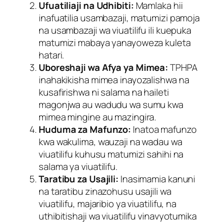
Ufuatiliaji na Udhibiti:
Mamlaka hii
inafuatilia usambazaji, matumizi pamoja
na usambazaji wa viuatilifu ili kuepuka
matumizi mabaya yanayoweza kuleta
hatari.
Uboreshaji wa Afya ya Mimea:
TPHPA
inahakikisha mimea inayozalishwa na
kusafirishwa ni salama na haileti
magonjwa au wadudu wa sumu kwa
mimea mingine au mazingira.
Huduma za Mafunzo:
Inatoa mafunzo
kwa wakulima, wauzaji na wadau wa
viuatilifu kuhusu matumizi sahihi na
salama ya viuatilifu.
Taratibu za Usajili:
Inasimamia kanuni
na taratibu zinazohusu usajili wa
viuatilifu, majaribio ya viuatilifu, na
uthibitishaji wa viuatilifu vinavyotumika