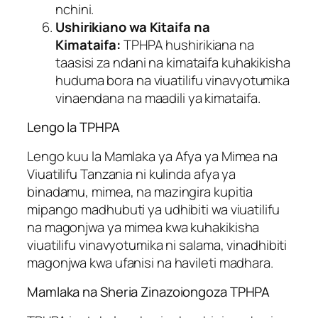
nchini.
Ushirikiano wa Kitaifa na
Kimataifa:
TPHPA hushirikiana na
taasisi za ndani na kimataifa kuhakikisha
huduma bora na viuatilifu vinavyotumika
vinaendana na maadili ya kimataifa.
Lengo la TPHPA
Lengo kuu la Mamlaka ya Afya ya Mimea na
Viuatilifu Tanzania ni kulinda afya ya
binadamu, mimea, na mazingira kupitia
mipango madhubuti ya udhibiti wa viuatilifu
na magonjwa ya mimea kwa kuhakikisha
viuatilifu vinavyotumika ni salama, vinadhibiti
magonjwa kwa ufanisi na havileti madhara.
Mamlaka na Sheria Zinazoiongoza TPHPA