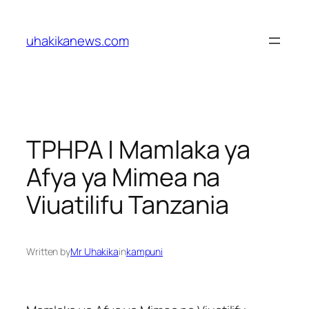
Skip
to
uhakikanews.com
content
TPHPA | Mamlaka ya
Afya ya Mimea na
Viuatilifu Tanzania
Written by
Mr Uhakika
in
kampuni