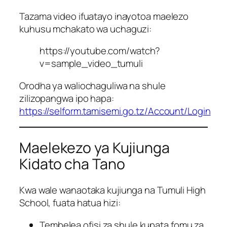
Tazama video ifuatayo inayotoa maelezo
kuhusu mchakato wa uchaguzi:
https://youtube.com/watch?
v=sample_video_tumuli
Orodha ya waliochaguliwa na shule
zilizopangwa ipo hapa:
https://selform.tamisemi.go.tz/Account/Login
Maelekezo ya Kujiunga
Kidato cha Tano
Kwa wale wanaotaka kujiunga na Tumuli High
School, fuata hatua hizi:
Tembelea ofisi za shule kupata fomu za