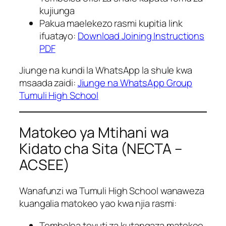
kujiunga
Pakua maelekezo rasmi kupitia link
ifuatayo:
Download Joining Instructions
PDF
Jiunge na kundi la WhatsApp la shule kwa
msaada zaidi:
Jiunge na WhatsApp Group
Tumuli High School
Matokeo ya Mtihani wa
Kidato cha Sita (NECTA –
ACSEE)
Wanafunzi wa Tumuli High School wanaweza
kuangalia matokeo yao kwa njia rasmi:
Tembelea tovuti za kutangaza matokeo