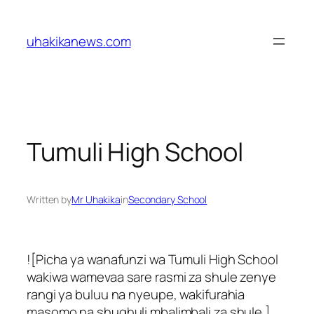
Skip
to
uhakikanews.com
content
Tumuli High School
Written by
Mr Uhakika
in
Secondary School
![Picha ya wanafunzi wa Tumuli High School
wakiwa wamevaa sare rasmi za shule zenye
rangi ya buluu na nyeupe, wakifurahia
masomo na shughuli mbalimbali za shule.]