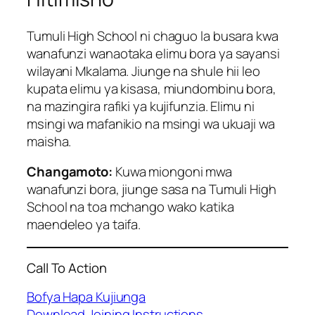
Tumuli High School ni chaguo la busara kwa
wanafunzi wanaotaka elimu bora ya sayansi
wilayani Mkalama. Jiunge na shule hii leo
kupata elimu ya kisasa, miundombinu bora,
na mazingira rafiki ya kujifunzia. Elimu ni
msingi wa mafanikio na msingi wa ukuaji wa
maisha.
Changamoto:
Kuwa miongoni mwa
wanafunzi bora, jiunge sasa na Tumuli High
School na toa mchango wako katika
maendeleo ya taifa.
Call To Action
Bofya Hapa Kujiunga
Download Joining Instructions