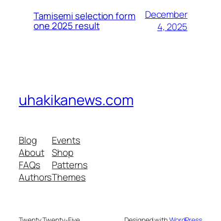
December
Tamisemi selection form
one 2025 result
4, 2025
uhakikanews.com
Blog
Events
About
Shop
FAQs
Patterns
Authors
Themes
Twenty Twenty-Five
Designed with
WordPress