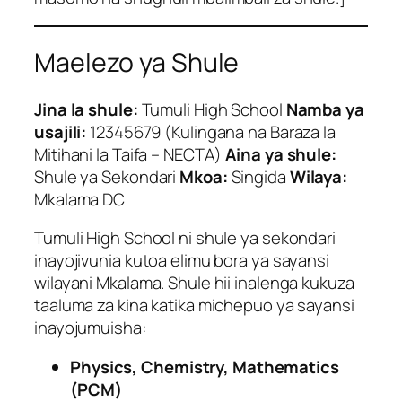
Maelezo ya Shule
Jina la shule:
Tumuli High School
Namba ya
usajili:
12345679 (Kulingana na Baraza la
Mitihani la Taifa – NECTA)
Aina ya shule:
Shule ya Sekondari
Mkoa:
Singida
Wilaya:
Mkalama DC
Tumuli High School ni shule ya sekondari
inayojivunia kutoa elimu bora ya sayansi
wilayani Mkalama. Shule hii inalenga kukuza
taaluma za kina katika michepuo ya sayansi
inayojumuisha:
Physics, Chemistry, Mathematics
(PCM)