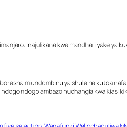
imanjaro. Inajulikana kwa mandhari yake ya kuv
boresha miundombinu ya shule na kutoa nafa
 ndogo ndogo ambazo huchangia kwa kiasi kik
m five selection
Wanafunzi Waliochaguliwa M