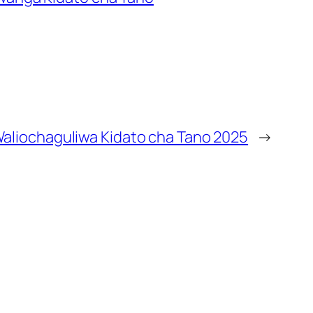
Waliochaguliwa Kidato cha Tano 2025
→