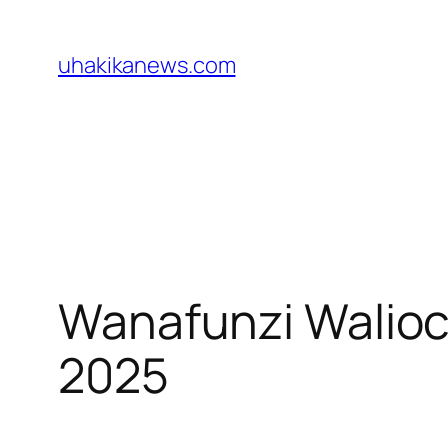
Skip
to
uhakikanews.com
content
Wanafunzi Walio
2025