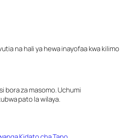
utia na hali ya hewa inayofaa kwa kilimo
si bora za masomo. Uchumi
ubwa pato la wilaya.
wanga Kidato cha Tano