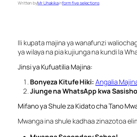
Written by
Mr Uhakika
in
form five selections
Ili kupata majina ya wanafunzi walioc
ya wilaya na pia kujiunga na kundi la Wha
Jinsi ya Kufuatilia Majina:
Bonyeza Kitufe Hiki:
Angalia Majin
Jiunge na WhatsApp kwa Sasisho
Mifano ya Shule za Kidato cha Tano M
Mwanga ina shule kadhaa zinazotoa elimu