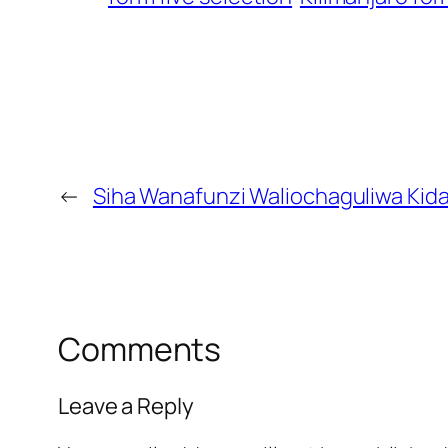
←
Siha Wanafunzi Waliochaguliwa Kid
Comments
Leave a Reply