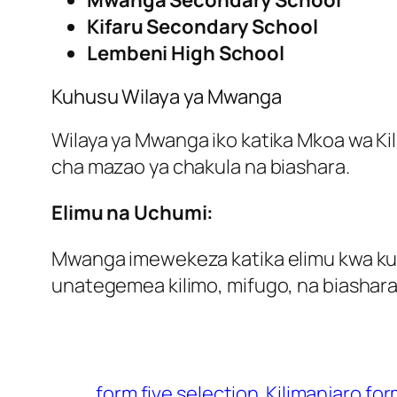
Mwanga Secondary School
Kifaru Secondary School
Lembeni High School
Kuhusu Wilaya ya Mwanga
Wilaya ya Mwanga iko katika Mkoa wa Kil
cha mazao ya chakula na biashara.
Elimu na Uchumi:
Mwanga imewekeza katika elimu kwa ku
unategemea kilimo, mifugo, na biashara
form five selection
Kilimanjaro for