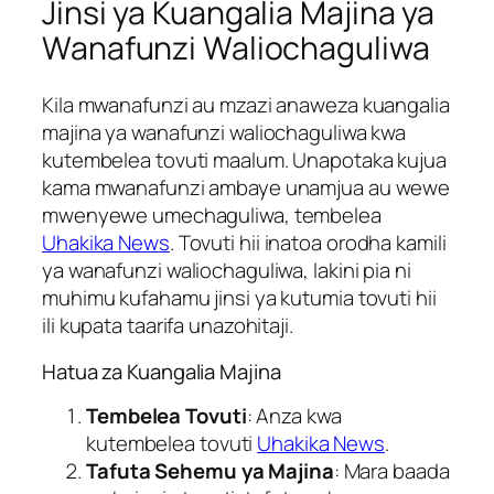
Jinsi ya Kuangalia Majina ya
Wanafunzi Waliochaguliwa
Kila mwanafunzi au mzazi anaweza kuangalia
majina ya wanafunzi waliochaguliwa kwa
kutembelea tovuti maalum. Unapotaka kujua
kama mwanafunzi ambaye unamjua au wewe
mwenyewe umechaguliwa, tembelea
Uhakika News
. Tovuti hii inatoa orodha kamili
ya wanafunzi waliochaguliwa, lakini pia ni
muhimu kufahamu jinsi ya kutumia tovuti hii
ili kupata taarifa unazohitaji.
Hatua za Kuangalia Majina
Tembelea Tovuti
: Anza kwa
kutembelea tovuti
Uhakika News
.
Tafuta Sehemu ya Majina
: Mara baada