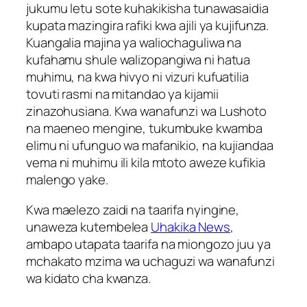
jukumu letu sote kuhakikisha tunawasaidia
kupata mazingira rafiki kwa ajili ya kujifunza.
Kuangalia majina ya waliochaguliwa na
kufahamu shule walizopangiwa ni hatua
muhimu, na kwa hivyo ni vizuri kufuatilia
tovuti rasmi na mitandao ya kijamii
zinazohusiana. Kwa wanafunzi wa Lushoto
na maeneo mengine, tukumbuke kwamba
elimu ni ufunguo wa mafanikio, na kujiandaa
vema ni muhimu ili kila mtoto aweze kufikia
malengo yake.
Kwa maelezo zaidi na taarifa nyingine,
unaweza kutembelea
Uhakika News
,
ambapo utapata taarifa na miongozo juu ya
mchakato mzima wa uchaguzi wa wanafunzi
wa kidato cha kwanza.