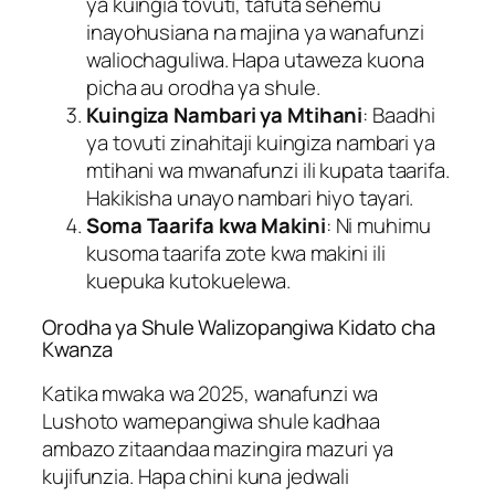
ya kuingia tovuti, tafuta sehemu
inayohusiana na majina ya wanafunzi
waliochaguliwa. Hapa utaweza kuona
picha au orodha ya shule.
Kuingiza Nambari ya Mtihani
: Baadhi
ya tovuti zinahitaji kuingiza nambari ya
mtihani wa mwanafunzi ili kupata taarifa.
Hakikisha unayo nambari hiyo tayari.
Soma Taarifa kwa Makini
: Ni muhimu
kusoma taarifa zote kwa makini ili
kuepuka kutokuelewa.
Orodha ya Shule Walizopangiwa Kidato cha
Kwanza
Katika mwaka wa 2025, wanafunzi wa
Lushoto wamepangiwa shule kadhaa
ambazo zitaandaa mazingira mazuri ya
kujifunzia. Hapa chini kuna jedwali