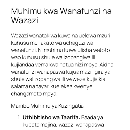
Muhimu kwa Wanafunzi na
Wazazi
Wazazi wanatakiwa kuwa na uelewa mzuri
kuhusu mchakato wa uchaguzi wa
wanafunzi. Ni muhimu kuwajulisha watoto
wao kuhusu shule walizopangiwa ili
kujiandaa vema kwa hatua hizi mpya. Aidha,
wanafunzi wanapaswa kujua mazingira ya
shule walizopangiwa ili waweze kujisikia
salama na tayari kuelekea kwenye
changamoto mpya.
Mambo Muhimu ya Kuzingatia
Uthibitisho wa Taarifa
: Baada ya
kupata majina, wazazi wanapaswa