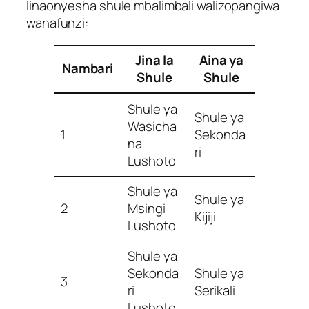
linaonyesha shule mbalimbali walizopangiwa
wanafunzi:
Jina la
Aina ya
Nambari
Shule
Shule
Shule ya
Shule ya
Wasicha
1
Sekonda
na
ri
Lushoto
Shule ya
Shule ya
2
Msingi
Kijiji
Lushoto
Shule ya
Sekonda
Shule ya
3
ri
Serikali
Lushoto