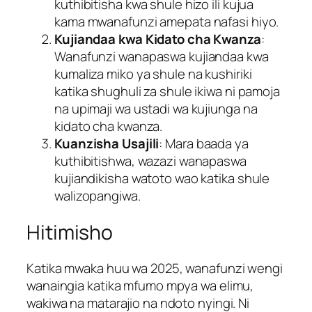
kuthibitisha kwa shule hizo ili kujua
kama mwanafunzi amepata nafasi hiyo.
Kujiandaa kwa Kidato cha Kwanza
:
Wanafunzi wanapaswa kujiandaa kwa
kumaliza miko ya shule na kushiriki
katika shughuli za shule ikiwa ni pamoja
na upimaji wa ustadi wa kujiunga na
kidato cha kwanza.
Kuanzisha Usajili
: Mara baada ya
kuthibitishwa, wazazi wanapaswa
kujiandikisha watoto wao katika shule
walizopangiwa.
Hitimisho
Katika mwaka huu wa 2025, wanafunzi wengi
wanaingia katika mfumo mpya wa elimu,
wakiwa na matarajio na ndoto nyingi. Ni