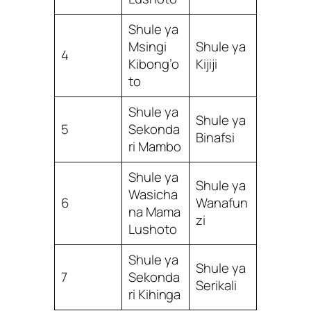
Shule ya
Msingi
Shule ya
4
Kibong’o
Kijiji
to
Shule ya
Shule ya
5
Sekonda
Binafsi
ri Mambo
Shule ya
Shule ya
Wasicha
6
Wanafun
na Mama
zi
Lushoto
Shule ya
Shule ya
7
Sekonda
Serikali
ri Kihinga