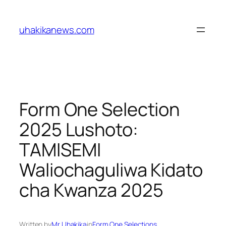
Skip
to
uhakikanews.com
content
Form One Selection
2025 Lushoto:
TAMISEMI
Waliochaguliwa Kidato
cha Kwanza 2025
Written by
Mr Uhakika
in
Form One Selections