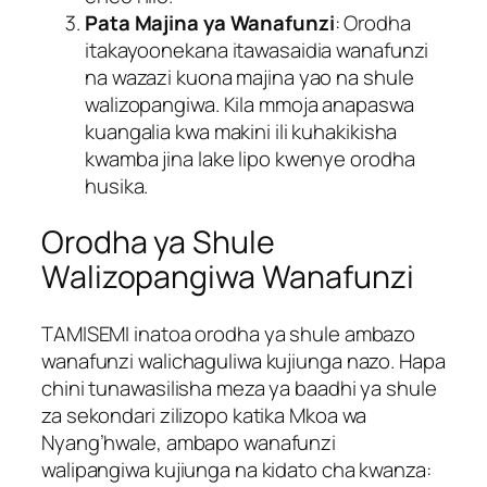
Pata Majina ya Wanafunzi
: Orodha
itakayoonekana itawasaidia wanafunzi
na wazazi kuona majina yao na shule
walizopangiwa. Kila mmoja anapaswa
kuangalia kwa makini ili kuhakikisha
kwamba jina lake lipo kwenye orodha
husika.
Orodha ya Shule
Walizopangiwa Wanafunzi
TAMISEMI inatoa orodha ya shule ambazo
wanafunzi walichaguliwa kujiunga nazo. Hapa
chini tunawasilisha meza ya baadhi ya shule
za sekondari zilizopo katika Mkoa wa
Nyang’hwale, ambapo wanafunzi
walipangiwa kujiunga na kidato cha kwanza: