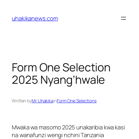
Skip
to
uhakikanews.com
content
Form One Selection
2025 Nyang’hwale
Written by
Mr Uhakika
in
Form One Selections
Mwaka wa masomo 2025 unakaribia kwa kasi
na wanafunzi wengi nchini Tanzania