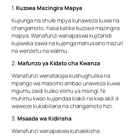
1.
Kuzoea Mazingira Mapya
Kujiunga na shule mpya kunaweza kuwa na
changamoto, hasa katika kuzoea mazingira
mapya. Wanafunzi wanapaswa kujitahidi
kujiweka sawa na kujenga mahusiano mazuri
na wenzetu na walimu.
2.
Mafunzo ya Kidato cha Kwanza
Wanafunzi wanatarajia kushughulika na
mpango wa masomo ambao unaweza kuwa
mgumu zaidi kuliko elimu ya msingi. Ni
muhimu kwao kujiandaa kiakili na kwa akili ili
waweze kukabiliana na changamoto hizi.
3.
Msaada wa Kidirisha
Wanafunzi wanapaswa kuhakikisha