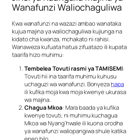
Wanafunzi Waliochaguliwa
Kwa wanafunzi na wazazi ambao wanataka
kujua majina ya waliochaguliwa kujiunga na
kidato cha kwanza, mchakato ni rahisi.
Wanaweza kufuata hatua zifuatazo ili kupata
taarifa hizo muhimu:
Tembelea Tovuti rasmi ya TAMISEMI
:
Tovuti hii ina taarifa muhimu kuhusu
uchaguzi wa wanafunzi. Bonyeza
hapa
ili kufika moja kwa moja kwenye ukurasa
wa majina.
Chagua Mkoa
: Mara baada ya kufika
kwenye tovuti, ni muhimu kuchagua
Mkoa wa Nyang’hwale ili kuona orodha
ya wanafunzi waliopangiwa shule katika
eneo hilo.