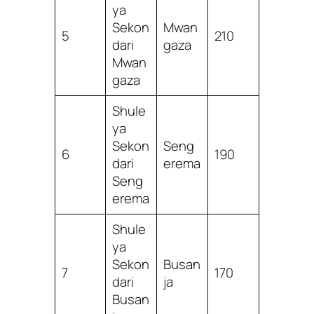
ya
Sekon
Mwan
5
210
dari
gaza
Mwan
gaza
Shule
ya
Sekon
Seng
6
190
dari
erema
Seng
erema
Shule
ya
Sekon
Busan
7
170
dari
ja
Busan