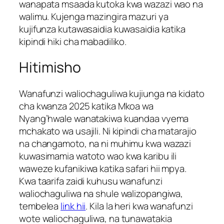
wanapata msaada kutoka kwa wazazi wao na
walimu. Kujenga mazingira mazuri ya
kujifunza kutawasaidia kuwasaidia katika
kipindi hiki cha mabadiliko.
Hitimisho
Wanafunzi waliochaguliwa kujiunga na kidato
cha kwanza 2025 katika Mkoa wa
Nyang’hwale wanatakiwa kuandaa vyema
mchakato wa usajili. Ni kipindi cha matarajio
na changamoto, na ni muhimu kwa wazazi
kuwasimamia watoto wao kwa karibu ili
waweze kufanikiwa katika safari hii mpya.
Kwa taarifa zaidi kuhusu wanafunzi
waliochaguliwa na shule walizopangiwa,
tembelea
link hii
. Kila la heri kwa wanafunzi
wote waliochaguliwa, na tunawatakia