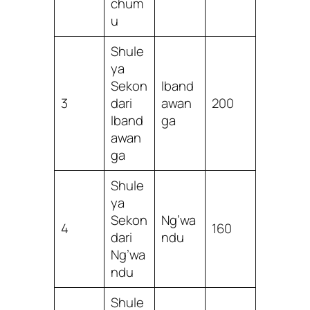
chum
u
Shule
ya
Sekon
Iband
3
dari
awan
200
Iband
ga
awan
ga
Shule
ya
Sekon
Ng’wa
4
160
dari
ndu
Ng’wa
ndu
Shule