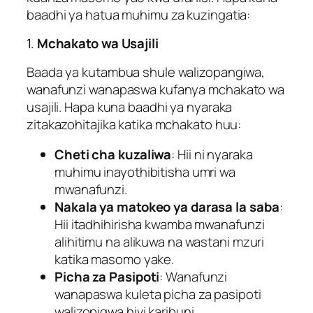
baadhi ya hatua muhimu za kuzingatia:
1.
Mchakato wa Usajili
Baada ya kutambua shule walizopangiwa,
wanafunzi wanapaswa kufanya mchakato wa
usajili. Hapa kuna baadhi ya nyaraka
zitakazohitajika katika mchakato huu:
Cheti cha kuzaliwa
: Hii ni nyaraka
muhimu inayothibitisha umri wa
mwanafunzi.
Nakala ya matokeo ya darasa la saba
:
Hii itadhihirisha kwamba mwanafunzi
alihitimu na alikuwa na wastani mzuri
katika masomo yake.
Picha za Pasipoti
: Wanafunzi
wanapaswa kuleta picha za pasipoti
walizopigwa hivi karibuni.