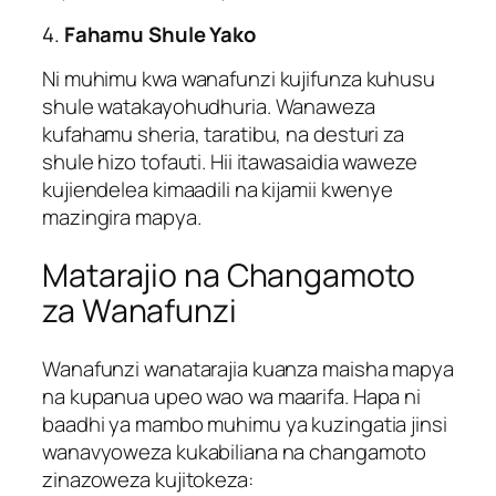
4.
Fahamu Shule Yako
Ni muhimu kwa wanafunzi kujifunza kuhusu
shule watakayohudhuria. Wanaweza
kufahamu sheria, taratibu, na desturi za
shule hizo tofauti. Hii itawasaidia waweze
kujiendelea kimaadili na kijamii kwenye
mazingira mapya.
Matarajio na Changamoto
za Wanafunzi
Wanafunzi wanatarajia kuanza maisha mapya
na kupanua upeo wao wa maarifa. Hapa ni
baadhi ya mambo muhimu ya kuzingatia jinsi
wanavyoweza kukabiliana na changamoto
zinazoweza kujitokeza: