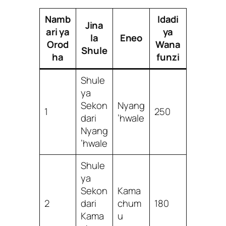
Namb
Idadi
Jina
ari ya
ya
la
Eneo
Orod
Wana
Shule
ha
funzi
Shule
ya
Sekon
Nyang
1
250
dari
’hwale
Nyang
’hwale
Shule
ya
Sekon
Kama
2
dari
chum
180
Kama
u