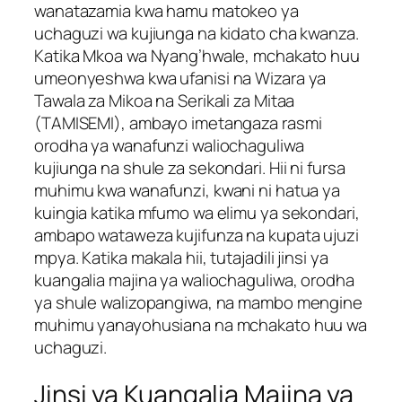
wanatazamia kwa hamu matokeo ya
uchaguzi wa kujiunga na kidato cha kwanza.
Katika Mkoa wa Nyang’hwale, mchakato huu
umeonyeshwa kwa ufanisi na Wizara ya
Tawala za Mikoa na Serikali za Mitaa
(TAMISEMI), ambayo imetangaza rasmi
orodha ya wanafunzi waliochaguliwa
kujiunga na shule za sekondari. Hii ni fursa
muhimu kwa wanafunzi, kwani ni hatua ya
kuingia katika mfumo wa elimu ya sekondari,
ambapo wataweza kujifunza na kupata ujuzi
mpya. Katika makala hii, tutajadili jinsi ya
kuangalia majina ya waliochaguliwa, orodha
ya shule walizopangiwa, na mambo mengine
muhimu yanayohusiana na mchakato huu wa
uchaguzi.
Jinsi ya Kuangalia Majina ya