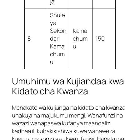
ja
Shule
ya
Sekon
Kama
8
dari
chum
150
Kama
u
chum
u
Umuhimu wa Kujiandaa kwa
Kidato cha Kwanza
Mchakato wa kujiunga na kidato cha kwanza
unakuja na majukumu mengi. Wanafunzi na
wazazi wanapaswa kufanya maandalizi
kadhaa ili kuhakikishiwa kuwa wanaweza
kuanza masomo yao kwa ufanisi. Hapa kuna