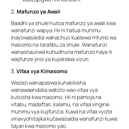
2.
Mafunzo ya Awali
Baadhi ya shule hutoa mafunzo ya awali kwa
wanafunzi wapya. Hii ni hatua muhimu
inayowasaidia wanachuo kuelewa mfumo wa
masomo na taratibu za shule. Wanafunzi
wanashauriwa kuhudhuria mafunzo haya ili
wajifunze jinsi ya kujiandaa vizuri.
3.
Vifaa vya Kimasomo
Wazazi wanapaswa kuhakikisha
wanawaandalia watoto wao vifaa vya
kutosha kwa masomo. Hii ni pamoja na
vitabu, madaftari, kalamu, na vifaa vingine
muhimu vya kujifunzia. Kuwa na vifaa vyote
vinavyohitajika kutawasaidia wanafunzi kuwa
tayari kwa masomo yao.