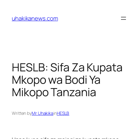
Skip
to
uhakikanews.com
content
HESLB: Sifa Za Kupata
Mkopo wa Bodi Ya
Mikopo Tanzania
Written by
Mr Uhakika
in
HESLB