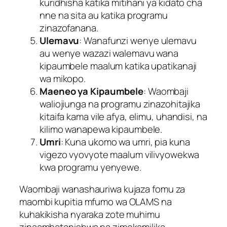
kuridhisha katika mitihani ya kidato cha
nne na sita au katika programu
zinazofanana.
Ulemavu
: Wanafunzi wenye ulemavu
au wenye wazazi walemavu wana
kipaumbele maalum katika upatikanaji
wa mikopo.
Maeneo ya Kipaumbele
: Waombaji
waliojiunga na programu zinazohitajika
kitaifa kama vile afya, elimu, uhandisi, na
kilimo wanapewa kipaumbele.
Umri
: Kuna ukomo wa umri, pia kuna
vigezo vyovyote maalum vilivyowekwa
kwa programu yenyewe.
Waombaji wanashauriwa kujaza fomu za
maombi kupitia mfumo wa OLAMS na
kuhakikisha nyaraka zote muhimu