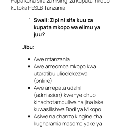
Hapa kuna sifa za msingi za kupata mkopo
kutoka HESLB Tanzania:
Swali:
Zipi ni sifa kuu za
kupata mkopo wa elimu ya
juu?
Jibu:
Awe mtanzania
Awe ameomba mkopo kwa
utaratibu ulioelekezwa
(online)
Awe amepata udahili
(admission) kwenye chuo
kinachotambuliwa na jina lake
kuwasilishwa Bodi ya Mikopo
Asiwe na chanzo kingine cha
kugharamia masomo yake ya