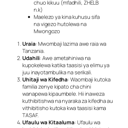
chuo kikuu (mfadhili, ZHELB
n.k)
Maelezo ya kina kuhusu sifa
na vigezo hutolewa na
Mwongozo
Uraia
: Mwombaji lazima awe raia wa
Tanzania.
Udahili
: Awe ametahiniwa na
kupokelewa katika taasisi ya elimu ya
juu inayotambulika na serikali.
Uhitaji wa Kifedha
: Waombaji kutoka
familia zenye kipato cha chini
wanapewa kipaumbele. Hii inaweza
kuthibitishwa na nyaraka za kifedha au
vithibitisho kutoka kwa taasisi kama
TASAF.
Ufaulu wa Kitaaluma
: Ufaulu wa