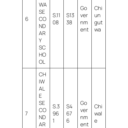
WA
Go
Chi
SE
S.11
S13
ver
un
6
CO
08
38
nm
gut
ND
ent
wa
AR
Y
SC
HO
OL
CH
IW
AL
E
SE
Go
S.3
S4
Chi
CO
ver
7
96
67
wal
ND
nm
1
6
e
AR
ent