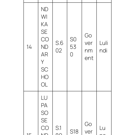
ND
WI
KA
SE
Go
CO
S0
S.6
ver
Luli
14
ND
53
02
nm
ndi
AR
0
ent
Y
SC
HO
OL
LU
PA
SO
SE
Go
CO
S.1
Lu
S18
ver