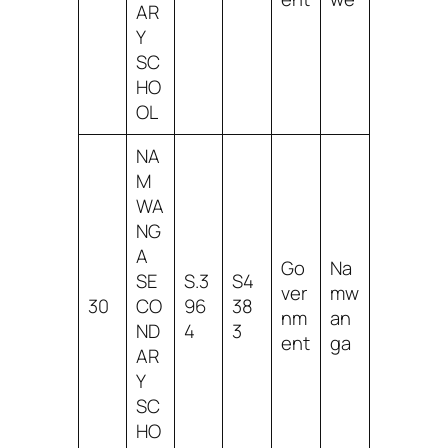
AR
Y
SC
HO
OL
NA
M
WA
NG
A
Go
Na
SE
S.3
S4
ver
mw
30
CO
96
38
nm
an
ND
4
3
ent
ga
AR
Y
SC
HO