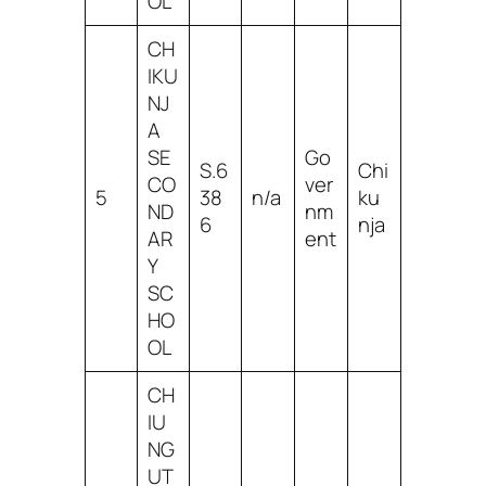
OL
CH
IKU
NJ
A
SE
Go
S.6
Chi
CO
ver
5
38
n/a
ku
ND
nm
6
nja
AR
ent
Y
SC
HO
OL
CH
IU
NG
UT