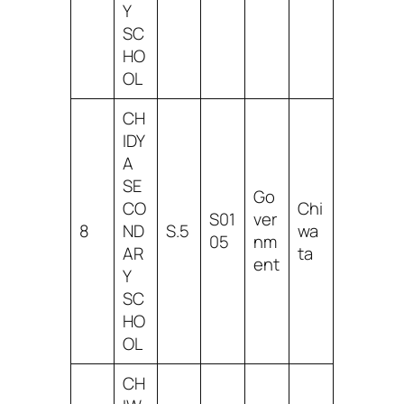
Y
SC
HO
OL
CH
IDY
A
SE
Go
CO
Chi
S01
ver
8
ND
S.5
wa
05
nm
AR
ta
ent
Y
SC
HO
OL
CH