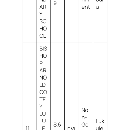
9
AR
ent
u
Y
SC
HO
OL
BIS
HO
P
AR
NO
LD
CO
TE
Y
No
LU
n-
LU
Luk
S.6
Go
11
LE
n/a
ule