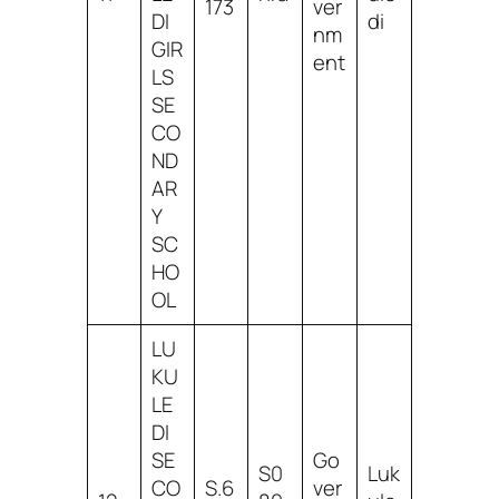
173
ver
DI
di
nm
GIR
ent
LS
SE
CO
ND
AR
Y
SC
HO
OL
LU
KU
LE
DI
SE
Go
S0
Luk
CO
S.6
ver