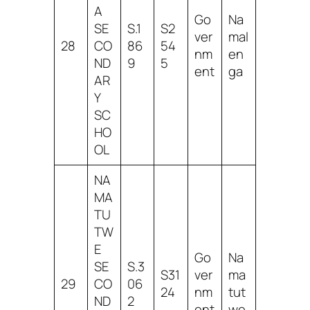
A
Go
Na
SE
S.1
S2
ver
mal
28
CO
86
54
nm
en
ND
9
5
ent
ga
AR
Y
SC
HO
OL
NA
MA
TU
TW
E
Go
Na
SE
S.3
S31
ver
ma
29
CO
06
24
nm
tut
ND
2
ent
we