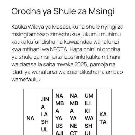
Orodha ya Shule za Msingi
Katika Wilaya ya Masasi, kuna shule nyingi za
msingi ambazo zimechukua jukumu muhimu
katika kufundisha na kuwaandaa wanafunzi
kwa mtihani wa NECTA. Hapa chini ni orodha
ya shule za msingi zilizoshiriki katika mtihani
wa darasa la saba mwaka 2025, pamoja na
idadi ya wanafunzi waliojiandikisha na ambao
wamefaulu:
NA
NA
UM
JIN
MB
MB
ILI
A
A
A
KI
LA
KA
NA
YA
YA
WA
SH
TA
US
NE
SH
UL
AJI
CT
UL