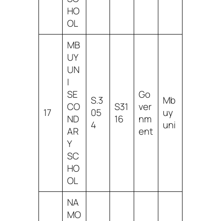
HO
OL
MB
UY
UN
I
SE
Go
S.3
Mb
CO
S31
ver
17
05
uy
ND
16
nm
4
uni
AR
ent
Y
SC
HO
OL
NA
MO