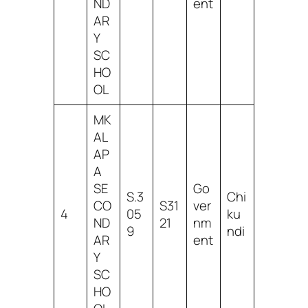
ND
ent
AR
Y
SC
HO
OL
MK
AL
AP
A
SE
Go
S.3
Chi
CO
S31
ver
4
05
ku
ND
21
nm
9
ndi
AR
ent
Y
SC
HO