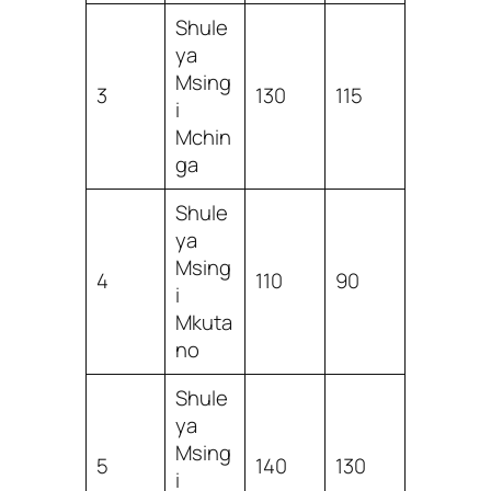
Shule
ya
Msing
3
130
115
i
Mchin
ga
Shule
ya
Msing
4
110
90
i
Mkuta
no
Shule
ya
Msing
5
140
130
i