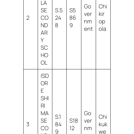
LA
Go
Chi
SE
S.5
S5
ver
kir
2
CO
24
86
nm
op
ND
8
9
ent
ola
AR
Y
SC
HO
OL
ISD
OR
E
SHI
RI
MA
Go
S.1
Chi
SE
S18
ver
3
84
kuk
CO
12
nm
9
we