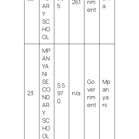
261
nm
AR
5
a
ent
Y
SC
HO
OL
MP
AN
YA
NI
SE
Go
Mp
S.5
CO
ver
an
23
97
n/a
ND
nm
ya
0
AR
ent
ni
Y
SC
HO
OL