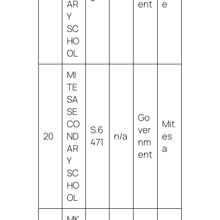
AR
ent
e
Y
SC
HO
OL
MI
TE
SA
SE
Go
CO
Mit
S.6
ver
20
ND
n/a
es
471
nm
AR
a
ent
Y
SC
HO
OL
MK