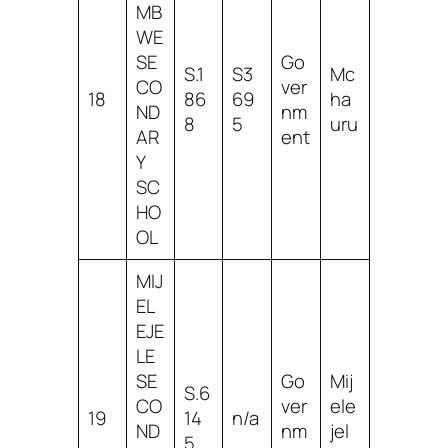
MB
WE
SE
Go
S.1
S3
Mc
CO
ver
18
86
69
ha
ND
nm
8
5
uru
AR
ent
Y
SC
HO
OL
MIJ
EL
EJE
LE
SE
Go
Mij
S.6
CO
ver
ele
19
14
n/a
ND
nm
jel
5