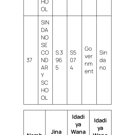
HO
OL
SIN
DA
NO
SE
Go
CO
S.3
S5
Sin
ver
37
ND
96
07
da
nm
AR
5
4
no
ent
Y
SC
HO
OL
Idadi
Idadi
ya
ya
Jina
Wana