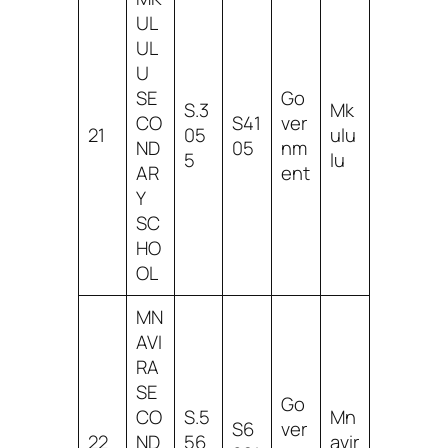
UL
UL
U
SE
Go
S.3
Mk
CO
S41
ver
21
05
ulu
ND
05
nm
5
lu
AR
ent
Y
SC
HO
OL
MN
AVI
RA
SE
Go
CO
S.5
Mn
S6
ver
22
ND
56
avir