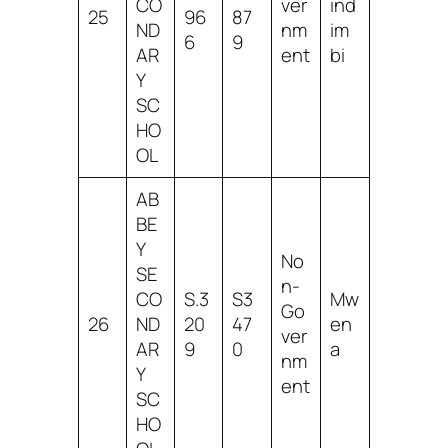
CO
ver
ind
25
96
87
ND
nm
im
6
9
AR
ent
bi
Y
SC
HO
OL
AB
BE
Y
No
SE
n-
CO
S.3
S3
Mw
Go
26
ND
20
47
en
ver
AR
9
0
a
nm
Y
ent
SC
HO