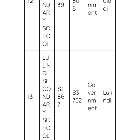
12
80
ule
ND
39
nm
5
di
AR
ent
Y
SC
HO
OL
LU
LIN
DI
SE
Go
CO
S.1
S3
ver
Luli
13
ND
86
752
nm
ndi
AR
7
ent
Y
SC
HO
OL