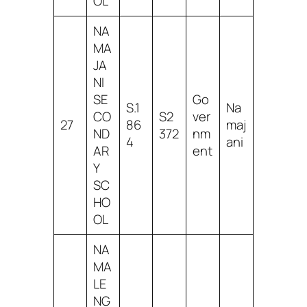
OL
NA
MA
JA
NI
SE
Go
S.1
Na
CO
S2
ver
27
86
maj
ND
372
nm
4
ani
AR
ent
Y
SC
HO
OL
NA
MA
LE
NG