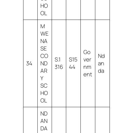
HO
OL
M
WE
NA
SE
Go
CO
Nd
S.1
S15
ver
34
ND
an
316
44
nm
AR
da
ent
Y
SC
HO
OL
ND
AN
DA