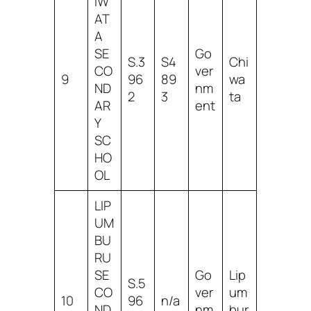
IW
AT
A
SE
Go
S.3
S4
Chi
CO
ver
9
96
89
wa
ND
nm
2
3
ta
AR
ent
Y
SC
HO
OL
LIP
UM
BU
RU
SE
Go
Lip
S.5
CO
ver
um
10
96
n/a
ND
nm
bur