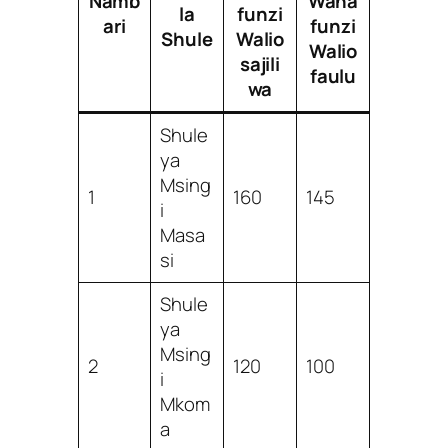
Namb
Wana
la
funzi
ari
funzi
Shule
Walio
Walio
sajili
faulu
wa
Shule
ya
Msing
1
160
145
i
Masa
si
Shule
ya
Msing
2
120
100
i
Mkom
a