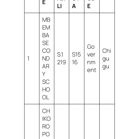
E
LI
A
E
MB
EM
BA
SE
Go
CO
Chi
S.1
S15
ver
1
ND
gu
219
16
nm
AR
gu
ent
Y
SC
HO
OL
CH
IKO
RO
PO