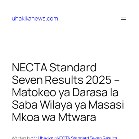
Skip
to
uhakikanews.com
content
NECTA Standard
Seven Results 2025 –
Matokeo ya Darasa la
Saba Wilaya ya Masasi
Mkoa wa Mtwara
Written by
Mr Uhakika
in
NECTA Standard Seven Results