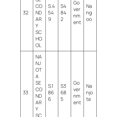
Go
CO
S.4
S4
Na
ver
32
ND
54
84
ng
nm
AR
9
2
oo
ent
Y
SC
HO
OL
NA
NJ
OT
A
SE
Go
S.1
S3
Na
CO
ver
33
86
68
njo
ND
nm
6
5
ta
AR
ent
Y
SC