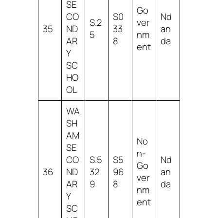
SE
Go
CO
S0
Nd
S.2
ver
35
ND
33
an
5
nm
AR
8
da
ent
Y
SC
HO
OL
WA
SH
AM
No
SE
n-
CO
S.5
S5
Nd
Go
36
ND
32
96
an
ver
AR
9
8
da
nm
Y
ent
SC