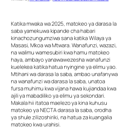
Katika mwaka wa 2025, matokeo ya darasa la
saba yamekuwa kipande cha habari
kinachozungumziwa sana katika Wilaya ya
Masasi, Mkoa wa Mtwara. Wanafunzi, wazazi,
na walimu wamesubiri kwa hamu matokeo
haya, ambayo yanawawezesha wanafunzi
kuelekea katika hatua nyingine ya elimu yao.
Mtihani wa darasa la saba, ambao unafanywa
na wanafunzi wa darasa la saba, unatoa
fursa muhimu kwa vijana hawa kujiandaa kwa
ajili ya mabadiliko ya elimu ya sekondari.
Makala hii itatoa maelezo ya kina kuhusu
matokeo ya NECTA darasa la saba, orodha
ya shule zilizoshiriki, na hatua za kuangalia
matokeo kwa urahisi.