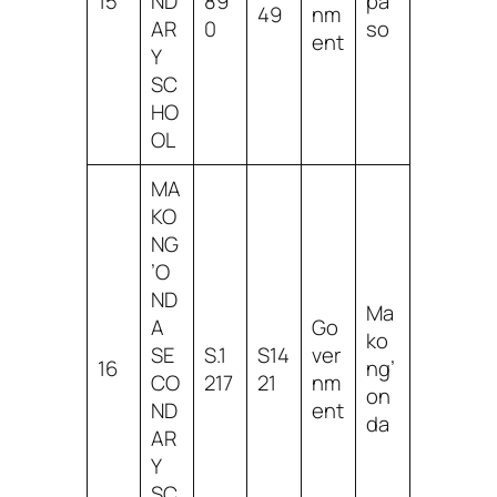
15
ND
89
pa
49
nm
AR
0
so
ent
Y
SC
HO
OL
MA
KO
NG
’O
ND
Ma
A
Go
ko
SE
S.1
S14
ver
16
ng’
CO
217
21
nm
on
ND
ent
da
AR
Y
SC