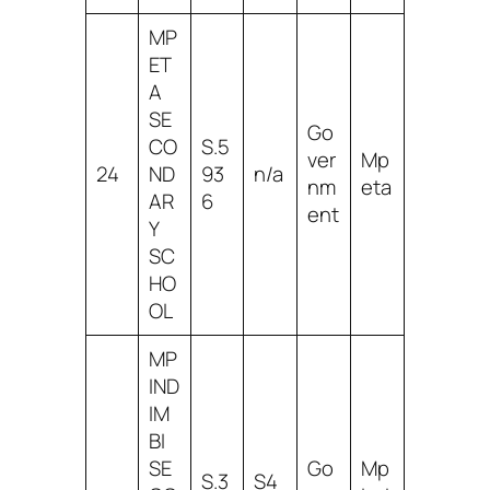
MP
ET
A
SE
Go
CO
S.5
ver
Mp
24
ND
93
n/a
nm
eta
AR
6
ent
Y
SC
HO
OL
MP
IND
IM
BI
SE
Go
Mp
S.3
S4