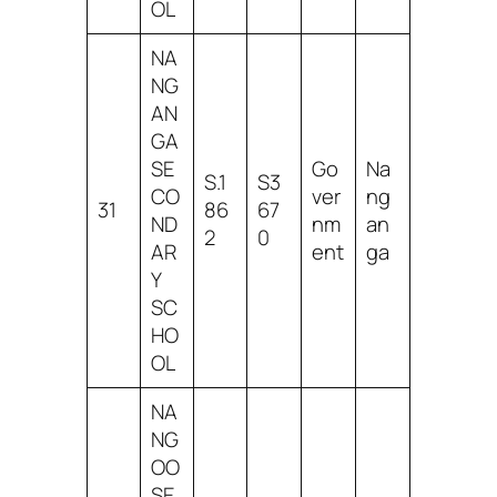
OL
NA
NG
AN
GA
SE
Go
Na
S.1
S3
CO
ver
ng
31
86
67
ND
nm
an
2
0
AR
ent
ga
Y
SC
HO
OL
NA
NG
OO
SE