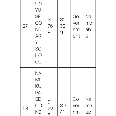
UN
YU
SE
Go
Na
S.1
S2
CO
ver
mb
27
76
32
ND
nm
ah
8
9
AR
ent
u
Y
SC
HO
OL
NA
MI
KU
PA
SE
Go
Na
S.1
CO
S15
ver
mik
28
22
ND
41
nm
up
8