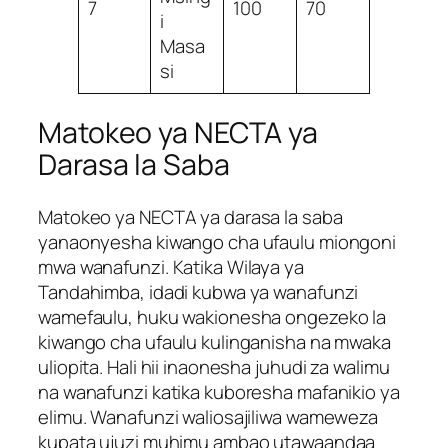
7
100
70
i
Masa
si
Matokeo ya NECTA ya
Darasa la Saba
Matokeo ya NECTA ya darasa la saba
yanaonyesha kiwango cha ufaulu miongoni
mwa wanafunzi. Katika Wilaya ya
Tandahimba, idadi kubwa ya wanafunzi
wamefaulu, huku wakionesha ongezeko la
kiwango cha ufaulu kulinganisha na mwaka
uliopita. Hali hii inaonesha juhudi za walimu
na wanafunzi katika kuboresha mafanikio ya
elimu. Wanafunzi waliosajiliwa wameweza
kupata ujuzi muhimu ambao utawaandaa