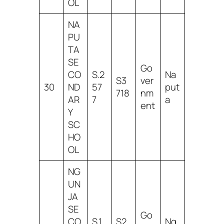
OL
NA
PU
TA
SE
Go
CO
S.2
Na
S3
ver
30
ND
57
put
718
nm
AR
7
a
ent
Y
SC
HO
OL
NG
UN
JA
SE
Go
CO
S.1
S2
Ng