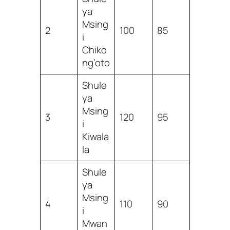
ya
Msing
2
100
85
i
Chiko
ng’oto
Shule
ya
Msing
3
120
95
i
Kiwala
la
Shule
ya
Msing
4
110
90
i
Mwan