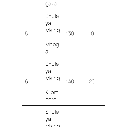
gaza
Shule
ya
Msing
5
130
110
i
Mbeg
a
Shule
ya
Msing
6
140
120
i
Kilom
bero
Shule
ya
Msing