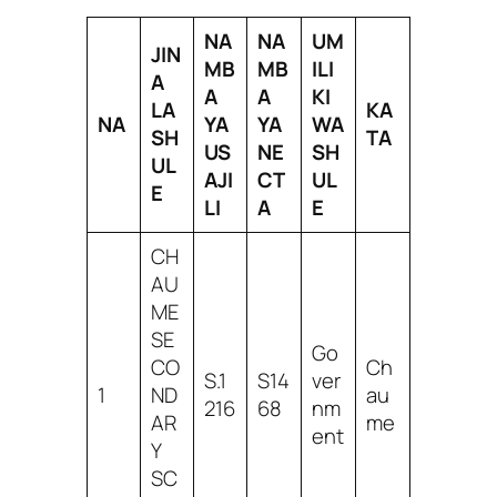
NA
NA
UM
JIN
MB
MB
ILI
A
A
A
KI
LA
KA
NA
YA
YA
WA
SH
TA
US
NE
SH
UL
AJI
CT
UL
E
LI
A
E
CH
AU
ME
SE
Go
CO
Ch
S.1
S14
ver
1
ND
au
216
68
nm
AR
me
ent
Y
SC