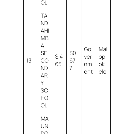
OL
TA
ND
AHI
MB
A
Go
Mal
SE
S0
S.4
ver
op
13
CO
67
65
nm
ok
ND
7
ent
elo
AR
Y
SC
HO
OL
MA
UN
DO