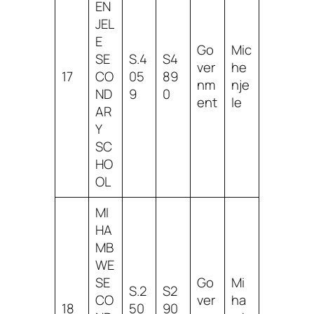
EN
JEL
E
Go
Mic
SE
S.4
S4
ver
he
17
CO
05
89
nm
nje
ND
9
0
ent
le
AR
Y
SC
HO
OL
MI
HA
MB
WE
SE
Go
Mi
S.2
S2
CO
ver
ha
18
50
90