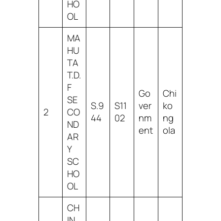
HO
OL
MA
HU
TA
T.D.
F
Go
Chi
SE
S.9
S11
ver
ko
2
CO
44
02
nm
ng
ND
ent
ola
AR
Y
SC
HO
OL
CH
IN