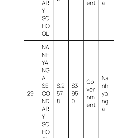
AR
ent
a
Y
SC
HO
OL
NA
NH
YA
NG
A
Na
Go
SE
S.2
S3
nh
ver
29
CO
57
95
ya
nm
ND
8
0
ng
ent
AR
a
Y
SC
HO