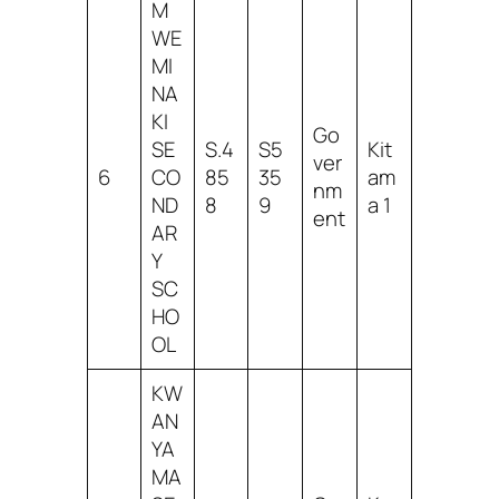
M
WE
MI
NA
KI
Go
SE
S.4
S5
Kit
ver
6
CO
85
35
am
nm
ND
8
9
a 1
ent
AR
Y
SC
HO
OL
KW
AN
YA
MA