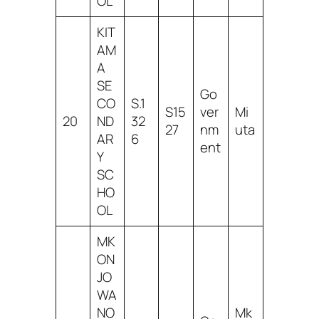
OL
KIT
AM
A
SE
Go
CO
S.1
S15
ver
Mi
20
ND
32
27
nm
uta
AR
6
ent
Y
SC
HO
OL
MK
ON
JO
WA
NO
Mk