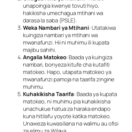
unapoingia kwenye tovuti hiyo,
hakikisha umechagua mtihani wa
darasa la saba (PSLE).
Weka Nambari ya Mtihani
: Utatakiwa
kuingiza nambari ya mtihani wa
mwanafunzi. Hii ni muhimu ili kupata
majibu sahihi.
Angalia Matokeo
: Baada ya kuingiza
nambari, bonyeza kitufe cha kutafiti
matokeo. Hapo, utapata matokeo ya
mwanafunzi pamoja na taarifa zingine
muhimu.
Kuhakikisha Taarifa
: Baada ya kupata
matokeo, ni muhimu pia kuhakikisha
unachukue hatua za haraka endapo
kuna hitilafu yoyote katika matokeo.
Unaweza kuwasiliana na walimu au ofisi
za elimu za Wilaya.