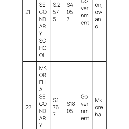
Go
SE
S.2
S4
onj
ver
21
CO
57
05
ow
nm
ND
5
7
an
ent
AR
o
Y
SC
HO
OL
MK
OR
EH
A
SE
Go
S.1
Mk
CO
S18
ver
22
76
ore
ND
05
nm
7
ha
AR
ent
Y