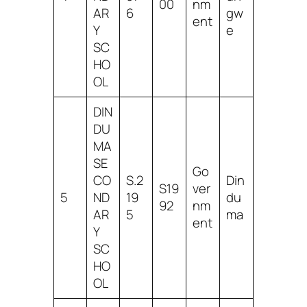
00
nm
AR
6
gw
ent
Y
e
SC
HO
OL
DIN
DU
MA
SE
Go
CO
S.2
Din
S19
ver
5
ND
19
du
92
nm
AR
5
ma
ent
Y
SC
HO
OL