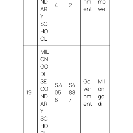
ND
nm
mb
4
2
AR
ent
we
Y
SC
HO
OL
MIL
ON
GO
DI
SE
Go
Mil
S.4
S4
CO
ver
on
19
05
88
ND
nm
go
6
7
AR
ent
di
Y
SC
HO