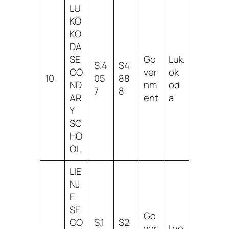
LU
KO
KO
DA
SE
Go
Luk
S.4
S4
CO
ver
ok
10
05
88
ND
nm
od
7
8
AR
ent
a
Y
SC
HO
OL
LIE
NJ
E
SE
Go
CO
S.1
S2
ver
Lye