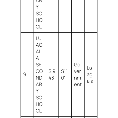
AR
Y
SC
HO
OL
LU
AG
AL
A
SE
Go
Lu
CO
S.9
S11
ver
9
ag
ND
43
01
nm
ala
AR
ent
Y
SC
HO
OL