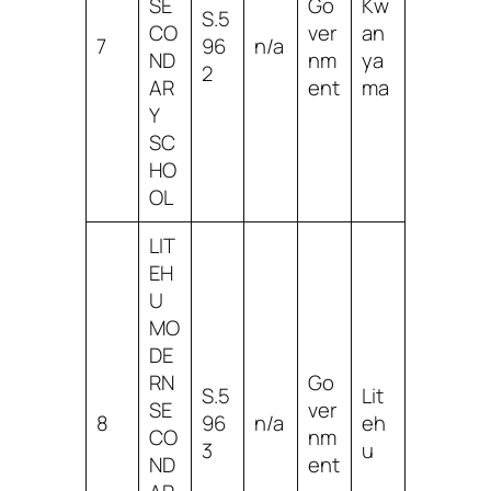
SE
Go
Kw
S.5
CO
ver
an
7
96
n/a
ND
nm
ya
2
AR
ent
ma
Y
SC
HO
OL
LIT
EH
U
MO
DE
RN
Go
S.5
Lit
SE
ver
8
96
n/a
eh
CO
nm
3
u
ND
ent