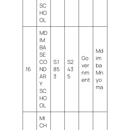
SC
HO
OL
MD
IM
BA
Md
SE
Go
im
CO
S.1
S2
ver
ba
16
ND
85
43
nm
Mn
AR
3
5
ent
yo
Y
ma
SC
HO
OL
MI
CH