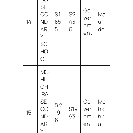
SE
Go
CO
S.1
S2
Ma
ver
14
ND
85
43
un
nm
AR
5
6
do
ent
Y
SC
HO
OL
MC
HI
CH
IRA
SE
Go
Mc
S.2
CO
S19
ver
hic
15
19
ND
93
nm
hir
6
AR
ent
a
Y