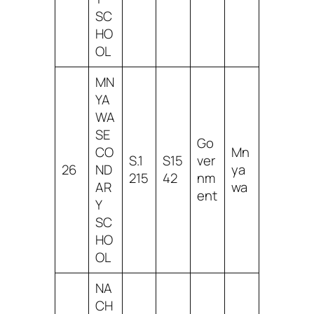
SC
HO
OL
MN
YA
WA
SE
Go
CO
Mn
S.1
S15
ver
26
ND
ya
215
42
nm
AR
wa
ent
Y
SC
HO
OL
NA
CH