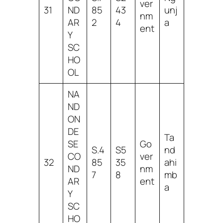
ver
31
ND
85
43
unj
nm
AR
2
4
a
ent
Y
SC
HO
OL
NA
ND
ON
DE
Ta
SE
Go
S.4
S5
nd
CO
ver
32
85
35
ahi
ND
nm
7
8
mb
AR
ent
a
Y
SC
HO