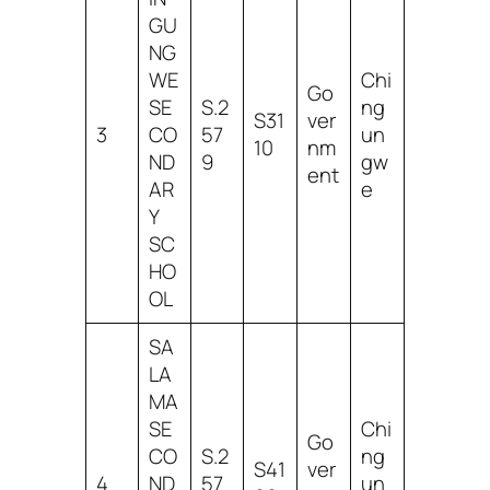
GU
NG
WE
Chi
Go
SE
S.2
ng
S31
ver
3
CO
57
un
10
nm
ND
9
gw
ent
AR
e
Y
SC
HO
OL
SA
LA
MA
SE
Chi
Go
CO
S.2
ng
S41
ver
4
ND
57
un