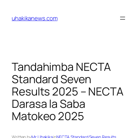
Skip
to
uhakikanews.com
content
Tandahimba NECTA
Standard Seven
Results 2025 – NECTA
Darasa la Saba
Matokeo 2025
Written by
Mr Uhakika
in
NECTA Standard Seven Results