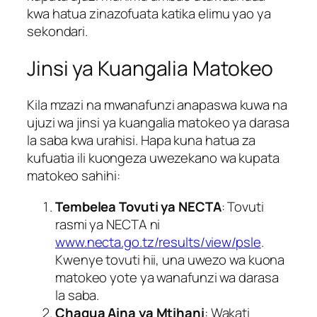
kwa hatua zinazofuata katika elimu yao ya
sekondari.
Jinsi ya Kuangalia Matokeo
Kila mzazi na mwanafunzi anapaswa kuwa na
ujuzi wa jinsi ya kuangalia matokeo ya darasa
la saba kwa urahisi. Hapa kuna hatua za
kufuatia ili kuongeza uwezekano wa kupata
matokeo sahihi:
Tembelea Tovuti ya NECTA
: Tovuti
rasmi ya NECTA ni
www.necta.go.tz/results/view/psle
.
Kwenye tovuti hii, una uwezo wa kuona
matokeo yote ya wanafunzi wa darasa
la saba.
Chagua Aina ya Mtihani
: Wakati