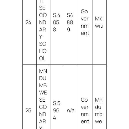
TI
SE
Go
CO
S.4
S4
ver
Mk
24
ND
05
88
nm
witi
AR
8
9
ent
Y
SC
HO
OL
MN
DU
MB
WE
SE
Go
Mn
S.5
CO
ver
du
25
96
n/a
ND
nm
mb
4
AR
ent
we
Y