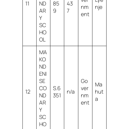
11
ND
85
43
nm
nje
AR
9
7
ent
Y
SC
HO
OL
MA
KO
ND
ENI
SE
Go
Ma
CO
S.6
ver
12
n/a
hut
ND
351
nm
a
AR
ent
Y
SC
HO