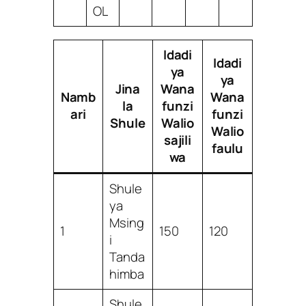
OL
Idadi
Idadi
ya
ya
Jina
Wana
Namb
Wana
la
funzi
ari
funzi
Shule
Walio
Walio
sajili
faulu
wa
Shule
ya
Msing
1
150
120
i
Tanda
himba
Shule