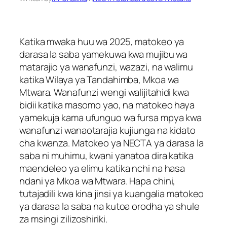
Katika mwaka huu wa 2025, matokeo ya
darasa la saba yamekuwa kwa mujibu wa
matarajio ya wanafunzi, wazazi, na walimu
katika Wilaya ya Tandahimba, Mkoa wa
Mtwara. Wanafunzi wengi walijitahidi kwa
bidii katika masomo yao, na matokeo haya
yamekuja kama ufunguo wa fursa mpya kwa
wanafunzi wanaotarajia kujiunga na kidato
cha kwanza. Matokeo ya NECTA ya darasa la
saba ni muhimu, kwani yanatoa dira katika
maendeleo ya elimu katika nchi na hasa
ndani ya Mkoa wa Mtwara. Hapa chini,
tutajadili kwa kina jinsi ya kuangalia matokeo
ya darasa la saba na kutoa orodha ya shule
za msingi zilizoshiriki.