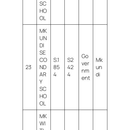
SC
HO
OL
MK
UN
DI
SE
Go
CO
S.1
S2
Mk
ver
23
ND
85
42
un
nm
AR
4
4
di
ent
Y
SC
HO
OL
MK
WI